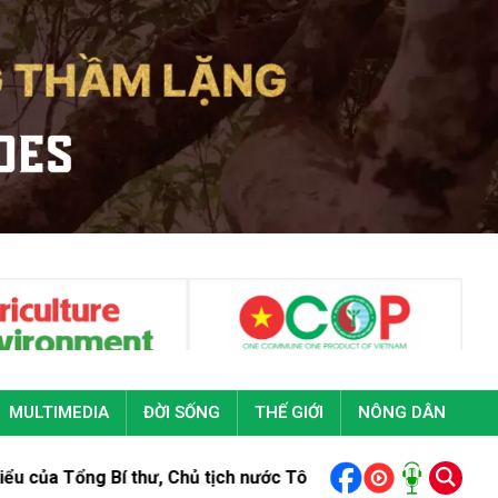
MULTIMEDIA
ĐỜI SỐNG
THẾ GIỚI
NÔNG DÂN
hư, Chủ tịch nước Tô Lâm tại Đại hội đại biểu toàn quốc Đoàn