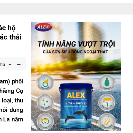
ác hộ
ác thải
chữ
am) phối
Chiềng Cọ
loại, thu
nôi dung
ơn La năm