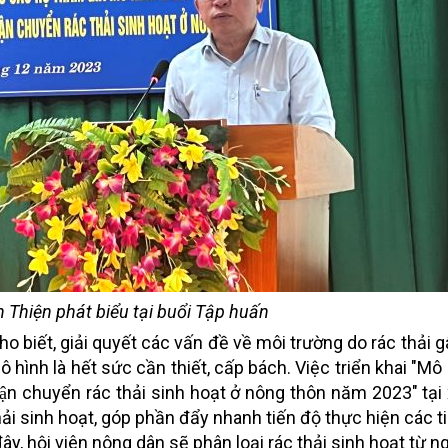
Thiện phát biểu tại buổi Tập huấn
o biết, giải quyết các vấn đề về
môi trường
do rác thải g
 hình là hết sức cần thiết, cấp bách. Việc triển khai "Mô 
ận chuyển rác thải sinh hoạt ở nông thôn năm 2023" tạ
i sinh hoạt, góp phần đẩy nhanh tiến độ thực hiện các ti
, hội viên nông dân sẽ phân loại rác thải sinh hoạt từ n