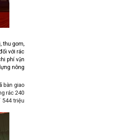
i, thu gom,
đối với rác
hi phí vận
 dựng nông
ã
bàn giao
ùng rác 240
 544 triệu