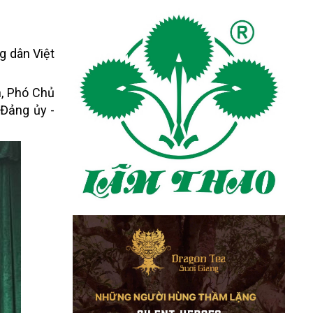
g dân Việt
n, Phó Chủ
 Đảng ủy -