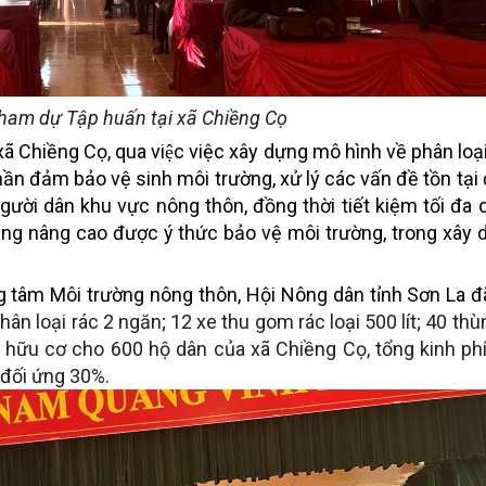
tham dự Tập huấn tại xã Chiềng Cọ
xã Chiềng Cọ,
qua việc việc xây dựng mô hình về phân loạ
p phần đảm bảo vệ sinh môi trường, xử lý các vấn đề tồn tại 
gười dân khu vực nông thôn, đồng thời tiết kiệm tối đa c
n cũng nâng cao được ý thức bảo vệ môi trường, trong xây
g tâm Môi trường nông thôn, Hội Nông dân tỉnh Sơn La đ
hân loại rác 2 ngăn; 12 xe thu gom rác loại 500 lít; 40 th
ải hữu cơ cho 600 hộ dân của xã Chiềng Cọ, tổng kinh phí
 đối ứng 30%.