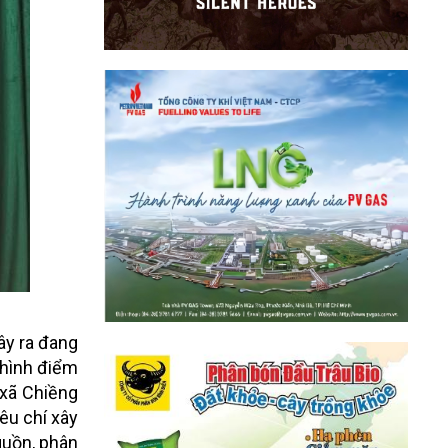
ây ra đang
hình điểm
i xã Chiềng
êu chí xây
guồn, phân