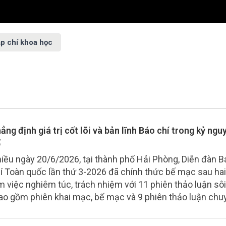
ạp chí khoa học
ẳng định giá trị cốt lõi và bản lĩnh Báo chí trong kỷ ngu
ố
iều ngày 20/6/2026, tại thành phố Hải Phòng, Diễn đàn B
í Toàn quốc lần thứ 3-2026 đã chính thức bế mạc sau ha
m việc nghiêm túc, trách nhiệm với 11 phiên thảo luận sôi
ao gồm phiên khai mạc, bế mạc và 9 phiên thảo luận chu
u). Diễn đàn đã thu hút sự tham gia của gần 70 diễn giả là
o các cơ quan báo chí, các chuyên gia, nhà báo tên tuổi 