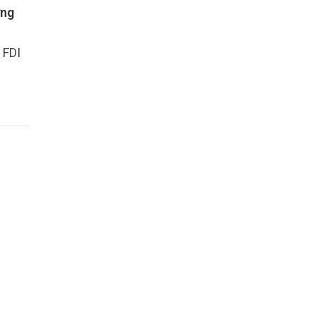
ả đạt
ởng
 chí
ước
 FDI