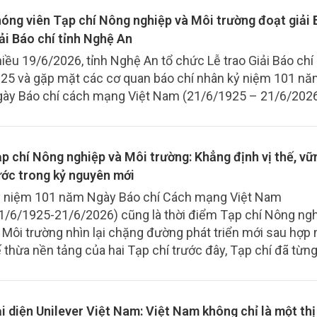
ng đảo khách mời.
óng viên Tạp chí Nông nghiệp và Môi trường đoạt giải 
ải Báo chí tỉnh Nghệ An
iều 19/6/2026, tỉnh Nghệ An tổ chức Lễ trao Giải Báo ch
25 và gặp mặt các cơ quan báo chí nhân kỷ niệm 101 n
ày Báo chí cách mạng Việt Nam (21/6/1925 – 21/6/2026
p chí Nông nghiệp và Môi trường: Khẳng định vị thế, vữ
ớc trong kỷ nguyên mới
 niệm 101 năm Ngày Báo chí Cách mạng Việt Nam
1/6/1925-21/6/2026) cũng là thời điểm Tạp chí Nông ng
 Môi trường nhìn lại chặng đường phát triển mới sau hợp 
 thừa nền tảng của hai Tạp chí trước đây, Tạp chí đã từn
ớc xây dựng hệ sinh thái xuất bản đa dạng, đẩy mạnh c
i số, nâng cao chất lượng các ấn phẩm khoa học theo c
ốc tế, đồng thời tổ chức nhiều diễn đàn, chương trình ma
i diện Unilever Việt Nam: Việt Nam không chỉ là một thị