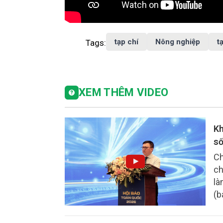
tạp chí
Nông nghiệp
t
Tags:
XEM THÊM VIDEO
Kh
s
Ch
ch
là
(b
sâ
đạ