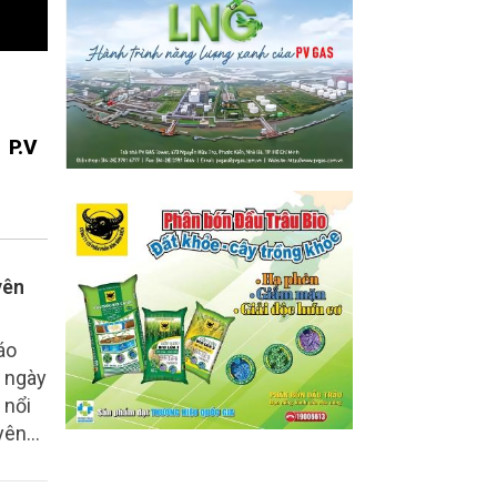
P.V
yên
áo
i ngày
 nổi
yên
 lãnh
cùng