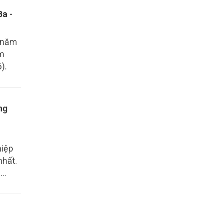
Ba -
í năm
ăm
).
ng
hiệp
nhất.
g
huyển
huẩn
ng ý