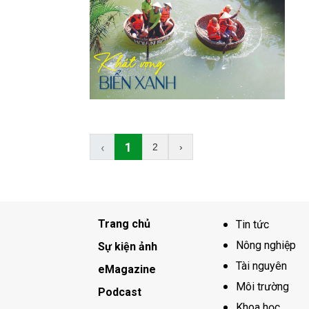
‹
1
2
›
Trang chủ
Tin tức
Nông nghiệp
Sự kiện ảnh
Tài nguyên
eMagazine
Môi trường
Podcast
Khoa học