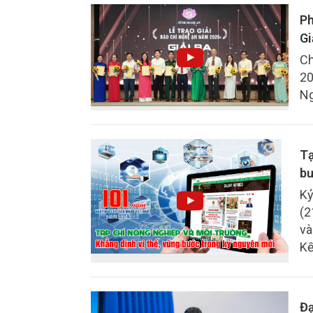
đô
Ph
Gi
Ch
20
Ng
Tạ
bư
Kỷ
(2
và
Kế
bư
đổ
qu
Đạ