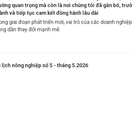
hĩa thiết thực đối với ngành và cộng đồng. Những kết qu
ường quan trọng mà còn là nơi chúng tôi đã gắn bó, trư
ợc không chỉ góp phần khẳng định vị thế của một tờ Tạp
ành và tiếp tục cam kết đồng hành lâu dài
oa học trực thuộc Bộ, mà còn tạo nền tảng cho những b
ong giai đoạn phát triển mới, vai trò của các doanh nghiệp
át triển mới trong thời gian tới.
ng dần thay đổi mạnh mẽ
 lịch nông nghiệp số 5 - tháng 5.2026