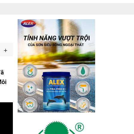
đã
Môi