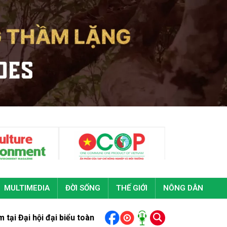
MULTIMEDIA
ĐỜI SỐNG
THẾ GIỚI
NÔNG DÂN
hội đại biểu toàn quốc Đoàn Thanh niên cộng sản Hồ Chí Minh 