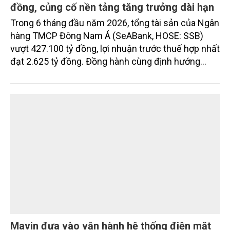
đồng, củng cố nền tảng tăng trưởng dài hạn
Trong 6 tháng đầu năm 2026, tổng tài sản của Ngân
hàng TMCP Đông Nam Á (SeABank, HOSE: SSB)
vượt 427.100 tỷ đồng, lợi nhuận trước thuế hợp nhất
đạt 2.625 tỷ đồng. Đồng hành cùng định hướng
giảm mặt bằng lãi suất để hỗ trợ nền kinh tế,
SeABank tiếp tục duy trì hoạt động hiệu quả, mở
rộng tín dụng, củng cố nguồn vốn và đảm bảo các
chỉ tiêu an toàn.
Mavin đưa vào vận hành hệ thống điện mặt