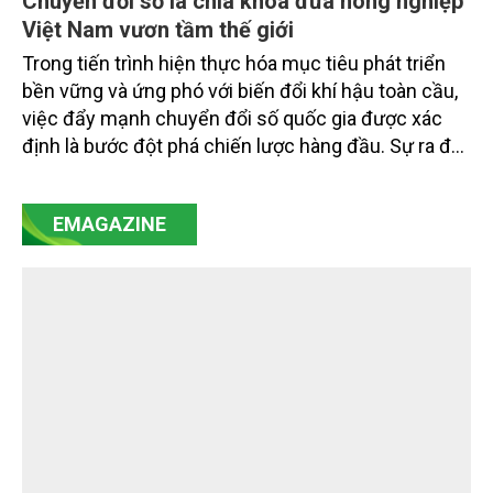
Chuyển đổi số là chìa khóa đưa nông nghiệp
Việt Nam vươn tầm thế giới
Trong tiến trình hiện thực hóa mục tiêu phát triển
bền vững và ứng phó với biến đổi khí hậu toàn cầu,
việc đẩy mạnh chuyển đổi số quốc gia được xác
định là bước đột phá chiến lược hàng đầu. Sự ra đời
của Nghị quyết số 57-NQ/TW đã trở thành động lực
mạnh mẽ, thúc đẩy quá trình cải cách toàn diện,
EMAGAZINE
minh bạch hóa chuỗi cung ứng và nâng cao hiệu
quả quản lý môi trường, đặc biệt trong hai lĩnh vực
then chốt là nông nghiệp và môi trường.