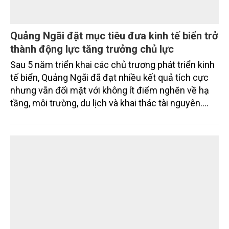
Quảng Ngãi đặt mục tiêu đưa kinh tế biển trở
thành động lực tăng trưởng chủ lực
Sau 5 năm triển khai các chủ trương phát triển kinh
tế biển, Quảng Ngãi đã đạt nhiều kết quả tích cực
nhưng vẫn đối mặt với không ít điểm nghẽn về hạ
tầng, môi trường, du lịch và khai thác tài nguyên.
Nghị quyết mới của Ban Chấp hành Đảng bộ tỉnh
đặt mục tiêu đưa kinh tế biển phát triển nhanh, bền
vững, trở thành động lực quan trọng thúc đẩy tăng
trưởng của tỉnh đến năm 2030, tầm nhìn đến năm
2045.