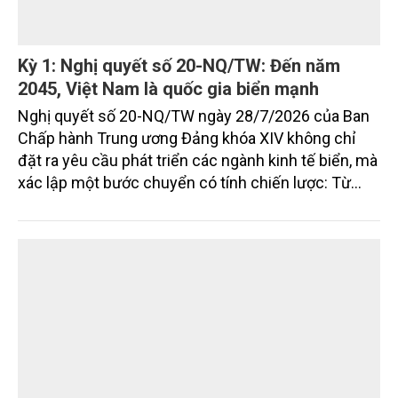
Kỳ 1: Nghị quyết số 20-NQ/TW: Đến năm
2045, Việt Nam là quốc gia biển mạnh
Nghị quyết số 20-NQ/TW ngày 28/7/2026 của Ban
Chấp hành Trung ương Đảng khóa XIV không chỉ
đặt ra yêu cầu phát triển các ngành kinh tế biển, mà
xác lập một bước chuyển có tính chiến lược: Từ
"khai thác biển" sang "quản trị biển hiện đại"; từ
"phát triển kinh tế ven biển" sang "xây dựng quốc
gia biển mạnh". Trong bước chuyển ấy, ngành Nông
nghiệp và Môi trường giữ vai trò đặc biệt quan trọng,
từ hoàn thiện thể chế, quy hoạch không gian biển,
quản lý tài nguyên đến bảo vệ môi trường, phục hồi
hệ sinh thái và kiến tạo sinh kế bền vững cho người
dân ven biển, hải đảo.