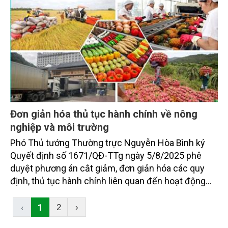
hợp tác quốc tế, góp phần tăng cường quản lý, bảo
vệ nguồn lợi thủy sản theo hướng bền vững.
Đơn giản hóa thủ tục hành chính về nông
nghiệp và môi trường
Phó Thủ tướng Thường trực Nguyễn Hòa Bình ký
Quyết định số 1671/QĐ-TTg ngày 5/8/2025 phê
duyệt phương án cắt giảm, đơn giản hóa các quy
định, thủ tục hành chính liên quan đến hoạt động
sản xuất, kinh doanh thuộc phạm vi quản lý của Bộ
Nông nghiệp và Môi trường.
‹
1
2
›