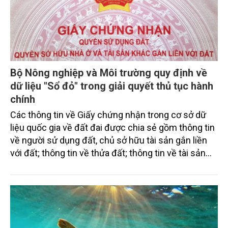
Bộ Nông nghiệp và Môi trường quy định về
dữ liệu "Sổ đỏ" trong giải quyết thủ tục hành
chính
Các thông tin về Giấy chứng nhận trong cơ sở dữ
liệu quốc gia về đất đai được chia sẻ gồm thông tin
về người sử dụng đất, chủ sở hữu tài sản gắn liền
với đất; thông tin về thửa đất; thông tin về tài sản
gắn liền với đất; thông tin khác. Những thông tin này
có thể sử dụng để thay thế giấy tờ trong thành phần
hồ sơ thủ tục hành chính.