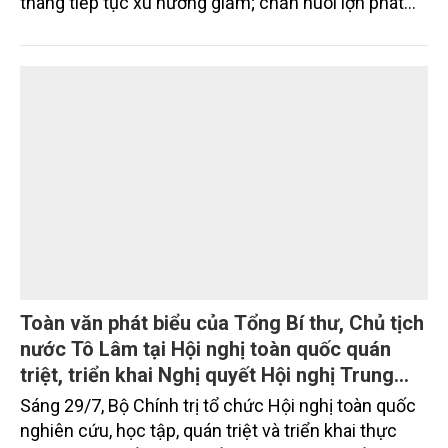
triển ổn định; chăn nuôi gia cầm duy trì đà tăng
trưởng khá. Diện tích rừng trồng mới và sản lượng
thủy sản đều tăng nhẹ.
Toàn văn phát biểu của Tổng Bí thư, Chủ tịch
nước Tô Lâm tại Hội nghị toàn quốc quán
triệt, triển khai Nghị quyết Hội nghị Trung
ương 3, khóa XIV
Sáng 29/7, Bộ Chính trị tổ chức Hội nghị toàn quốc
nghiên cứu, học tập, quán triệt và triển khai thực