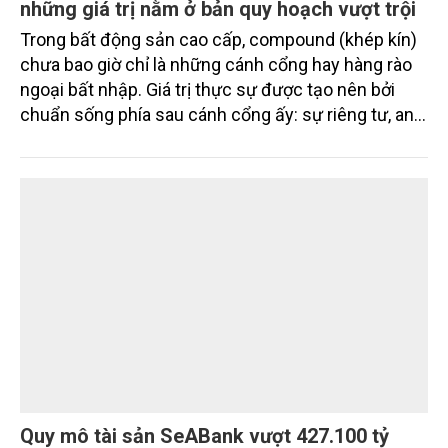
những giá trị nằm ở bản quy hoạch vượt trội
Trong bất động sản cao cấp, compound (khép kín)
chưa bao giờ chỉ là những cánh cổng hay hàng rào
ngoại bất nhập. Giá trị thực sự được tạo nên bởi
chuẩn sống phía sau cánh cổng ấy: sự riêng tư, an
ninh, cộng đồng cư dân tinh hoa và hệ tiện ích, dịch
vụ được thiết kế dành riêng cho họ.
Quy mô tài sản SeABank vượt 427.100 tỷ