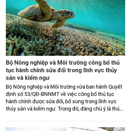
Bộ Nông nghiệp và Môi trường công bố thủ
tục hành chính sửa đổi trong lĩnh vực thủy
sản và kiểm ngư
Bộ Nông nghiệp và Môi trường vừa ban hành Quyết
định số 53/QĐ-BNNMT về việc công bố thủ tục
hành chính được sửa đổi, bổ sung trong lĩnh vực
thủy sản và kiểm ngư. Trong đó, đáng chú ý là thủ
tục cấp văn bản chấp thuận khai thác loài thủy sản
nguy cấp, quý, hiếm phục vụ mục đích bảo tồn,
nghiên cứu khoa học, tạo nguồn giống ban đầu và