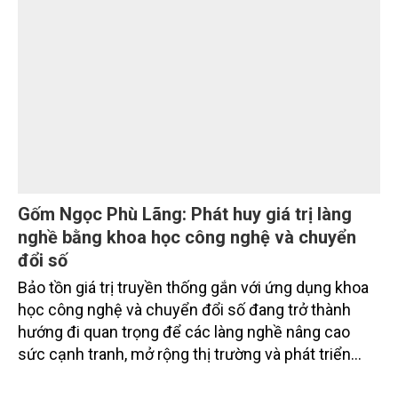
hút sự tham gia của hơn 100 đại biểu là lãnh đạo
các đơn vị thuộc Bộ Nông nghiệp và Môi trường,
chuyên gia, nhà khoa học, Sở Nông nghiệp và Môi
trường tỉnh Lai Châu và đại diện các cơ quan đơn vị
doanh nghiệp ở các tỉnh miền núi phía Bắc.
Gốm Ngọc Phù Lãng: Phát huy giá trị làng
nghề bằng khoa học công nghệ và chuyển
đổi số
Bảo tồn giá trị truyền thống gắn với ứng dụng khoa
học công nghệ và chuyển đổi số đang trở thành
hướng đi quan trọng để các làng nghề nâng cao
sức cạnh tranh, mở rộng thị trường và phát triển
bền vững. Tại làng gốm Phù Lãng, xã Phù Lãng, tỉnh