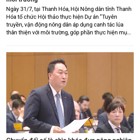
Ngày 31/7, tại Thanh Hóa, Hội Nông dân tỉnh Thanh
Hóa tổ chức Hội thảo thực hiện Dự án "Tuyên
truyền, vận động nông dân áp dụng canh tác lúa
thân thiện với môi trường, góp phần thực hiện mục
tiêu phát thải ròng bằng 0 vào năm 2050". Chương
trình thu hút sự tham gia của đông đảo đại biểu đến
từ các cơ quan quản lý nhà nước, đơn vị nghiên cứu,
doanh nghiệp, hợp tác xã và nông dân đang trực
tiếp triển khai mô hình sản xuất lúa phát thải thấp.