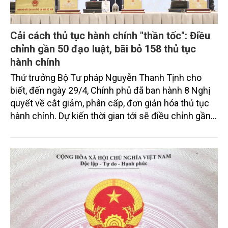
Cải cách thủ tục hành chính "thần tốc": Điều
chỉnh gần 50 đạo luật, bãi bỏ 158 thủ tục
hành chính
Thứ trưởng Bộ Tư pháp Nguyễn Thanh Tịnh cho
biết, đến ngày 29/4, Chính phủ đã ban hành 8 Nghị
quyết về cắt giảm, phân cấp, đơn giản hóa thủ tục
hành chính. Dự kiến thời gian tới sẽ điều chỉnh gần
50 đạo luật, bãi bỏ 158 thủ tục hành chính, cùng
mục tiêu giảm mạnh thời gian, chi phí tuân thủ, tạo
đà cho môi trường đầu tư và phát triển kinh tế.