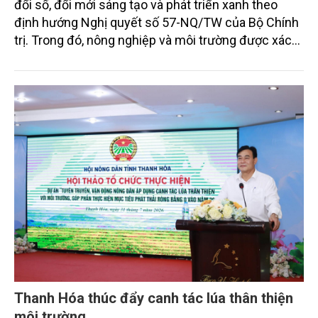
đổi số, đổi mới sáng tạo và phát triển xanh theo
định hướng Nghị quyết số 57-NQ/TW của Bộ Chính
trị. Trong đó, nông nghiệp và môi trường được xác
định là hai lĩnh vực trọng điểm chịu tác động sâu
sắc bởi các tiến bộ công nghệ và cam kết bền vững
toàn cầu, đặc biệt là mục tiêu đưa phát thải ròng
bằng 0 (Net-Zero) vào năm 2050.
Thanh Hóa thúc đẩy canh tác lúa thân thiện
môi trường