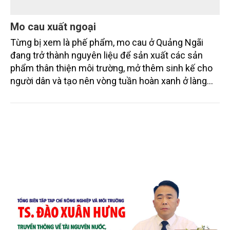
Mo cau xuất ngoại
Từng bị xem là phế phẩm, mo cau ở Quảng Ngãi
đang trở thành nguyên liệu để sản xuất các sản
phẩm thân thiện môi trường, mở thêm sinh kế cho
người dân và tạo nên vòng tuần hoàn xanh ở làng
quê. Trải qua chặng đường dài (từ 2020 đến nay),
chén, dĩa... từ mo cau đã được thị trường trong nước
và quốc tế đón nhận.