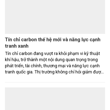
Tín chỉ carbon thế hệ mới và năng lực cạnh
tranh xanh
Tín chỉ carbon đang vượt ra khỏi phạm vi kỹ thuật
khí hậu, trở thành một nội dung quan trọng trong
phát triển, tài chính, thương mại và năng lực cạnh
tranh quốc gia. Thị trường không chỉ hỏi giảm được
bao nhiêu tấn CO2 tương đương, mà còn hỏi giảm
bằng cách nào, ai xác nhận, có bền vững không, có
công bằng không, có bị ghi nhận trùng lặp không và
có thực sự đóng góp cho chuyển đổi xanh hay
không. Đó là điểm cốt lõi của tín chỉ carbon thế hệ
mới.