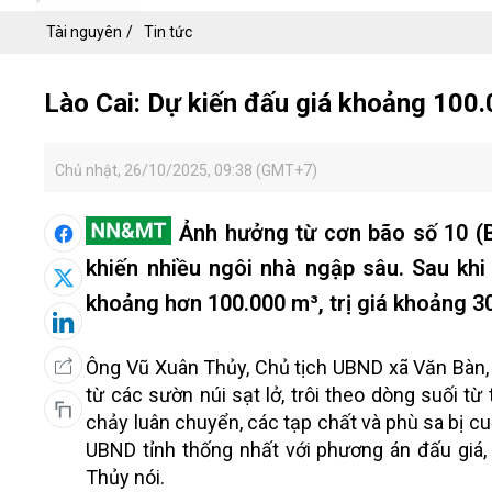
Tài nguyên
Tin tức
Lào Cai: Dự kiến đấu giá khoảng 100.
Chủ nhật, 26/10/2025, 09:38 (GMT+7)
Ảnh hưởng từ cơn bão số 10 (Bu
khiến nhiều ngôi nhà ngập sâu. Sau khi
khoảng hơn 100.000 m³, trị giá khoảng 30
Ông Vũ Xuân Thủy, Chủ tịch UBND xã Văn Bàn, tỉ
từ các sườn núi sạt lở, trôi theo dòng suối t
chảy luân chuyển, các tạp chất và phù sa bị cuố
UBND tỉnh thống nhất với phương án đấu giá, vi
Thủy nói.