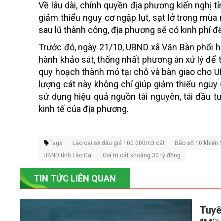
Về lâu dài, chính quyền địa phương kiến nghị 
giảm thiểu nguy cơ ngập lụt, sạt lở trong mùa
sau lũ thành công, địa phương sẽ có kinh phí đ
Trước đó, ngày 21/10, UBND xã Văn Bàn phối hợ
hành khảo sát, thống nhất phương án xử lý để t
quy hoạch thành mỏ tại chỗ và bàn giao cho UB
lượng cát này không chỉ giúp giảm thiểu nguy
sử dụng hiệu quả nguồn tài nguyên, tái đầu t
kinh tế của địa phương.
Tags
Lào cai sẽ đấu giá 100.000m3 cát
Bão số 10 khiến 
UBND tỉnh Lào Cai
Giá trị cát khoảng 30 tỷ đồng
TIN TỨC LIÊN QUAN
Tuyê