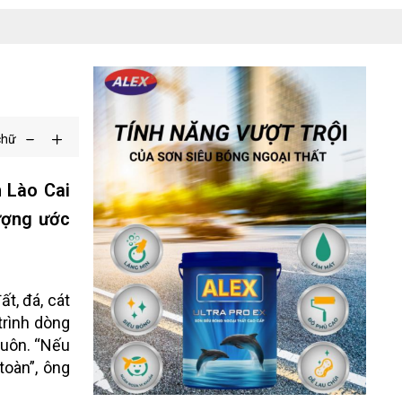
chữ
h Lào Cai
lượng ước
t, đá, cát
trình dòng
luôn. “Nếu
toàn”, ông