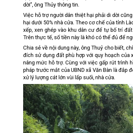
dời”, ông Thủy thông tin.
Việc hỗ trợ người dân thiệt hại phải di dời cũng
hại dưới 50% nhà cửa. Theo cơ chế của tỉnh Lào
xếp, xen ghép vào khu dân cư để tự bố trí đất
Trên thực tế, số tiền này là khó có thể đủ để n
Chia sẻ về nội dung này, ông Thuỷ cho biết, 
đích sử dụng đất phù hợp với quy hoạch của xã 
nâng mức hỗ trợ.
Cùng với việc gấp rút trình 
pháp trước mắt của UBND xã Văn Bàn là đắp đê 
xử lý lượng cát lớn vùi lấp suối, nhà cửa.