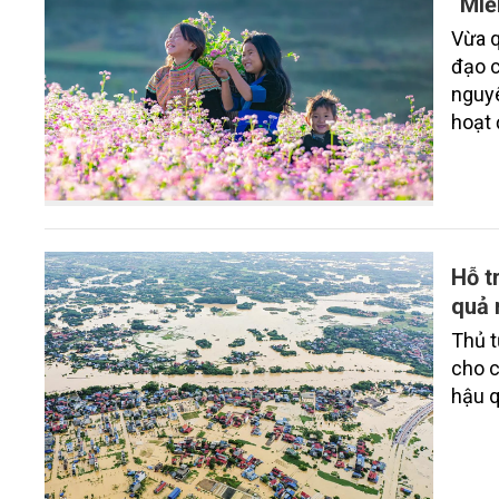
“Miề
Vừa q
đạo c
nguyê
hoạt
2025.
“Miền
Hỗ t
quả 
Thủ t
cho c
hậu q