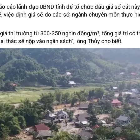
áo cáo lãnh đạo UBND tỉnh để tổ chức đấu giá số cát nà
ể, việc định giá sẽ do các sở, ngành chuyên môn thực hi
iá thị trường từ 300-350 nghìn đồng/m³, tổng giá trị có t
hai thác sẽ nộp vào ngân sách”, ông Thủy cho biết.