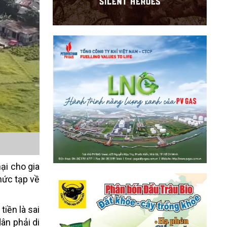
ại cho gia
hức tạp về
iền là sai
ân phải di