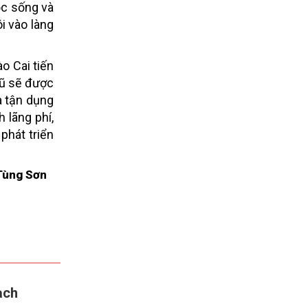
ộc sống và
i vào làng
o Cai tiến
lũ sẽ được
à tận dụng
 lãng phí,
phát triển
Tùng Sơn
ạch