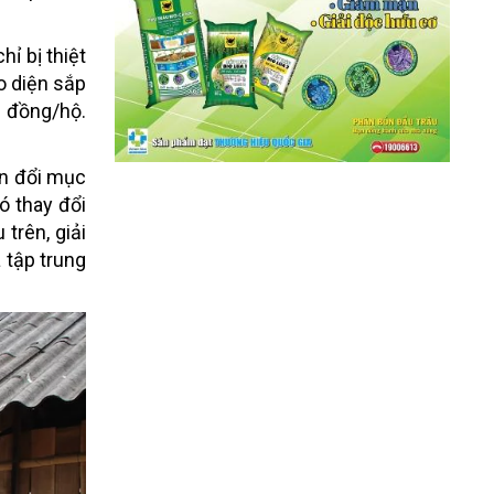
hỉ bị thiệt
o diện sắp
u đồng/hộ.
ển đổi mục
ó thay đổi
trên, giải
 tập trung