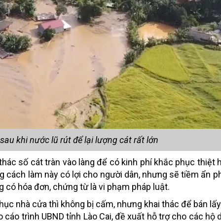
au khi nước lũ rút để lại lượng cát rất lớn
hác số cát tràn vào làng để có kinh phí khắc phục thiệt h
g cách làm này có lợi cho người dân, nhưng sẽ tiềm ẩn p
ng có hóa đơn, chứng từ là vi phạm pháp luật.
ục nhà cửa thì không bị cấm, nhưng khai thác để bán lấy t
cáo trình UBND tỉnh Lào Cai, đề xuất hỗ trợ cho các hộ d