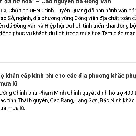
n đá nở hoa” – Cao nguyên đá Đồng Văn
ua, Chủ tịch UBND tỉnh Tuyên Quang đã ban hành văn bản
ác Sở, ngành, địa phương vùng Công viên địa chất toàn 
n đá Đồng Văn và Hiệp hội Du lịch tỉnh triển khai đồng b
 động phục vụ khách du lịch trong mùa hoa Tam giác mạ
 Đây là hoạt động nhằm quảng bá sâu rộng hình ảnh du l
 đá nở hoa” đặc trưng của vùng cao nguyên đá này.
rợ khẩn cấp kinh phí cho các địa phương khắc ph
mưa lũ
ướng Chính phủ Phạm Minh Chính quyết định hỗ trợ 400 
ác tỉnh Thái Nguyên, Cao Bằng, Lạng Sơn, Bắc Ninh khắc
uả mưa lũ.