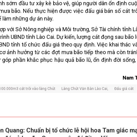
tỉnh sớm đầu tư xây kè bảo vệ, giúp người dân ổn định cu
 mưa bão. Nếu thực hiện được việc đấu giá bán số cát trô
ể làm những dự án này.
p với Sở Nông nghiệp và Môi trường, Sở Tài chính tỉnh Là
rình UBND tỉnh Lào Cai. Dự kiến, lượng cát đọng sau bão 
ND tỉnh tổ chức đấu giá theo quy định. Việc khai thác v
 cơ ảnh hưởng từ các đợt mưa bão tiếp theo mà còn tránh
ư góp phần khắc phục hậu quả bão lũ, ổn định đời sống, 
Nam 
100.000m3 cát trôi vào làng Chút
Làng Chút Văn Bàn Lào Cai,
Đấu giá cát
n Quang: Chuẩn bị tổ chức lễ hội hoa Tam giác m