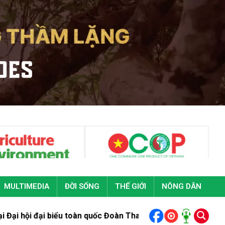
MULTIMEDIA
ĐỜI SỐNG
THẾ GIỚI
NÔNG DÂN
iểu toàn quốc Đoàn Thanh niên cộng sản Hồ Chí Minh lần thứ X