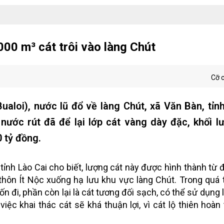
000 m³ cát trôi vào làng Chút
Cỡ 
aloi), nước lũ đổ về làng Chút, xã Văn Bàn, tỉn
 nước rút đã để lại lớp cát vàng dày đặc, khối 
 tỷ đồng.
nh Lào Cai cho biết, lượng cát này được hình thành từ đấ
ừ thôn Ít Nộc xuống hạ lưu khu vực làng Chút. Trong quá 
n đi, phần còn lại là cát tương đối sạch, có thể sử dụng 
ệc khai thác cát sẽ khá thuận lợi, vì cát lộ thiên hoàn 