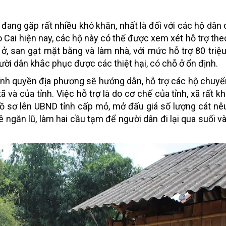
 đang gặp rất nhiều khó khăn, nhất là đối với các hộ dân c
 Cai hiện nay, các hộ này có thể được xem xét hỗ trợ the
 ở, san gạt mặt bằng và làm nhà, với mức hỗ trợ 80 triệ
gười dân khắc phục được các thiệt hại, có chỗ ở ổn định.
chính quyền địa phương sẽ hướng dẫn, hỗ trợ các hộ chuy
và của tỉnh. Việc hỗ trợ là do cơ chế của tỉnh, xã rất kh
hồ sơ lên UBND tỉnh cấp mỏ, mở đấu giá số lượng cát nêu 
ngăn lũ, làm hai cầu tạm để người dân đi lại qua suối và