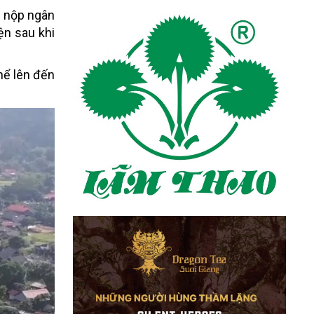
y nộp ngân
ện sau khi
hể lên đến