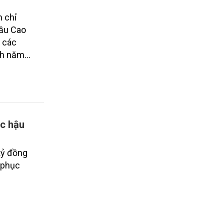
 chỉ
cầu Cao
ộ các
ch năm
ịch
ục hậu
tỷ đồng
 phục