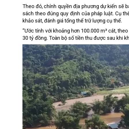
Theo đó, chính quyền địa phương dự kiến sẽ b
sách theo đúng quy định của pháp luật. Cụ th
khảo sát, đánh giá tổng thể trữ lượng cụ thể.
“Ước tính với khoảng hơn 100.000 m³ cát, theo g
30 tỷ đồng. Toàn bộ số tiền thu được sau khi k