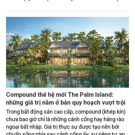
lý, nâng tổng quy mô dòng vốn mà ngân hàng này
thu hút thành công từ đầu năm đến nay lên gần 350
triệu USD.
Compound thế hệ mới The Palm Island:
những giá trị nằm ở bản quy hoạch vượt trội
Trong bất động sản cao cấp, compound (khép kín)
chưa bao giờ chỉ là những cánh cổng hay hàng rào
ngoại bất nhập. Giá trị thực sự được tạo nên bởi
chuẩn sống phía sau cánh cổng ấy: sự riêng tư, an