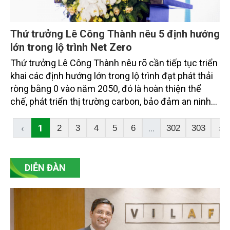
Thứ trưởng Lê Công Thành nêu 5 định hướng
lớn trong lộ trình Net Zero
Thứ trưởng Lê Công Thành nêu rõ cần tiếp tục triển
khai các định hướng lớn trong lộ trình đạt phát thải
ròng bằng 0 vào năm 2050, đó là hoàn thiện thể
chế, phát triển thị trường carbon, bảo đảm an ninh
năng lượng gắn với chuyển dịch năng lượng xanh,
bền vững, thúc đẩy chuyển đổi xanh trong các
‹
1
...
2
3
4
5
6
302
303
›
ngành kinh tế, phát huy vai trò của các hệ sinh thái
tự nhiên trong hấp thụ và lưu giữ carbon.
DIỄN ĐÀN