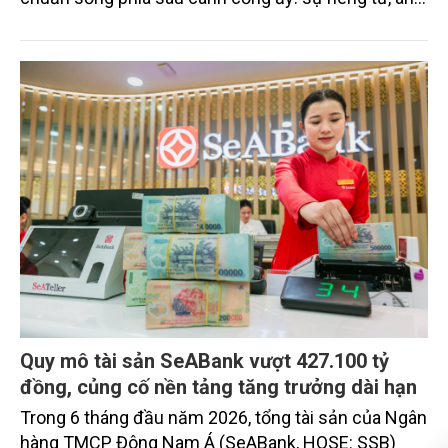
ninh, cộng đồng cư dân tinh hoa và hệ tiện ích, dịch
vụ được thiết kế dành riêng cho họ.
Quy mô tài sản SeABank vượt 427.100 tỷ
đồng, củng cố nền tảng tăng trưởng dài hạn
Trong 6 tháng đầu năm 2026, tổng tài sản của Ngân
hàng TMCP Đông Nam Á (SeABank, HOSE: SSB)