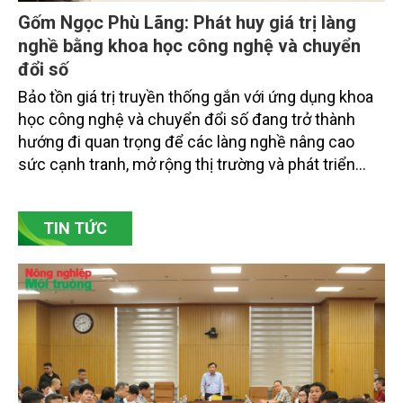
Gốm Ngọc Phù Lãng: Phát huy giá trị làng
nghề bằng khoa học công nghệ và chuyển
đổi số
Bảo tồn giá trị truyền thống gắn với ứng dụng khoa
học công nghệ và chuyển đổi số đang trở thành
hướng đi quan trọng để các làng nghề nâng cao
sức cạnh tranh, mở rộng thị trường và phát triển
bền vững. Tại làng gốm Phù Lãng, xã Phù Lãng, tỉnh
Bắc Ninh, nhiều nghệ nhân và cơ sở sản xuất đã
TIN TỨC
chủ động đổi mới tư duy, đầu tư công nghệ, xây
dựng thương hiệu trên nền tảng giá trị truyền thống.