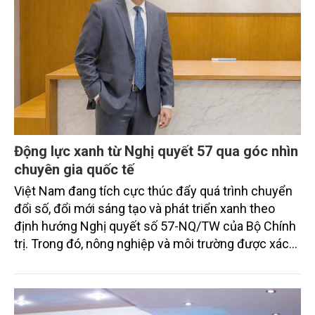
Động lực xanh từ Nghị quyết 57 qua góc nhìn
chuyên gia quốc tế
Việt Nam đang tích cực thúc đẩy quá trình chuyển
đổi số, đổi mới sáng tạo và phát triển xanh theo
định hướng Nghị quyết số 57-NQ/TW của Bộ Chính
trị. Trong đó, nông nghiệp và môi trường được xác
định là hai lĩnh vực trọng điểm chịu tác động sâu
sắc bởi các tiến bộ công nghệ và cam kết bền vững
toàn cầu, đặc biệt là mục tiêu đưa phát thải ròng
bằng 0 (Net-Zero) vào năm 2050.