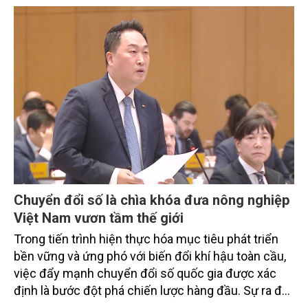
từ các cơ quan quản lý nhà nước, đơn vị nghiên cứu,
doanh nghiệp, hợp tác xã và nông dân đang trực
tiếp triển khai mô hình sản xuất lúa phát thải thấp.
Chuyển đổi số là chìa khóa đưa nông nghiệp
Việt Nam vươn tầm thế giới
Trong tiến trình hiện thực hóa mục tiêu phát triển
bền vững và ứng phó với biến đổi khí hậu toàn cầu,
việc đẩy mạnh chuyển đổi số quốc gia được xác
định là bước đột phá chiến lược hàng đầu. Sự ra đời
của Nghị quyết số 57-NQ/TW đã trở thành động lực