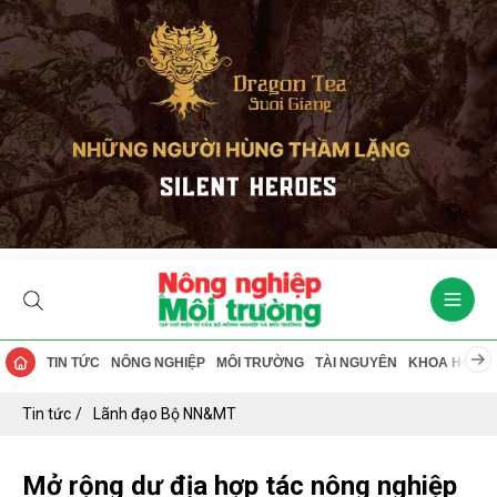
TIN TỨC
NÔNG NGHIỆP
MÔI TRƯỜNG
TÀI NGUYÊN
KHOA HỌC
Tin tức
Lãnh đạo Bộ NN&MT
Mở rộng dư địa hợp tác nông nghiệp