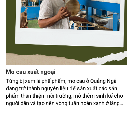
Mo cau xuất ngoại
Từng bị xem là phế phẩm, mo cau ở Quảng Ngãi
đang trở thành nguyên liệu để sản xuất các sản
phẩm thân thiện môi trường, mở thêm sinh kế cho
người dân và tạo nên vòng tuần hoàn xanh ở làng
quê. Trải qua chặng đường dài (từ 2020 đến nay),
chén, dĩa... từ mo cau đã được thị trường trong nước
và quốc tế đón nhận.