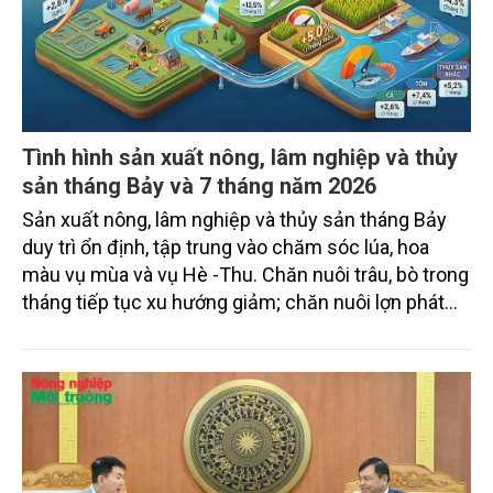
Tình hình sản xuất nông, lâm nghiệp và thủy
sản tháng Bảy và 7 tháng năm 2026
Sản xuất nông, lâm nghiệp và thủy sản tháng Bảy
duy trì ổn định, tập trung vào chăm sóc lúa, hoa
màu vụ mùa và vụ Hè -Thu. Chăn nuôi trâu, bò trong
tháng tiếp tục xu hướng giảm; chăn nuôi lợn phát
triển ổn định; chăn nuôi gia cầm duy trì đà tăng
trưởng khá. Diện tích rừng trồng mới và sản lượng
thủy sản đều tăng nhẹ.