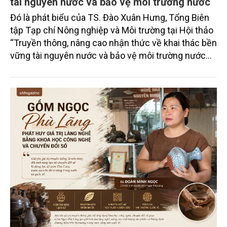
tài nguyên nước và bảo vệ môi trường nước
Đó là phát biểu của TS. Đào Xuân Hưng, Tổng Biên
tập Tạp chí Nông nghiệp và Môi trường tại Hội thảo
“Truyền thông, nâng cao nhận thức về khai thác bền
vững tài nguyên nước và bảo vệ môi trường nước
xuyên biên giới” do Tạp chí Nông nghiệp và Môi
trường phối hợp với Sở Nông nghiệp và Môi trường
tỉnh Lai Châu tổ chức ngày 10/7/2026. Hội thảo thu
hút sự tham gia của hơn 100 đại biểu là lãnh đạo
các đơn vị thuộc Bộ Nông nghiệp và Môi trường,
chuyên gia, nhà khoa học, Sở Nông nghiệp và Môi
trường tỉnh Lai Châu và đại diện các cơ quan đơn vị
doanh nghiệp ở các tỉnh miền núi phía Bắc.