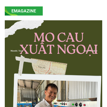
mạnh mẽ, thúc đẩy quá trình cải cách toàn diện,
EMAGAZINE
minh bạch hóa chuỗi cung ứng và nâng cao hiệu
quả quản lý môi trường, đặc biệt trong hai lĩnh vực
then chốt là nông nghiệp và môi trường.