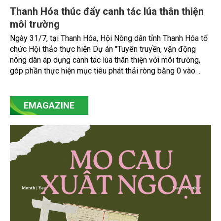
Thanh Hóa thúc đẩy canh tác lúa thân thiện
môi trường
Ngày 31/7, tại Thanh Hóa, Hội Nông dân tỉnh Thanh Hóa tổ
chức Hội thảo thực hiện Dự án "Tuyên truyền, vận động
nông dân áp dụng canh tác lúa thân thiện với môi trường,
góp phần thực hiện mục tiêu phát thải ròng bằng 0 vào
năm 2050". Chương trình thu hút sự tham gia của đông đảo
đại biểu đến từ các cơ quan quản lý nhà nước, đơn vị
nghiên cứu, doanh nghiệp, hợp tác xã và nông dân đang
EMAGAZINE
trực tiếp triển khai mô hình sản xuất lúa phát thải thấp.