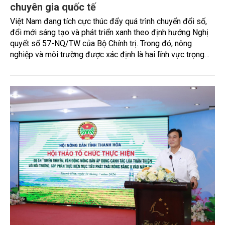
chuyên gia quốc tế
Việt Nam đang tích cực thúc đẩy quá trình chuyển đổi số,
đổi mới sáng tạo và phát triển xanh theo định hướng Nghị
quyết số 57-NQ/TW của Bộ Chính trị. Trong đó, nông
nghiệp và môi trường được xác định là hai lĩnh vực trọng
điểm chịu tác động sâu sắc bởi các tiến bộ công nghệ và
cam kết bền vững toàn cầu, đặc biệt là mục tiêu đưa phát
thải ròng bằng 0 (Net-Zero) vào năm 2050.