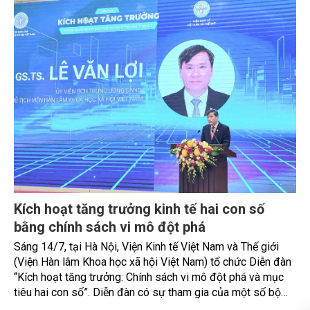
10,4% - 35,3% và chiều cao dưới cành vượt từ 12,7% đến
112,5%. Những cây này có thân thẳng, tròn đều, cành nhỏ
và sinh trưởng tốt, không bị sâu bệnh, đáp ứng đầy đủ tiêu
chuẩn để làm nguồn giống. Các cây trội Lát hoa này đã
được Chi cục kiểm lâm tỉnh Lạng Sơn công nhận nguồn
giống cây trồng Lâm nghiệp theo Quyết định số 59/QĐ-KL
ngày 03/12/2024. Đây là nguồn giống chất lượng cao, có
khả năng chống chịu sâu bệnh, phục vụ nhân giống, trồng
rừng ở Việt Nam.
Kích hoạt tăng trưởng kinh tế hai con số
bằng chính sách vi mô đột phá
Sáng 14/7, tại Hà Nội, Viện Kinh tế Việt Nam và Thế giới
(Viện Hàn lâm Khoa học xã hội Việt Nam) tổ chức Diễn đàn
“Kích hoạt tăng trưởng: Chính sách vi mô đột phá và mục
tiêu hai con số”. Diễn đàn có sự tham gia của một số bộ
ngành, cơ quan Trung ương, chuyên gia kinh tế, nhà khoa