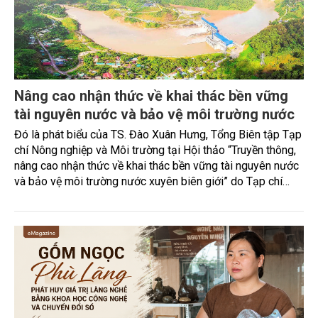
Nâng cao nhận thức về khai thác bền vững
tài nguyên nước và bảo vệ môi trường nước
Đó là phát biểu của TS. Đào Xuân Hưng, Tổng Biên tập Tạp
chí Nông nghiệp và Môi trường tại Hội thảo “Truyền thông,
nâng cao nhận thức về khai thác bền vững tài nguyên nước
và bảo vệ môi trường nước xuyên biên giới” do Tạp chí
Nông nghiệp và Môi trường phối hợp với Sở Nông nghiệp
và Môi trường tỉnh Lai Châu tổ chức ngày 10/7/2026. Hội
thảo thu hút sự tham gia của hơn 100 đại biểu là lãnh đạo
các đơn vị thuộc Bộ Nông nghiệp và Môi trường, chuyên
gia, nhà khoa học, Sở Nông nghiệp và Môi trường tỉnh Lai
Châu và đại diện các cơ quan đơn vị doanh nghiệp ở các
tỉnh miền núi phía Bắc.