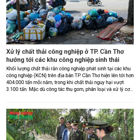
Xử lý chất thải công nghiệp ở TP. Cần Thơ
hướng tới các khu công nghiệp sinh thái
Khối lượng chất thải rắn công nghiệp phát sinh tại các khu
công nghiệp (KCN) trên địa bàn TP. Cần Thơ hiện lên tới hơn
404.000 tấn mỗi năm, trong khi chất thải nguy hại vượt
3.100 tấn. Mặc dù công tác thu gom, phân loại và xử lý cơ
bản được thực hiện đúng quy định, nhưng việc thiếu các cơ
sở xử lý đạt chuẩn tại địa phương và khu vực Đồng bằng
sông Cửu Long (ĐBSCL) đang đặt ra nhiều thách thức đối
với mục tiêu phát triển công nghiệp xanh, bền vững. Những
chỉ đạo mới của lãnh đạo thành phố được kỳ vọng sẽ góp
phần tháo gỡ điểm nghẽn này, hướng tới xây dựng các KCN
sạch, sinh thái trong giai đoạn tới.