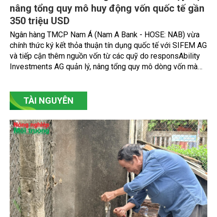
nâng tổng quy mô huy động vốn quốc tế gần
350 triệu USD
Ngân hàng TMCP Nam Á (Nam A Bank - HOSE: NAB) vừa
chính thức ký kết thỏa thuận tín dụng quốc tế với SIFEM AG
và tiếp cận thêm nguồn vốn từ các quỹ do responsAbility
Investments AG quản lý, nâng tổng quy mô dòng vốn mà
ngân hàng này thu hút thành công từ đầu năm đến nay lên
gần 350 triệu USD.
TÀI NGUYÊN