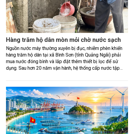
Hàng trăm hộ dân mòn mỏi chờ nước sạch
Nguồn nước máy thường xuyên bị đục, nhiễm phèn khiến
hàng trăm hộ dân tại xã Bình Sơn (tỉnh Quảng Ngãi) phải
mua nước đóng bình và lắp đặt thêm thiết bị lọc để sử
dụng. Sau hơn 20 năm vận hành, hệ thống cấp nước tập
trung đã xuống cấp, không còn đáp ứng yêu cầu xử lý
nguồn nước ngầm nhiễm phèn, đòi hỏi sớm được đầu tư
nâng cấp.