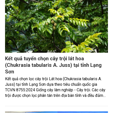
Kết quả tuyển chọn cây trội lát hoa
(Chukrasia tabularis A. Juss) tại tỉnh Lạng
Sơn
Kết quả chọn lọc cây trội Lát hoa (Chukrasia tabularis A.
Juss) tại tỉnh Lạng Sơn dựa theo tiêu chuẩn quốc gia
TCVN 8755:2024 Giống cây lâm nghiệp - Cây trội. Các cây
trội được chọn lọc phân tán trên địa bàn tỉnh và đều đảm
bảo độ vượt về sinh trưởng, hình thái và sức khỏe so với
các cây xung quanh, với độ vượt trội về đường kính ngang
ngực vượt từ 25,5% đến 90,7%, chiều cao vút ngọn vượt từ