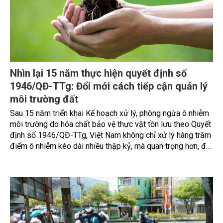
Nhìn lại 15 năm thực hiện quyết định số
1946/QĐ-TTg: Đổi mới cách tiếp cận quản lý
môi trường đất
Sau 15 năm triển khai Kế hoạch xử lý, phòng ngừa ô nhiễm
môi trường do hóa chất bảo vệ thực vật tồn lưu theo Quyết
định số 1946/QĐ-TTg, Việt Nam không chỉ xử lý hàng trăm
điểm ô nhiễm kéo dài nhiều thập kỷ, mà quan trọng hơn, đã
từng bước chuyển đổi cách tiếp cận quản lý - từ xử lý tồn
lưu sang quản trị môi trường đất dựa trên rủi ro, dữ liệu và
mục tiêu phát triển bền vững.