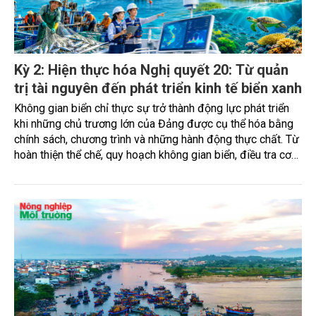
Kỳ 2: Hiện thực hóa Nghị quyết 20: Từ quản
trị tài nguyên đến phát triển kinh tế biển xanh
Không gian biển chỉ thực sự trở thành động lực phát triển
khi những chủ trương lớn của Đảng được cụ thể hóa bằng
chính sách, chương trình và những hành động thực chất. Từ
hoàn thiện thể chế, quy hoạch không gian biển, điều tra cơ
bản, chuyển đổi số, phát triển nuôi biển công nghệ cao đến
bảo tồn hệ sinh thái và xây dựng kinh tế biển xanh, ngành
Nông nghiệp và Môi trường đang từng bước hiện thực hóa
Nghị quyết số 20-NQ/TW, hướng tới cách tiếp cận mới: khai
thác hợp lý, bảo vệ tài nguyên và kiến tạo những giá trị phát
triển lâu dài từ biển.