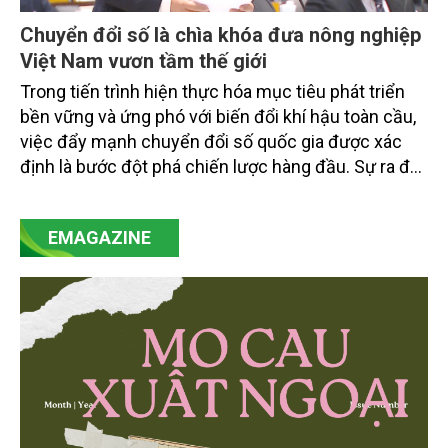
Chuyển đổi số là chìa khóa đưa nông nghiệp
Việt Nam vươn tầm thế giới
Trong tiến trình hiện thực hóa mục tiêu phát triển
bền vững và ứng phó với biến đổi khí hậu toàn cầu,
việc đẩy mạnh chuyển đổi số quốc gia được xác
định là bước đột phá chiến lược hàng đầu. Sự ra đời
của Nghị quyết số 57-NQ/TW đã trở thành động lực
mạnh mẽ, thúc đẩy quá trình cải cách toàn diện,
EMAGAZINE
minh bạch hóa chuỗi cung ứng và nâng cao hiệu
quả quản lý môi trường, đặc biệt trong hai lĩnh vực
then chốt là nông nghiệp và môi trường.