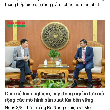
tháng tiếp tục xu hướng giảm; chăn nuôi lợn phát
triển ổn định; chăn nuôi gia cầm duy trì đà tăng
trưởng khá. Diện tích rừng trồng mới và sản lượng
thủy sản đều tăng nhẹ.
Chia sẻ kinh nghiệm, huy động nguồn lực mở
rộng các mô hình sản xuất lúa bền vững
Ngày 3/8, Thứ trưởng Bộ Nông nghiệp và Môi