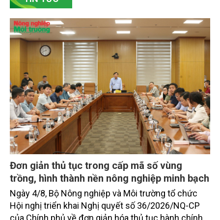
chủ động đổi mới tư duy, đầu tư công nghệ, xây
dựng thương hiệu trên nền tảng giá trị truyền thống.
Đơn giản thủ tục trong cấp mã số vùng
trồng, hình thành nền nông nghiệp minh bạch
Ngày 4/8, Bộ Nông nghiệp và Môi trường tổ chức
Hội nghị triển khai Nghị quyết số 36/2026/NQ-CP
của Chính phủ về đơn giản hóa thủ tục hành chính