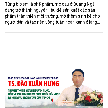
Từng bị xem là phế phẩm, mo cau ở Quảng Ngãi
đang trở thành nguyên liệu để sản xuất các sản
phẩm thân thiện môi trường, mở thêm sinh kế cho
người dân và tạo nên vòng tuần hoàn xanh ở làng
quê. Trải qua chặng đường dài (từ 2020 đến nay),
chén, dĩa... từ mo cau đã được thị trường trong nước
và quốc tế đón nhận.