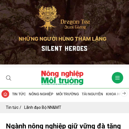
TIN TỨC
NÔNG NGHIỆP
MÔI TRƯỜNG
TÀI NGUYÊN
KHOA HỌC
Tin tức
Lãnh đạo Bộ NN&MT
Ngành nông nghiệp giữ vững đà tăng