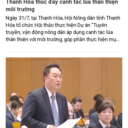
Thanh Hóa thúc đẩy canh tác lúa thân thiện
môi trường
Ngày 31/7, tại Thanh Hóa, Hội Nông dân tỉnh Thanh
Hóa tổ chức Hội thảo thực hiện Dự án "Tuyên
truyền, vận động nông dân áp dụng canh tác lúa
thân thiện với môi trường, góp phần thực hiện mục
tiêu phát thải ròng bằng 0 vào năm 2050". Chương
trình thu hút sự tham gia của đông đảo đại biểu đến
từ các cơ quan quản lý nhà nước, đơn vị nghiên cứu,
doanh nghiệp, hợp tác xã và nông dân đang trực
tiếp triển khai mô hình sản xuất lúa phát thải thấp.