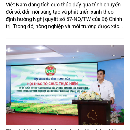
Việt Nam đang tích cực thúc đẩy quá trình chuyển
đổi số, đổi mới sáng tạo và phát triển xanh theo
định hướng Nghị quyết số 57-NQ/TW của Bộ Chính
trị. Trong đó, nông nghiệp và môi trường được xác
định là hai lĩnh vực trọng điểm chịu tác động sâu
sắc bởi các tiến bộ công nghệ và cam kết bền vững
toàn cầu, đặc biệt là mục tiêu đưa phát thải ròng
bằng 0 (Net-Zero) vào năm 2050.