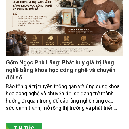
chuyên gia, nhà khoa học, Sở Nông nghiệp và Môi
trường tỉnh Lai Châu và đại diện các cơ quan đơn vị
doanh nghiệp ở các tỉnh miền núi phía Bắc.
Gốm Ngọc Phù Lãng: Phát huy giá trị làng
nghề bằng khoa học công nghệ và chuyển
đổi số
Bảo tồn giá trị truyền thống gắn với ứng dụng khoa
học công nghệ và chuyển đổi số đang trở thành
hướng đi quan trọng để các làng nghề nâng cao
sức cạnh tranh, mở rộng thị trường và phát triển
bền vững. Tại làng gốm Phù Lãng, xã Phù Lãng, tỉnh
Bắc Ninh, nhiều nghệ nhân và cơ sở sản xuất đã
TIN TỨC