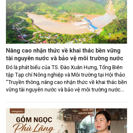
Nâng cao nhận thức về khai thác bền vững
tài nguyên nước và bảo vệ môi trường nước
Đó là phát biểu của TS. Đào Xuân Hưng, Tổng Biên
tập Tạp chí Nông nghiệp và Môi trường tại Hội thảo
“Truyền thông, nâng cao nhận thức về khai thác bền
vững tài nguyên nước và bảo vệ môi trường nước
xuyên biên giới” do Tạp chí Nông nghiệp và Môi
trường phối hợp với Sở Nông nghiệp và Môi trường
tỉnh Lai Châu tổ chức ngày 10/7/2026. Hội thảo thu
hút sự tham gia của hơn 100 đại biểu là lãnh đạo
các đơn vị thuộc Bộ Nông nghiệp và Môi trường,