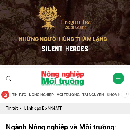
TIN TỨC
NÔNG NGHIỆP
MÔI TRƯỜNG
TÀI NGUYÊN
KHOA HỌC
Tin tức
Lãnh đạo Bộ NN&MT
Ngành Nông nghiệp và Môi trường: