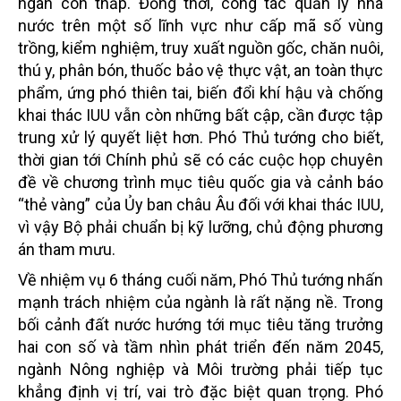
ngân còn thấp. Đồng thời, công tác quản lý nhà
nước trên một số lĩnh vực như cấp mã số vùng
trồng, kiểm nghiệm, truy xuất nguồn gốc, chăn nuôi,
thú y, phân bón, thuốc bảo vệ thực vật, an toàn thực
phẩm, ứng phó thiên tai, biến đổi khí hậu và chống
khai thác IUU vẫn còn những bất cập, cần được tập
trung xử lý quyết liệt hơn. Phó Thủ tướng cho biết,
thời gian tới Chính phủ sẽ có các cuộc họp chuyên
đề về chương trình mục tiêu quốc gia và cảnh báo
“thẻ vàng” của Ủy ban châu Âu đối với khai thác IUU,
vì vậy Bộ phải chuẩn bị kỹ lưỡng, chủ động phương
án tham mưu.
Về nhiệm vụ 6 tháng cuối năm, Phó Thủ tướng nhấn
mạnh trách nhiệm của ngành là rất nặng nề. Trong
bối cảnh đất nước hướng tới mục tiêu tăng trưởng
hai con số và tầm nhìn phát triển đến năm 2045,
ngành Nông nghiệp và Môi trường phải tiếp tục
khẳng định vị trí, vai trò đặc biệt quan trọng. Phó