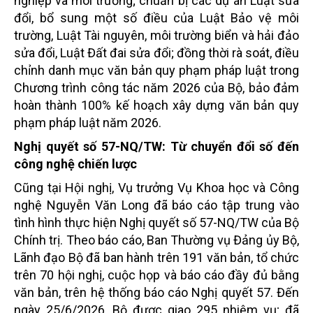
nghiệp và môi trường; chuẩn bị các dự án Luật sửa
đổi, bổ sung một số điều của Luật Bảo vệ môi
trường, Luật Tài nguyên, môi trường biển và hải đảo
sửa đổi, Luật Đất đai sửa đổi; đồng thời rà soát, điều
chỉnh danh mục văn bản quy phạm pháp luật trong
Chương trình công tác năm 2026 của Bộ, bảo đảm
hoàn thành 100% kế hoạch xây dựng văn bản quy
phạm pháp luật năm 2026.
Nghị quyết số 57-
NQ/TW
: Từ chuyển đổi số đến
công nghệ chiến lược
Cũng tại Hội nghị, Vụ trưởng Vụ Khoa học và Công
nghệ Nguyễn Văn Long đã báo cáo tập trung vào
tình hình thực hiện Nghị quyết số 57-NQ/TW của Bộ
Chính trị. Theo báo cáo, Ban Thường vụ Đảng ủy Bộ,
Lãnh đạo Bộ đã ban hành trên 191 văn bản, tổ chức
trên 70 hội nghị, cuộc họp và báo cáo đầy đủ bằng
văn bản, trên hệ thống báo cáo Nghị quyết 57. Đến
ngày 25/6/2026, Bộ được giao 295 nhiệm vụ; đã