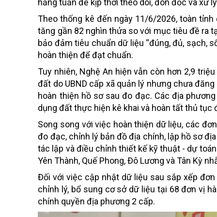
hằng tuần để kịp thời theo dõi, đôn đốc và xử l
Theo thống kê đến ngày 11/6/2026, toàn tỉnh đ
tăng gần 82 nghìn thửa so với mục tiêu đề ra 
bảo đảm tiêu chuẩn dữ liệu “đúng, đủ, sạch, 
hoàn thiện để đạt chuẩn.
Tuy nhiên, Nghệ An hiện vẫn còn hơn 2,9 triệ
đất do UBND cấp xã quản lý nhưng chưa đăng k
hoàn thiện hồ sơ sau đo đạc. Các địa phương 
dụng đất thực hiện kê khai và hoàn tất thủ tục
Song song với việc hoàn thiện dữ liệu, các đ
đo đạc, chỉnh lý bản đồ địa chính, lập hồ sơ đị
tác lập và điều chỉnh thiết kế kỹ thuật - dự t
Yên Thành, Quế Phong, Đô Lương và Tân Kỳ nhằ
Đối với việc cập nhật dữ liệu sau sắp xếp đơ
chỉnh lý, bổ sung cơ sở dữ liệu tại 68 đơn vị 
chính quyền địa phương 2 cấp.