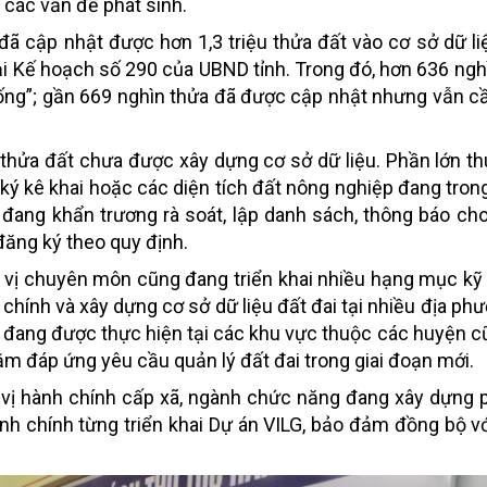
ý các vấn đề phát sinh.
ã cập nhật được hơn 1,3 triệu thửa đất vào cơ sở dữ liệ
tại Kế hoạch số 290 của UBND tỉnh. Trong đó, hơn 636 ngh
sống”; gần 669 nghìn thửa đã được cập nhật nhưng vẫn cầ
u thửa đất chưa được xây dựng cơ sở dữ liệu. Phần lớn 
ý kê khai hoặc các diện tích đất nông nghiệp đang trong
đang khẩn trương rà soát, lập danh sách, thông báo ch
 đăng ký theo quy định.
ơn vị chuyên môn cũng đang triển khai nhiều hạng mục kỹ
a chính và xây dựng cơ sở dữ liệu đất đai tại nhiều địa p
oán đang được thực hiện tại các khu vực thuộc các huyện c
m đáp ứng yêu cầu quản lý đất đai trong giai đoạn mới.
n vị hành chính cấp xã, ngành chức năng đang xây dựng
hành chính từng triển khai Dự án VILG, bảo đảm đồng bộ v