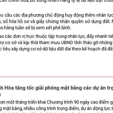
 cần chỉnh sửa, bổ sung nhằm nâng tỷ lệ dữ liệu đạt chu
êu cầu các địa phương chủ động huy động thêm nhân lực
p, số hóa hồ sơ và giấy chứng nhận quyền sử dụng đất.
 hằng tuần sẽ bị xem xét phê bình.
o các đơn vị trực thuộc tập trung nhân lực, đẩy nhanh ti
rợ cơ sở và kịp thời tham mưu UBND tỉnh tháo gỡ những
iêu xây dựng cơ sở dữ liệu đất đai theo kế hoạch đã đề 
h Hòa tăng tốc giải phóng mặt bằng các dự án tr
m
ơn một tháng triển khai Chương trình 90 ngày cao điểm g
 mặt bằng, nhiều công trình trọng điểm, dự án động lực t