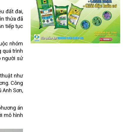
u đất đai,
ìn thửa đã
n tiếp tục
thuộc nhóm
 quá trình
o người sử
 thuật như
hương. Công
ũ Anh Sơn,
 phương án
ới mô hình