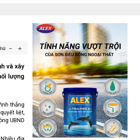
chữ
nh và xây
hối lượng
Vinh thẳng
uyết liệt,
phòng UBND
 Nhiều địa