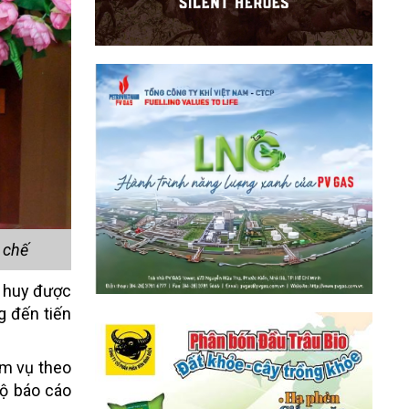
 chế
t huy được
g đến tiến
ệm vụ theo
độ báo cáo