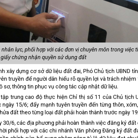
hân lực, phối hợp với các đơn vị chuyên môn trong việc t
 giấy chứng nhận quyền sử dụng đất
nh xây dựng cơ sở dữ liệu đất đai, Phó Chủ tịch UBND tỉ
ên truyền để người dân hiểu rõ quyền lợi và trách nhiệm 
 sơ, thông tin phục vụ công tác cập nhật dữ liệu.
 tập trung cao độ thực hiện Chỉ thị số 11 của Chủ tịch 
c ngày 15/6; đẩy mạnh tuyên truyền đến từng thôn, xóm,
thửa đất theo từng loại đất phải hoàn thành trước ngày 19
y 30/6, các địa phương phải hoàn thành việc đăng ký đất đ
 thời phối hợp với các chi nhánh Văn phòng Đăng ký đất đ