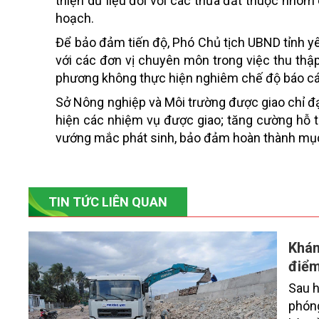
thiện dữ liệu đối với các thửa đất thuộc nhóm
hoạch.
Để bảo đảm tiến độ, Phó Chủ tịch UBND tỉnh y
với các đơn vị chuyên môn trong việc thu thậ
phương không thực hiện nghiêm chế độ báo cáo
Sở Nông nghiệp và Môi trường được giao chỉ đạ
hiện các nhiệm vụ được giao; tăng cường hỗ t
vướng mắc phát sinh, bảo đảm hoàn thành mục t
TIN TỨC LIÊN QUAN
Khán
điể
Sau h
phóng