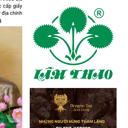
c cấp giấy
 địa chính
g.