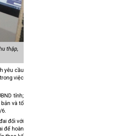
hu thập,
nh yêu cầu
trong việc
UBND tỉnh;
 bản và tổ
/6.
ai đối với
ai để hoàn