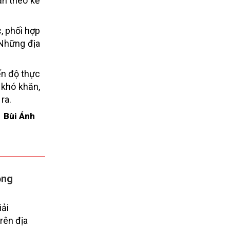
ẩn theo kế
, phối hợp
 Những địa
ến độ thực
 khó khăn,
ra.
Bùi Ánh
ọng
iải
rên địa