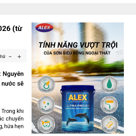
026 (từ
chữ
t Nguyên
ả nước sẽ
 Trong khi
các chuyến
g, hứa hẹn