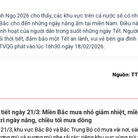
ính Ngọ 2026 cho thấy, các khu vực trên cả nước sẽ có n
ền Bắc cho đến những ngày nắng ấm tại miền Nam. Điều n
sinh hoạt của người dân trong suốt những ngày Tết. Ngườ
 thời tiết, đảm bảo một Tết an lành, vui vẻ bên gia đình
TTVQG phát vào lúc 16h30 ngày 18/02/2026.
Nguồn: T
 tiết ngày 21/3: Miền Bắc mưa nhỏ giảm nhiệt, m
trì ngày nắng, chiều tối mưa dông
21/3, khu vực Bắc Bộ và Bắc Trung Bộ có mưa vài nơi, s
ơng mù và sương mù nhẹ rải rác; riêng khu vực vùng núi 