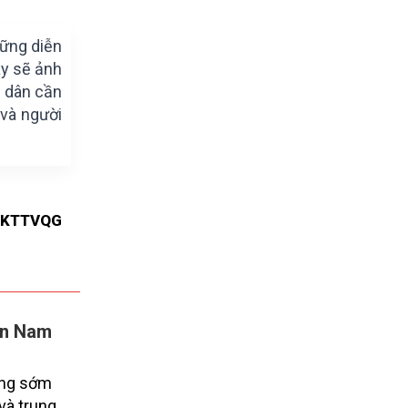
hững diễn
ày sẽ ảnh
i dân cần
 và người
TKTTVQG
iền Nam
áng sớm
và trung