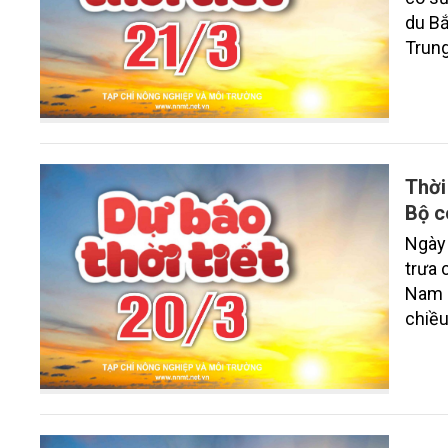
du Bắ
Trung
rào v
Thời
Bộ c
Ngày 
trưa 
Nam d
chiều