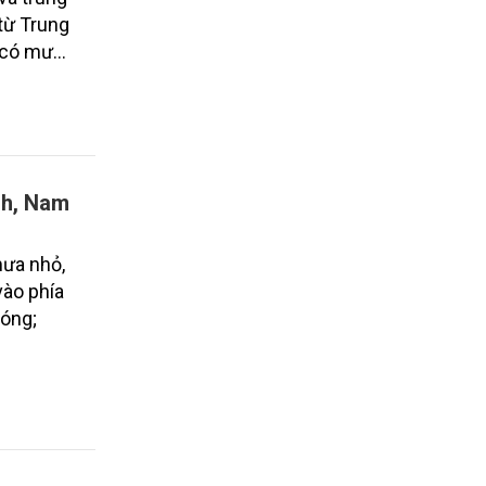
từ Trung
m có mưa
nh, Nam
mưa nhỏ,
vào phía
nóng;