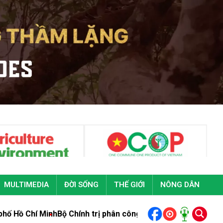
MULTIMEDIA
ĐỜI SỐNG
THẾ GIỚI
NÔNG DÂN
 Minh
Bộ Chính trị phân công, chỉ định đồng chí Trần Đức Thắ