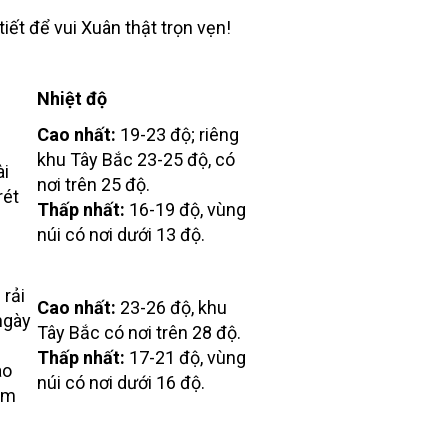
tiết để vui Xuân thật trọn vẹn!
Nhiệt độ
Cao nhất:
19-23 độ; riêng
khu Tây Bắc 23-25 độ, có
ài
nơi trên 25 độ.
rét
Thấp nhất:
16-19 độ, vùng
núi có nơi dưới 13 độ.
rải
Cao nhất:
23-26 độ, khu
ngày
Tây Bắc có nơi trên 28 độ.
Thấp nhất:
17-21 độ, vùng
ào
núi có nơi dưới 16 độ.
Đêm