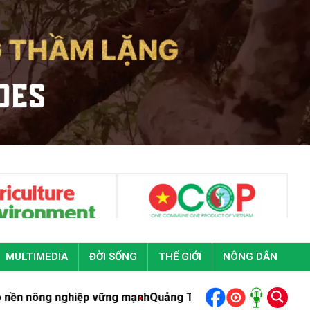
MULTIMEDIA
ĐỜI SỐNG
THẾ GIỚI
NÔNG DÂN
ững mạnh
Quảng Trị: Phó thủ tướng Chính phủ Mai Văn Chính t