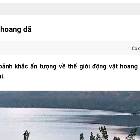
 hoang dã
Cỡ 
nh khắc ấn tượng về thế giới động vật hoang
i.