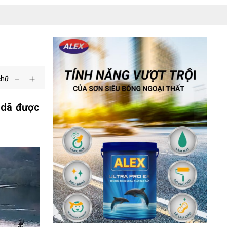
chữ
 dã được