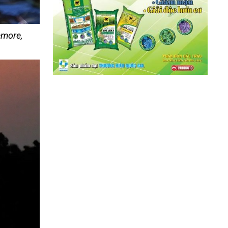
emore,