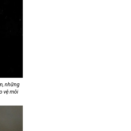
ăm, những
o vệ môi