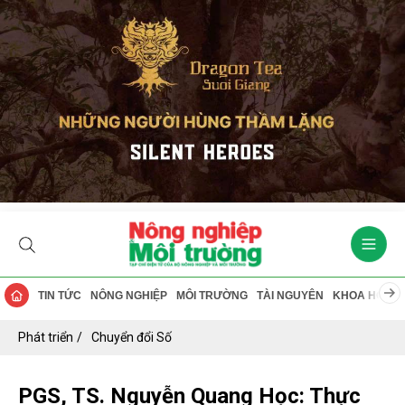
TIN TỨC
NÔNG NGHIỆP
MÔI TRƯỜNG
TÀI NGUYÊN
KHOA HỌC
Phát triển
Chuyển đổi Số
PGS, TS. Nguyễn Quang Học: Thực