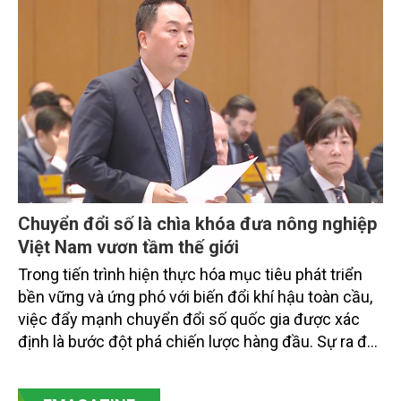
doanh nghiệp, hợp tác xã và nông dân đang trực
tiếp triển khai mô hình sản xuất lúa phát thải thấp.
Chuyển đổi số là chìa khóa đưa nông nghiệp
Việt Nam vươn tầm thế giới
Trong tiến trình hiện thực hóa mục tiêu phát triển
bền vững và ứng phó với biến đổi khí hậu toàn cầu,
việc đẩy mạnh chuyển đổi số quốc gia được xác
định là bước đột phá chiến lược hàng đầu. Sự ra đời
của Nghị quyết số 57-NQ/TW đã trở thành động lực
mạnh mẽ, thúc đẩy quá trình cải cách toàn diện,