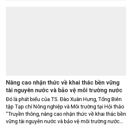
Mo cau xuất ngoại
Từng bị xem là phế phẩm, mo cau ở Quảng Ngãi
đang trở thành nguyên liệu để sản xuất các sản
phẩm thân thiện môi trường, mở thêm sinh kế cho
người dân và tạo nên vòng tuần hoàn xanh ở làng
quê. Trải qua chặng đường dài (từ 2020 đến nay),
chén, dĩa... từ mo cau đã được thị trường trong nước
và quốc tế đón nhận.