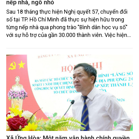
nếp nhà, ngõ nhỏ
Sau 18 tháng thực hiện Nghị quyết 57, chuyển đổi
số tại TP. Hồ Chí Minh đã thực sự hiện hữu trong
từng nếp nhà qua phong trào "Bình dân học vụ số"
với sự hỗ trợ của gần 30.000 thành viên. Việc hiện
thực hóa các hiến kế chiến lược về AI và hạ tầng tri
thức từ các tập đoàn, đại học hàng đầu không chỉ
bồi đắp niềm tin mãnh liệt trong nhân dân mà còn
khẳng định vị thế của một siêu đô thị bứt phá trong
mắt bạn bè quốc tế.
Xã Ứng Hòa: Một năm vận hành chính quyền