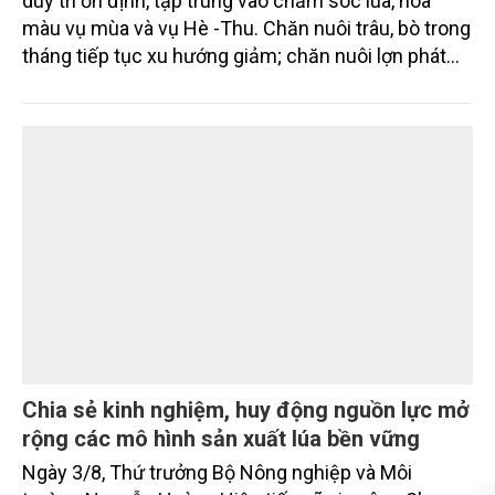
Đơn giản thủ tục trong cấp mã số vùng
trồng, hình thành nền nông nghiệp minh bạch
Ngày 4/8, Bộ Nông nghiệp và Môi trường tổ chức
Hội nghị triển khai Nghị quyết số 36/2026/NQ-CP
của Chính phủ về đơn giản hóa thủ tục hành chính
đối với mã số vùng trồng và mã số cơ sở đóng gói.