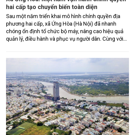
hai cấp tạo chuyển biến toàn diện
Sau một năm triển khai mô hình chính quyền địa
phương hai cấp, xã Ứng Hòa (Hà Nội) đã nhanh
chóng ổn định tổ chức bộ máy, nâng cao hiệu quả
quản lý, điều hành và phục vụ người dân. Cùng với
những kết quả nổi bật trong cải cách hành chính,
chuyển đổi số, địa phương tiếp tục duy trì tăng
trưởng kinh tế, bảo đảm an sinh xã hội và từng bước
xây dựng nền hành chính hiện đại, lấy người dân,
doanh nghiệp làm trung tâm phục vụ.