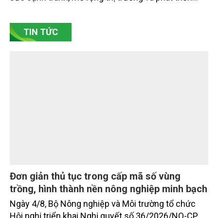
tập Tạp chí Nông nghiệp và Môi trường tại Hội thảo
“Truyền thông, nâng cao nhận thức về khai thác bền
vững tài nguyên nước và bảo vệ môi trường nước
xuyên biên giới” do Tạp chí Nông nghiệp và Môi
trường phối hợp với Sở Nông nghiệp và Môi trường
tỉnh Lai Châu tổ chức ngày 10/7/2026. Hội thảo thu
hút sự tham gia của hơn 100 đại biểu là lãnh đạo
các đơn vị thuộc Bộ Nông nghiệp và Môi trường,
chuyên gia, nhà khoa học, Sở Nông nghiệp và Môi
trường tỉnh Lai Châu và đại diện các cơ quan đơn vị
doanh nghiệp ở các tỉnh miền núi phía Bắc.
Gốm Ngọc Phù Lãng: Phát huy giá trị làng
nghề bằng khoa học công nghệ và chuyển
đổi số