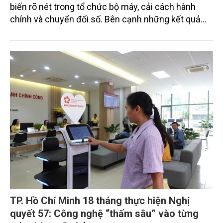
biến rõ nét trong tổ chức bộ máy, cải cách hành
chính và chuyển đổi số. Bên cạnh những kết quả
tích cực, địa phương cũng thẳng thắn nhìn nhận
các điểm nghẽn, từ đó đề xuất giải pháp hoàn thiện
mô hình, hướng tới nền hành chính hiện đại, phục vụ
Nhân dân hiệu quả hơn.
TP. Hồ Chí Minh 18 tháng thực hiện Nghị
quyết 57: Công nghệ “thấm sâu” vào từng