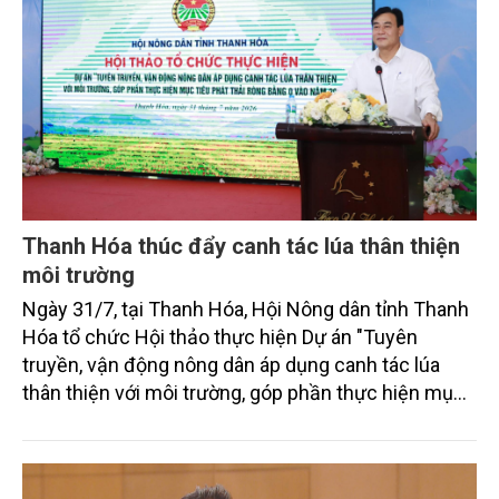
Thanh Hóa thúc đẩy canh tác lúa thân thiện
môi trường
Ngày 31/7, tại Thanh Hóa, Hội Nông dân tỉnh Thanh
Hóa tổ chức Hội thảo thực hiện Dự án "Tuyên
truyền, vận động nông dân áp dụng canh tác lúa
thân thiện với môi trường, góp phần thực hiện mục
tiêu phát thải ròng bằng 0 vào năm 2050". Chương
trình thu hút sự tham gia của đông đảo đại biểu đến
từ các cơ quan quản lý nhà nước, đơn vị nghiên cứu,