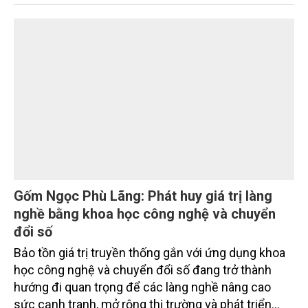
Nâng cao nhận thức về khai thác bền vững
tài nguyên nước và bảo vệ môi trường nước
Đó là phát biểu của TS. Đào Xuân Hưng, Tổng Biên