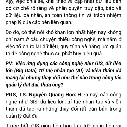
vậy, việc chia sẻ, khai thác và cập nhật dữ liệu cần
có cơ chế rõ ràng về phân quyền truy cập, bảo vệ
dữ liệu cá nhân, an toàn thông tin và trách nhiệm
pháp lý của các bên liên quan.
Do đó, có thể nói khó khăn lớn nhất hiện nay không
chỉ nằm ở câu chuyện thiếu công nghệ, mà nằm ở
việc tổ chức lại dữ liệu, quy trình và năng lực quản
trị để công nghệ thực sự phát huy hiệu quả.
PV:
Việc ứng dụng các công nghệ như GIS, dữ liệu
lớn (Big Data), trí tuệ nhân tạo (AI) và viễn thám đã
mang lại những thay đổi như thế nào trong công tác
quản lý đất đai, thưa ông?
PGS, TS. Nguyễn Quang Học:
Hiện nay, các công
nghệ như GIS, dữ liệu lớn, trí tuệ nhân tạo và viễn
thám đã tạo ra những thay đổi rất căn bản trong
quản lý đất đai.
Trước hết, GIS giúp tích hợp, lưu trữ, phân tích và