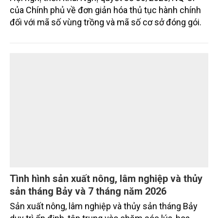
Bảo tồn giá trị truyền thống gắn với ứng dụng khoa
học công nghệ và chuyển đổi số đang trở thành
hướng đi quan trọng để các làng nghề nâng cao
sức cạnh tranh, mở rộng thị trường và phát triển
bền vững. Tại làng gốm Phù Lãng, xã Phù Lãng, tỉnh
Bắc Ninh, nhiều nghệ nhân và cơ sở sản xuất đã
TIN TỨC
chủ động đổi mới tư duy, đầu tư công nghệ, xây
dựng thương hiệu trên nền tảng giá trị truyền thống.