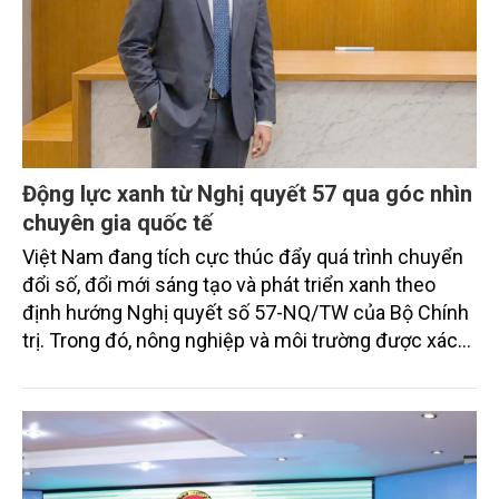
Động lực xanh từ Nghị quyết 57 qua góc nhìn
chuyên gia quốc tế
Việt Nam đang tích cực thúc đẩy quá trình chuyển
đổi số, đổi mới sáng tạo và phát triển xanh theo
định hướng Nghị quyết số 57-NQ/TW của Bộ Chính
trị. Trong đó, nông nghiệp và môi trường được xác
định là hai lĩnh vực trọng điểm chịu tác động sâu
sắc bởi các tiến bộ công nghệ và cam kết bền vững
toàn cầu, đặc biệt là mục tiêu đưa phát thải ròng
bằng 0 (Net-Zero) vào năm 2050.