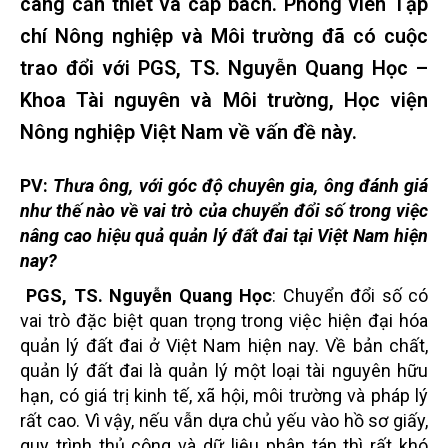
càng cần thiết và cấp bách. Phóng viên Tạp
chí Nông nghiệp và Môi trường đã có cuộc
trao đổi với PGS, TS. Nguyễn Quang Học –
Khoa Tài nguyên và Môi trường, Học viện
Nông nghiệp Việt Nam về vấn đề này.
PV:
Thưa ông, với góc độ chuyên gia, ông
đánh giá
như thế nào về vai trò của chuyển đổi số trong việc
nâng cao hiệu quả quản lý đất đai tại Việt Nam hiện
nay?
PGS, TS. Nguyễn Quang Học
: Chuyển đổi số có
vai trò đặc biệt quan trọng trong việc hiện đại hóa
quản lý đất đai ở Việt Nam hiện nay. Về bản chất,
quản lý đất đai là quản lý một loại tài nguyên hữu
hạn, có giá trị kinh tế, xã hội, môi trường và pháp lý
rất cao. Vì vậy, nếu vẫn dựa chủ yếu vào hồ sơ giấy,
quy trình thủ công và dữ liệu phân tán thì rất khó