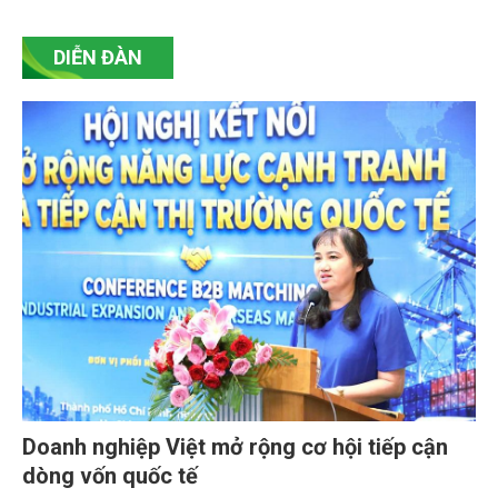
Nguyễn Văn Long - Vụ trưởng Vụ Khoa học và Công nghệ
(Bộ Nông nghiệp và Môi trường) cho rằng đây là bước
ngoặt chính sách có tính nền tảng, tạo cơ hội để khoa học
DIỄN ĐÀN
thoát khỏi vai trò “phụ trợ” và bước lên vị thế “chủ lực”.
Doanh nghiệp Việt mở rộng cơ hội tiếp cận
dòng vốn quốc tế