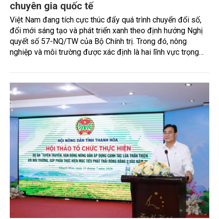
chuyên gia quốc tế
Việt Nam đang tích cực thúc đẩy quá trình chuyển đổi số,
đổi mới sáng tạo và phát triển xanh theo định hướng Nghị
quyết số 57-NQ/TW của Bộ Chính trị. Trong đó, nông
nghiệp và môi trường được xác định là hai lĩnh vực trọng
điểm chịu tác động sâu sắc bởi các tiến bộ công nghệ và
cam kết bền vững toàn cầu, đặc biệt là mục tiêu đưa phát
thải ròng bằng 0 (Net-Zero) vào năm 2050.