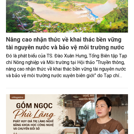
Nâng cao nhận thức về khai thác bền vững
tài nguyên nước và bảo vệ môi trường nước
Đó là phát biểu của TS. Đào Xuân Hưng, Tổng Biên tập Tạp
chí Nông nghiệp và Môi trường tại Hội thảo “Truyền thông,
nâng cao nhận thức về khai thác bền vững tài nguyên nước
và bảo vệ môi trường nước xuyên biên giới” do Tạp chí
Nông nghiệp và Môi trường phối hợp với Sở Nông nghiệp
và Môi trường tỉnh Lai Châu tổ chức ngày 10/7/2026. Hội
thảo thu hút sự tham gia của hơn 100 đại biểu là lãnh đạo
các đơn vị thuộc Bộ Nông nghiệp và Môi trường, chuyên
gia, nhà khoa học, Sở Nông nghiệp và Môi trường tỉnh Lai
Châu và đại diện các cơ quan đơn vị doanh nghiệp ở các
tỉnh miền núi phía Bắc.