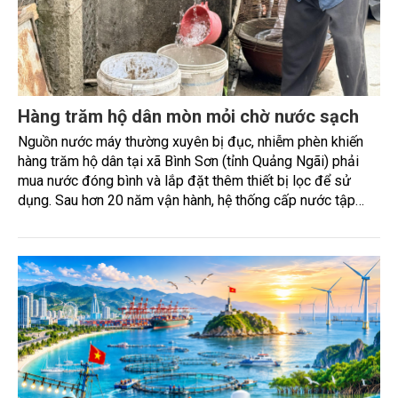
Hàng trăm hộ dân mòn mỏi chờ nước sạch
Nguồn nước máy thường xuyên bị đục, nhiễm phèn khiến
hàng trăm hộ dân tại xã Bình Sơn (tỉnh Quảng Ngãi) phải
mua nước đóng bình và lắp đặt thêm thiết bị lọc để sử
dụng. Sau hơn 20 năm vận hành, hệ thống cấp nước tập
trung đã xuống cấp, không còn đáp ứng yêu cầu xử lý
nguồn nước ngầm nhiễm phèn, đòi hỏi sớm được đầu tư
nâng cấp.