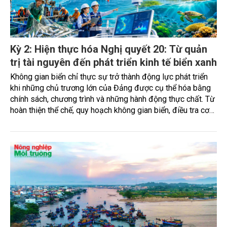
Kỳ 2: Hiện thực hóa Nghị quyết 20: Từ quản
trị tài nguyên đến phát triển kinh tế biển xanh
Không gian biển chỉ thực sự trở thành động lực phát triển
khi những chủ trương lớn của Đảng được cụ thể hóa bằng
chính sách, chương trình và những hành động thực chất. Từ
hoàn thiện thể chế, quy hoạch không gian biển, điều tra cơ
bản, chuyển đổi số, phát triển nuôi biển công nghệ cao đến
bảo tồn hệ sinh thái và xây dựng kinh tế biển xanh, ngành
Nông nghiệp và Môi trường đang từng bước hiện thực hóa
Nghị quyết số 20-NQ/TW, hướng tới cách tiếp cận mới: khai
thác hợp lý, bảo vệ tài nguyên và kiến tạo những giá trị phát
triển lâu dài từ biển.