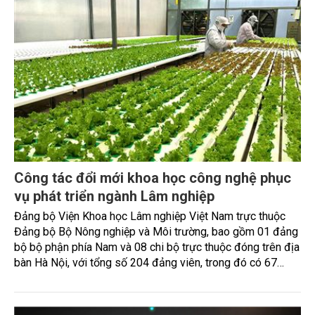
trường, phòng chống thiên tai, ứng phó với biến đổi khí hậu
và quốc phòng - an ninh.
Công tác đổi mới khoa học công nghệ phục
vụ phát triển ngành Lâm nghiệp
Đảng bộ Viện Khoa học Lâm nghiệp Việt Nam trực thuộc
Đảng bộ Bộ Nông nghiệp và Môi trường, bao gồm 01 đảng
bộ bộ phận phía Nam và 08 chi bộ trực thuộc đóng trên địa
bàn Hà Nội, với tổng số 204 đảng viên, trong đó có 67
đảng viên nữ (chiếm 32,84%) và 137 đảng viên nam (chiếm
67,16%); trình độ chuyên môn có 01 GS.TS (0,49%), 04
PGS.TS (1,96%), 62 tiến sĩ (30,39%), 88 thạc sỹ (43,14%),