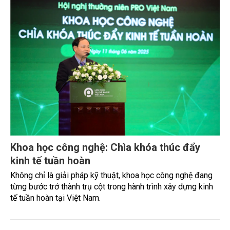
45 đại học (22,06%), 04 dưới đại học (1,96%); lý luận chính
trị có 39 đồng chí có trình độ cao cấp (19,12%), 19 trung
cấp (9,31%), 146 sơ cấp (71,6%). Đảng bộ Viện có
200/204 đảng viên có trình độ từ đại học trở lên (98,4%),
trong đó có 155/204 đảng viên có trình độ từ thạc sĩ trở
lên (76,0%), có kinh nghiệm và năng lực nghiên cứu, đảm
bảo điều kiện chủ trì các nhiệm vụ khoa học công nghệ và
tham gia Hội đồng khoa học công nghệ các cấp.
Khoa học công nghệ: Chìa khóa thúc đẩy
kinh tế tuần hoàn
Không chỉ là giải pháp kỹ thuật, khoa học công nghệ đang
từng bước trở thành trụ cột trong hành trình xây dựng kinh
tế tuần hoàn tại Việt Nam.