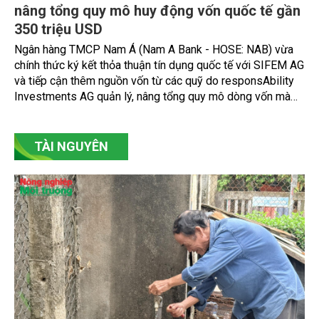
nâng tổng quy mô huy động vốn quốc tế gần
350 triệu USD
Ngân hàng TMCP Nam Á (Nam A Bank - HOSE: NAB) vừa
chính thức ký kết thỏa thuận tín dụng quốc tế với SIFEM AG
và tiếp cận thêm nguồn vốn từ các quỹ do responsAbility
Investments AG quản lý, nâng tổng quy mô dòng vốn mà
ngân hàng này thu hút thành công từ đầu năm đến nay lên
gần 350 triệu USD.
TÀI NGUYÊN