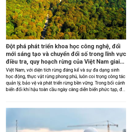
Đột phá phát triển khoa học công nghệ, đổi
mới sáng tạo và chuyển đổi số trong lĩnh vực
điều tra, quy hoạch rừng của Việt Nam giai
đoạn 2026 - 2030
Việt Nam, với diện tích rừng đáng kể và sự đa dạng sinh
học động, thực vật rừng phong phú, luôn coi trọng công tác
quản lý, bảo vệ và phát triển rừng bền vững. Trong bối cảnh
biến đổi khí hậu toàn cầu ngày càng diễn biến phức tạp, để
có thể quy hoạch bảo vệ và phát triển rừng bền vững và
ứng phó với biến đổi khí hậu, yêu cầu về thông tin chính
xác, kịp thời và minh bạch trong quản lý tài nguyên rừng trở
nên cấp thiết hơn bao giờ hết.