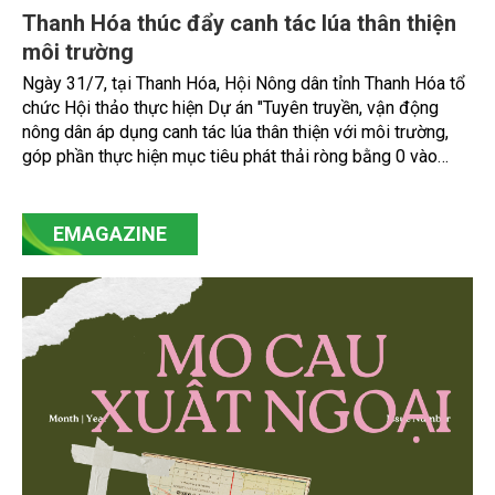
Thanh Hóa thúc đẩy canh tác lúa thân thiện
môi trường
Ngày 31/7, tại Thanh Hóa, Hội Nông dân tỉnh Thanh Hóa tổ
chức Hội thảo thực hiện Dự án "Tuyên truyền, vận động
nông dân áp dụng canh tác lúa thân thiện với môi trường,
góp phần thực hiện mục tiêu phát thải ròng bằng 0 vào
năm 2050". Chương trình thu hút sự tham gia của đông đảo
đại biểu đến từ các cơ quan quản lý nhà nước, đơn vị
nghiên cứu, doanh nghiệp, hợp tác xã và nông dân đang
EMAGAZINE
trực tiếp triển khai mô hình sản xuất lúa phát thải thấp.