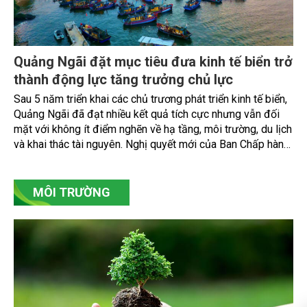
Quảng Ngãi đặt mục tiêu đưa kinh tế biển trở
thành động lực tăng trưởng chủ lực
Sau 5 năm triển khai các chủ trương phát triển kinh tế biển,
Quảng Ngãi đã đạt nhiều kết quả tích cực nhưng vẫn đối
mặt với không ít điểm nghẽn về hạ tầng, môi trường, du lịch
và khai thác tài nguyên. Nghị quyết mới của Ban Chấp hành
Đảng bộ tỉnh đặt mục tiêu đưa kinh tế biển phát triển
nhanh, bền vững, trở thành động lực quan trọng thúc đẩy
tăng trưởng của tỉnh đến năm 2030, tầm nhìn đến năm
MÔI TRƯỜNG
2045.