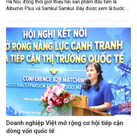
Hà Nội, đồng thời giới thiệu hai sản phẩm đầu tiên là
Albumin Plus và Samkul Samkul. Đây được xem là bước đi
đầu tiên trong kế hoạch phát triển hệ sinh thái Korean
Wellness tại Việt Nam, thay vì chỉ tập trung kinh doanh các
sản phẩm chăm sóc sức khỏe riêng lẻ.
Doanh nghiệp Việt mở rộng cơ hội tiếp cận
dòng vốn quốc tế