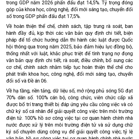
trong GDP năm 2026 phấn đấu đạt 14,5%. Tỷ trọng đóng
góp của khoa học, công nghệ, đổi mới sáng tạo, chuyển đổi
số trong GDP phấn đấu đạt 17,5%.
Về hoàn thiện thể chế, chính sách, tập trung rà soát, ban
hành đầy đủ, kịp thời các văn bản quy định chi tiết, biện
pháp để tổ chức hướng dẫn thi hành các luật được Quốc
hội thông qua trong năm 2025, bảo đảm hiệu lực đồng bộ,
thống nhất với luật, khắc phục triệt để tình trạng nợ đọng
văn bản quy định chi tiết; rà soát, điều chỉnh, bổ sung các
cơ chế, chính sách nhằm tiếp tục hoàn thiện thể chế cho
phát triển khoa học, công nghệ, đổi mới sáng tạo, chuyển
đổi số và Đề án 06.
Về hạ tầng, nền tảng, dữ liệu số, mở rộng phủ sóng 5G đạt
70% dân số. 100% cán bộ, công chức, viên chức cấp xã
được bố trí trang thiết bị đáp ứng yêu cầu công việc và có
chữ ký số cá nhân để giải quyết công việc trên môi trường
điện tử. 100% hồ sơ công việc tại cơ quan hành chính nhà
nước được xử lý trên môi trường điện tử và sử dụng chữ
ký số chuyên dùng công vụ để giải quyết công việc; tỷ lệ
văn bản, hồ sơ công việc tại cơ quan hành chính nhà nước