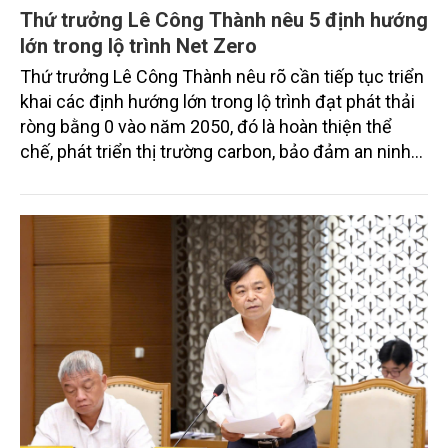
Thứ trưởng Lê Công Thành nêu 5 định hướng
lớn trong lộ trình Net Zero
Thứ trưởng Lê Công Thành nêu rõ cần tiếp tục triển
khai các định hướng lớn trong lộ trình đạt phát thải
ròng bằng 0 vào năm 2050, đó là hoàn thiện thể
chế, phát triển thị trường carbon, bảo đảm an ninh
năng lượng gắn với chuyển dịch năng lượng xanh,
bền vững, thúc đẩy chuyển đổi xanh trong các
ngành kinh tế, phát huy vai trò của các hệ sinh thái
tự nhiên trong hấp thụ và lưu giữ carbon.