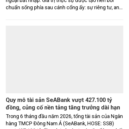
chưa bao giờ chỉ là những cánh cổng hay hàng rào
ngoại bất nhập. Giá trị thực sự được tạo nên bởi
chuẩn sống phía sau cánh cổng ấy: sự riêng tư, an
ninh, cộng đồng cư dân tinh hoa và hệ tiện ích, dịch
vụ được thiết kế dành riêng cho họ.
Quy mô tài sản SeABank vượt 427.100 tỷ
đồng, củng cố nền tảng tăng trưởng dài hạn
Trong 6 tháng đầu năm 2026, tổng tài sản của Ngân