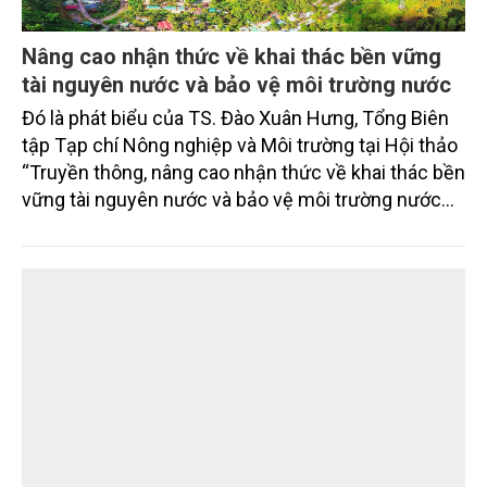
Nâng cao nhận thức về khai thác bền vững
tài nguyên nước và bảo vệ môi trường nước
Đó là phát biểu của TS. Đào Xuân Hưng, Tổng Biên
tập Tạp chí Nông nghiệp và Môi trường tại Hội thảo
“Truyền thông, nâng cao nhận thức về khai thác bền
vững tài nguyên nước và bảo vệ môi trường nước
xuyên biên giới” do Tạp chí Nông nghiệp và Môi
trường phối hợp với Sở Nông nghiệp và Môi trường
tỉnh Lai Châu tổ chức ngày 10/7/2026. Hội thảo thu
hút sự tham gia của hơn 100 đại biểu là lãnh đạo
các đơn vị thuộc Bộ Nông nghiệp và Môi trường,
chuyên gia, nhà khoa học, Sở Nông nghiệp và Môi
trường tỉnh Lai Châu và đại diện các cơ quan đơn vị
doanh nghiệp ở các tỉnh miền núi phía Bắc.