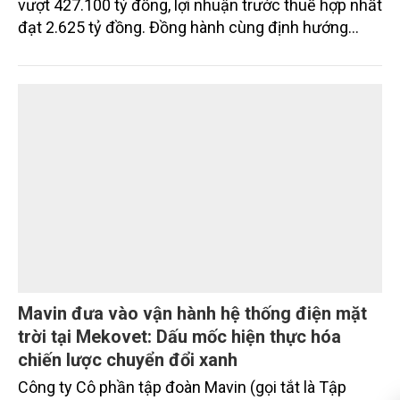
hàng TMCP Đông Nam Á (SeABank, HOSE: SSB)
vượt 427.100 tỷ đồng, lợi nhuận trước thuế hợp nhất
đạt 2.625 tỷ đồng. Đồng hành cùng định hướng
giảm mặt bằng lãi suất để hỗ trợ nền kinh tế,
SeABank tiếp tục duy trì hoạt động hiệu quả, mở
rộng tín dụng, củng cố nguồn vốn và đảm bảo các
chỉ tiêu an toàn.