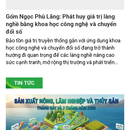
Gốm Ngọc Phù Lãng: Phát huy giá trị làng
nghề bằng khoa học công nghệ và chuyển
đổi số
Bảo tồn giá trị truyền thống gắn với ứng dụng khoa
học công nghệ và chuyển đổi số đang trở thành
hướng đi quan trọng để các làng nghề nâng cao
sức cạnh tranh, mở rộng thị trường và phát triển
bền vững. Tại làng gốm Phù Lãng, xã Phù Lãng, tỉnh
Bắc Ninh, nhiều nghệ nhân và cơ sở sản xuất đã
TIN TỨC
chủ động đổi mới tư duy, đầu tư công nghệ, xây
dựng thương hiệu trên nền tảng giá trị truyền thống.