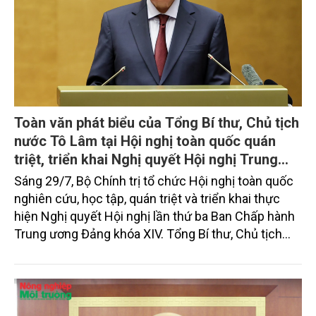
Toàn văn phát biểu của Tổng Bí thư, Chủ tịch
nước Tô Lâm tại Hội nghị toàn quốc quán
triệt, triển khai Nghị quyết Hội nghị Trung
ương 3, khóa XIV
Sáng 29/7, Bộ Chính trị tổ chức Hội nghị toàn quốc
nghiên cứu, học tập, quán triệt và triển khai thực
hiện Nghị quyết Hội nghị lần thứ ba Ban Chấp hành
Trung ương Đảng khóa XIV. Tổng Bí thư, Chủ tịch
nước Tô Lâm đã có bài phát biểu chỉ đạo quan
trọng. Tạp chí Nông nghiệp và Môi trường trân trọng