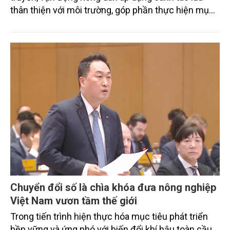
thân thiện với môi trường, góp phần thực hiện mục
tiêu phát thải ròng bằng 0 vào năm 2050". Chương
trình thu hút sự tham gia của đông đảo đại biểu đến
từ các cơ quan quản lý nhà nước, đơn vị nghiên cứu,
doanh nghiệp, hợp tác xã và nông dân đang trực
tiếp triển khai mô hình sản xuất lúa phát thải thấp.
Chuyển đổi số là chìa khóa đưa nông nghiệp
Việt Nam vươn tầm thế giới
Trong tiến trình hiện thực hóa mục tiêu phát triển
bền vững và ứng phó với biến đổi khí hậu toàn cầu,