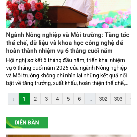
Ngành Nông nghiệp và Môi trường: Tăng tốc
thể chế, dữ liệu và khoa học công nghệ để
hoàn thành nhiệm vụ 6 tháng cuối năm
Hội nghị sơ kết 6 tháng đầu năm, triển khai nhiệm
vụ 6 tháng cuối năm 2026 của ngành Nông nghiệp
và Môi trường không chỉ nhìn lại những kết quả nổi
bật về tăng trưởng, xuất khẩu, hoàn thiện thể chế,
chuyển đổi số, cơ sở dữ liệu đất đai và các chương
trình mục tiêu quốc gia, mà còn thẳng thắn nhận
‹
1
...
2
3
4
5
6
302
303
›
diện các điểm nghẽn cần tập trung tháo gỡ trong
thời gian tới.
DIỄN ĐÀN