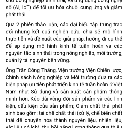
khu công nghiệp sinh thái, và ứng dụng công nghệ
số (AI, IoT) để tối ưu hóa chuỗi cung ứng và giảm
phát thải.
Qua 2 phiên thảo luận, các đại biểu tập trung trao
đổi những kết quả nghiên cứu, chia sẻ mô hình
thực tiễn và đề xuất các giải pháp, hướng đi cụ thể
để áp dụng mô hình kinh tế tuần hoàn và các
nguyên tắc sinh thái trong nông nghiệp, môi trường,
quản lý tài nguyên bền vững.
Ông Trần Công Thắng, Viện trưởng Viện Chiến lược,
Chính sách Nông nghiệp và Môi trường đưa ra các
biện pháp ưu tiên phát triển kinh tế tuần hoàn ở Việt
Nam như: Sử dụng và sản xuất sản phẩm thông
minh hơn; Kéo dài vòng đời sản phẩm và các linh
kiện, cấu kiện của sản phẩm; Giảm chất thải phát
sinh bao gồm: tái chế chất thải (xử lý, chế biến chất
thải để chuyển hóa thành nguyên liệu, nhiên liệu,
vật liệu có ích); thu hồi năng lượng thông qua thiêu