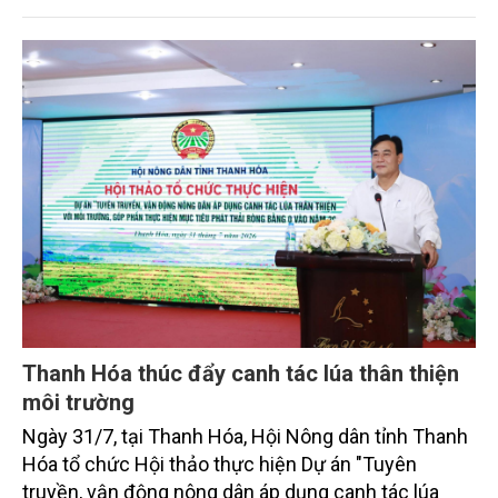
sắc bởi các tiến bộ công nghệ và cam kết bền vững
toàn cầu, đặc biệt là mục tiêu đưa phát thải ròng
bằng 0 (Net-Zero) vào năm 2050.
Thanh Hóa thúc đẩy canh tác lúa thân thiện
môi trường
Ngày 31/7, tại Thanh Hóa, Hội Nông dân tỉnh Thanh
Hóa tổ chức Hội thảo thực hiện Dự án "Tuyên
truyền, vận động nông dân áp dụng canh tác lúa