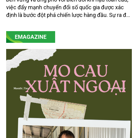
việc đẩy mạnh chuyển đổi số quốc gia được xác
định là bước đột phá chiến lược hàng đầu. Sự ra đời
của Nghị quyết số 57-NQ/TW đã trở thành động lực
mạnh mẽ, thúc đẩy quá trình cải cách toàn diện,
EMAGAZINE
minh bạch hóa chuỗi cung ứng và nâng cao hiệu
quả quản lý môi trường, đặc biệt trong hai lĩnh vực
then chốt là nông nghiệp và môi trường.