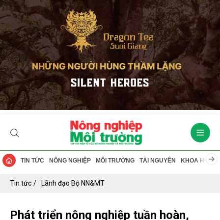
TIN TỨC
NÔNG NGHIỆP
MÔI TRƯỜNG
TÀI NGUYÊN
KHOA HỌC
Tin tức
Lãnh đạo Bộ NN&MT
Phát triển nông nghiệp tuần hoàn,