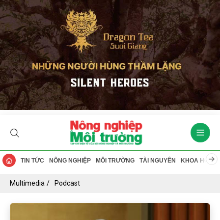
TIN TỨC
NÔNG NGHIỆP
MÔI TRƯỜNG
TÀI NGUYÊN
KHOA HỌC
Multimedia
Podcast