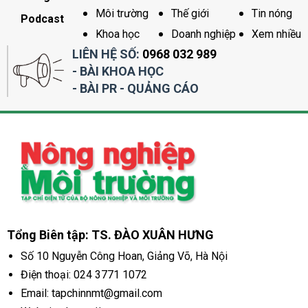
Môi trường
Thế giới
Tin nóng
Podcast
Khoa học
Doanh nghiệp
Xem nhiều
LIÊN HỆ SỐ:
0968 032 989
- BÀI KHOA HỌC
- BÀI PR - QUẢNG CÁO
Tổng Biên tập: TS. ĐÀO XUÂN HƯNG
Số 10 Nguyễn Công Hoan, Giảng Võ, Hà Nội
Điện thoại:
024 3771 1072
Email: tapchinnmt@gmail.com