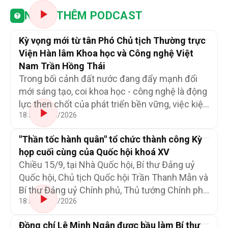
NGHE THÊM PODCAST
Kỳ vọng mới từ tân Phó Chủ tịch Thường trực
Viện Hàn lâm Khoa học và Công nghệ Việt
Nam Trần Hồng Thái
Trong bối cảnh đất nước đang đẩy mạnh đổi
mới sáng tạo, coi khoa học - công nghệ là động
lực then chốt của phát triển bền vững, việc kiện
18:53 06/08/2026
toàn đội ngũ lãnh đạo Viện Hàn lâm Khoa học
và Công nghệ Việt Nam có ý nghĩa đặc biệt
"Thần tốc hành quân" tổ chức thành công Kỳ
quan trọng.
họp cuối cùng của Quốc hội khoá XV
Chiều 15/9, tại Nhà Quốc hội, Bí thư Đảng uỷ
Quốc hội, Chủ tịch Quốc hội Trần Thanh Mẫn và
Bí thư Đảng uỷ Chính phủ, Thủ tướng Chính phủ
18:53 06/08/2026
Phạm Minh Chính đã đồng chủ trì Hội nghị Ban
Thường vụ Đảng uỷ Quốc hội và Ban Thường vụ
Đồng chí Lê Minh Ngân được bầu làm Bí thư