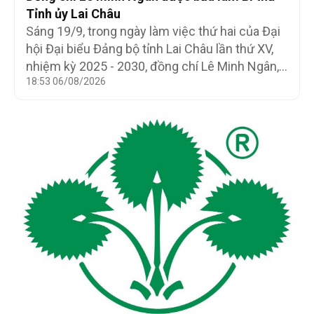
Đảng uỷ Chính phủ chuẩn bị Kỳ họp thứ 10,
Tỉnh ủy Lai Châu
Quốc hội khoá XV.
Sáng 19/9, trong ngày làm việc thứ hai của Đại
hội Đại biểu Đảng bộ tỉnh Lai Châu lần thứ XV,
nhiệm kỳ 2025 - 2030, đồng chí Lê Minh Ngân,
18:53 06/08/2026
Phó Bí thư Thường trực Tỉnh ủy được tín nhiệm
bầu giữ chức Bí thư Tỉnh ủy Lai Châu.