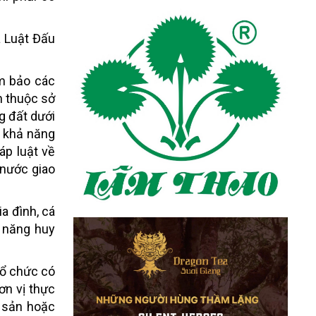
à Luật Đấu
ảm bảo các
n thuộc sở
g đất dưới
ó khả năng
áp luật về
 nước giao
a đình, cá
 năng huy
tổ chức có
ơn vị thực
i sản hoặc