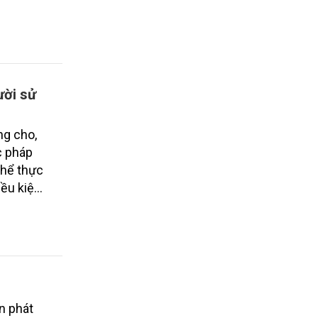
ười sử
ng cho,
c pháp
thể thực
iều kiện
ời điểm,
 kiện
n phát