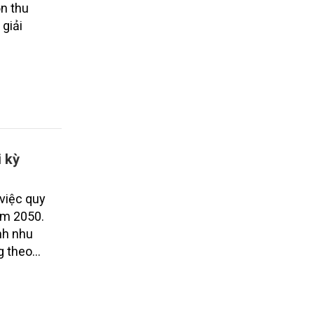
ồn thu
giải
i kỳ
việc quy
ăm 2050.
nh nhu
g theo