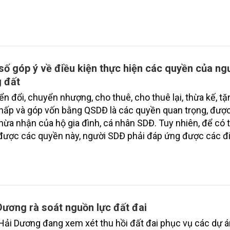
mang lại những kết quả tích cực.
số góp ý về điều kiện thực hiện các quyền của ng
 đất
n đổi, chuyển nhượng, cho thuê, cho thuê lại, thừa kế, tặ
hấp và góp vốn bằng QSDĐ là các quyền quan trọng, đượ
thừa nhận của hộ gia đình, cá nhân SDĐ. Tuy nhiên, để có 
được các quyền này, người SDĐ phải đáp ứng được các đ
áp luật quy định. Pháp luật đất đai quy định cụ thể về th
kiện người SDĐ được thực hiện các quyền. Trong đó, điều
iên là phải có GCN.
Dương rà soát nguồn lực đất đai
Hải Dương đang xem xét thu hồi đất đai phục vụ các dự á