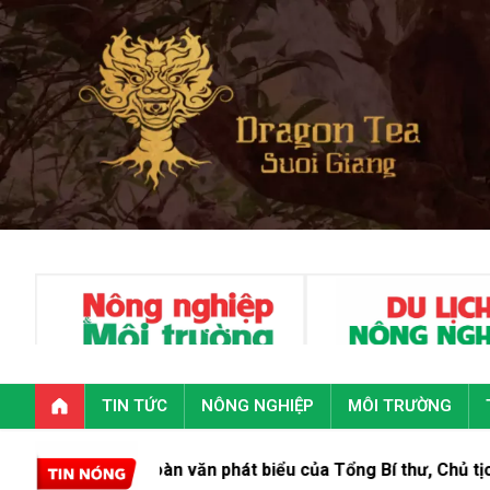
TIN TỨC
NÔNG NGHIỆP
MÔI TRƯỜNG
Toàn văn phát biểu của Tổng Bí thư, Chủ tịch nước Tô L