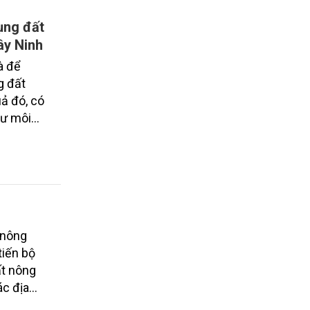
ụng đất
ây Ninh
à để
g đất
ả đó, có
hư môi
 đưa ra
NN cấp
 trọng
 nông
tiến bộ
ất nông
ác địa
 sáng