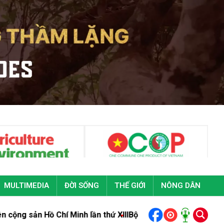
MULTIMEDIA
ĐỜI SỐNG
THẾ GIỚI
NÔNG DÂN
ồ Chí Minh lần thứ XIII
Bộ trưởng Trịnh Việt Hùng gửi Thư 