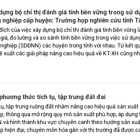
dựng bộ chỉ thị đánh giá tính bền vững trong sử d
 nghiệp cấp huyện: Trường hợp nghiên cứu tỉnh T
ích của việc xây dựng bộ chỉ thị đánh giá tính bền vững l
giá, đo lường và so sánh tính bền vững trong việc sử dụn
nghiệp (SDĐNN) các huyện trong tỉnh với nhau. Từ kết qu
ề xuất các giải pháp nâng cao hiệu quả về KT-XH cũng n
g và định hướng SDĐNN ở hiện tại và cả tương lai. Bài báo
ỉ thị phục vụ cho việc đánh giá tính bền vững trong SDĐ
, áp dụng phương pháp đa tiêu chí đánh giá mức độ quan
ng lọc từng chỉ thị đáp ứng với mục tiêu nghiên cứu.
phương thức tích tụ, tập trung đất đai
tụ, tập trung ruộng đất nhằm nâng cao hiệu quả sản xuất
p, thông qua mở rộng quy mô sản xuất phù hợp, áp dụng 
 và hình thành khu vực chuyên canh theo hướng sản xu
p hiện đại, chuyên môn hóa gắn với thị trường đã được c
g thực hiện với nhiều hình thức và cách làm phong phú,