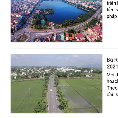
triển
tiền 
pháp 
Bà R
2021
Mới đ
hoạch
Theo 
cầu s
quy đ