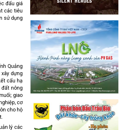
ệc đấu giá
t các tiêu
ền sử dụng
tỉnh Quảng
ư xây dựng
kết cấu hạ
ỹ đất nông
muối; giao
 nghiệp, cơ
hôn cho hộ
t.
uản lý các