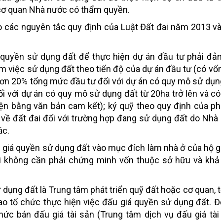
 cơ quan Nhà nước có thẩm quyền.
o các nguyên tắc quy định của Luật Đất đai năm 2013 v
á quyền sử dụng đất để thực hiện dự án đầu tư phải đ
ảm việc sử dụng đất theo tiến độ của dự án đầu tư (có vố
ơn 20% tổng mức đầu tư đối với dự án có quy mô sử dụn
 với dự án có quy mô sử dụng đất từ 20ha trở lên và c
ện bằng văn bản cam kết); ký quỹ theo quy định của ph
 về đất đai đối với trường hợp đang sử dụng đất do Nhà
ác.
u giá quyền sử dụng đất vào mục đích làm nhà ở của hộ gi
ì không cần phải chứng minh vốn thuộc sở hữu và khả
 dụng đất là Trung tâm phát triển quỹ đất hoặc cơ quan, 
 tổ chức thực hiện việc đấu giá quyền sử dụng đất. Đ
hức bán đấu giá tài sản (Trung tâm dịch vụ đấu giá tà