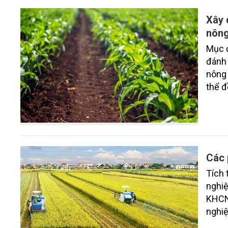
Xây 
nông
Mục đ
đánh 
nông 
thể đ
trườn
bộ ch
huyện
để sà
Các 
Tích 
nghiệ
KHCN
nghiệ
phươn