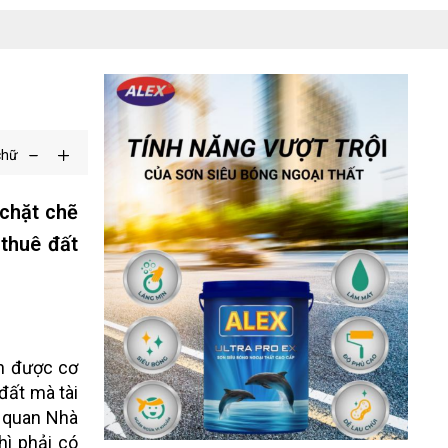
chữ
chặt chẽ
 thuê đất
ện được cơ
đất mà tài
ơ quan Nhà
hì phải có