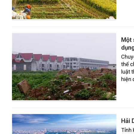
tạo, 
Một 
dụng
Chuyể
thế c
luật 
hiện 
mà ph
điều 
đầu t
Hải 
Tỉnh 