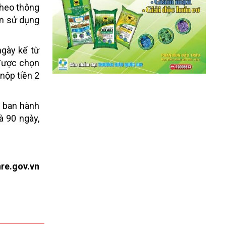
theo thông
ền sử dụng
ngày kể từ
 được chọn
 nộp tiền 2
y ban hành
à 90 ngày,
re.gov.vn