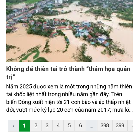
Không để thiên tai trở thành “thảm họa quản
trị”
Năm 2025 được xem là một trong những năm thiên
tai khốc liệt nhất trong nhiều năm gần đây. Trên
biển Đông xuất hiện tới 21 cơn bão và áp thấp nhiệt
đới, vượt mức kỷ lục 20 cơn của năm 2017; mưa lớn
cực đoan, diện rộng liên tiếp xảy ra tại nhiều khu
vực, gây lũ lụt nghiêm trọng, xuất hiện lũ vượt mức
‹
1
...
2
3
4
5
6
398
399
›
lịch sử trên 18 tuyến sông ở Bắc Bộ và Trung Bộ. Hệ