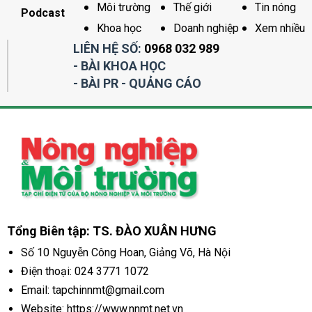
Môi trường
Thế giới
Tin nóng
Podcast
Khoa học
Doanh nghiệp
Xem nhiều
LIÊN HỆ SỐ:
0968 032 989
- BÀI KHOA HỌC
- BÀI PR - QUẢNG CÁO
Tổng Biên tập: TS. ĐÀO XUÂN HƯNG
Số 10 Nguyễn Công Hoan, Giảng Võ, Hà Nội
Điện thoại:
024 3771 1072
Email: tapchinnmt@gmail.com
Website: https://www.nnmt.net.vn