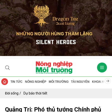
TIN TỨC
NÔNG NGHIỆP
MÔI TRƯỜNG
TÀI NGUYÊN
KHOA HỌC
Đời sống
Dự báo thời tiết
Quảng Trị: Phó thủ tướng Chính phủ