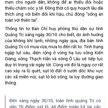
men cho người dân, không để ai thiếu đói hoặc
thiếu chăm sóc y tế. Đồng thời có quy hoạch lâu dài
thích ứng với biến đổi khí hậu, chủ động “sống an
toàn với thiên tai”.
Thông tin từ Ban Chỉ huy phòng thủ dân sự tỉnh
Quảng Trị sáng ngày 30/10 cho biết, do ảnh hưởng
của không khí lạnh, những ngày qua, địa bàn tỉnh
Quảng Trị có mưa vừa, mưa to đến rất to. Tình trạng
ngập lụt sâu, diện rộng ở vùng hạ lưu sông Kiến
Giang, sông Thạch Hãn và sông Ô Lâu sẽ tiếp tục
duy trì trong vài ngày tới. Cùng với đó là nguy cơ rất
cao xảy ra lũ quét, sạt lở đất ở sườn dốc khu vực
các xã miền núi; sạt lở bờ sông, ta luy đường giao
thông.
Đến sáng ngày 30/10, toàn tỉnh quảng Trị có
gần 20 điểm sạt lở, 44 điểm ngập lụt tại các