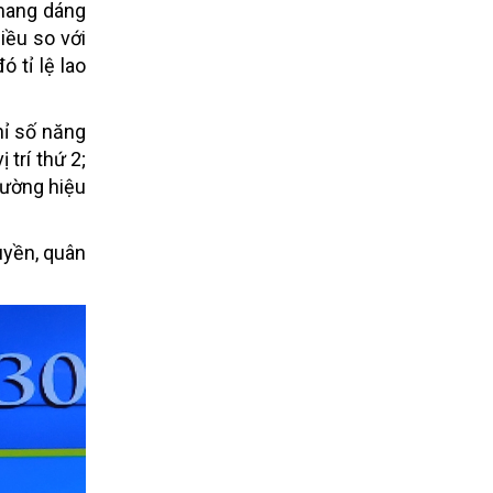
 mang dáng
iều so với
 tỉ lệ lao
hỉ số năng
 trí thứ 2;
lường hiệu
uyền, quân