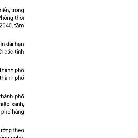
iển, trong
Phòng thời
2040, tầm
ìn dài hạn
ới các tỉnh
 thành phố
 thành phố
 thành phố
hiệp xanh,
h phố hàng
rưởng theo
công nghệ,