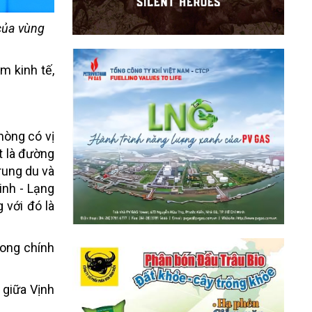
của vùng
m kinh tế,
hòng có vị
t là đường
rung du và
inh - Lạng
 với đó là
Long chính
 giữa Vịnh