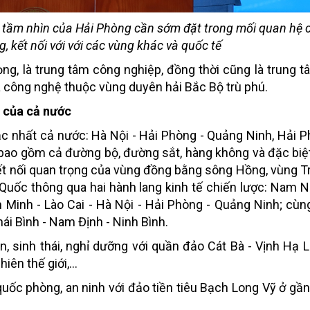
 tầm nhìn của Hải Phòng cần sớm đặt trong mối quan hệ 
 kết nối với với các vùng khác và quốc tế
ng, là trung tâm công nghiệp, đồng thời cũng là trung tâ
và công nghệ thuộc vùng duyên hải Bắc Bộ trù phú.
 của cả nước
ậc nhất cả nước: Hà Nội - Hải Phòng - Quảng Ninh, Hải P
ng bao gồm cả đường bộ, đường sắt, hàng không và đặc biệ
kết nối quan trọng của vùng đồng bằng sông Hồng, vùng T
Quốc thông qua hai hành lang kinh tế chiến lược: Nam N
 Minh - Lào Cai - Hà Nội - Hải Phòng - Quảng Ninh; cùng
ái Bình - Nam Định - Ninh Bình.
ển, sinh thái, nghỉ dưỡng với quần đảo Cát Bà - Vịnh Hạ 
ên thế giới,...
 quốc phòng, an ninh với đảo tiền tiêu Bạch Long Vỹ ở gần