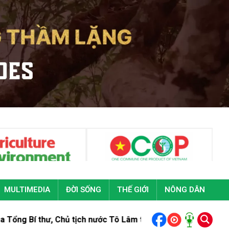
MULTIMEDIA
ĐỜI SỐNG
THẾ GIỚI
NÔNG DÂN
 tịch nước Tô Lâm tại Đại hội đại biểu toàn quốc Đoàn Thanh 