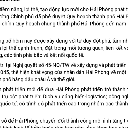
iềm năng, lợi thế, tạo động lực mới cho Hải Phòng phát tr
tướng Chính phủ đã phê duyệt Quy hoạch thành phố Hải 
u chỉnh Quy hoạch chung thành phố Hải Phòng đến năm 
 bố hôm nay được xây dựng với tư duy đột phá, tầm nh
à lợi thế cạnh tranh, đặt trong mối tương quan, liên kết v
các tỉnh phía bắc và kết nối quốc tế.
trị tại Nghị quyết số 45-NQ/TW về xây dựng và phát triển
45, thể hiện khát vọng của nhân dân Hải Phòng về một
h phố hàng đầu châu Á và thế giới.
 phát triển mới để đưa Hải Phòng phát triển trở thành
 trụ cột phát triển: Dịch vụ cảng biển-logistics; công ng
 quốc tế; có trình độ phát triển cao trong nhóm các thàn
ơ sở để Hải Phòng chuyển đổi thành công mô hình tăng t
 hình kinh tế tuần hoàn dựa trên nền tảng khoa học và 