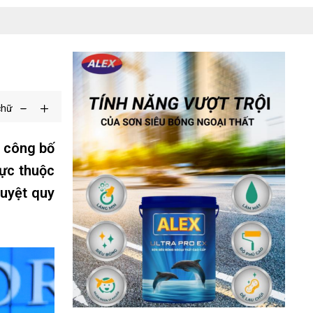
chữ
ị công bố
rực thuộc
uyệt quy