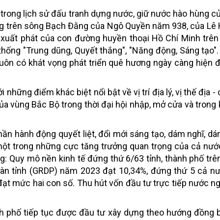
 trong lịch sử đấu tranh dựng nước, giữ nước hào hùng c
ắng trên sông Bạch Đằng của Ngô Quyền năm 938, của L
 xuất phát của con đường huyền thoại Hồ Chí Minh trên
 thống "Trung dũng, Quyết thắng", "Năng động, Sáng tạo"
luôn có khát vọng phát triển quê hương ngày càng hiện đạ
i những điểm khác biệt nổi bật về vị trí địa lý, vị thế địa -
 của vùng Bắc Bộ trong thời đại hội nhập, mở cửa và trong
thần hành động quyết liệt, đổi mới sáng tạo, dám nghĩ, dá
một trong những cực tăng trưởng quan trọng của cả nướ
g: Quy mô nền kinh tế đứng thứ 6/63 tỉnh, thành phố trê
àn tỉnh (GRDP) năm 2023 đạt 10,34%, đứng thứ 5 cả nư
đạt mức hai con số. Thu hút vốn đầu tư trực tiếp nước ng
nh phố tiếp tục được đầu tư xây dựng theo hướng đồng bộ