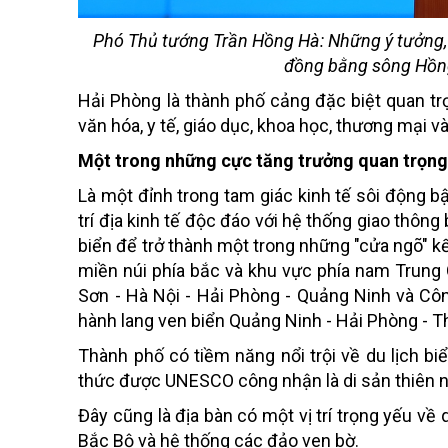
Phó Thủ tướng Trần Hồng Hà: Những ý tưởng,
đồng bằng sông Hồng,
Hải Phòng là thành phố cảng đặc biệt quan trọ
văn hóa, y tế, giáo dục, khoa học, thương mại 
Một trong những cực tăng trưởng quan trọng
Là một đỉnh trong tam giác kinh tế sôi động b
trí địa kinh tế độc đáo với hệ thống giao thô
biển để trở thành một trong những "cửa ngõ" 
miền núi phía bắc và khu vực phía nam Trung 
Sơn - Hà Nội - Hải Phòng - Quảng Ninh và Côn
hành lang ven biển Quảng Ninh - Hải Phòng - Th
Thành phố có tiềm năng nổi trội về du lịch bi
thức được UNESCO công nhận là di sản thiên nhi
Đây cũng là địa bàn có một vị trí trọng yếu về
Bắc Bộ và hệ thống các đảo ven bờ.