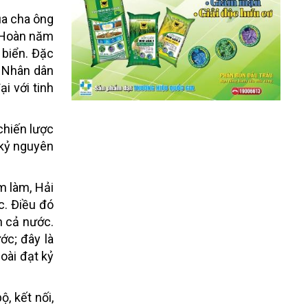
ủa cha ông
ê Hoàn năm
 biển. Đặc
. Nhân dân
i với tinh
 chiến lược
 kỷ nguyên
m làm, Hải
c. Điều đó
n cả nước.
ớc; đây là
oài đạt kỷ
, kết nối,