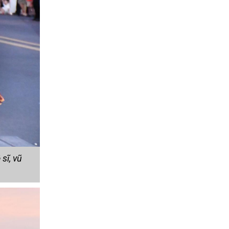
sĩ, vũ