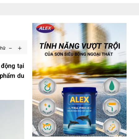
chữ
 động tại
 phẩm du