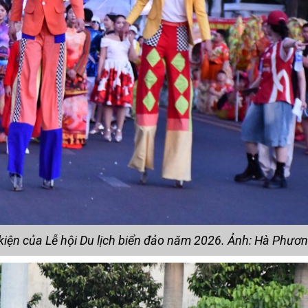
kiện của Lễ hội Du lịch biển đảo năm 2026. Ảnh: Hà Phươ