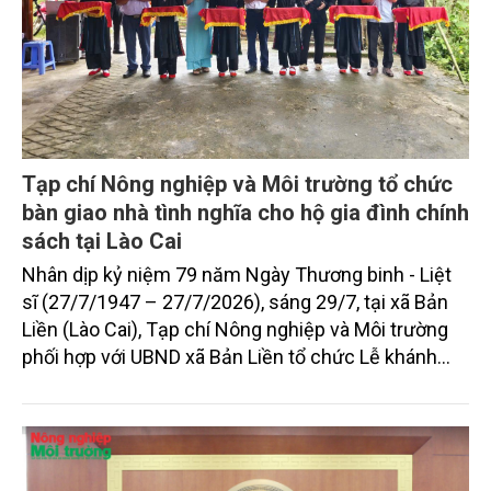
Tạp chí Nông nghiệp và Môi trường tổ chức
bàn giao nhà tình nghĩa cho hộ gia đình chính
sách tại Lào Cai
Nhân dịp kỷ niệm 79 năm Ngày Thương binh - Liệt
sĩ (27/7/1947 – 27/7/2026), sáng 29/7, tại xã Bản
Liền (Lào Cai), Tạp chí Nông nghiệp và Môi trường
phối hợp với UBND xã Bản Liền tổ chức Lễ khánh
thành và bàn giao nhà tình nghĩa cho hộ gia đình
chính sách ông Lâm A Ịnh, sinh năm 1975, dân tộc
Tày, là thân nhân người có công với cách mạng, trú
tại thôn Đội 2, xã Bản Liền, với sự đồng hành tài trợ