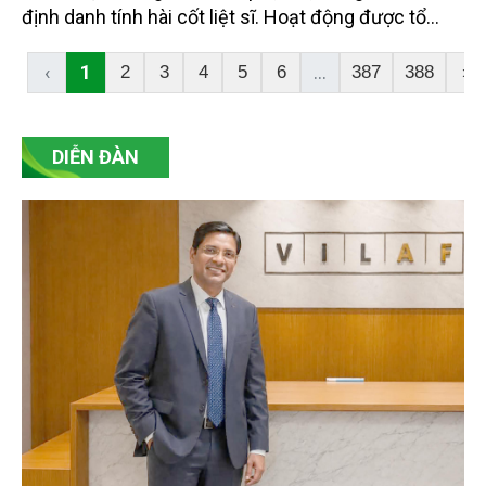
định danh tính hài cốt liệt sĩ. Hoạt động được tổ
chức đồng loạt trên toàn tỉnh, góp phần đẩy nhanh
quá trình tìm kiếm, quy tập, xác định danh tính liệt sĩ,
‹
1
...
2
3
4
5
6
387
388
›
đáp ứng nguyện vọng của thân nhân các gia đình và
thể hiện đạo lý "Uống nước nhớ nguồn" của dân tộc.
DIỄN ĐÀN