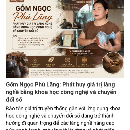
tỉnh Lai Châu tổ chức ngày 10/7/2026. Hội thảo thu
hút sự tham gia của hơn 100 đại biểu là lãnh đạo
các đơn vị thuộc Bộ Nông nghiệp và Môi trường,
chuyên gia, nhà khoa học, Sở Nông nghiệp và Môi
trường tỉnh Lai Châu và đại diện các cơ quan đơn vị
doanh nghiệp ở các tỉnh miền núi phía Bắc.
Gốm Ngọc Phù Lãng: Phát huy giá trị làng
nghề bằng khoa học công nghệ và chuyển
đổi số
Bảo tồn giá trị truyền thống gắn với ứng dụng khoa
học công nghệ và chuyển đổi số đang trở thành
hướng đi quan trọng để các làng nghề nâng cao