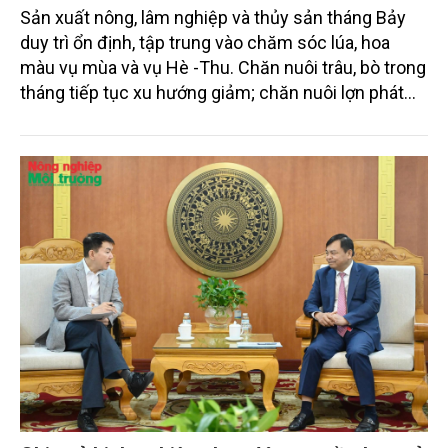
Sản xuất nông, lâm nghiệp và thủy sản tháng Bảy
duy trì ổn định, tập trung vào chăm sóc lúa, hoa
màu vụ mùa và vụ Hè -Thu. Chăn nuôi trâu, bò trong
tháng tiếp tục xu hướng giảm; chăn nuôi lợn phát
triển ổn định; chăn nuôi gia cầm duy trì đà tăng
trưởng khá. Diện tích rừng trồng mới và sản lượng
thủy sản đều tăng nhẹ.