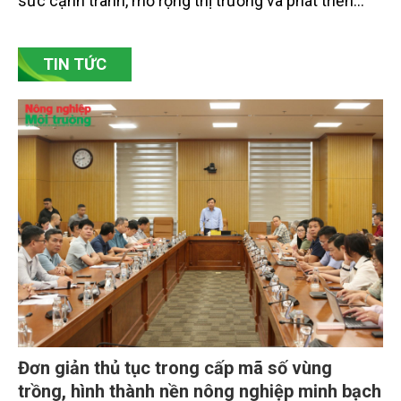
sức cạnh tranh, mở rộng thị trường và phát triển
bền vững. Tại làng gốm Phù Lãng, xã Phù Lãng, tỉnh
Bắc Ninh, nhiều nghệ nhân và cơ sở sản xuất đã
TIN TỨC
chủ động đổi mới tư duy, đầu tư công nghệ, xây
dựng thương hiệu trên nền tảng giá trị truyền thống.
Đơn giản thủ tục trong cấp mã số vùng
trồng, hình thành nền nông nghiệp minh bạch