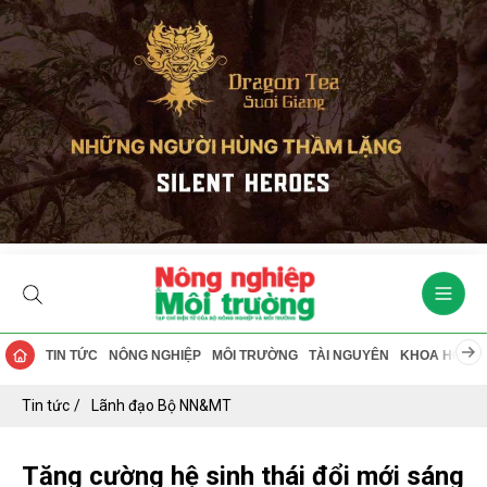
TIN TỨC
NÔNG NGHIỆP
MÔI TRƯỜNG
TÀI NGUYÊN
KHOA HỌC
Tin tức
Lãnh đạo Bộ NN&MT
Tăng cường hệ sinh thái đổi mới sáng