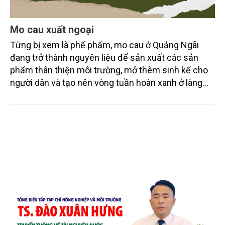
Mo cau xuất ngoại
Từng bị xem là phế phẩm, mo cau ở Quảng Ngãi
đang trở thành nguyên liệu để sản xuất các sản
phẩm thân thiện môi trường, mở thêm sinh kế cho
người dân và tạo nên vòng tuần hoàn xanh ở làng
quê. Trải qua chặng đường dài (từ 2020 đến nay),
chén, dĩa... từ mo cau đã được thị trường trong nước
và quốc tế đón nhận.