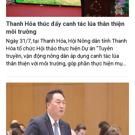
Thanh Hóa thúc đẩy canh tác lúa thân thiện
môi trường
Ngày 31/7, tại Thanh Hóa, Hội Nông dân tỉnh Thanh
Hóa tổ chức Hội thảo thực hiện Dự án "Tuyên
truyền, vận động nông dân áp dụng canh tác lúa
thân thiện với môi trường, góp phần thực hiện mục
tiêu phát thải ròng bằng 0 vào năm 2050". Chương
trình thu hút sự tham gia của đông đảo đại biểu đến
từ các cơ quan quản lý nhà nước, đơn vị nghiên cứu,
doanh nghiệp, hợp tác xã và nông dân đang trực
tiếp triển khai mô hình sản xuất lúa phát thải thấp.