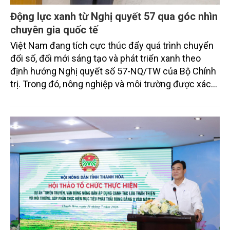
Động lực xanh từ Nghị quyết 57 qua góc nhìn
chuyên gia quốc tế
Việt Nam đang tích cực thúc đẩy quá trình chuyển
đổi số, đổi mới sáng tạo và phát triển xanh theo
định hướng Nghị quyết số 57-NQ/TW của Bộ Chính
trị. Trong đó, nông nghiệp và môi trường được xác
định là hai lĩnh vực trọng điểm chịu tác động sâu
sắc bởi các tiến bộ công nghệ và cam kết bền vững
toàn cầu, đặc biệt là mục tiêu đưa phát thải ròng
bằng 0 (Net-Zero) vào năm 2050.