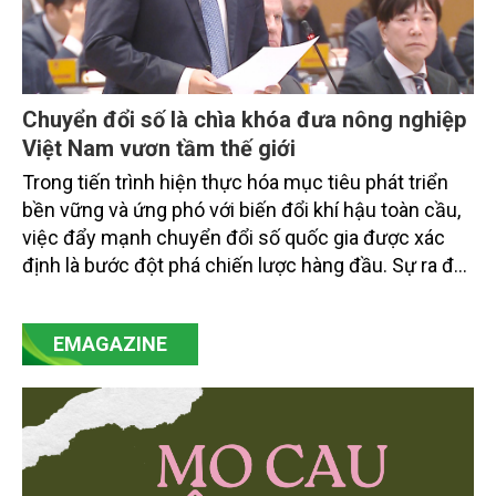
Chuyển đổi số là chìa khóa đưa nông nghiệp
Việt Nam vươn tầm thế giới
Trong tiến trình hiện thực hóa mục tiêu phát triển
bền vững và ứng phó với biến đổi khí hậu toàn cầu,
việc đẩy mạnh chuyển đổi số quốc gia được xác
định là bước đột phá chiến lược hàng đầu. Sự ra đời
của Nghị quyết số 57-NQ/TW đã trở thành động lực
mạnh mẽ, thúc đẩy quá trình cải cách toàn diện,
EMAGAZINE
minh bạch hóa chuỗi cung ứng và nâng cao hiệu
quả quản lý môi trường, đặc biệt trong hai lĩnh vực
then chốt là nông nghiệp và môi trường.