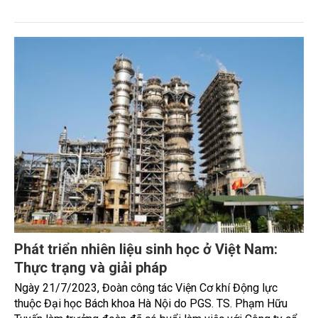
sinh học hình thành từ các hợp chất có nguồn gốc động,
thực vật (mỡ động vật, dầu dừa...), ngũ cốc (lúa mỳ, đậu
tương, sắn...), chất thải trong nông nghiệp (rơm rạ, phân...),
sản phẩm thải trong công nghiệp (mùn cưa, gỗ thải, bã
mía...).
Phát triển nhiên liệu sinh học ở Việt Nam:
Thực trạng và giải pháp
Ngày 21/7/2023, Đoàn công tác Viện Cơ khí Động lực
thuộc Đại học Bách khoa Hà Nội do PGS. TS. Phạm Hữu