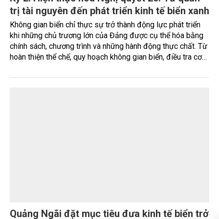
Kỳ 2: Hiện thực hóa Nghị quyết 20: Từ quản
trị tài nguyên đến phát triển kinh tế biển xanh
Không gian biển chỉ thực sự trở thành động lực phát triển
khi những chủ trương lớn của Đảng được cụ thể hóa bằng
chính sách, chương trình và những hành động thực chất. Từ
hoàn thiện thể chế, quy hoạch không gian biển, điều tra cơ
bản, chuyển đổi số, phát triển nuôi biển công nghệ cao đến
bảo tồn hệ sinh thái và xây dựng kinh tế biển xanh, ngành
Nông nghiệp và Môi trường đang từng bước hiện thực hóa
Nghị quyết số 20-NQ/TW, hướng tới cách tiếp cận mới: khai
thác hợp lý, bảo vệ tài nguyên và kiến tạo những giá trị phát
triển lâu dài từ biển.