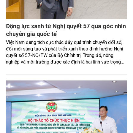
Động lực xanh từ Nghị quyết 57 qua góc nhìn
chuyên gia quốc tế
Việt Nam đang tích cực thúc đẩy quá trình chuyển đổi số,
đổi mới sáng tạo và phát triển xanh theo định hướng Nghị
quyết số 57-NQ/TW của Bộ Chính trị. Trong đó, nông
nghiệp và môi trường được xác định là hai lĩnh vực trọng
điểm chịu tác động sâu sắc bởi các tiến bộ công nghệ và
cam kết bền vững toàn cầu, đặc biệt là mục tiêu đưa phát
thải ròng bằng 0 (Net-Zero) vào năm 2050.