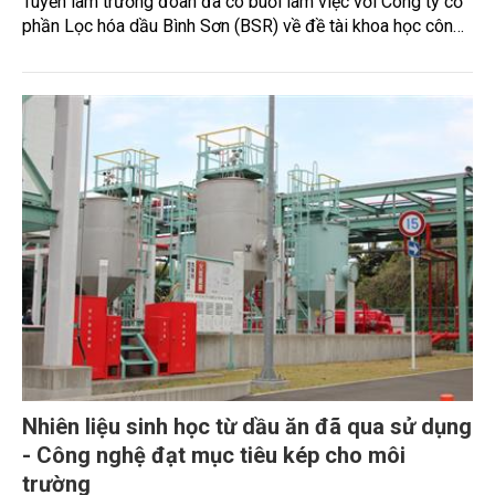
Tuyến làm trưởng đoàn đã có buổi làm việc với Công ty cổ
phần Lọc hóa dầu Bình Sơn (BSR) về đề tài khoa học công
nghệ của Bộ Công Thương với chủ đề: “Nghiên cứu đánh
giá tình hình thực hiện và đề xuất giải pháp thúc đẩy Đề án
phát triển Nhiên liệu sinh học ở Việt Nam”.
Nhiên liệu sinh học từ dầu ăn đã qua sử dụng
- Công nghệ đạt mục tiêu kép cho môi
trường