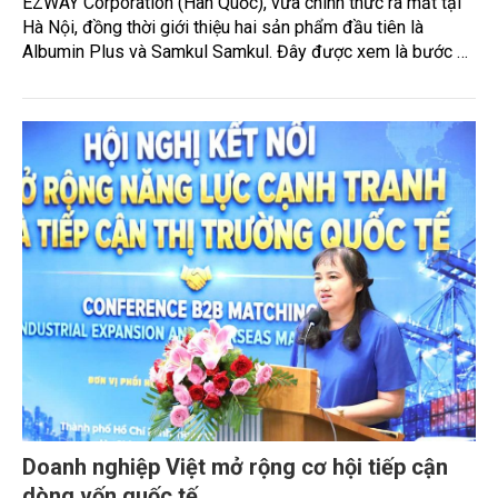
HAJOlés vào Việt Nam, mở màn hệ sinh thái
Korean Wellness bằng hai sản phẩm
HAJOlés, thương hiệu chăm sóc sức khỏe và sắc đẹp của
EZWAY Corporation (Hàn Quốc), vừa chính thức ra mắt tại
Hà Nội, đồng thời giới thiệu hai sản phẩm đầu tiên là
Albumin Plus và Samkul Samkul. Đây được xem là bước đi
đầu tiên trong kế hoạch phát triển hệ sinh thái Korean
Wellness tại Việt Nam, thay vì chỉ tập trung kinh doanh các
sản phẩm chăm sóc sức khỏe riêng lẻ.