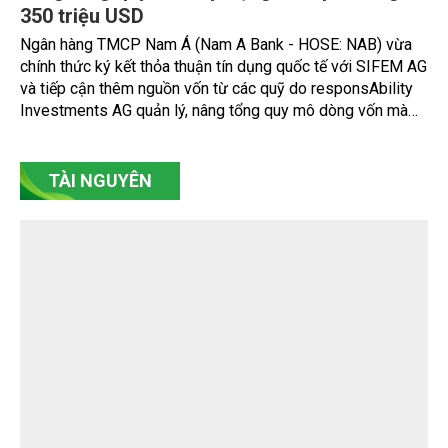
Nam A Bank đón dòng vốn xanh từ Thụy Sĩ,
nâng tổng quy mô huy động vốn quốc tế gần
350 triệu USD
Ngân hàng TMCP Nam Á (Nam A Bank - HOSE: NAB) vừa
chính thức ký kết thỏa thuận tín dụng quốc tế với SIFEM AG
và tiếp cận thêm nguồn vốn từ các quỹ do responsAbility
Investments AG quản lý, nâng tổng quy mô dòng vốn mà
ngân hàng này thu hút thành công từ đầu năm đến nay lên
gần 350 triệu USD.
TÀI NGUYÊN