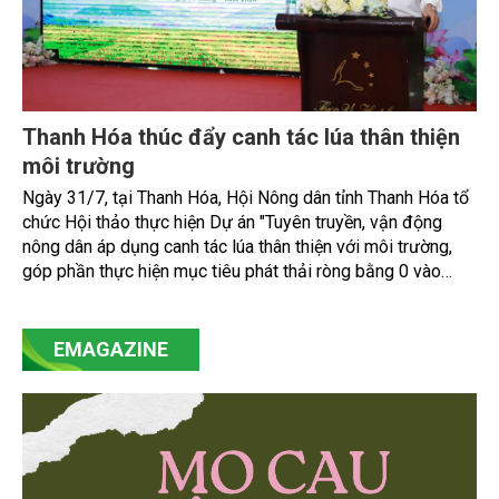
Thanh Hóa thúc đẩy canh tác lúa thân thiện
môi trường
Ngày 31/7, tại Thanh Hóa, Hội Nông dân tỉnh Thanh Hóa tổ
chức Hội thảo thực hiện Dự án "Tuyên truyền, vận động
nông dân áp dụng canh tác lúa thân thiện với môi trường,
góp phần thực hiện mục tiêu phát thải ròng bằng 0 vào
năm 2050". Chương trình thu hút sự tham gia của đông đảo
đại biểu đến từ các cơ quan quản lý nhà nước, đơn vị
nghiên cứu, doanh nghiệp, hợp tác xã và nông dân đang
EMAGAZINE
trực tiếp triển khai mô hình sản xuất lúa phát thải thấp.