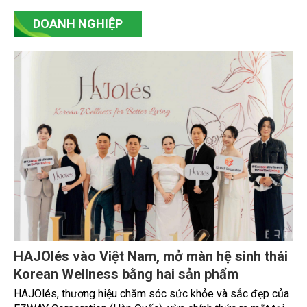
Ngày 3/8, Thứ trưởng Bộ Nông nghiệp và Môi trường
Nguyễn Hoàng Hiệp tiếp xã giao ông Shaun Seow - CEO Tổ
chức Liên minh Từ thiện châu Á (PAA).
DOANH NGHIỆP