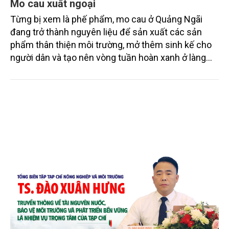
Mo cau xuất ngoại
Từng bị xem là phế phẩm, mo cau ở Quảng Ngãi
đang trở thành nguyên liệu để sản xuất các sản
phẩm thân thiện môi trường, mở thêm sinh kế cho
người dân và tạo nên vòng tuần hoàn xanh ở làng
quê. Trải qua chặng đường dài (từ 2020 đến nay),
chén, dĩa... từ mo cau đã được thị trường trong nước
và quốc tế đón nhận.