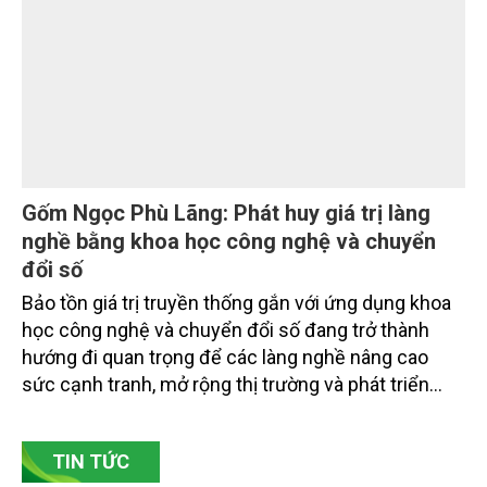
các đơn vị thuộc Bộ Nông nghiệp và Môi trường,
chuyên gia, nhà khoa học, Sở Nông nghiệp và Môi
trường tỉnh Lai Châu và đại diện các cơ quan đơn vị
doanh nghiệp ở các tỉnh miền núi phía Bắc.
Gốm Ngọc Phù Lãng: Phát huy giá trị làng
nghề bằng khoa học công nghệ và chuyển
đổi số
Bảo tồn giá trị truyền thống gắn với ứng dụng khoa
học công nghệ và chuyển đổi số đang trở thành
hướng đi quan trọng để các làng nghề nâng cao
sức cạnh tranh, mở rộng thị trường và phát triển
bền vững. Tại làng gốm Phù Lãng, xã Phù Lãng, tỉnh
Bắc Ninh, nhiều nghệ nhân và cơ sở sản xuất đã