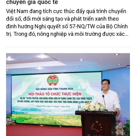
chuyên gia quốc tế
Việt Nam đang tích cực thúc đẩy quá trình chuyển
đổi số, đổi mới sáng tạo và phát triển xanh theo
định hướng Nghị quyết số 57-NQ/TW của Bộ Chính
trị. Trong đó, nông nghiệp và môi trường được xác
định là hai lĩnh vực trọng điểm chịu tác động sâu
sắc bởi các tiến bộ công nghệ và cam kết bền vững
toàn cầu, đặc biệt là mục tiêu đưa phát thải ròng
bằng 0 (Net-Zero) vào năm 2050.