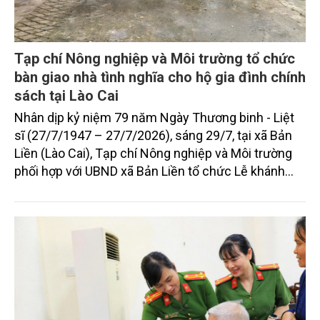
Tạp chí Nông nghiệp và Môi trường tổ chức
bàn giao nhà tình nghĩa cho hộ gia đình chính
sách tại Lào Cai
Nhân dịp kỷ niệm 79 năm Ngày Thương binh - Liệt
sĩ (27/7/1947 – 27/7/2026), sáng 29/7, tại xã Bản
Liền (Lào Cai), Tạp chí Nông nghiệp và Môi trường
phối hợp với UBND xã Bản Liền tổ chức Lễ khánh
thành và bàn giao nhà tình nghĩa cho hộ gia đình
chính sách ông Lâm A Ịnh, sinh năm 1975, dân tộc
Tày, là thân nhân người có công với cách mạng, trú
tại thôn Đội 2, xã Bản Liền, với sự đồng hành tài trợ
của Công ty Cổ phần Him Lam.