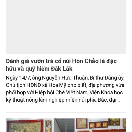
nghề. Qua những chia sẻ của Nghệ nhân Nhân dân
Nguyễn Bá Châu và Tiến sĩ Đào Xuân Hưng, hành
trình hồi sinh nghề đúc đồng Trà Đông được nhìn
nhận như một câu chuyện của văn hóa, khoa học và
truyền thông.
Đánh giá vườn trà cổ núi Hòn Chảo là đặc
hữu và quý hiếm Đắk Lắk
Ngày 14/7, ông Nguyễn Hữu Thuận, Bí thư Đảng ủy,
Chủ tịch HĐND xã Hòa Mỹ cho biết, địa phương vừa
phối hợp với Hiệp hội Chè Việt Nam, Viện Khoa học
kỹ thuật nông lâm nghiệp miền núi phía Bắc, đại
diện thương hiệu Việt Link Tea tổ chức khảo sát,
nghiên cứu, bảo tồn và phát huy giá trị vườn trà cổ
núi Hòn Chảo thôn Mỹ Thành, xã Hòa Mỹ.