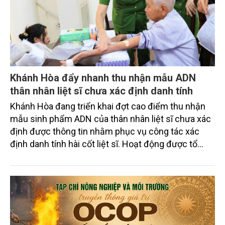
Khánh Hòa đẩy nhanh thu nhận mẫu ADN
thân nhân liệt sĩ chưa xác định danh tính
Khánh Hòa đang triển khai đợt cao điểm thu nhận
mẫu sinh phẩm ADN của thân nhân liệt sĩ chưa xác
định được thông tin nhằm phục vụ công tác xác
định danh tính hài cốt liệt sĩ. Hoạt động được tổ
chức đồng loạt trên toàn tỉnh, góp phần đẩy nhanh
quá trình tìm kiếm, quy tập, xác định danh tính liệt sĩ,
đáp ứng nguyện vọng của thân nhân các gia đình và
thể hiện đạo lý "Uống nước nhớ nguồn" của dân tộc.