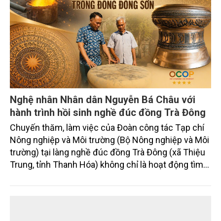
Nghệ nhân Nhân dân Nguyễn Bá Châu với
hành trình hồi sinh nghề đúc đồng Trà Đông
Chuyến thăm, làm việc của Đoàn công tác Tạp chí
Nông nghiệp và Môi trường (Bộ Nông nghiệp và Môi
trường) tại làng nghề đúc đồng Trà Đông (xã Thiệu
Trung, tỉnh Thanh Hóa) không chỉ là hoạt động tìm
hiểu một sản phẩm OCOP 4 sao, mà còn mở ra
nhiều góc nhìn về bảo tồn giá trị gốc của di sản văn
hóa Đông Sơn, phát huy nghề thủ công truyền thống
gắn với phát triển kinh tế nông thôn và du lịch làng