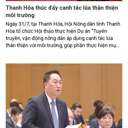
Thanh Hóa thúc đẩy canh tác lúa thân thiện
môi trường
Ngày 31/7, tại Thanh Hóa, Hội Nông dân tỉnh Thanh
Hóa tổ chức Hội thảo thực hiện Dự án "Tuyên
truyền, vận động nông dân áp dụng canh tác lúa
thân thiện với môi trường, góp phần thực hiện mục
tiêu phát thải ròng bằng 0 vào năm 2050". Chương
trình thu hút sự tham gia của đông đảo đại biểu đến
từ các cơ quan quản lý nhà nước, đơn vị nghiên cứu,
doanh nghiệp, hợp tác xã và nông dân đang trực
tiếp triển khai mô hình sản xuất lúa phát thải thấp.