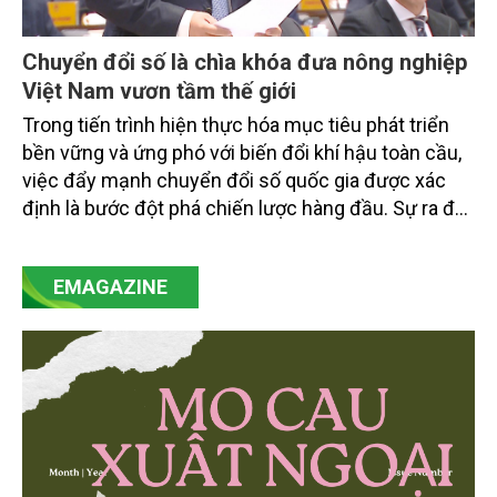
Chuyển đổi số là chìa khóa đưa nông nghiệp
Việt Nam vươn tầm thế giới
Trong tiến trình hiện thực hóa mục tiêu phát triển
bền vững và ứng phó với biến đổi khí hậu toàn cầu,
việc đẩy mạnh chuyển đổi số quốc gia được xác
định là bước đột phá chiến lược hàng đầu. Sự ra đời
của Nghị quyết số 57-NQ/TW đã trở thành động lực
mạnh mẽ, thúc đẩy quá trình cải cách toàn diện,
EMAGAZINE
minh bạch hóa chuỗi cung ứng và nâng cao hiệu
quả quản lý môi trường, đặc biệt trong hai lĩnh vực
then chốt là nông nghiệp và môi trường.