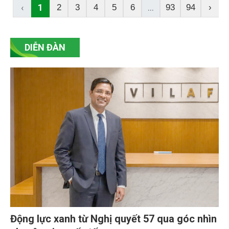
‹
1
...
2
3
4
5
6
93
94
›
DIỄN ĐÀN
Động lực xanh từ Nghị quyết 57 qua góc nhìn