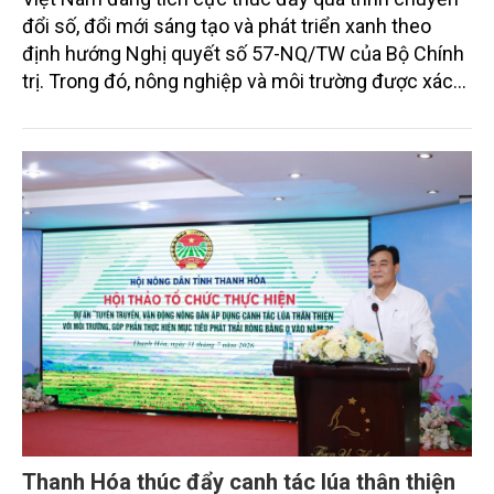
đổi số, đổi mới sáng tạo và phát triển xanh theo
định hướng Nghị quyết số 57-NQ/TW của Bộ Chính
trị. Trong đó, nông nghiệp và môi trường được xác
định là hai lĩnh vực trọng điểm chịu tác động sâu
sắc bởi các tiến bộ công nghệ và cam kết bền vững
toàn cầu, đặc biệt là mục tiêu đưa phát thải ròng
bằng 0 (Net-Zero) vào năm 2050.
Thanh Hóa thúc đẩy canh tác lúa thân thiện