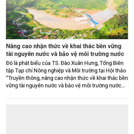
Nâng cao nhận thức về khai thác bền vững
tài nguyên nước và bảo vệ môi trường nước
Đó là phát biểu của TS. Đào Xuân Hưng, Tổng Biên
tập Tạp chí Nông nghiệp và Môi trường tại Hội thảo
“Truyền thông, nâng cao nhận thức về khai thác bền
vững tài nguyên nước và bảo vệ môi trường nước
xuyên biên giới” do Tạp chí Nông nghiệp và Môi
trường phối hợp với Sở Nông nghiệp và Môi trường
tỉnh Lai Châu tổ chức ngày 10/7/2026. Hội thảo thu
hút sự tham gia của hơn 100 đại biểu là lãnh đạo
các đơn vị thuộc Bộ Nông nghiệp và Môi trường,
chuyên gia, nhà khoa học, Sở Nông nghiệp và Môi