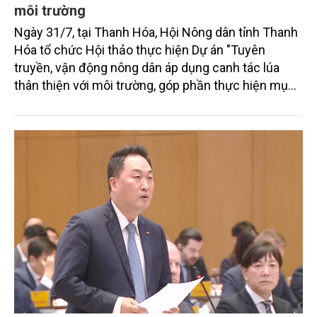
môi trường
Ngày 31/7, tại Thanh Hóa, Hội Nông dân tỉnh Thanh
Hóa tổ chức Hội thảo thực hiện Dự án "Tuyên
truyền, vận động nông dân áp dụng canh tác lúa
thân thiện với môi trường, góp phần thực hiện mục
tiêu phát thải ròng bằng 0 vào năm 2050". Chương
trình thu hút sự tham gia của đông đảo đại biểu đến
từ các cơ quan quản lý nhà nước, đơn vị nghiên cứu,
doanh nghiệp, hợp tác xã và nông dân đang trực
tiếp triển khai mô hình sản xuất lúa phát thải thấp.