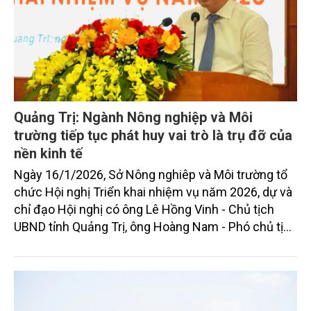
Quảng Trị: Ngành Nông nghiệp và Môi
trường tiếp tục phát huy vai trò là trụ đỡ của
nền kinh tế
Ngày 16/1/2026, Sở Nông nghiêp và Môi trường tổ
chức Hội nghị Triển khai nhiệm vụ năm 2026, dự và
chỉ đạo Hội nghị có ông Lê Hồng Vinh - Chủ tịch
UBND tỉnh Quảng Trị, ông Hoàng Nam - Phó chủ tịch
UBND tỉnh, ông Lê Văn Bảo – Phó chủ tịch UBND
tỉnh; cùng đại diện lãnh đạo các sở, ban, ngành,
UBND các xã, phường, các tập đoàn, công ty hoạt
động trên lĩnh vực nông nghiệp và môi trường.