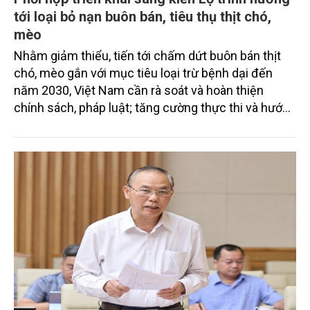
tới loại bỏ nạn buôn bán, tiêu thụ thịt chó,
mèo
Nhằm giảm thiểu, tiến tới chấm dứt buôn bán thịt
chó, mèo gắn với mục tiêu loại trừ bệnh dại đến
năm 2030, Việt Nam cần rà soát và hoàn thiện
chính sách, pháp luật; tăng cường thực thi và hướng
dẫn áp dụng thống nhất; quản lý quần thể chó mèo
và tiêm phòng bệnh dại; đẩy mạnh truyền thông,
nâng cao nhận thức cộng đồng; đồng thời nghiên
cứu, triển khai các giải pháp hỗ trợ chuyển đổi sinh
kế phù hợp với điều kiện thực tiễn.