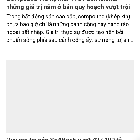
những giá trị nằm ở bản quy hoạch vượt trội
Trong bất động sản cao cấp, compound (khép kín)
chưa bao giờ chỉ là những cánh cổng hay hàng rào
ngoại bất nhập. Giá trị thực sự được tạo nên bởi
chuẩn sống phía sau cánh cổng ấy: sự riêng tư, an
ninh, cộng đồng cư dân tinh hoa và hệ tiện ích, dịch
vụ được thiết kế dành riêng cho họ.