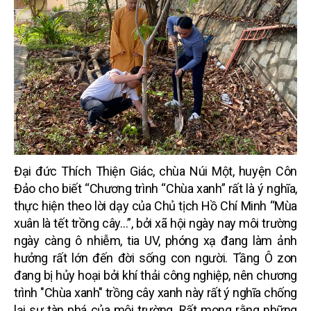
Đại đức Thích Thiện Giác, chùa Núi Một, huyện Côn
Đảo cho biết “Chương trình “Chùa xanh” rất là ý nghĩa,
thực hiện theo lời dạy của Chủ tịch Hồ Chí Minh “Mùa
xuân là tết trồng cây…”, bởi xã hội ngày nay môi trường
ngày càng ô nhiễm, tia UV, phóng xạ đang làm ảnh
hưởng rất lớn đến đời sống con người. Tầng Ô zon
đang bị hủy hoại bởi khí thải công nghiệp, nên chương
trình "Chùa xanh" trồng cây xanh này rất ý nghĩa chống
lại sự tàn phá của môi trường. Rất mong rằng những