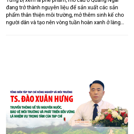
đang trở thành nguyên liệu để sản xuất các sản
phẩm thân thiện môi trường, mở thêm sinh kế cho
người dân và tạo nên vòng tuần hoàn xanh ở làng
quê. Trải qua chặng đường dài (từ 2020 đến nay),
chén, dĩa... từ mo cau đã được thị trường trong nước
và quốc tế đón nhận.