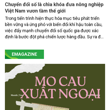
Chuyển đổi số là chìa khóa đưa nông nghiệp
Việt Nam vươn tầm thế giới
Trong tiến trình hiện thực hóa mục tiêu phát triển
bền vững và ứng phó với biến đổi khí hậu toàn cầu,
việc đẩy mạnh chuyển đổi số quốc gia được xác
định là bước đột phá chiến lược hàng đầu. Sự ra đời
của Nghị quyết số 57-NQ/TW đã trở thành động lực
mạnh mẽ, thúc đẩy quá trình cải cách toàn diện,
EMAGAZINE
minh bạch hóa chuỗi cung ứng và nâng cao hiệu
quả quản lý môi trường, đặc biệt trong hai lĩnh vực
then chốt là nông nghiệp và môi trường.