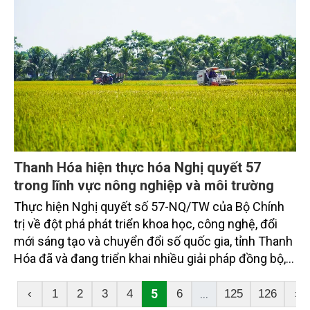
Thanh Hóa hiện thực hóa Nghị quyết 57
trong lĩnh vực nông nghiệp và môi trường
Thực hiện Nghị quyết số 57-NQ/TW của Bộ Chính
trị về đột phá phát triển khoa học, công nghệ, đổi
mới sáng tạo và chuyển đổi số quốc gia, tỉnh Thanh
Hóa đã và đang triển khai nhiều giải pháp đồng bộ,
sáng tạo. Trong đó, nông nghiệp và môi trường là
những lĩnh vực ghi nhận rõ nét sự chuyển mình từ
5
...
‹
1
2
3
4
6
125
126
›