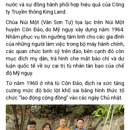
nước và sự đồng hành phối hợp hiệu quả của Công
ty Truyền thông King Land.
Chùa Núi Một (Vân Sơn Tự) tọa lạc trên Núi Một
huyện Côn Đảo, do Mỹ ngụy xây dựng năm 1964.
Nhằm phục vụ tín ngưỡng tâm linh cho các gia đình
của những người làm việc trong bộ máy hành chính,
các quan chức binh sỹ trên đảo, bên cạnh đó còn
mục đích mỵ dân, trá hình che mắt báo chí và dư
luận quốc tế về sự cai trị tù nhân tàn bạo của chế
độ Mỹ ngụy.
Từ năm 1960 ở nhà tù Côn Đảo, địch ra sức tăng
cường mức độ bóc lột khổ sai bằng hình thức tổ
chức “lao động cộng đồng” vào các ngày Chủ nhật.