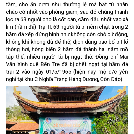
tắm, cho ăn cơm như thường lệ mà bắt tù nhân
chào cờ nhốt vào phòng giam, sau đó chúng thanh
lọc ra 63 người cho là cốt cán, cầm đầu nhốt vào xà
lim (hầm đá) Trại II, 63 người tù bị nêm chật trong 2
hầm đá xếp đứng hình như không còn chỗ cử động,
không khí không đủ để thở, địch dùng bao bố bịt lổ
thông hơi, hòng biến 2 hầm đá thành hai nấm mồ
tập thể, nhiều người tù bị ngạt thở. Đồng chí Mai
Văn Xinh quê Bến Tre đã bị chết ngạt tại hầm đá
trại 2 vào ngày 01/5/1965 (hiện nay mộ đ/c yên
nghỉ tại khu C Nghĩa Trang Hàng Dương, Côn Đảo).