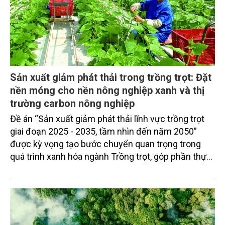
Sản xuất giảm phát thải trong trồng trọt: Đặt
nền móng cho nền nông nghiệp xanh và thị
trường carbon nông nghiệp
Đề án “Sản xuất giảm phát thải lĩnh vực trồng trọt
giai đoạn 2025 - 2035, tầm nhìn đến năm 2050”
được kỳ vọng tạo bước chuyển quan trọng trong
quá trình xanh hóa ngành Trồng trọt, góp phần thực
hiện cam kết phát thải ròng bằng “0” của Việt Nam,
đồng thời mở ra cơ hội hình thành thị trường sản
phẩm phát thải thấp và tín chỉ carbon trong nông
nghiệp.