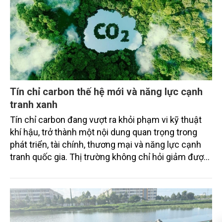
Tín chỉ carbon thế hệ mới và năng lực cạnh
tranh xanh
Tín chỉ carbon đang vượt ra khỏi phạm vi kỹ thuật
khí hậu, trở thành một nội dung quan trọng trong
phát triển, tài chính, thương mại và năng lực cạnh
tranh quốc gia. Thị trường không chỉ hỏi giảm được
bao nhiêu tấn CO2 tương đương, mà còn hỏi giảm
bằng cách nào, ai xác nhận, có bền vững không, có
công bằng không, có bị ghi nhận trùng lặp không và
có thực sự đóng góp cho chuyển đổi xanh hay
không. Đó là điểm cốt lõi của tín chỉ carbon thế hệ