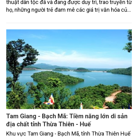
thuật dân tộc đã và đang được duy trì, trao truyền từ
họ, những người trẻ đam mê các giá trị văn hóa của
ông cha. Cùng chung một tình yêu, họ đã có những
cách tiếp cận riêng, sáng tạo để lan tỏa tình yêu đó
đến mọi người, nhất là các bạn cùng trang lứa.
Tam Giang - Bạch Mã: Tiềm năng lớn di sản
địa chất tỉnh Thừa Thiên - Huế
Khu vực Tam Giang - Bạch Mã, tỉnh Thừa Thiên Huế