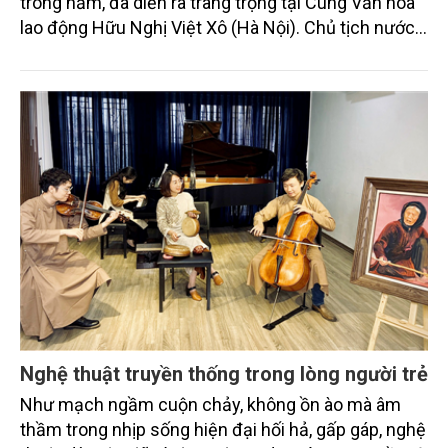
trong năm, đã diễn ra trang trọng tại Cung Văn hóa
lao động Hữu Nghị Việt Xô (Hà Nội). Chủ tịch nước
Nguyễn Xuân Phúc, cùng nhiều đồng chí lãnh đạo
Đảng, Nhà nước đã tới dự.
Nghệ thuật truyền thống trong lòng người trẻ
Như mạch ngầm cuộn chảy, không ồn ào mà âm
thầm trong nhịp sống hiện đại hối hả, gấp gáp, nghệ