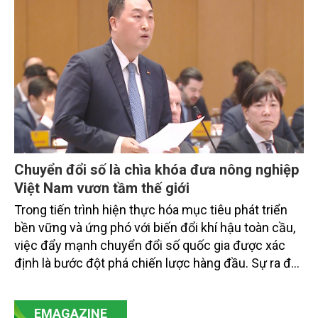
tiếp triển khai mô hình sản xuất lúa phát thải thấp.
Chuyển đổi số là chìa khóa đưa nông nghiệp
Việt Nam vươn tầm thế giới
Trong tiến trình hiện thực hóa mục tiêu phát triển
bền vững và ứng phó với biến đổi khí hậu toàn cầu,
việc đẩy mạnh chuyển đổi số quốc gia được xác
định là bước đột phá chiến lược hàng đầu. Sự ra đời
của Nghị quyết số 57-NQ/TW đã trở thành động lực
mạnh mẽ, thúc đẩy quá trình cải cách toàn diện,
EMAGAZINE
minh bạch hóa chuỗi cung ứng và nâng cao hiệu