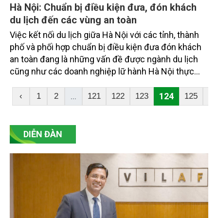
Hà Nội: Chuẩn bị điều kiện đưa, đón khách
du lịch đến các vùng an toàn
Việc kết nối du lịch giữa Hà Nội với các tỉnh, thành
phố và phối hợp chuẩn bị điều kiện đưa đón khách
an toàn đang là những vấn đề được ngành du lịch
cũng như các doanh nghiệp lữ hành Hà Nội thực
hiện trong thời gian này.
...
124
‹
1
2
121
122
123
125
12
DIỄN ĐÀN