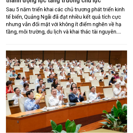
thành động lực tăng trưởng chủ lực
Sau 5 năm triển khai các chủ trương phát triển kinh
tế biển, Quảng Ngãi đã đạt nhiều kết quả tích cực
nhưng vẫn đối mặt với không ít điểm nghẽn về hạ
tầng, môi trường, du lịch và khai thác tài nguyên.
Nghị quyết mới của Ban Chấp hành Đảng bộ tỉnh
đặt mục tiêu đưa kinh tế biển phát triển nhanh, bền
vững, trở thành động lực quan trọng thúc đẩy tăng
trưởng của tỉnh đến năm 2030, tầm nhìn đến năm
2045.