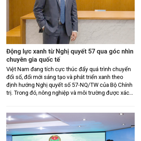
Động lực xanh từ Nghị quyết 57 qua góc nhìn
chuyên gia quốc tế
Việt Nam đang tích cực thúc đẩy quá trình chuyển
đổi số, đổi mới sáng tạo và phát triển xanh theo
định hướng Nghị quyết số 57-NQ/TW của Bộ Chính
trị. Trong đó, nông nghiệp và môi trường được xác
định là hai lĩnh vực trọng điểm chịu tác động sâu
sắc bởi các tiến bộ công nghệ và cam kết bền vững
toàn cầu, đặc biệt là mục tiêu đưa phát thải ròng
bằng 0 (Net-Zero) vào năm 2050.