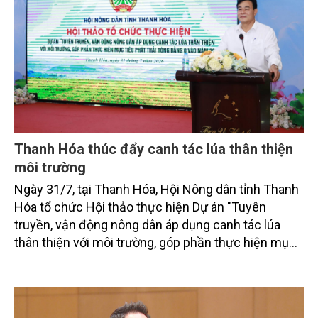
Thanh Hóa thúc đẩy canh tác lúa thân thiện
môi trường
Ngày 31/7, tại Thanh Hóa, Hội Nông dân tỉnh Thanh
Hóa tổ chức Hội thảo thực hiện Dự án "Tuyên
truyền, vận động nông dân áp dụng canh tác lúa
thân thiện với môi trường, góp phần thực hiện mục
tiêu phát thải ròng bằng 0 vào năm 2050". Chương
trình thu hút sự tham gia của đông đảo đại biểu đến
từ các cơ quan quản lý nhà nước, đơn vị nghiên cứu,
doanh nghiệp, hợp tác xã và nông dân đang trực