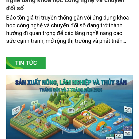
đổi số
Bảo tồn giá trị truyền thống gắn với ứng dụng khoa
học công nghệ và chuyển đổi số đang trở thành
hướng đi quan trọng để các làng nghề nâng cao
sức cạnh tranh, mở rộng thị trường và phát triển
bền vững. Tại làng gốm Phù Lãng, xã Phù Lãng, tỉnh
Bắc Ninh, nhiều nghệ nhân và cơ sở sản xuất đã
TIN TỨC
chủ động đổi mới tư duy, đầu tư công nghệ, xây
dựng thương hiệu trên nền tảng giá trị truyền thống.