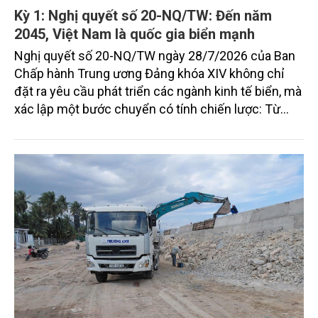
Kỳ 1: Nghị quyết số 20-NQ/TW: Đến năm
2045, Việt Nam là quốc gia biển mạnh
Nghị quyết số 20-NQ/TW ngày 28/7/2026 của Ban
Chấp hành Trung ương Đảng khóa XIV không chỉ
đặt ra yêu cầu phát triển các ngành kinh tế biển, mà
xác lập một bước chuyển có tính chiến lược: Từ
"khai thác biển" sang "quản trị biển hiện đại"; từ
"phát triển kinh tế ven biển" sang "xây dựng quốc
gia biển mạnh". Trong bước chuyển ấy, ngành Nông
nghiệp và Môi trường giữ vai trò đặc biệt quan trọng,
từ hoàn thiện thể chế, quy hoạch không gian biển,
quản lý tài nguyên đến bảo vệ môi trường, phục hồi
hệ sinh thái và kiến tạo sinh kế bền vững cho người
dân ven biển, hải đảo.