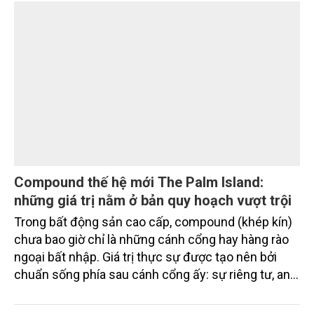
Compound thế hệ mới The Palm Island:
những giá trị nằm ở bản quy hoạch vượt trội
Trong bất động sản cao cấp, compound (khép kín)
chưa bao giờ chỉ là những cánh cổng hay hàng rào
ngoại bất nhập. Giá trị thực sự được tạo nên bởi
chuẩn sống phía sau cánh cổng ấy: sự riêng tư, an
ninh, cộng đồng cư dân tinh hoa và hệ tiện ích, dịch
vụ được thiết kế dành riêng cho họ.