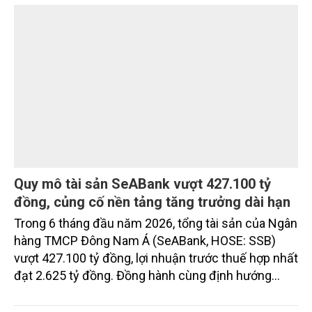
Quy mô tài sản SeABank vượt 427.100 tỷ
đồng, củng cố nền tảng tăng trưởng dài hạn
Trong 6 tháng đầu năm 2026, tổng tài sản của Ngân
hàng TMCP Đông Nam Á (SeABank, HOSE: SSB)
vượt 427.100 tỷ đồng, lợi nhuận trước thuế hợp nhất
đạt 2.625 tỷ đồng. Đồng hành cùng định hướng
giảm mặt bằng lãi suất để hỗ trợ nền kinh tế,
SeABank tiếp tục duy trì hoạt động hiệu quả, mở