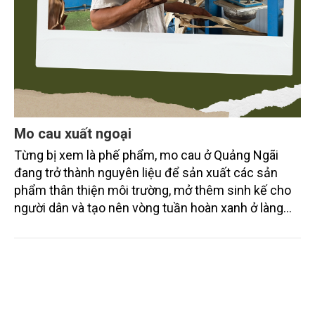
Mo cau xuất ngoại
Từng bị xem là phế phẩm, mo cau ở Quảng Ngãi
đang trở thành nguyên liệu để sản xuất các sản
phẩm thân thiện môi trường, mở thêm sinh kế cho
người dân và tạo nên vòng tuần hoàn xanh ở làng
quê. Trải qua chặng đường dài (từ 2020 đến nay),
chén, dĩa... từ mo cau đã được thị trường trong nước
và quốc tế đón nhận.