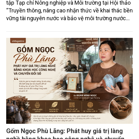
tập Tạp chí Nông nghiệp và Môi trường tại Hội thảo
“Truyền thông, nâng cao nhận thức về khai thác bền
vững tài nguyên nước và bảo vệ môi trường nước
xuyên biên giới” do Tạp chí Nông nghiệp và Môi
trường phối hợp với Sở Nông nghiệp và Môi trường
tỉnh Lai Châu tổ chức ngày 10/7/2026. Hội thảo thu
hút sự tham gia của hơn 100 đại biểu là lãnh đạo
các đơn vị thuộc Bộ Nông nghiệp và Môi trường,
chuyên gia, nhà khoa học, Sở Nông nghiệp và Môi
trường tỉnh Lai Châu và đại diện các cơ quan đơn vị
doanh nghiệp ở các tỉnh miền núi phía Bắc.
Gốm Ngọc Phù Lãng: Phát huy giá trị làng
nghề bằng khoa học công nghệ và chuyển