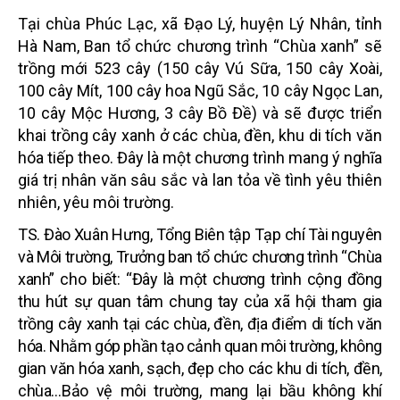
Tại
chùa Phúc Lạc, xã Đạo Lý, huyện Lý Nhân, tỉnh
Hà Nam
, Ban tổ chức chương trình “Chùa xanh” sẽ
trồng mới 523 cây (150 cây Vú Sữa, 150 cây Xoài,
100 cây Mít, 100 cây hoa Ngũ Sắc, 10 cây Ngọc Lan,
10 cây Mộc Hương, 3 cây Bồ Đề)
và sẽ được triển
khai trồng cây xanh ở các chùa,
đền, khu di tích văn
hóa
tiếp theo.
Đây là một chương trình mang ý nghĩa
giá trị nhân văn sâu sắc và lan tỏa về tình yêu thiên
nhiên, yêu môi trường.
TS. Đào Xuân Hưng, Tổng Biên tập Tạp chí Tài nguyên
và Môi trường, Trưởng ban tổ chức chương trình “Chùa
xanh” cho biết: “Đây là một chương trình cộng đồng
thu hút sự quan tâm chung tay của xã hội tham gia
trồng cây xanh tại các chùa, đền, địa điểm di tích văn
hóa. Nhằm góp phần tạo cảnh quan môi trường, không
gian văn hóa xanh, sạch, đẹp cho các khu di tích, đền,
chùa…Bảo vệ môi trường, mang lại bầu không khí