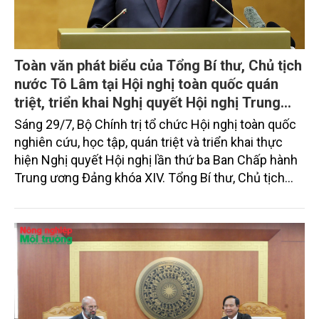
Toàn văn phát biểu của Tổng Bí thư, Chủ tịch
nước Tô Lâm tại Hội nghị toàn quốc quán
triệt, triển khai Nghị quyết Hội nghị Trung
ương 3, khóa XIV
Sáng 29/7, Bộ Chính trị tổ chức Hội nghị toàn quốc
nghiên cứu, học tập, quán triệt và triển khai thực
hiện Nghị quyết Hội nghị lần thứ ba Ban Chấp hành
Trung ương Đảng khóa XIV. Tổng Bí thư, Chủ tịch
nước Tô Lâm đã có bài phát biểu chỉ đạo quan
trọng. Tạp chí Nông nghiệp và Môi trường trân trọng
giới thiệu toàn văn bài phát biểu của đồng chí Tổng
Bí thư, Chủ tịch nước.