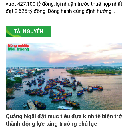
vượt 427.100 tỷ đồng, lợi nhuận trước thuế hợp nhất
đạt 2.625 tỷ đồng. Đồng hành cùng định hướng
giảm mặt bằng lãi suất để hỗ trợ nền kinh tế,
SeABank tiếp tục duy trì hoạt động hiệu quả, mở
TÀI NGUYÊN
rộng tín dụng, củng cố nguồn vốn và đảm bảo các
chỉ tiêu an toàn.
Quảng Ngãi đặt mục tiêu đưa kinh tế biển trở
thành động lực tăng trưởng chủ lực