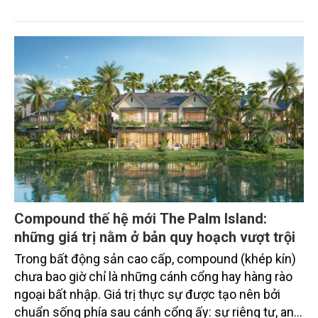
lý, nâng tổng quy mô dòng vốn mà ngân hàng này
thu hút thành công từ đầu năm đến nay lên gần 350
triệu USD.
Compound thế hệ mới The Palm Island:
những giá trị nằm ở bản quy hoạch vượt trội
Trong bất động sản cao cấp, compound (khép kín)
chưa bao giờ chỉ là những cánh cổng hay hàng rào
ngoại bất nhập. Giá trị thực sự được tạo nên bởi
chuẩn sống phía sau cánh cổng ấy: sự riêng tư, an