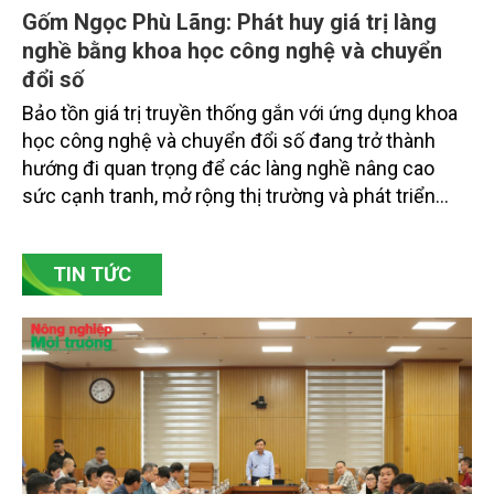
Gốm Ngọc Phù Lãng: Phát huy giá trị làng
nghề bằng khoa học công nghệ và chuyển
đổi số
Bảo tồn giá trị truyền thống gắn với ứng dụng khoa
học công nghệ và chuyển đổi số đang trở thành
hướng đi quan trọng để các làng nghề nâng cao
sức cạnh tranh, mở rộng thị trường và phát triển
bền vững. Tại làng gốm Phù Lãng, xã Phù Lãng, tỉnh
Bắc Ninh, nhiều nghệ nhân và cơ sở sản xuất đã
TIN TỨC
chủ động đổi mới tư duy, đầu tư công nghệ, xây
dựng thương hiệu trên nền tảng giá trị truyền thống.