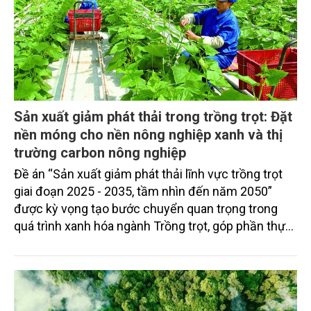
Sản xuất giảm phát thải trong trồng trọt: Đặt
nền móng cho nền nông nghiệp xanh và thị
trường carbon nông nghiệp
Đề án “Sản xuất giảm phát thải lĩnh vực trồng trọt
giai đoạn 2025 - 2035, tầm nhìn đến năm 2050”
được kỳ vọng tạo bước chuyển quan trọng trong
quá trình xanh hóa ngành Trồng trọt, góp phần thực
hiện cam kết phát thải ròng bằng “0” của Việt Nam,
đồng thời mở ra cơ hội hình thành thị trường sản
phẩm phát thải thấp và tín chỉ carbon trong nông
nghiệp.