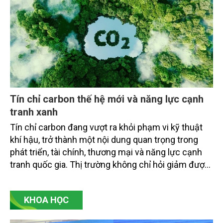
Tín chỉ carbon thế hệ mới và năng lực cạnh
tranh xanh
Tín chỉ carbon đang vượt ra khỏi phạm vi kỹ thuật
khí hậu, trở thành một nội dung quan trọng trong
phát triển, tài chính, thương mại và năng lực cạnh
tranh quốc gia. Thị trường không chỉ hỏi giảm được
bao nhiêu tấn CO2 tương đương, mà còn hỏi giảm
bằng cách nào, ai xác nhận, có bền vững không, có
KHOA HỌC
công bằng không, có bị ghi nhận trùng lặp không và
có thực sự đóng góp cho chuyển đổi xanh hay