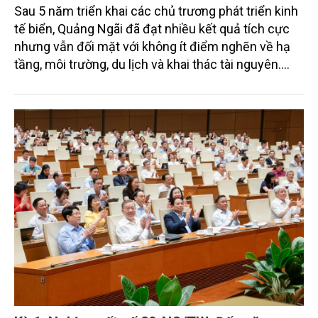
Sau 5 năm triển khai các chủ trương phát triển kinh
tế biển, Quảng Ngãi đã đạt nhiều kết quả tích cực
nhưng vẫn đối mặt với không ít điểm nghẽn về hạ
tầng, môi trường, du lịch và khai thác tài nguyên.
Nghị quyết mới của Ban Chấp hành Đảng bộ tỉnh
đặt mục tiêu đưa kinh tế biển phát triển nhanh, bền
vững, trở thành động lực quan trọng thúc đẩy tăng
trưởng của tỉnh đến năm 2030, tầm nhìn đến năm
2045.