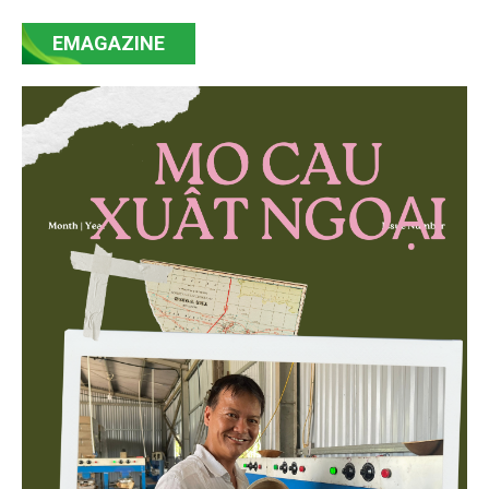
mạnh mẽ, thúc đẩy quá trình cải cách toàn diện,
EMAGAZINE
minh bạch hóa chuỗi cung ứng và nâng cao hiệu
quả quản lý môi trường, đặc biệt trong hai lĩnh vực
then chốt là nông nghiệp và môi trường.