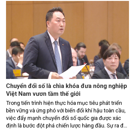
từ các cơ quan quản lý nhà nước, đơn vị nghiên cứu,
doanh nghiệp, hợp tác xã và nông dân đang trực
tiếp triển khai mô hình sản xuất lúa phát thải thấp.
Chuyển đổi số là chìa khóa đưa nông nghiệp
Việt Nam vươn tầm thế giới
Trong tiến trình hiện thực hóa mục tiêu phát triển
bền vững và ứng phó với biến đổi khí hậu toàn cầu,
việc đẩy mạnh chuyển đổi số quốc gia được xác
định là bước đột phá chiến lược hàng đầu. Sự ra đời
của Nghị quyết số 57-NQ/TW đã trở thành động lực