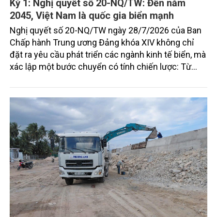
Kỳ 1: Nghị quyết số 20-NQ/TW: Đến năm
2045, Việt Nam là quốc gia biển mạnh
Nghị quyết số 20-NQ/TW ngày 28/7/2026 của Ban
Chấp hành Trung ương Đảng khóa XIV không chỉ
đặt ra yêu cầu phát triển các ngành kinh tế biển, mà
xác lập một bước chuyển có tính chiến lược: Từ
"khai thác biển" sang "quản trị biển hiện đại"; từ
"phát triển kinh tế ven biển" sang "xây dựng quốc
gia biển mạnh". Trong bước chuyển ấy, ngành Nông
nghiệp và Môi trường giữ vai trò đặc biệt quan trọng,
từ hoàn thiện thể chế, quy hoạch không gian biển,
quản lý tài nguyên đến bảo vệ môi trường, phục hồi
hệ sinh thái và kiến tạo sinh kế bền vững cho người
dân ven biển, hải đảo.