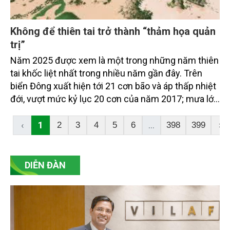
Không để thiên tai trở thành “thảm họa quản
trị”
Năm 2025 được xem là một trong những năm thiên
tai khốc liệt nhất trong nhiều năm gần đây. Trên
biển Đông xuất hiện tới 21 cơn bão và áp thấp nhiệt
đới, vượt mức kỷ lục 20 cơn của năm 2017; mưa lớn
cực đoan, diện rộng liên tiếp xảy ra tại nhiều khu
vực, gây lũ lụt nghiêm trọng, xuất hiện lũ vượt mức
‹
1
...
2
3
4
5
6
398
399
›
lịch sử trên 18 tuyến sông ở Bắc Bộ và Trung Bộ. Hệ
thống đê điều cả nước xảy ra 185 sự cố; riêng các
tuyến đê sông Cầu, sông Thương đã phải tổ chức
DIỄN ĐÀN
chống tràn gần như toàn tuyến.