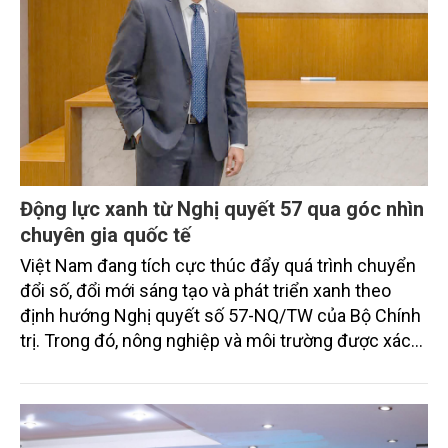
Động lực xanh từ Nghị quyết 57 qua góc nhìn
chuyên gia quốc tế
Việt Nam đang tích cực thúc đẩy quá trình chuyển
đổi số, đổi mới sáng tạo và phát triển xanh theo
định hướng Nghị quyết số 57-NQ/TW của Bộ Chính
trị. Trong đó, nông nghiệp và môi trường được xác
định là hai lĩnh vực trọng điểm chịu tác động sâu
sắc bởi các tiến bộ công nghệ và cam kết bền vững
toàn cầu, đặc biệt là mục tiêu đưa phát thải ròng
bằng 0 (Net-Zero) vào năm 2050.