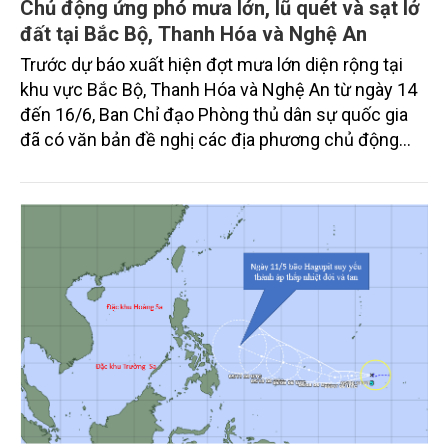
Chủ động ứng phó mưa lớn, lũ quét và sạt lở
đất tại Bắc Bộ, Thanh Hóa và Nghệ An
Trước dự báo xuất hiện đợt mưa lớn diện rộng tại
khu vực Bắc Bộ, Thanh Hóa và Nghệ An từ ngày 14
đến 16/6, Ban Chỉ đạo Phòng thủ dân sự quốc gia
đã có văn bản đề nghị các địa phương chủ động
triển khai đồng bộ các biện pháp ứng phó nhằm hạn
chế thấp nhất thiệt hại do thiên tai gây ra.