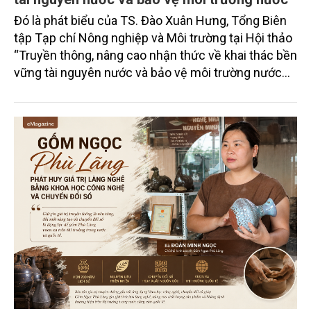
Đó là phát biểu của TS. Đào Xuân Hưng, Tổng Biên
tập Tạp chí Nông nghiệp và Môi trường tại Hội thảo
“Truyền thông, nâng cao nhận thức về khai thác bền
vững tài nguyên nước và bảo vệ môi trường nước
xuyên biên giới” do Tạp chí Nông nghiệp và Môi
trường phối hợp với Sở Nông nghiệp và Môi trường
tỉnh Lai Châu tổ chức ngày 10/7/2026. Hội thảo thu
hút sự tham gia của hơn 100 đại biểu là lãnh đạo
các đơn vị thuộc Bộ Nông nghiệp và Môi trường,
chuyên gia, nhà khoa học, Sở Nông nghiệp và Môi
trường tỉnh Lai Châu và đại diện các cơ quan đơn vị
doanh nghiệp ở các tỉnh miền núi phía Bắc.