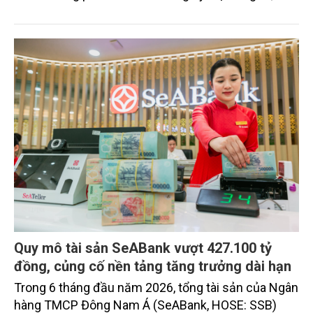
ninh, cộng đồng cư dân tinh hoa và hệ tiện ích, dịch
vụ được thiết kế dành riêng cho họ.
Quy mô tài sản SeABank vượt 427.100 tỷ
đồng, củng cố nền tảng tăng trưởng dài hạn
Trong 6 tháng đầu năm 2026, tổng tài sản của Ngân
hàng TMCP Đông Nam Á (SeABank, HOSE: SSB)