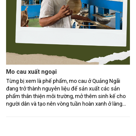
Mo cau xuất ngoại
Từng bị xem là phế phẩm, mo cau ở Quảng Ngãi
đang trở thành nguyên liệu để sản xuất các sản
phẩm thân thiện môi trường, mở thêm sinh kế cho
người dân và tạo nên vòng tuần hoàn xanh ở làng
quê. Trải qua chặng đường dài (từ 2020 đến nay),
chén, dĩa... từ mo cau đã được thị trường trong nước
và quốc tế đón nhận.