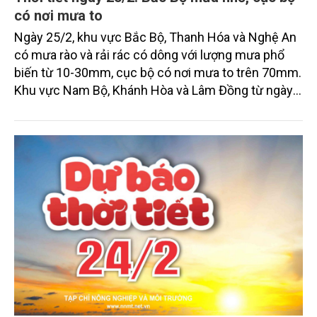
có nơi mưa to
Ngày 25/2, khu vực Bắc Bộ, Thanh Hóa và Nghệ An
có mưa rào và rải rác có dông với lượng mưa phổ
biến từ 10-30mm, cục bộ có nơi mưa to trên 70mm.
Khu vực Nam Bộ, Khánh Hòa và Lâm Đồng từ ngày
mai 26/2 có khả năng xảy đợt mưa rào và dông trái
mùa với lượng mưa phổ biến từ 10-20mm, cục bộ
có nơi mưa to trên 50mm (thời gian mưa tập trung
vào chiều và tối).