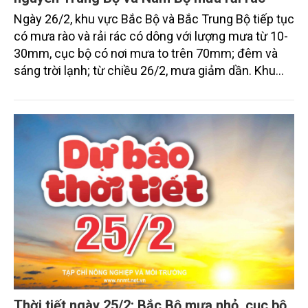
Ngày 26/2, khu vực Bắc Bộ và Bắc Trung Bộ tiếp tục
có mưa rào và rải rác có dông với lượng mưa từ 10-
30mm, cục bộ có nơi mưa to trên 70mm; đêm và
sáng trời lạnh; từ chiều 26/2, mưa giảm dần. Khu
vực tỉnh Khánh Hòa và phía Đông tỉnh Lâm Đồng,
khu vực cao nguyên Trung Bộ và Nam Bộ có khả
năng xảy ra đợt mưa rào và dông trái mùa với lượng
mưa từ 10-30mm, cục bộ có nơi mưa to trên 80mm
(thời gian mưa tập trung vào chiều và tối).
Thời tiết ngày 25/2: Bắc Bộ mưa nhỏ, cục bộ