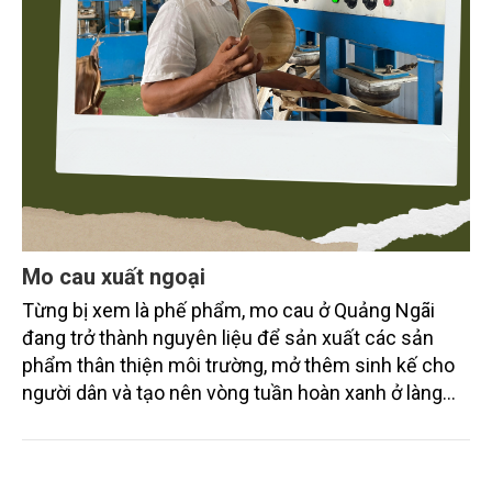
Mo cau xuất ngoại
Từng bị xem là phế phẩm, mo cau ở Quảng Ngãi
đang trở thành nguyên liệu để sản xuất các sản
phẩm thân thiện môi trường, mở thêm sinh kế cho
người dân và tạo nên vòng tuần hoàn xanh ở làng
quê. Trải qua chặng đường dài (từ 2020 đến nay),
chén, dĩa... từ mo cau đã được thị trường trong nước
và quốc tế đón nhận.