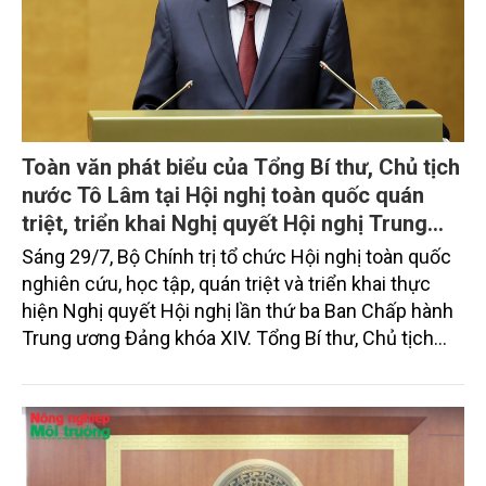
Toàn văn phát biểu của Tổng Bí thư, Chủ tịch
nước Tô Lâm tại Hội nghị toàn quốc quán
triệt, triển khai Nghị quyết Hội nghị Trung
ương 3, khóa XIV
Sáng 29/7, Bộ Chính trị tổ chức Hội nghị toàn quốc
nghiên cứu, học tập, quán triệt và triển khai thực
hiện Nghị quyết Hội nghị lần thứ ba Ban Chấp hành
Trung ương Đảng khóa XIV. Tổng Bí thư, Chủ tịch
nước Tô Lâm đã có bài phát biểu chỉ đạo quan
trọng. Tạp chí Nông nghiệp và Môi trường trân trọng
giới thiệu toàn văn bài phát biểu của đồng chí Tổng
Bí thư, Chủ tịch nước.