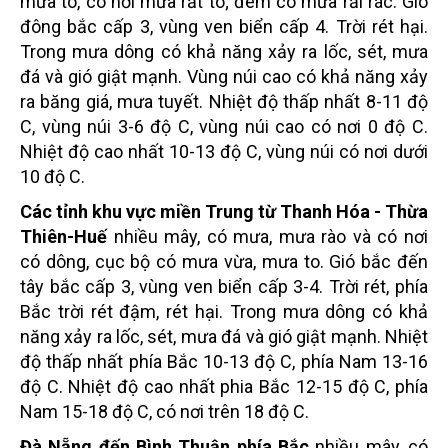
mưa to, có nơi mưa rất to; đêm có mưa rải rác. Gió
đông bắc cấp 3, vùng ven biển cấp 4. Trời rét hại.
Trong mưa dông có khả năng xảy ra lốc, sét, mưa
đá và gió giật mạnh. Vùng núi cao có khả năng xảy
ra băng giá, mưa tuyết. Nhiệt độ thấp nhất 8-11 độ
C, vùng núi 3-6 độ C, vùng núi cao có nơi 0 độ C.
Nhiệt độ cao nhất 10-13 độ C, vùng núi có nơi dưới
10 độ C.
Các tỉnh khu vực miền Trung từ Thanh Hóa - Thừa
Thiên-Huế
nhiều mây, có mưa, mưa rào và có nơi
có dông, cục bộ có mưa vừa, mưa to. Gió bắc đến
tây bắc cấp 3, vùng ven biển cấp 3-4. Trời rét, phía
Bắc trời rét đậm, rét hại. Trong mưa dông có khả
năng xảy ra lốc, sét, mưa đá và gió giật mạnh. Nhiệt
độ thấp nhất phía Bắc 10-13 độ C, phía Nam 13-16
độ C. Nhiệt độ cao nhất phia Bắc 12-15 độ C, phía
Nam 15-18 độ C, có nơi trên 18 độ C.
Đà Nẵng đến Bình Thuận phía Bắc
nhiều mây, có