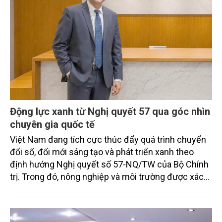
Động lực xanh từ Nghị quyết 57 qua góc nhìn
chuyên gia quốc tế
Việt Nam đang tích cực thúc đẩy quá trình chuyển
đổi số, đổi mới sáng tạo và phát triển xanh theo
định hướng Nghị quyết số 57-NQ/TW của Bộ Chính
trị. Trong đó, nông nghiệp và môi trường được xác
định là hai lĩnh vực trọng điểm chịu tác động sâu
sắc bởi các tiến bộ công nghệ và cam kết bền vững
toàn cầu, đặc biệt là mục tiêu đưa phát thải ròng