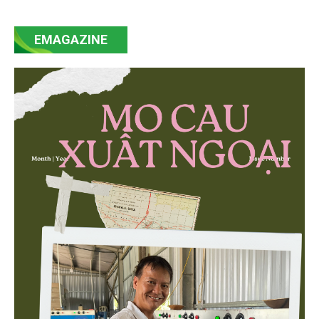
của Nghị quyết số 57-NQ/TW đã trở thành động lực
mạnh mẽ, thúc đẩy quá trình cải cách toàn diện,
EMAGAZINE
minh bạch hóa chuỗi cung ứng và nâng cao hiệu
quả quản lý môi trường, đặc biệt trong hai lĩnh vực
then chốt là nông nghiệp và môi trường.