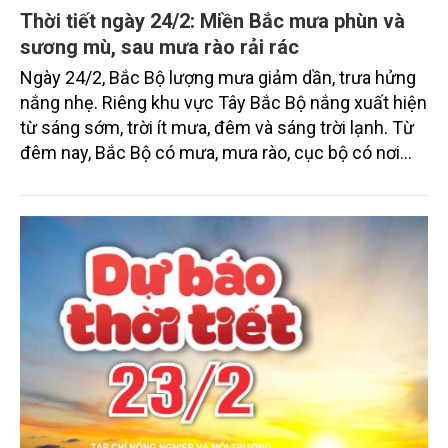
Thời tiết ngày 24/2: Miền Bắc mưa phùn và
sương mù, sau mưa rào rải rác
Ngày 24/2, Bắc Bộ lượng mưa giảm dần, trưa hửng
nắng nhẹ. Riêng khu vực Tây Bắc Bộ nắng xuất hiện
từ sáng sớm, trời ít mưa, đêm và sáng trời lạnh. Từ
đêm nay, Bắc Bộ có mưa, mưa rào, cục bộ có nơi
mưa vừa, mưa to và rải rác có dông. Khu vực Trung
Trung Bộ, cao nguyên Trung Bộ và Nam Bộ ngày
nắng, chiều tối và đêm có mưa rào và dông vài nơi;
riêng miền Đông Nam Bộ có nơi nắng nóng.