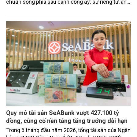
chuẩn sống phía sau cánh cổng ấy: sự riêng tư, an
ninh, cộng đồng cư dân tinh hoa và hệ tiện ích, dịch
vụ được thiết kế dành riêng cho họ.
Quy mô tài sản SeABank vượt 427.100 tỷ
đồng, củng cố nền tảng tăng trưởng dài hạn
Trong 6 tháng đầu năm 2026, tổng tài sản của Ngân