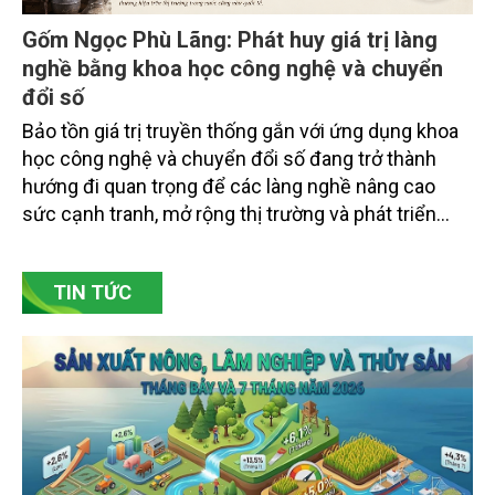
Gốm Ngọc Phù Lãng: Phát huy giá trị làng
nghề bằng khoa học công nghệ và chuyển
đổi số
Bảo tồn giá trị truyền thống gắn với ứng dụng khoa
học công nghệ và chuyển đổi số đang trở thành
hướng đi quan trọng để các làng nghề nâng cao
sức cạnh tranh, mở rộng thị trường và phát triển
bền vững. Tại làng gốm Phù Lãng, xã Phù Lãng, tỉnh
Bắc Ninh, nhiều nghệ nhân và cơ sở sản xuất đã
TIN TỨC
chủ động đổi mới tư duy, đầu tư công nghệ, xây
dựng thương hiệu trên nền tảng giá trị truyền thống.