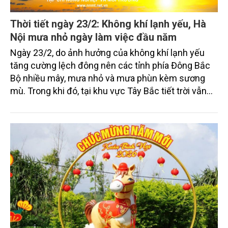
Thời tiết ngày 23/2: Không khí lạnh yếu, Hà
Nội mưa nhỏ ngày làm việc đầu năm
Ngày 23/2, do ảnh hưởng của không khí lạnh yếu
tăng cường lệch đông nên các tỉnh phía Đông Bắc
Bộ nhiều mây, mưa nhỏ và mưa phùn kèm sương
mù. Trong khi đó, tại khu vực Tây Bắc tiết trời vẫn
duy trì trạng thái nắng nhẹ và khô ráo về trưa chiều.
Khu vực Bắc Trung Bộ có mưa vài nơi, sáng sớm có
sương mù và sương mù nhẹ rải rác. Các khu vực
khác chiều tối và đêm có mưa rào và dông vài nơi;
ngày nắng, riêng Nam Bộ có nơi nắng nóng.