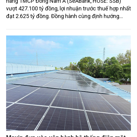
hàng TMCP Đông Nam Á (SeABank, HOSE: SSB)
vượt 427.100 tỷ đồng, lợi nhuận trước thuế hợp nhất
đạt 2.625 tỷ đồng. Đồng hành cùng định hướng
giảm mặt bằng lãi suất để hỗ trợ nền kinh tế,
SeABank tiếp tục duy trì hoạt động hiệu quả, mở
rộng tín dụng, củng cố nguồn vốn và đảm bảo các
chỉ tiêu an toàn.