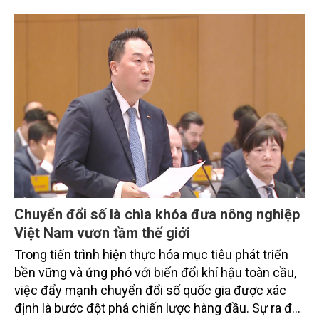
trình thu hút sự tham gia của đông đảo đại biểu đến
từ các cơ quan quản lý nhà nước, đơn vị nghiên cứu,
doanh nghiệp, hợp tác xã và nông dân đang trực
tiếp triển khai mô hình sản xuất lúa phát thải thấp.
Chuyển đổi số là chìa khóa đưa nông nghiệp
Việt Nam vươn tầm thế giới
Trong tiến trình hiện thực hóa mục tiêu phát triển
bền vững và ứng phó với biến đổi khí hậu toàn cầu,
việc đẩy mạnh chuyển đổi số quốc gia được xác
định là bước đột phá chiến lược hàng đầu. Sự ra đời