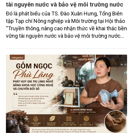
tài nguyên nước và bảo vệ môi trường nước
Đó là phát biểu của TS. Đào Xuân Hưng, Tổng Biên
tập Tạp chí Nông nghiệp và Môi trường tại Hội thảo
“Truyền thông, nâng cao nhận thức về khai thác bền
vững tài nguyên nước và bảo vệ môi trường nước
xuyên biên giới” do Tạp chí Nông nghiệp và Môi
trường phối hợp với Sở Nông nghiệp và Môi trường
tỉnh Lai Châu tổ chức ngày 10/7/2026. Hội thảo thu
hút sự tham gia của hơn 100 đại biểu là lãnh đạo
các đơn vị thuộc Bộ Nông nghiệp và Môi trường,
chuyên gia, nhà khoa học, Sở Nông nghiệp và Môi
trường tỉnh Lai Châu và đại diện các cơ quan đơn vị
doanh nghiệp ở các tỉnh miền núi phía Bắc.