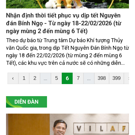
Nhận định thời tiết phục vụ dịp tết Nguyên
đán Bính Ngọ - Từ ngày 18-22/02/2026 (từ
ngày mùng 2 đến mùng 6 Tết)
Theo dự báo từ Trung tâm Dự báo Khí tượng Thủy
văn Quốc gia, trong dịp Tết Nguyên Đán Bính Ngọ từ
ngày 18 đến 22/02/2026 (từ mùng 2 đến mùng 6
Tết), các khu vực trên cả nước sẽ có những diễn
biến thời tiết đa dạng, ảnh hưởng đến các hoạt
động đón Tết.
...
6
...
‹
1
2
5
7
398
399
›
DIỄN ĐÀN