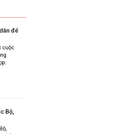
 dân để
c cuộc
ông
ọp.
ắc Bộ,
Bộ,