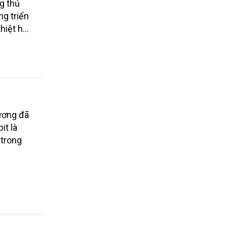
g thủ
ng triển
hiệt hại
Dương đã
it là
 trong