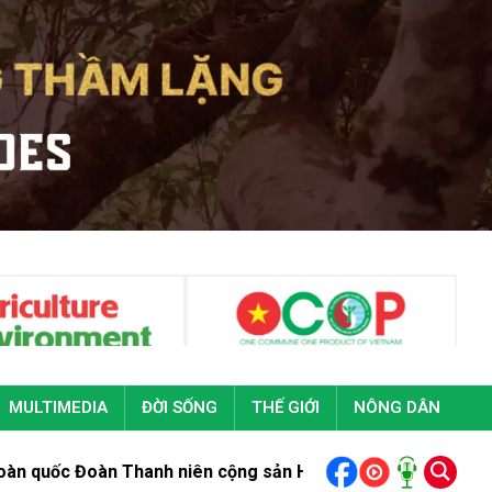
MULTIMEDIA
ĐỜI SỐNG
THẾ GIỚI
NÔNG DÂN
 Đoàn Thanh niên cộng sản Hồ Chí Minh lần thứ XIII
Bộ trưởng 