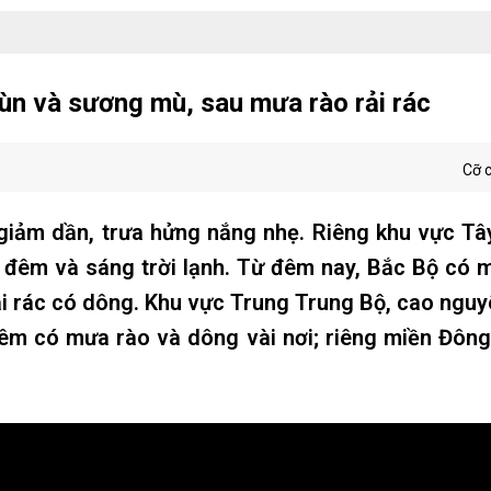
ùn và sương mù, sau mưa rào rải rác
Cỡ 
iảm dần, trưa hửng nắng nhẹ. Riêng khu vực Tâ
a, đêm và sáng trời lạnh. Từ đêm nay, Bắc Bộ có
ải rác có dông. Khu vực Trung Trung Bộ, cao ngu
đêm có mưa rào và dông vài nơi; riêng miền Đôn