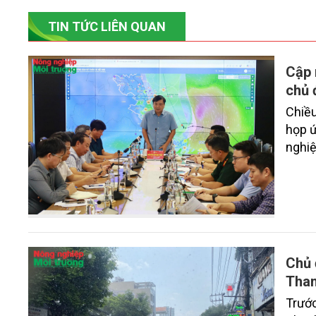
TIN TỨC LIÊN QUAN
Cập 
chủ 
Chiều
họp ứ
nghiệ
Chủ 
Than
Trước