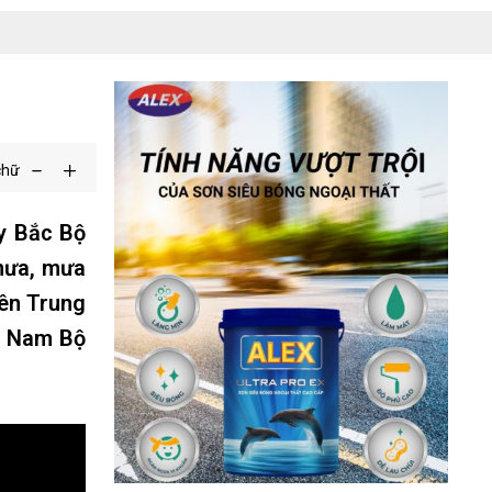
chữ
y Bắc Bộ
 mưa, mưa
yên Trung
g Nam Bộ