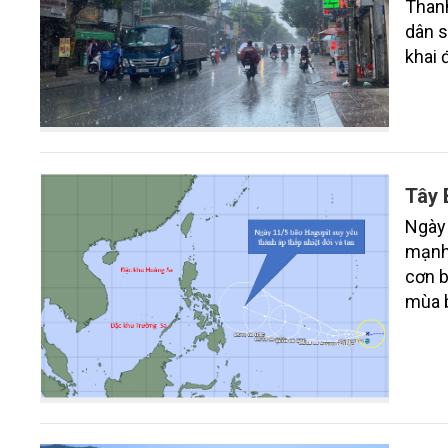
Thanh
dân s
khai 
do thi
Tây 
Ngày 
mạnh 
cơn b
mùa 