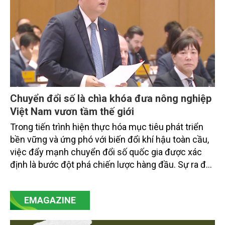
Chuyển đổi số là chìa khóa đưa nông nghiệp
Việt Nam vươn tầm thế giới
Trong tiến trình hiện thực hóa mục tiêu phát triển
bền vững và ứng phó với biến đổi khí hậu toàn cầu,
việc đẩy mạnh chuyển đổi số quốc gia được xác
định là bước đột phá chiến lược hàng đầu. Sự ra đời
của Nghị quyết số 57-NQ/TW đã trở thành động lực
mạnh mẽ, thúc đẩy quá trình cải cách toàn diện,
EMAGAZINE
minh bạch hóa chuỗi cung ứng và nâng cao hiệu
quả quản lý môi trường, đặc biệt trong hai lĩnh vực