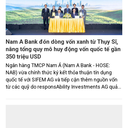
Nam A Bank đón dòng vốn xanh từ Thụy Sĩ,
nâng tổng quy mô huy động vốn quốc tế gần
350 triệu USD
Ngân hàng TMCP Nam Á (Nam A Bank - HOSE:
NAB) vừa chính thức ký kết thỏa thuận tín dụng
quốc tế với SIFEM AG và tiếp cận thêm nguồn vốn
từ các quỹ do responsAbility Investments AG quản
lý, nâng tổng quy mô dòng vốn mà ngân hàng này
thu hút thành công từ đầu năm đến nay lên gần 350
triệu USD.