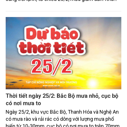
vực tỉnh Khánh Hòa và phía Đông tỉnh Lâm Đồng,
khu vực cao nguyên Trung Bộ và Nam Bộ có khả
năng xảy ra đợt mưa rào và dông trái mùa với lượng
mưa từ 10-30mm, cục bộ có nơi mưa to trên 80mm
(thời gian mưa tập trung vào chiều và tối).
Thời tiết ngày 25/2: Bắc Bộ mưa nhỏ, cục bộ
có nơi mưa to
Ngày 25/2, khu vực Bắc Bộ, Thanh Hóa và Nghệ An
có mưa rào và rải rác có dông với lượng mưa phổ
biến từ 10-30mm, cục bộ có nơi mưa to trên 70mm.