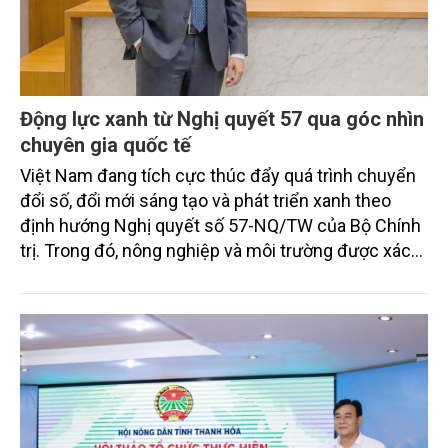
Động lực xanh từ Nghị quyết 57 qua góc nhìn
chuyên gia quốc tế
Việt Nam đang tích cực thúc đẩy quá trình chuyển
đổi số, đổi mới sáng tạo và phát triển xanh theo
định hướng Nghị quyết số 57-NQ/TW của Bộ Chính
trị. Trong đó, nông nghiệp và môi trường được xác
định là hai lĩnh vực trọng điểm chịu tác động sâu
sắc bởi các tiến bộ công nghệ và cam kết bền vững
toàn cầu, đặc biệt là mục tiêu đưa phát thải ròng
bằng 0 (Net-Zero) vào năm 2050.