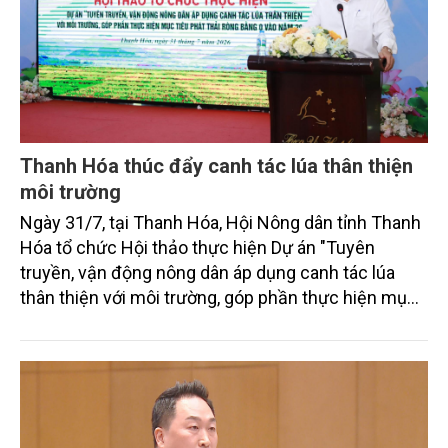
Thanh Hóa thúc đẩy canh tác lúa thân thiện
môi trường
Ngày 31/7, tại Thanh Hóa, Hội Nông dân tỉnh Thanh
Hóa tổ chức Hội thảo thực hiện Dự án "Tuyên
truyền, vận động nông dân áp dụng canh tác lúa
thân thiện với môi trường, góp phần thực hiện mục
tiêu phát thải ròng bằng 0 vào năm 2050". Chương
trình thu hút sự tham gia của đông đảo đại biểu đến
từ các cơ quan quản lý nhà nước, đơn vị nghiên cứu,
doanh nghiệp, hợp tác xã và nông dân đang trực
tiếp triển khai mô hình sản xuất lúa phát thải thấp.