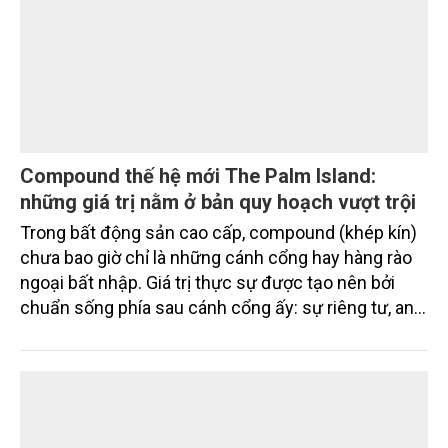
Compound thế hệ mới The Palm Island:
những giá trị nằm ở bản quy hoạch vượt trội
Trong bất động sản cao cấp, compound (khép kín)
chưa bao giờ chỉ là những cánh cổng hay hàng rào
ngoại bất nhập. Giá trị thực sự được tạo nên bởi
chuẩn sống phía sau cánh cổng ấy: sự riêng tư, an
ninh, cộng đồng cư dân tinh hoa và hệ tiện ích, dịch
vụ được thiết kế dành riêng cho họ.