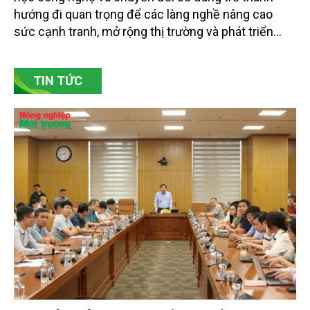
Bảo tồn giá trị truyền thống gắn với ứng dụng khoa
học công nghệ và chuyển đổi số đang trở thành
hướng đi quan trọng để các làng nghề nâng cao
sức cạnh tranh, mở rộng thị trường và phát triển
bền vững. Tại làng gốm Phù Lãng, xã Phù Lãng, tỉnh
Bắc Ninh, nhiều nghệ nhân và cơ sở sản xuất đã
TIN TỨC
chủ động đổi mới tư duy, đầu tư công nghệ, xây
dựng thương hiệu trên nền tảng giá trị truyền thống.