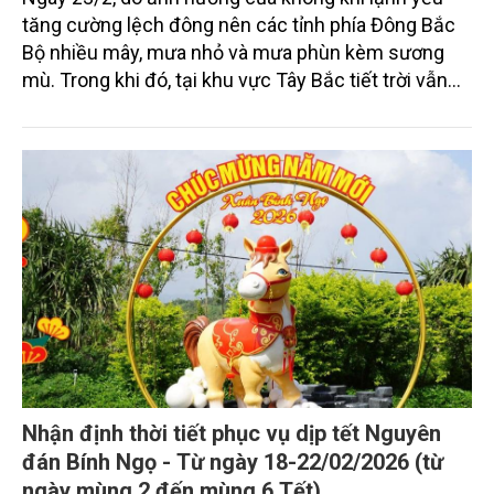
tăng cường lệch đông nên các tỉnh phía Đông Bắc
Bộ nhiều mây, mưa nhỏ và mưa phùn kèm sương
mù. Trong khi đó, tại khu vực Tây Bắc tiết trời vẫn
duy trì trạng thái nắng nhẹ và khô ráo về trưa chiều.
Khu vực Bắc Trung Bộ có mưa vài nơi, sáng sớm có
sương mù và sương mù nhẹ rải rác. Các khu vực
khác chiều tối và đêm có mưa rào và dông vài nơi;
ngày nắng, riêng Nam Bộ có nơi nắng nóng.
Nhận định thời tiết phục vụ dịp tết Nguyên
đán Bính Ngọ - Từ ngày 18-22/02/2026 (từ
ngày mùng 2 đến mùng 6 Tết)