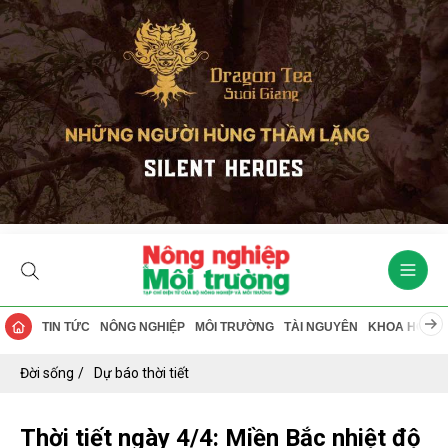
TIN TỨC
NÔNG NGHIỆP
MÔI TRƯỜNG
TÀI NGUYÊN
KHOA HỌC
Đời sống
Dự báo thời tiết
Thời tiết ngày 4/4: Miền Bắc nhiệt độ