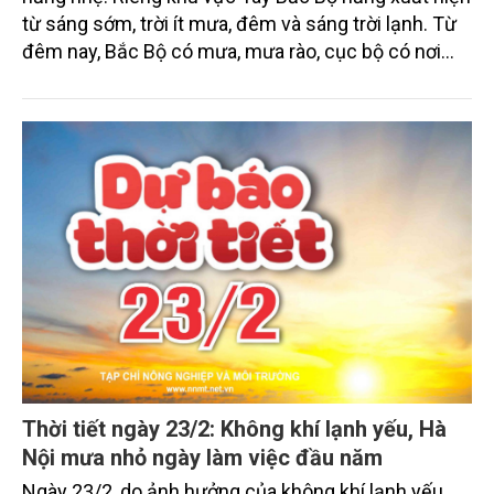
từ sáng sớm, trời ít mưa, đêm và sáng trời lạnh. Từ
đêm nay, Bắc Bộ có mưa, mưa rào, cục bộ có nơi
mưa vừa, mưa to và rải rác có dông. Khu vực Trung
Trung Bộ, cao nguyên Trung Bộ và Nam Bộ ngày
nắng, chiều tối và đêm có mưa rào và dông vài nơi;
riêng miền Đông Nam Bộ có nơi nắng nóng.
Thời tiết ngày 23/2: Không khí lạnh yếu, Hà
Nội mưa nhỏ ngày làm việc đầu năm
Ngày 23/2, do ảnh hưởng của không khí lạnh yếu