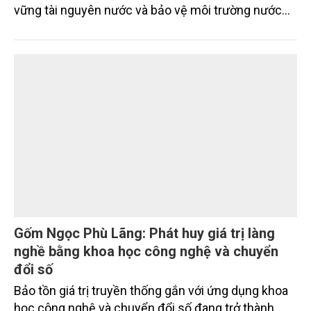
vững tài nguyên nước và bảo vệ môi trường nước
xuyên biên giới” do Tạp chí Nông nghiệp và Môi
trường phối hợp với Sở Nông nghiệp và Môi trường
tỉnh Lai Châu tổ chức ngày 10/7/2026. Hội thảo thu
hút sự tham gia của hơn 100 đại biểu là lãnh đạo
các đơn vị thuộc Bộ Nông nghiệp và Môi trường,
chuyên gia, nhà khoa học, Sở Nông nghiệp và Môi
trường tỉnh Lai Châu và đại diện các cơ quan đơn vị
doanh nghiệp ở các tỉnh miền núi phía Bắc.
Gốm Ngọc Phù Lãng: Phát huy giá trị làng
nghề bằng khoa học công nghệ và chuyển
đổi số