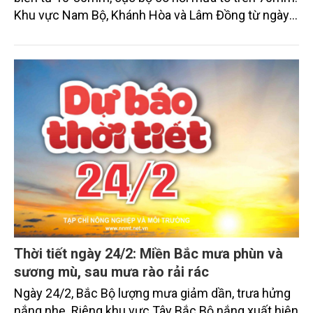
Khu vực Nam Bộ, Khánh Hòa và Lâm Đồng từ ngày
mai 26/2 có khả năng xảy đợt mưa rào và dông trái
mùa với lượng mưa phổ biến từ 10-20mm, cục bộ
có nơi mưa to trên 50mm (thời gian mưa tập trung
vào chiều và tối).
Thời tiết ngày 24/2: Miền Bắc mưa phùn và
sương mù, sau mưa rào rải rác
Ngày 24/2, Bắc Bộ lượng mưa giảm dần, trưa hửng
nắng nhẹ. Riêng khu vực Tây Bắc Bộ nắng xuất hiện