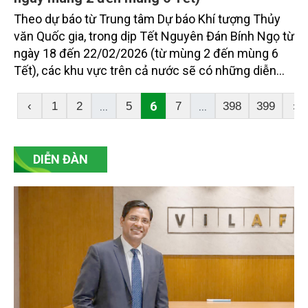
Theo dự báo từ Trung tâm Dự báo Khí tượng Thủy
văn Quốc gia, trong dịp Tết Nguyên Đán Bính Ngọ từ
ngày 18 đến 22/02/2026 (từ mùng 2 đến mùng 6
Tết), các khu vực trên cả nước sẽ có những diễn
biến thời tiết đa dạng, ảnh hưởng đến các hoạt
động đón Tết.
...
6
...
‹
1
2
5
7
398
399
›
DIỄN ĐÀN