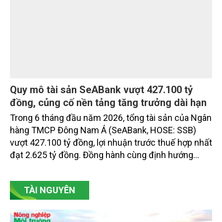
Quy mô tài sản SeABank vượt 427.100 tỷ
đồng, củng cố nền tảng tăng trưởng dài hạn
Trong 6 tháng đầu năm 2026, tổng tài sản của Ngân
hàng TMCP Đông Nam Á (SeABank, HOSE: SSB)
vượt 427.100 tỷ đồng, lợi nhuận trước thuế hợp nhất
đạt 2.625 tỷ đồng. Đồng hành cùng định hướng
giảm mặt bằng lãi suất để hỗ trợ nền kinh tế,
SeABank tiếp tục duy trì hoạt động hiệu quả, mở
TÀI NGUYÊN
rộng tín dụng, củng cố nguồn vốn và đảm bảo các