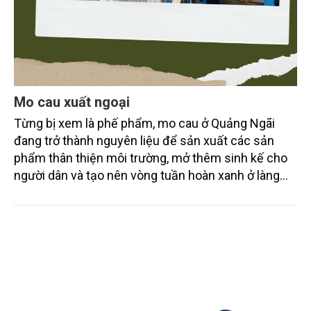
Mo cau xuất ngoại
Từng bị xem là phế phẩm, mo cau ở Quảng Ngãi
đang trở thành nguyên liệu để sản xuất các sản
phẩm thân thiện môi trường, mở thêm sinh kế cho
người dân và tạo nên vòng tuần hoàn xanh ở làng
quê. Trải qua chặng đường dài (từ 2020 đến nay),
chén, dĩa... từ mo cau đã được thị trường trong nước
và quốc tế đón nhận.