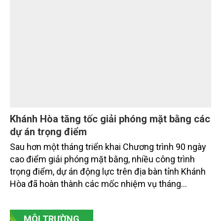
xác lập một bước chuyển có tính chiến lược: Từ
"khai thác biển" sang "quản trị biển hiện đại"; từ
"phát triển kinh tế ven biển" sang "xây dựng quốc
gia biển mạnh". Trong bước chuyển ấy, ngành Nông
nghiệp và Môi trường giữ vai trò đặc biệt quan trọng,
từ hoàn thiện thể chế, quy hoạch không gian biển,
quản lý tài nguyên đến bảo vệ môi trường, phục hồi
hệ sinh thái và kiến tạo sinh kế bền vững cho người
dân ven biển, hải đảo.
Khánh Hòa tăng tốc giải phóng mặt bằng các
dự án trọng điểm
Sau hơn một tháng triển khai Chương trình 90 ngày
cao điểm giải phóng mặt bằng, nhiều công trình
trọng điểm, dự án động lực trên địa bàn tỉnh Khánh