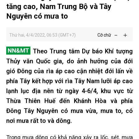
tăng cao, Nam Trung Bộ và Tây
Nguyên có mưa to
Thứ hai, 4/4/2022, 06:53 (GMT+7)
Cỡ chữ
Theo Trung tâm Dự báo Khí tượng
Thủy văn Quốc gia, do ảnh hưởng của đới
gió Đông của rìa áp cao cận nhiệt đới lấn về
phía Tây kết hợp với rìa Tây Nam lưỡi áp cao
lạnh lục địa nên từ ngày 4-6/4, khu vực từ
Thừa Thiên Huế đến Khánh Hòa và phía
Đông Tây Nguyên có mưa vừa, mưa to, có
nơi mưa rất to và dông.
Trong mưa dông có khả năng xảy ra lốc, sét, mưa