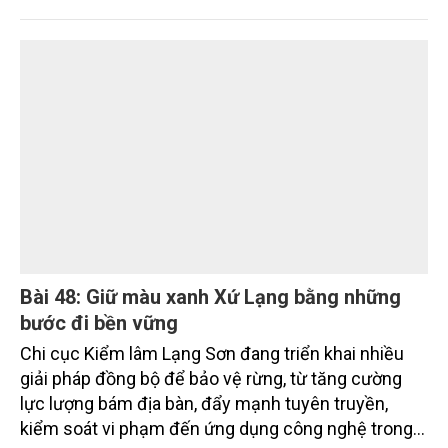
các khu công nghiệp (KCN) trên địa bàn TP. Cần
Thơ hiện lên tới hơn 404.000 tấn mỗi năm, trong khi
chất thải nguy hại vượt 3.100 tấn. Mặc dù công tác
thu gom, phân loại và xử lý cơ bản được thực hiện
đúng quy định, nhưng việc thiếu các cơ sở xử lý đạt
chuẩn tại địa phương và khu vực Đồng bằng sông
Cửu Long (ĐBSCL) đang đặt ra nhiều thách thức đối
với mục tiêu phát triển công nghiệp xanh, bền vững.
Những chỉ đạo mới của lãnh đạo thành phố được kỳ
vọng sẽ góp phần tháo gỡ điểm nghẽn này, hướng
tới xây dựng các KCN sạch, sinh thái trong giai
đoạn tới.
Bài 48: Giữ màu xanh Xứ Lạng bằng những
bước đi bền vững
Chi cục Kiểm lâm Lạng Sơn đang triển khai nhiều