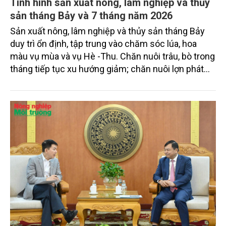
Tình hình sản xuất nông, lâm nghiệp và thủy
sản tháng Bảy và 7 tháng năm 2026
Sản xuất nông, lâm nghiệp và thủy sản tháng Bảy
duy trì ổn định, tập trung vào chăm sóc lúa, hoa
màu vụ mùa và vụ Hè -Thu. Chăn nuôi trâu, bò trong
tháng tiếp tục xu hướng giảm; chăn nuôi lợn phát
triển ổn định; chăn nuôi gia cầm duy trì đà tăng
trưởng khá. Diện tích rừng trồng mới và sản lượng
thủy sản đều tăng nhẹ.