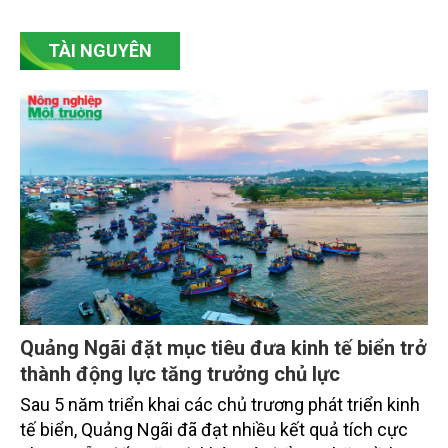
giảm mặt bằng lãi suất để hỗ trợ nền kinh tế,
SeABank tiếp tục duy trì hoạt động hiệu quả, mở
TÀI NGUYÊN
rộng tín dụng, củng cố nguồn vốn và đảm bảo các
chỉ tiêu an toàn.
Quảng Ngãi đặt mục tiêu đưa kinh tế biển trở
thành động lực tăng trưởng chủ lực
Sau 5 năm triển khai các chủ trương phát triển kinh
tế biển, Quảng Ngãi đã đạt nhiều kết quả tích cực