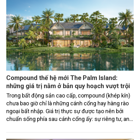
triệu USD.
Compound thế hệ mới The Palm Island:
những giá trị nằm ở bản quy hoạch vượt trội
Trong bất động sản cao cấp, compound (khép kín)
chưa bao giờ chỉ là những cánh cổng hay hàng rào
ngoại bất nhập. Giá trị thực sự được tạo nên bởi
chuẩn sống phía sau cánh cổng ấy: sự riêng tư, an
ninh, cộng đồng cư dân tinh hoa và hệ tiện ích, dịch
vụ được thiết kế dành riêng cho họ.