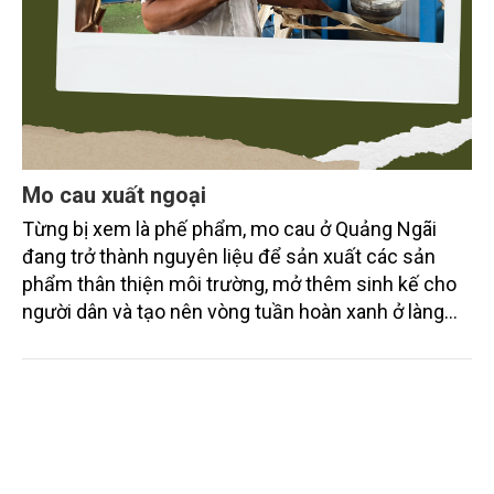
Mo cau xuất ngoại
Từng bị xem là phế phẩm, mo cau ở Quảng Ngãi
đang trở thành nguyên liệu để sản xuất các sản
phẩm thân thiện môi trường, mở thêm sinh kế cho
người dân và tạo nên vòng tuần hoàn xanh ở làng
quê. Trải qua chặng đường dài (từ 2020 đến nay),
chén, dĩa... từ mo cau đã được thị trường trong nước
và quốc tế đón nhận.