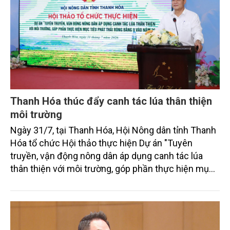
Thanh Hóa thúc đẩy canh tác lúa thân thiện
môi trường
Ngày 31/7, tại Thanh Hóa, Hội Nông dân tỉnh Thanh
Hóa tổ chức Hội thảo thực hiện Dự án "Tuyên
truyền, vận động nông dân áp dụng canh tác lúa
thân thiện với môi trường, góp phần thực hiện mục
tiêu phát thải ròng bằng 0 vào năm 2050". Chương
trình thu hút sự tham gia của đông đảo đại biểu đến
từ các cơ quan quản lý nhà nước, đơn vị nghiên cứu,
doanh nghiệp, hợp tác xã và nông dân đang trực