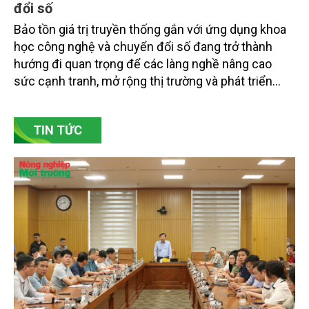
đổi số
Bảo tồn giá trị truyền thống gắn với ứng dụng khoa
học công nghệ và chuyển đổi số đang trở thành
hướng đi quan trọng để các làng nghề nâng cao
sức cạnh tranh, mở rộng thị trường và phát triển
bền vững. Tại làng gốm Phù Lãng, xã Phù Lãng, tỉnh
Bắc Ninh, nhiều nghệ nhân và cơ sở sản xuất đã
TIN TỨC
chủ động đổi mới tư duy, đầu tư công nghệ, xây
dựng thương hiệu trên nền tảng giá trị truyền thống.