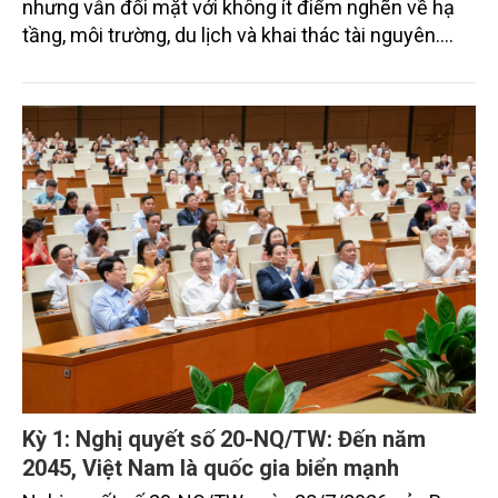
nhưng vẫn đối mặt với không ít điểm nghẽn về hạ
tầng, môi trường, du lịch và khai thác tài nguyên.
Nghị quyết mới của Ban Chấp hành Đảng bộ tỉnh
đặt mục tiêu đưa kinh tế biển phát triển nhanh, bền
vững, trở thành động lực quan trọng thúc đẩy tăng
trưởng của tỉnh đến năm 2030, tầm nhìn đến năm
2045.
Kỳ 1: Nghị quyết số 20-NQ/TW: Đến năm
2045, Việt Nam là quốc gia biển mạnh