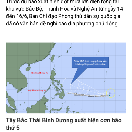
Trước dự báo xuất hiện đợt mưa lớn diện rộng tại
khu vực Bắc Bộ, Thanh Hóa và Nghệ An từ ngày 14
đến 16/6, Ban Chỉ đạo Phòng thủ dân sự quốc gia
đã có văn bản đề nghị các địa phương chủ động
triển khai đồng bộ các biện pháp ứng phó nhằm hạn
chế thấp nhất thiệt hại do thiên tai gây ra.
Tây Bắc Thái Bình Dương xuất hiện cơn bão
thứ 5