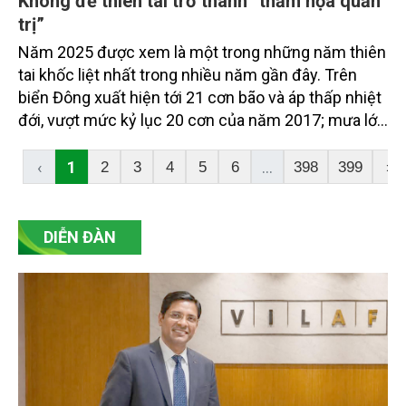
Không để thiên tai trở thành “thảm họa quản
trị”
Năm 2025 được xem là một trong những năm thiên
tai khốc liệt nhất trong nhiều năm gần đây. Trên
biển Đông xuất hiện tới 21 cơn bão và áp thấp nhiệt
đới, vượt mức kỷ lục 20 cơn của năm 2017; mưa lớn
cực đoan, diện rộng liên tiếp xảy ra tại nhiều khu
vực, gây lũ lụt nghiêm trọng, xuất hiện lũ vượt mức
‹
1
...
2
3
4
5
6
398
399
›
lịch sử trên 18 tuyến sông ở Bắc Bộ và Trung Bộ. Hệ
thống đê điều cả nước xảy ra 185 sự cố; riêng các
tuyến đê sông Cầu, sông Thương đã phải tổ chức
DIỄN ĐÀN
chống tràn gần như toàn tuyến.