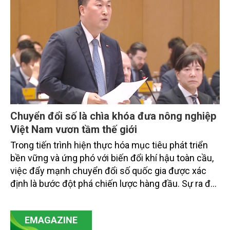
tiếp triển khai mô hình sản xuất lúa phát thải thấp.
Chuyển đổi số là chìa khóa đưa nông nghiệp
Việt Nam vươn tầm thế giới
Trong tiến trình hiện thực hóa mục tiêu phát triển
bền vững và ứng phó với biến đổi khí hậu toàn cầu,
việc đẩy mạnh chuyển đổi số quốc gia được xác
định là bước đột phá chiến lược hàng đầu. Sự ra đời
của Nghị quyết số 57-NQ/TW đã trở thành động lực
mạnh mẽ, thúc đẩy quá trình cải cách toàn diện,
EMAGAZINE
minh bạch hóa chuỗi cung ứng và nâng cao hiệu