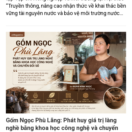
“Truyền thông, nâng cao nhận thức về khai thác bền
vững tài nguyên nước và bảo vệ môi trường nước
xuyên biên giới” do Tạp chí Nông nghiệp và Môi
trường phối hợp với Sở Nông nghiệp và Môi trường
tỉnh Lai Châu tổ chức ngày 10/7/2026. Hội thảo thu
hút sự tham gia của hơn 100 đại biểu là lãnh đạo
các đơn vị thuộc Bộ Nông nghiệp và Môi trường,
chuyên gia, nhà khoa học, Sở Nông nghiệp và Môi
trường tỉnh Lai Châu và đại diện các cơ quan đơn vị
doanh nghiệp ở các tỉnh miền núi phía Bắc.
Gốm Ngọc Phù Lãng: Phát huy giá trị làng
nghề bằng khoa học công nghệ và chuyển