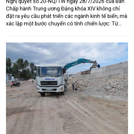
Nghị quyết số 20-NQ/TW ngày 28/7/2026 của Ban
Chấp hành Trung ương Đảng khóa XIV không chỉ
đặt ra yêu cầu phát triển các ngành kinh tế biển, mà
xác lập một bước chuyển có tính chiến lược: Từ
"khai thác biển" sang "quản trị biển hiện đại"; từ
"phát triển kinh tế ven biển" sang "xây dựng quốc
gia biển mạnh". Trong bước chuyển ấy, ngành Nông
nghiệp và Môi trường giữ vai trò đặc biệt quan trọng,
từ hoàn thiện thể chế, quy hoạch không gian biển,
quản lý tài nguyên đến bảo vệ môi trường, phục hồi
hệ sinh thái và kiến tạo sinh kế bền vững cho người
dân ven biển, hải đảo.