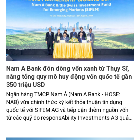
Nam A Bank đón dòng vốn xanh từ Thụy Sĩ,
nâng tổng quy mô huy động vốn quốc tế gần
350 triệu USD
Ngân hàng TMCP Nam Á (Nam A Bank - HOSE:
NAB) vừa chính thức ký kết thỏa thuận tín dụng
quốc tế với SIFEM AG và tiếp cận thêm nguồn vốn
từ các quỹ do responsAbility Investments AG quản
lý, nâng tổng quy mô dòng vốn mà ngân hàng này
thu hút thành công từ đầu năm đến nay lên gần 350