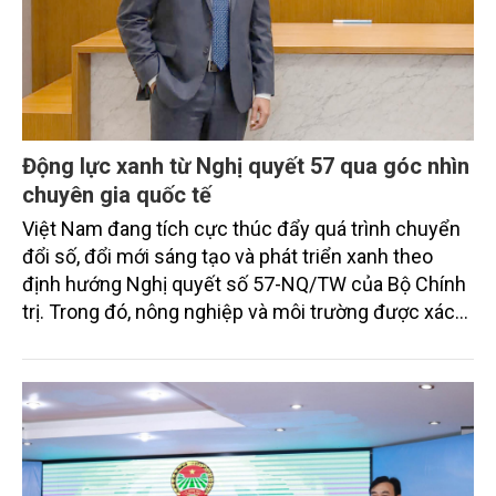
Động lực xanh từ Nghị quyết 57 qua góc nhìn
chuyên gia quốc tế
Việt Nam đang tích cực thúc đẩy quá trình chuyển
đổi số, đổi mới sáng tạo và phát triển xanh theo
định hướng Nghị quyết số 57-NQ/TW của Bộ Chính
trị. Trong đó, nông nghiệp và môi trường được xác
định là hai lĩnh vực trọng điểm chịu tác động sâu
sắc bởi các tiến bộ công nghệ và cam kết bền vững
toàn cầu, đặc biệt là mục tiêu đưa phát thải ròng
bằng 0 (Net-Zero) vào năm 2050.