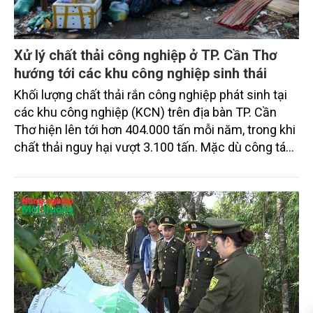
Xử lý chất thải công nghiệp ở TP. Cần Thơ
hướng tới các khu công nghiệp sinh thái
Khối lượng chất thải rắn công nghiệp phát sinh tại
các khu công nghiệp (KCN) trên địa bàn TP. Cần
Thơ hiện lên tới hơn 404.000 tấn mỗi năm, trong khi
chất thải nguy hại vượt 3.100 tấn. Mặc dù công tác
thu gom, phân loại và xử lý cơ bản được thực hiện
đúng quy định, nhưng việc thiếu các cơ sở xử lý đạt
chuẩn tại địa phương và khu vực Đồng bằng sông
Cửu Long (ĐBSCL) đang đặt ra nhiều thách thức đối
với mục tiêu phát triển công nghiệp xanh, bền vững.
Những chỉ đạo mới của lãnh đạo thành phố được kỳ
vọng sẽ góp phần tháo gỡ điểm nghẽn này, hướng
tới xây dựng các KCN sạch, sinh thái trong giai
đoạn tới.