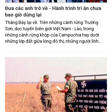
Đưa các anh trở về - Hành trình tri ân chưa
bao giờ dừng lại
Tháng Bảy lại về. Trên những cánh rừng Trường
Sơn, dọc tuyến biên giới Việt Nam - Lào, trong
những cánh rừng khộp của Campuchia hay dưới
những lớp đất giữa lòng đô thị, những người lính
năm xưa vẫn đang được đồng đội đi tìm. Có người
đã trở về sau hơn nửa thế kỷ, có người vừa được gọi
đúng tên nhờ giám định ADN, nhưng cũng còn hàng
trăm nghìn phần mộ vẫn khắc dòng chữ "chưa biết
tên". Hành trình đưa các anh trở về chưa bao giờ là
câu chuyện của quá khứ. Đó là mệnh lệnh từ trái
tim, là trách nhiệm của Đảng, Nhà nước và cả dân
tộc đối với những người đã hiến dâng tuổi xuân cho
độc lập, tự do của Tổ quốc.