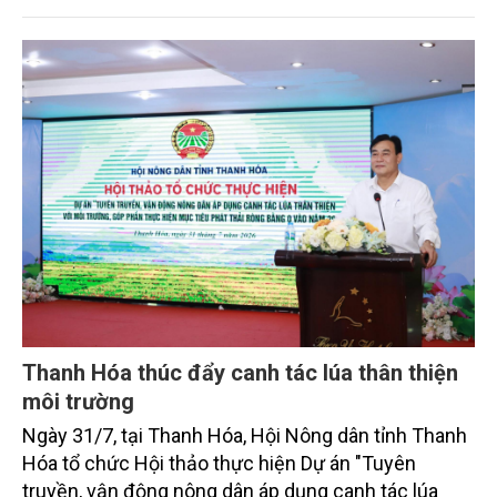
sắc bởi các tiến bộ công nghệ và cam kết bền vững
toàn cầu, đặc biệt là mục tiêu đưa phát thải ròng
bằng 0 (Net-Zero) vào năm 2050.
Thanh Hóa thúc đẩy canh tác lúa thân thiện
môi trường
Ngày 31/7, tại Thanh Hóa, Hội Nông dân tỉnh Thanh
Hóa tổ chức Hội thảo thực hiện Dự án "Tuyên
truyền, vận động nông dân áp dụng canh tác lúa