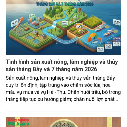
Tình hình sản xuất nông, lâm nghiệp và thủy
sản tháng Bảy và 7 tháng năm 2026
Sản xuất nông, lâm nghiệp và thủy sản tháng Bảy
duy trì ổn định, tập trung vào chăm sóc lúa, hoa
màu vụ mùa và vụ Hè -Thu. Chăn nuôi trâu, bò trong
tháng tiếp tục xu hướng giảm; chăn nuôi lợn phát
triển ổn định; chăn nuôi gia cầm duy trì đà tăng
trưởng khá. Diện tích rừng trồng mới và sản lượng
thủy sản đều tăng nhẹ.