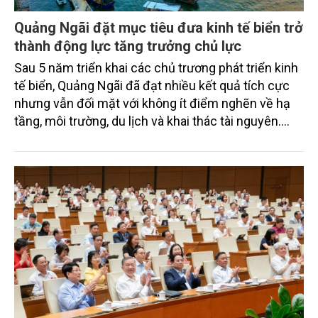
Quảng Ngãi đặt mục tiêu đưa kinh tế biển trở
thành động lực tăng trưởng chủ lực
Sau 5 năm triển khai các chủ trương phát triển kinh
tế biển, Quảng Ngãi đã đạt nhiều kết quả tích cực
nhưng vẫn đối mặt với không ít điểm nghẽn về hạ
tầng, môi trường, du lịch và khai thác tài nguyên.
Nghị quyết mới của Ban Chấp hành Đảng bộ tỉnh
đặt mục tiêu đưa kinh tế biển phát triển nhanh, bền
vững, trở thành động lực quan trọng thúc đẩy tăng
trưởng của tỉnh đến năm 2030, tầm nhìn đến năm
2045.