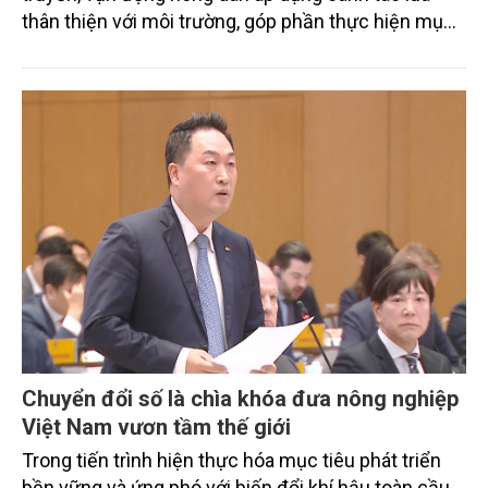
thân thiện với môi trường, góp phần thực hiện mục
tiêu phát thải ròng bằng 0 vào năm 2050". Chương
trình thu hút sự tham gia của đông đảo đại biểu đến
từ các cơ quan quản lý nhà nước, đơn vị nghiên cứu,
doanh nghiệp, hợp tác xã và nông dân đang trực
tiếp triển khai mô hình sản xuất lúa phát thải thấp.
Chuyển đổi số là chìa khóa đưa nông nghiệp
Việt Nam vươn tầm thế giới
Trong tiến trình hiện thực hóa mục tiêu phát triển
bền vững và ứng phó với biến đổi khí hậu toàn cầu,