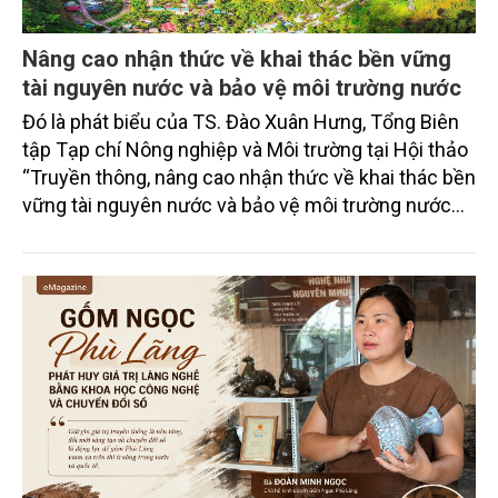
Nâng cao nhận thức về khai thác bền vững
tài nguyên nước và bảo vệ môi trường nước
Đó là phát biểu của TS. Đào Xuân Hưng, Tổng Biên
tập Tạp chí Nông nghiệp và Môi trường tại Hội thảo
“Truyền thông, nâng cao nhận thức về khai thác bền
vững tài nguyên nước và bảo vệ môi trường nước
xuyên biên giới” do Tạp chí Nông nghiệp và Môi
trường phối hợp với Sở Nông nghiệp và Môi trường
tỉnh Lai Châu tổ chức ngày 10/7/2026. Hội thảo thu
hút sự tham gia của hơn 100 đại biểu là lãnh đạo
các đơn vị thuộc Bộ Nông nghiệp và Môi trường,
chuyên gia, nhà khoa học, Sở Nông nghiệp và Môi
trường tỉnh Lai Châu và đại diện các cơ quan đơn vị
doanh nghiệp ở các tỉnh miền núi phía Bắc.