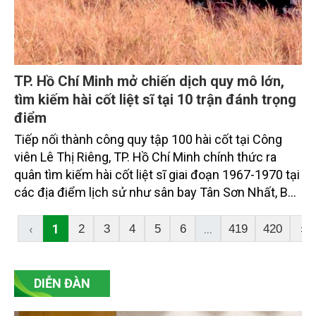
TP. Hồ Chí Minh mở chiến dịch quy mô lớn,
tìm kiếm hài cốt liệt sĩ tại 10 trận đánh trọng
điểm
Tiếp nối thành công quy tập 100 hài cốt tại Công
viên Lê Thị Riêng, TP. Hồ Chí Minh chính thức ra
quân tìm kiếm hài cốt liệt sĩ giai đoạn 1967-1970 tại
các địa điểm lịch sử như sân bay Tân Sơn Nhất, Bàu
Bàng, Bình Ba. Đồng thời, thành phố khẩn thiết kêu
gọi thông tin về Bệnh viện K76A để sớm đưa hàng
‹
1
...
2
3
4
5
6
419
420
›
trăm anh hùng liệt sĩ trở về.
DIỄN ĐÀN