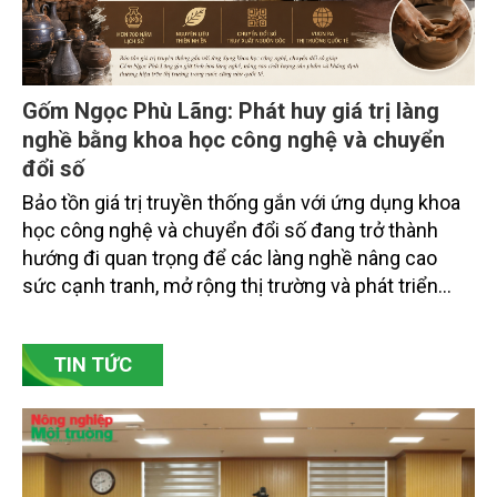
Gốm Ngọc Phù Lãng: Phát huy giá trị làng
nghề bằng khoa học công nghệ và chuyển
đổi số
Bảo tồn giá trị truyền thống gắn với ứng dụng khoa
học công nghệ và chuyển đổi số đang trở thành
hướng đi quan trọng để các làng nghề nâng cao
sức cạnh tranh, mở rộng thị trường và phát triển
bền vững. Tại làng gốm Phù Lãng, xã Phù Lãng, tỉnh
Bắc Ninh, nhiều nghệ nhân và cơ sở sản xuất đã
TIN TỨC
chủ động đổi mới tư duy, đầu tư công nghệ, xây
dựng thương hiệu trên nền tảng giá trị truyền thống.