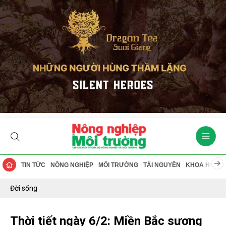
TIN TỨC
NÔNG NGHIỆP
MÔI TRƯỜNG
TÀI NGUYÊN
KHOA HỌC
Đời sống
Thời tiết ngày 6/2: Miền Bắc sương