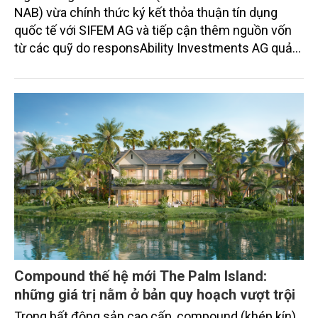
NAB) vừa chính thức ký kết thỏa thuận tín dụng
quốc tế với SIFEM AG và tiếp cận thêm nguồn vốn
từ các quỹ do responsAbility Investments AG quản
lý, nâng tổng quy mô dòng vốn mà ngân hàng này
thu hút thành công từ đầu năm đến nay lên gần 350
triệu USD.
Compound thế hệ mới The Palm Island:
những giá trị nằm ở bản quy hoạch vượt trội
Trong bất động sản cao cấp, compound (khép kín)