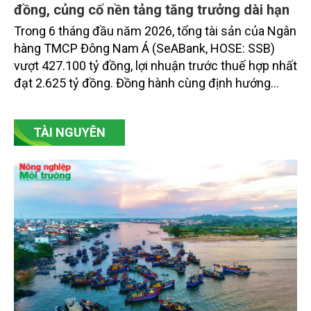
đồng, củng cố nền tảng tăng trưởng dài hạn
Trong 6 tháng đầu năm 2026, tổng tài sản của Ngân
hàng TMCP Đông Nam Á (SeABank, HOSE: SSB)
vượt 427.100 tỷ đồng, lợi nhuận trước thuế hợp nhất
đạt 2.625 tỷ đồng. Đồng hành cùng định hướng
giảm mặt bằng lãi suất để hỗ trợ nền kinh tế,
SeABank tiếp tục duy trì hoạt động hiệu quả, mở
TÀI NGUYÊN
rộng tín dụng, củng cố nguồn vốn và đảm bảo các
chỉ tiêu an toàn.