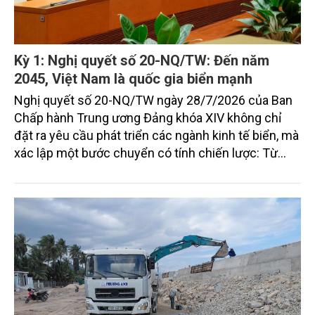
Kỳ 1: Nghị quyết số 20-NQ/TW: Đến năm
2045, Việt Nam là quốc gia biển mạnh
Nghị quyết số 20-NQ/TW ngày 28/7/2026 của Ban
Chấp hành Trung ương Đảng khóa XIV không chỉ
đặt ra yêu cầu phát triển các ngành kinh tế biển, mà
xác lập một bước chuyển có tính chiến lược: Từ
"khai thác biển" sang "quản trị biển hiện đại"; từ
"phát triển kinh tế ven biển" sang "xây dựng quốc
gia biển mạnh". Trong bước chuyển ấy, ngành Nông
nghiệp và Môi trường giữ vai trò đặc biệt quan trọng,
từ hoàn thiện thể chế, quy hoạch không gian biển,
quản lý tài nguyên đến bảo vệ môi trường, phục hồi
hệ sinh thái và kiến tạo sinh kế bền vững cho người
dân ven biển, hải đảo.