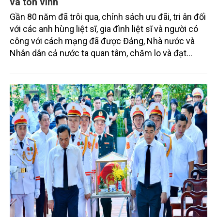
và tôn vinh
Gần 80 năm đã trôi qua, chính sách ưu đãi, tri ân đối
với các anh hùng liệt sĩ, gia đình liệt sĩ và người có
công với cách mạng đã được Đảng, Nhà nước và
Nhân dân cả nước ta quan tâm, chăm lo và đạt
những kết quả rất quan trọng. Đảng ta khẳng định:
“Thực hiện tốt chính sách ưu đãi người có công;
đẩy mạnh các hoạt động đền ơn đáp nghĩa. Tiếp
tục cải thiện đời sống vật chất, tinh thần cho người
có công; bảo đảm chế độ ưu đãi người và gia đình
người có công phù hợp với xu hướng tăng trưởng
kinh tế, tiến bộ và công bằng xã hội”; để người có
công với nước đều được ưu đãi, tri ân, chăm sóc và
tôn vinh.