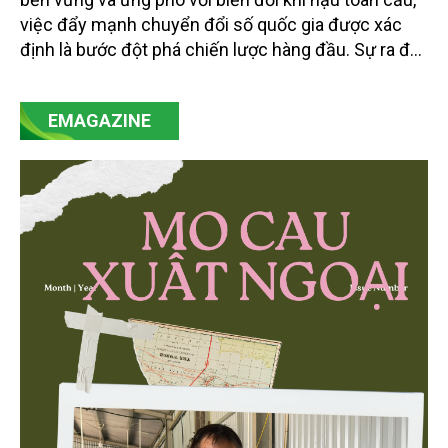
việc đẩy mạnh chuyển đổi số quốc gia được xác
định là bước đột phá chiến lược hàng đầu. Sự ra đời
của Nghị quyết số 57-NQ/TW đã trở thành động lực
mạnh mẽ, thúc đẩy quá trình cải cách toàn diện,
EMAGAZINE
minh bạch hóa chuỗi cung ứng và nâng cao hiệu
quả quản lý môi trường, đặc biệt trong hai lĩnh vực
then chốt là nông nghiệp và môi trường.