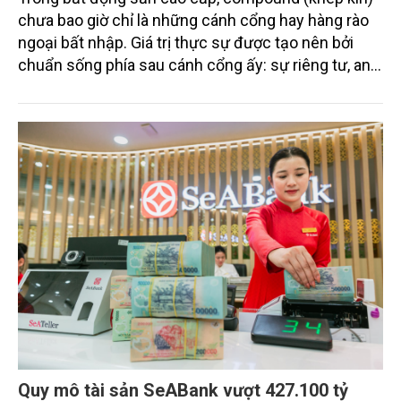
chưa bao giờ chỉ là những cánh cổng hay hàng rào
ngoại bất nhập. Giá trị thực sự được tạo nên bởi
chuẩn sống phía sau cánh cổng ấy: sự riêng tư, an
ninh, cộng đồng cư dân tinh hoa và hệ tiện ích, dịch
vụ được thiết kế dành riêng cho họ.
Quy mô tài sản SeABank vượt 427.100 tỷ