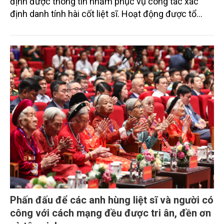
định được thông tin nhằm phục vụ công tác xác
định danh tính hài cốt liệt sĩ. Hoạt động được tổ
chức đồng loạt trên toàn tỉnh, góp phần đẩy nhanh
quá trình tìm kiếm, quy tập, xác định danh tính liệt sĩ,
đáp ứng nguyện vọng của thân nhân các gia đình và
thể hiện đạo lý "Uống nước nhớ nguồn" của dân tộc.
Phấn đấu để các anh hùng liệt sĩ và người có
công với cách mạng đều được tri ân, đền ơn