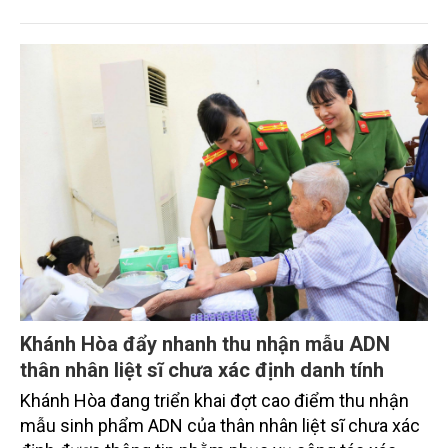
thành và bàn giao nhà tình nghĩa cho hộ gia đình
chính sách ông Lâm A Ịnh, sinh năm 1975, dân tộc
Tày, là thân nhân người có công với cách mạng, trú
tại thôn Đội 2, xã Bản Liền, với sự đồng hành tài trợ
của Công ty Cổ phần Him Lam.
Khánh Hòa đẩy nhanh thu nhận mẫu ADN
thân nhân liệt sĩ chưa xác định danh tính
Khánh Hòa đang triển khai đợt cao điểm thu nhận
mẫu sinh phẩm ADN của thân nhân liệt sĩ chưa xác