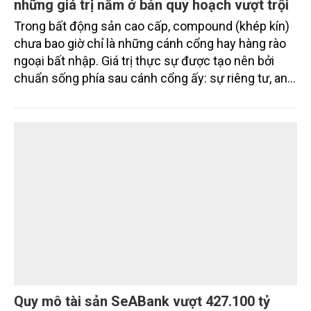
Compound thế hệ mới The Palm Island:
những giá trị nằm ở bản quy hoạch vượt trội
Trong bất động sản cao cấp, compound (khép kín)
chưa bao giờ chỉ là những cánh cổng hay hàng rào
ngoại bất nhập. Giá trị thực sự được tạo nên bởi
chuẩn sống phía sau cánh cổng ấy: sự riêng tư, an
ninh, cộng đồng cư dân tinh hoa và hệ tiện ích, dịch
vụ được thiết kế dành riêng cho họ.