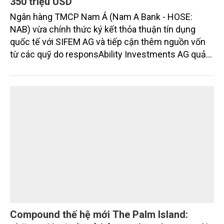
Nam A Bank đón dòng vốn xanh từ Thụy Sĩ,
nâng tổng quy mô huy động vốn quốc tế gần
350 triệu USD
Ngân hàng TMCP Nam Á (Nam A Bank - HOSE:
NAB) vừa chính thức ký kết thỏa thuận tín dụng
quốc tế với SIFEM AG và tiếp cận thêm nguồn vốn
từ các quỹ do responsAbility Investments AG quản
lý, nâng tổng quy mô dòng vốn mà ngân hàng này
thu hút thành công từ đầu năm đến nay lên gần 350
triệu USD.