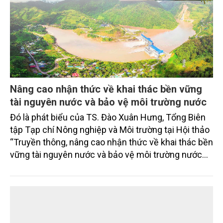
Nâng cao nhận thức về khai thác bền vững
tài nguyên nước và bảo vệ môi trường nước
Đó là phát biểu của TS. Đào Xuân Hưng, Tổng Biên
tập Tạp chí Nông nghiệp và Môi trường tại Hội thảo
“Truyền thông, nâng cao nhận thức về khai thác bền
vững tài nguyên nước và bảo vệ môi trường nước
xuyên biên giới” do Tạp chí Nông nghiệp và Môi
trường phối hợp với Sở Nông nghiệp và Môi trường
tỉnh Lai Châu tổ chức ngày 10/7/2026. Hội thảo thu
hút sự tham gia của hơn 100 đại biểu là lãnh đạo
các đơn vị thuộc Bộ Nông nghiệp và Môi trường,