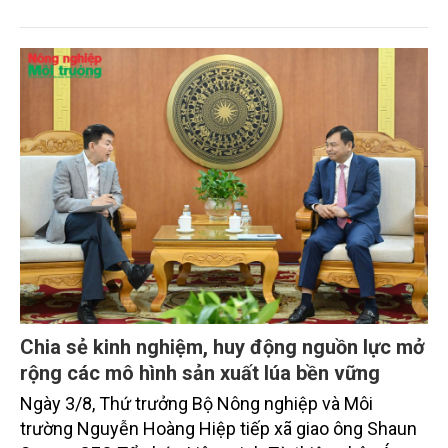
màu vụ mùa và vụ Hè -Thu. Chăn nuôi trâu, bò trong
tháng tiếp tục xu hướng giảm; chăn nuôi lợn phát
triển ổn định; chăn nuôi gia cầm duy trì đà tăng
trưởng khá. Diện tích rừng trồng mới và sản lượng
thủy sản đều tăng nhẹ.
Chia sẻ kinh nghiệm, huy động nguồn lực mở
rộng các mô hình sản xuất lúa bền vững
Ngày 3/8, Thứ trưởng Bộ Nông nghiệp và Môi