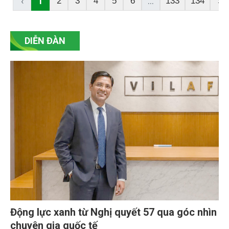
phương thức quản lý chất lượng tương ứng với từng
‹
1
...
2
3
4
5
6
133
134
›
mức độ rủi ro, làm rõ yêu cầu công bố tiêu chuẩn,
chứng nhận hợp quy và kiểm tra chuyên ngành đối
với hàng hóa nhập khẩu.
DIỄN ĐÀN
Động lực xanh từ Nghị quyết 57 qua góc nhìn
chuyên gia quốc tế