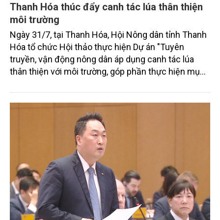
Thanh Hóa thúc đẩy canh tác lúa thân thiện
môi trường
Ngày 31/7, tại Thanh Hóa, Hội Nông dân tỉnh Thanh
Hóa tổ chức Hội thảo thực hiện Dự án "Tuyên
truyền, vận động nông dân áp dụng canh tác lúa
thân thiện với môi trường, góp phần thực hiện mục
tiêu phát thải ròng bằng 0 vào năm 2050". Chương
trình thu hút sự tham gia của đông đảo đại biểu đến
từ các cơ quan quản lý nhà nước, đơn vị nghiên cứu,
doanh nghiệp, hợp tác xã và nông dân đang trực
tiếp triển khai mô hình sản xuất lúa phát thải thấp.