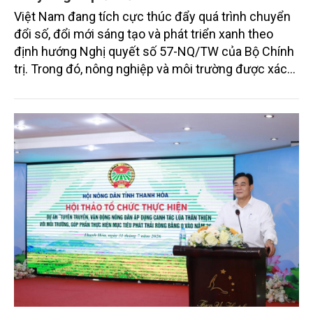
Việt Nam đang tích cực thúc đẩy quá trình chuyển
đổi số, đổi mới sáng tạo và phát triển xanh theo
định hướng Nghị quyết số 57-NQ/TW của Bộ Chính
trị. Trong đó, nông nghiệp và môi trường được xác
định là hai lĩnh vực trọng điểm chịu tác động sâu
sắc bởi các tiến bộ công nghệ và cam kết bền vững
toàn cầu, đặc biệt là mục tiêu đưa phát thải ròng
bằng 0 (Net-Zero) vào năm 2050.