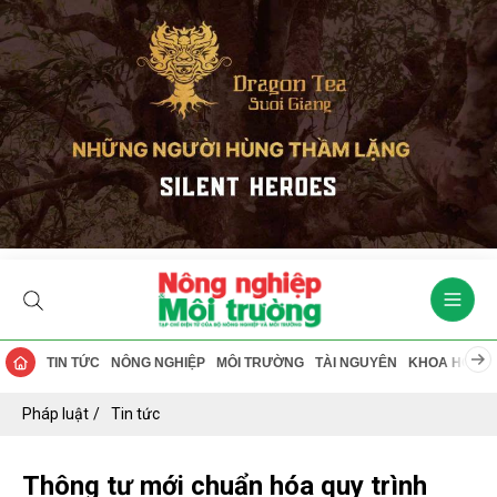
TIN TỨC
NÔNG NGHIỆP
MÔI TRƯỜNG
TÀI NGUYÊN
KHOA HỌC
Pháp luật
Tin tức
Thông tư mới chuẩn hóa quy trình