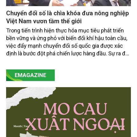
Chuyển đổi số là chìa khóa đưa nông nghiệp
Việt Nam vươn tầm thế giới
Trong tiến trình hiện thực hóa mục tiêu phát triển
bền vững và ứng phó với biến đổi khí hậu toàn cầu,
việc đẩy mạnh chuyển đổi số quốc gia được xác
định là bước đột phá chiến lược hàng đầu. Sự ra đời
của Nghị quyết số 57-NQ/TW đã trở thành động lực
mạnh mẽ, thúc đẩy quá trình cải cách toàn diện,
EMAGAZINE
minh bạch hóa chuỗi cung ứng và nâng cao hiệu
quả quản lý môi trường, đặc biệt trong hai lĩnh vực
then chốt là nông nghiệp và môi trường.