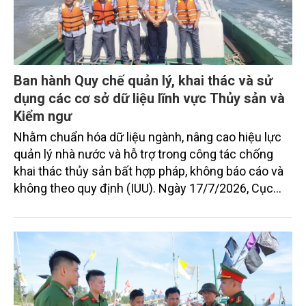
Ban hành Quy chế quản lý, khai thác và sử
dụng các cơ sở dữ liệu lĩnh vực Thủy sản và
Kiểm ngư
Nhằm chuẩn hóa dữ liệu ngành, nâng cao hiệu lực
quản lý nhà nước và hỗ trợ trong công tác chống
khai thác thủy sản bất hợp pháp, không báo cáo và
không theo quy định (IUU). Ngày 17/7/2026, Cục
Thủy sản và Kiểm ngư (Bộ Nông nghiệp và Môi
trường) đã ra quyết định số 391/QĐ-TSKN ban hành
Quy chế quản lý, khai thác và sử dụng các cơ sở dữ
liệu lĩnh vực Thủy sản và Kiểm ngư (Quy chế).