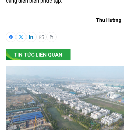
càng diễn biến phức tạp.
Thu Hường
TIN TỨC LIÊN QUAN