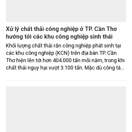
Xử lý chất thải công nghiệp ở TP. Cần Thơ
hướng tới các khu công nghiệp sinh thái
Khối lượng chất thải rắn công nghiệp phát sinh tại
các khu công nghiệp (KCN) trên địa bàn TP. Cần
Thơ hiện lên tới hơn 404.000 tấn mỗi năm, trong khi
chất thải nguy hại vượt 3.100 tấn. Mặc dù công tác
thu gom, phân loại và xử lý cơ bản được thực hiện
đúng quy định, nhưng việc thiếu các cơ sở xử lý đạt
chuẩn tại địa phương và khu vực Đồng bằng sông
Cửu Long (ĐBSCL) đang đặt ra nhiều thách thức đối
với mục tiêu phát triển công nghiệp xanh, bền vững.