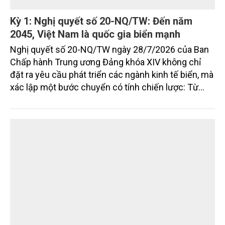
Kỳ 1: Nghị quyết số 20-NQ/TW: Đến năm
2045, Việt Nam là quốc gia biển mạnh
Nghị quyết số 20-NQ/TW ngày 28/7/2026 của Ban
Chấp hành Trung ương Đảng khóa XIV không chỉ
đặt ra yêu cầu phát triển các ngành kinh tế biển, mà
xác lập một bước chuyển có tính chiến lược: Từ
"khai thác biển" sang "quản trị biển hiện đại"; từ
"phát triển kinh tế ven biển" sang "xây dựng quốc
gia biển mạnh". Trong bước chuyển ấy, ngành Nông
nghiệp và Môi trường giữ vai trò đặc biệt quan trọng,
từ hoàn thiện thể chế, quy hoạch không gian biển,
quản lý tài nguyên đến bảo vệ môi trường, phục hồi
hệ sinh thái và kiến tạo sinh kế bền vững cho người