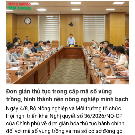
TIN TỨC
chủ động đổi mới tư duy, đầu tư công nghệ, xây
dựng thương hiệu trên nền tảng giá trị truyền thống.
Đơn giản thủ tục trong cấp mã số vùng
trồng, hình thành nền nông nghiệp minh bạch
Ngày 4/8, Bộ Nông nghiệp và Môi trường tổ chức
Hội nghị triển khai Nghị quyết số 36/2026/NQ-CP