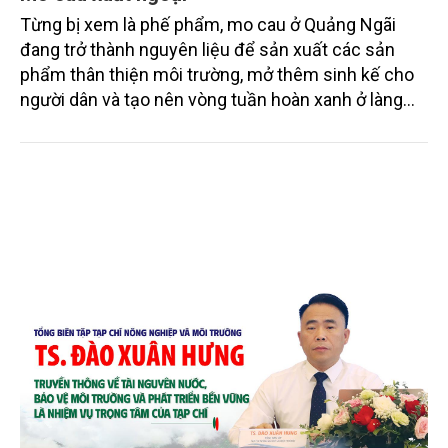
Từng bị xem là phế phẩm, mo cau ở Quảng Ngãi
đang trở thành nguyên liệu để sản xuất các sản
phẩm thân thiện môi trường, mở thêm sinh kế cho
người dân và tạo nên vòng tuần hoàn xanh ở làng
quê. Trải qua chặng đường dài (từ 2020 đến nay),
chén, dĩa... từ mo cau đã được thị trường trong nước
và quốc tế đón nhận.