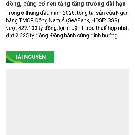
Quy mô tài sản SeABank vượt 427.100 tỷ
đồng, củng cố nền tảng tăng trưởng dài hạn
Trong 6 tháng đầu năm 2026, tổng tài sản của Ngân
hàng TMCP Đông Nam Á (SeABank, HOSE: SSB)
vượt 427.100 tỷ đồng, lợi nhuận trước thuế hợp nhất
đạt 2.625 tỷ đồng. Đồng hành cùng định hướng
giảm mặt bằng lãi suất để hỗ trợ nền kinh tế,
SeABank tiếp tục duy trì hoạt động hiệu quả, mở
TÀI NGUYÊN
rộng tín dụng, củng cố nguồn vốn và đảm bảo các
chỉ tiêu an toàn.