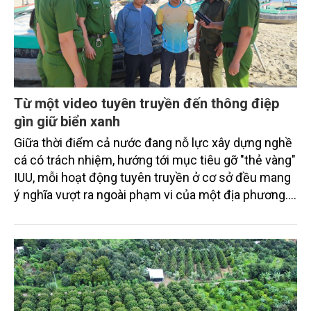
Từ một video tuyên truyền đến thông điệp
gìn giữ biển xanh
Giữa thời điểm cả nước đang nỗ lực xây dựng nghề
cá có trách nhiệm, hướng tới mục tiêu gỡ "thẻ vàng"
IUU, mỗi hoạt động tuyên truyền ở cơ sở đều mang
ý nghĩa vượt ra ngoài phạm vi của một địa phương.
Video "Tiếng nổ trên sóng biển" do Công an xã
Thạch Lạc (Hà Tĩnh) thực hiện là một ví dụ.