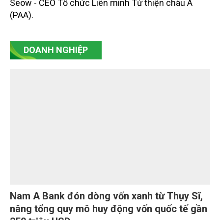
trường Nguyễn Hoàng Hiệp tiếp xã giao ông Shaun
Seow - CEO Tổ chức Liên minh Từ thiện châu Á
(PAA).
DOANH NGHIỆP