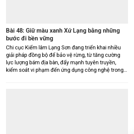
Những chỉ đạo mới của lãnh đạo thành phố được kỳ
vọng sẽ góp phần tháo gỡ điểm nghẽn này, hướng
tới xây dựng các KCN sạch, sinh thái trong giai
đoạn tới.
Bài 48: Giữ màu xanh Xứ Lạng bằng những
bước đi bền vững
Chi cục Kiểm lâm Lạng Sơn đang triển khai nhiều
giải pháp đồng bộ để bảo vệ rừng, từ tăng cường
lực lượng bám địa bàn, đẩy mạnh tuyên truyền,
kiểm soát vi phạm đến ứng dụng công nghệ trong
quản lý.