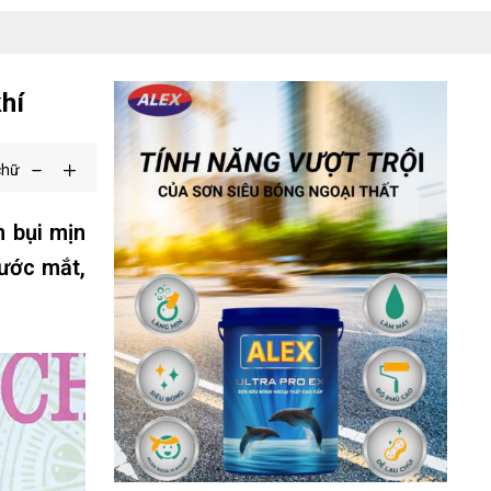
hí
chữ
 bụi mịn
rước mắt,