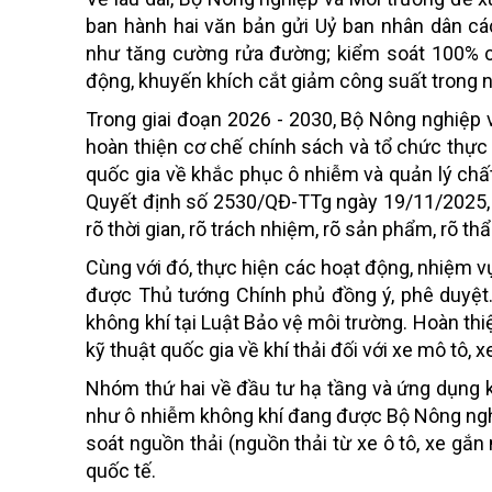
ban hành hai văn bản gửi Uỷ ban nhân dân cá
như tăng cường rửa đường; kiểm soát 100% c
động, khuyến khích cắt giảm công suất trong 
Trong giai đoạn 2026 - 2030, Bộ Nông nghiệp 
hoàn thiện cơ chế chính sách và tổ chức thực
quốc gia về khắc phục ô nhiễm và quản lý chấ
Quyết định số 2530/QĐ-TTg ngày 19/11/2025, cụ 
rõ thời gian, rõ trách nhiệm, rõ sản phẩm, rõ t
Cùng với đó, thực hiện các hoạt động, nhiệm v
được Thủ tướng Chính phủ đồng ý, phê duyệt.
không khí tại Luật Bảo vệ môi trường. Hoàn thi
kỹ thuật quốc gia về khí thải đối với xe mô tô,
Nhóm thứ hai về đầu tư hạ tầng và ứng dụng 
như ô nhiễm không khí đang được Bộ Nông nghi
soát nguồn thải (nguồn thải từ xe ô tô, xe gắ
quốc tế.