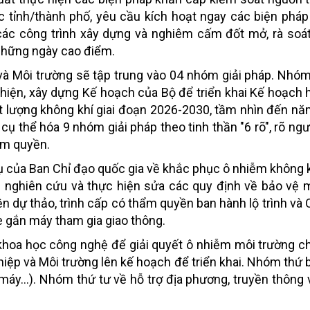
c tỉnh/thành phố, yêu cầu kích hoạt ngay các biện phá
ác công trình xây dựng và nghiêm cấm đốt mở, rà soát
những ngày cao điểm.
và Môi trường sẽ tập trung vào 04 nhóm giải pháp. Nhóm
 hiện, xây dựng Kế hoạch của Bộ để triển khai Kế hoạch
t lượng không khí giai đoạn 2026-2030, tầm nhìn đến nă
thể hóa 9 nhóm giải pháp theo tinh thần "6 rõ", rõ người
hẩm quyền.
ụ của Ban Chỉ đạo quốc gia về khắc phục ô nhiễm không k
 nghiên cứu và thực hiện sửa các quy định về bảo vệ 
ện dự thảo, trình cấp có thẩm quyền ban hành lộ trình và
 xe gắn máy tham gia giao thông.
khoa học công nghệ để giải quyết ô nhiễm môi trường 
ệp và Môi trường lên kế hoạch để triển khai. Nhóm thứ 
n máy…). Nhóm thứ tư về hỗ trợ địa phương, truyền thông 