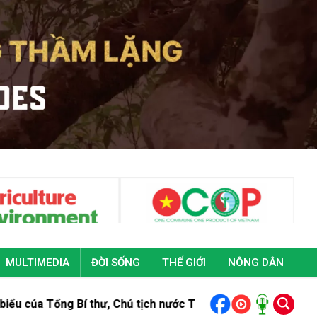
MULTIMEDIA
ĐỜI SỐNG
THẾ GIỚI
NÔNG DÂN
hư, Chủ tịch nước Tô Lâm tại Đại hội đại biểu toàn quốc Đoàn