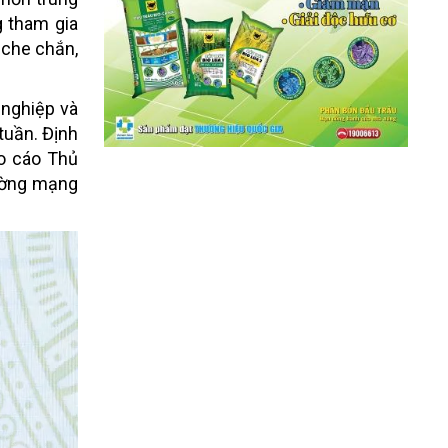
g tham gia
 che chắn,
 nghiệp và
 tuần. Định
áo cáo Thủ
cường mạng