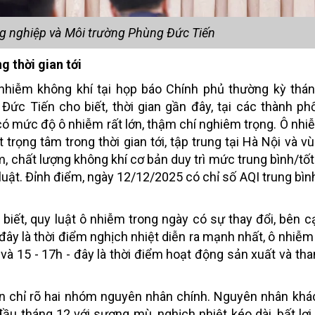
g nghiệp và Môi trường Phùng Đức Tiến
g thời gian tới
nhiễm không khí tại họp báo Chính phủ thường kỳ thán
ức Tiến cho biết, thời gian gần đây, tại các thành ph
ó mức độ ô nhiễm rất lớn, thậm chí nghiêm trọng. Ô nhi
 trọng tâm trong thời gian tới, tập trung tại Hà Nội và v
, chất lượng không khí cơ bản duy trì mức trung bình/tốt
luật. Đỉnh điểm, ngày 12/12/2025 có chỉ số AQI trung bìn
biết, quy luật ô nhiễm trong ngày có sự thay đổi, bên c
ây là thời điểm nghịch nhiệt diễn ra mạnh nhất, ô nhiễm
và 15 - 17h - đây là thời điểm hoạt động sản xuất và tha
n chỉ rõ hai nhóm nguyên nhân chính. Nguyên nhân khá
 đầu tháng 12 với sương mù, nghịch nhiệt kéo dài, bất lợi