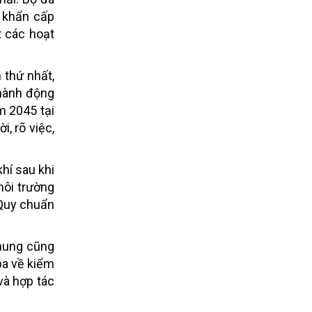
p khẩn cấp
 các hoạt
 thứ nhất,
 hành động
m 2045 tại
, rõ việc,
hí sau khi
môi trường
 Quy chuẩn
chung cũng
ba về kiểm
và hợp tác