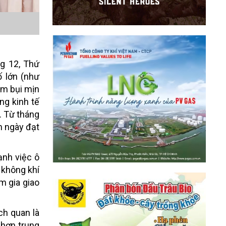
g 12, Thứ
ố lớn (như
ễm bụi mịn
ùng kinh tế
. Từ tháng
h ngày đạt
ạnh việc ô
 không khí
m gia giao
ch quan là
 hơn trung