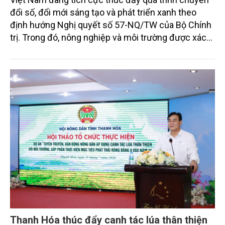
đổi số, đổi mới sáng tạo và phát triển xanh theo
định hướng Nghị quyết số 57-NQ/TW của Bộ Chính
trị. Trong đó, nông nghiệp và môi trường được xác
định là hai lĩnh vực trọng điểm chịu tác động sâu
sắc bởi các tiến bộ công nghệ và cam kết bền vững
toàn cầu, đặc biệt là mục tiêu đưa phát thải ròng
bằng 0 (Net-Zero) vào năm 2050.
Thanh Hóa thúc đẩy canh tác lúa thân thiện