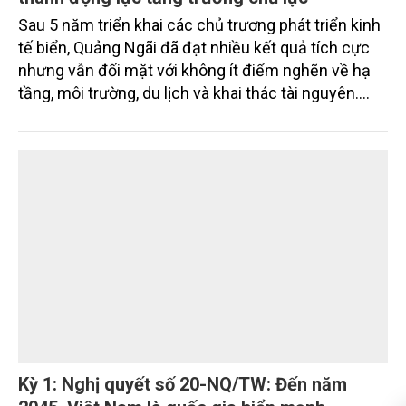
Quảng Ngãi đặt mục tiêu đưa kinh tế biển trở
thành động lực tăng trưởng chủ lực
Sau 5 năm triển khai các chủ trương phát triển kinh
tế biển, Quảng Ngãi đã đạt nhiều kết quả tích cực
nhưng vẫn đối mặt với không ít điểm nghẽn về hạ
tầng, môi trường, du lịch và khai thác tài nguyên.
Nghị quyết mới của Ban Chấp hành Đảng bộ tỉnh
đặt mục tiêu đưa kinh tế biển phát triển nhanh, bền
vững, trở thành động lực quan trọng thúc đẩy tăng
trưởng của tỉnh đến năm 2030, tầm nhìn đến năm
2045.