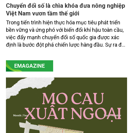
Chuyển đổi số là chìa khóa đưa nông nghiệp
Việt Nam vươn tầm thế giới
Trong tiến trình hiện thực hóa mục tiêu phát triển
bền vững và ứng phó với biến đổi khí hậu toàn cầu,
việc đẩy mạnh chuyển đổi số quốc gia được xác
định là bước đột phá chiến lược hàng đầu. Sự ra đời
của Nghị quyết số 57-NQ/TW đã trở thành động lực
mạnh mẽ, thúc đẩy quá trình cải cách toàn diện,
EMAGAZINE
minh bạch hóa chuỗi cung ứng và nâng cao hiệu
quả quản lý môi trường, đặc biệt trong hai lĩnh vực
then chốt là nông nghiệp và môi trường.