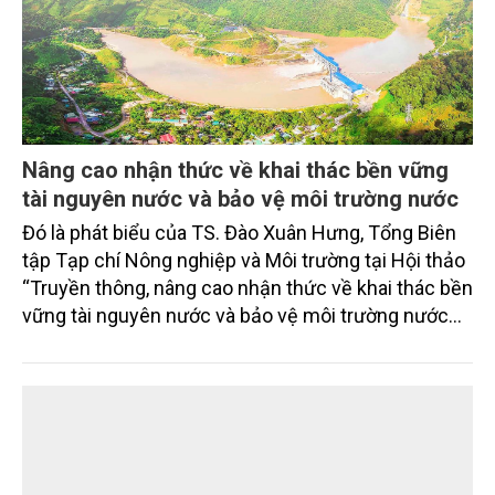
Nâng cao nhận thức về khai thác bền vững
tài nguyên nước và bảo vệ môi trường nước
Đó là phát biểu của TS. Đào Xuân Hưng, Tổng Biên
tập Tạp chí Nông nghiệp và Môi trường tại Hội thảo
“Truyền thông, nâng cao nhận thức về khai thác bền
vững tài nguyên nước và bảo vệ môi trường nước
xuyên biên giới” do Tạp chí Nông nghiệp và Môi
trường phối hợp với Sở Nông nghiệp và Môi trường
tỉnh Lai Châu tổ chức ngày 10/7/2026. Hội thảo thu
hút sự tham gia của hơn 100 đại biểu là lãnh đạo
các đơn vị thuộc Bộ Nông nghiệp và Môi trường,
chuyên gia, nhà khoa học, Sở Nông nghiệp và Môi