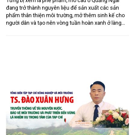
Từng bị xem là phế phẩm, mo cau ở Quảng Ngãi
đang trở thành nguyên liệu để sản xuất các sản
phẩm thân thiện môi trường, mở thêm sinh kế cho
người dân và tạo nên vòng tuần hoàn xanh ở làng
quê. Trải qua chặng đường dài (từ 2020 đến nay),
chén, dĩa... từ mo cau đã được thị trường trong nước
và quốc tế đón nhận.