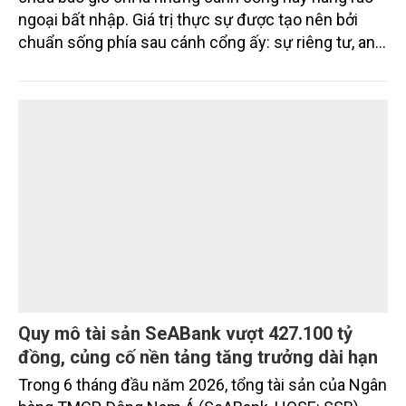
những giá trị nằm ở bản quy hoạch vượt trội
Trong bất động sản cao cấp, compound (khép kín)
chưa bao giờ chỉ là những cánh cổng hay hàng rào
ngoại bất nhập. Giá trị thực sự được tạo nên bởi
chuẩn sống phía sau cánh cổng ấy: sự riêng tư, an
ninh, cộng đồng cư dân tinh hoa và hệ tiện ích, dịch
vụ được thiết kế dành riêng cho họ.