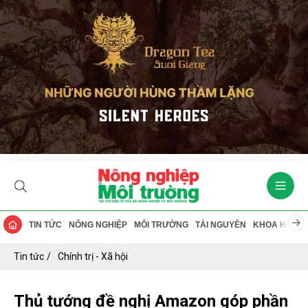
TIN TỨC
NÔNG NGHIỆP
MÔI TRƯỜNG
TÀI NGUYÊN
KHOA HỌC
Tin tức
Chính trị - Xã hội
Thủ tướng đề nghị Amazon góp phần