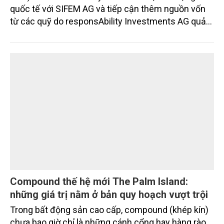
350 triệu USD
Ngân hàng TMCP Nam Á (Nam A Bank - HOSE:
NAB) vừa chính thức ký kết thỏa thuận tín dụng
quốc tế với SIFEM AG và tiếp cận thêm nguồn vốn
từ các quỹ do responsAbility Investments AG quản
lý, nâng tổng quy mô dòng vốn mà ngân hàng này
thu hút thành công từ đầu năm đến nay lên gần 350
triệu USD.
Compound thế hệ mới The Palm Island: