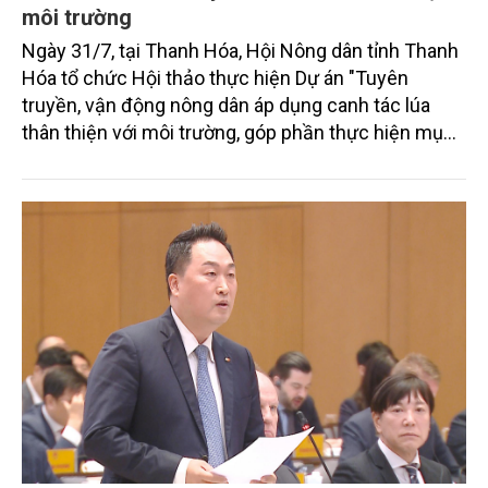
môi trường
Ngày 31/7, tại Thanh Hóa, Hội Nông dân tỉnh Thanh
Hóa tổ chức Hội thảo thực hiện Dự án "Tuyên
truyền, vận động nông dân áp dụng canh tác lúa
thân thiện với môi trường, góp phần thực hiện mục
tiêu phát thải ròng bằng 0 vào năm 2050". Chương
trình thu hút sự tham gia của đông đảo đại biểu đến
từ các cơ quan quản lý nhà nước, đơn vị nghiên cứu,
doanh nghiệp, hợp tác xã và nông dân đang trực
tiếp triển khai mô hình sản xuất lúa phát thải thấp.