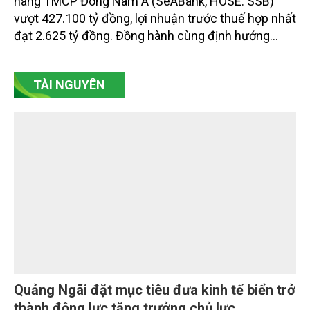
Quy mô tài sản SeABank vượt 427.100 tỷ
đồng, củng cố nền tảng tăng trưởng dài hạn
Trong 6 tháng đầu năm 2026, tổng tài sản của Ngân
hàng TMCP Đông Nam Á (SeABank, HOSE: SSB)
vượt 427.100 tỷ đồng, lợi nhuận trước thuế hợp nhất
đạt 2.625 tỷ đồng. Đồng hành cùng định hướng
giảm mặt bằng lãi suất để hỗ trợ nền kinh tế,
SeABank tiếp tục duy trì hoạt động hiệu quả, mở
TÀI NGUYÊN
rộng tín dụng, củng cố nguồn vốn và đảm bảo các
chỉ tiêu an toàn.