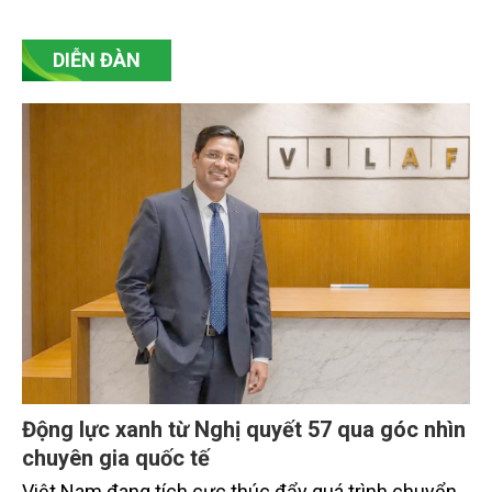
mạng là chủ trương nhất quán, là trách nhiệm chính
trị, là truyền thống, là đạo lý của dân tộc ta, thể hiện
tính nhân văn sâu sắc của chế độ xã hội chủ nghĩa.
DIỄN ĐÀN
Động lực xanh từ Nghị quyết 57 qua góc nhìn
chuyên gia quốc tế
Việt Nam đang tích cực thúc đẩy quá trình chuyển