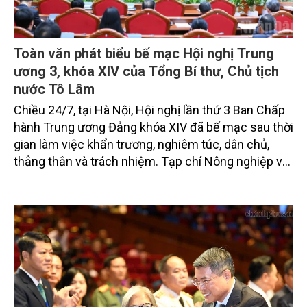
Toàn văn phát biểu bế mạc Hội nghị Trung
ương 3, khóa XIV của Tổng Bí thư, Chủ tịch
nước Tô Lâm
Chiều 24/7, tại Hà Nội, Hội nghị lần thứ 3 Ban Chấp
hành Trung ương Đảng khóa XIV đã bế mạc sau thời
gian làm việc khẩn trương, nghiêm túc, dân chủ,
thẳng thắn và trách nhiệm. Tạp chí Nông nghiệp và
Môi trường xin trân trọng giới thiệu toàn văn bài phát
biểu của Tổng Bí thư, Chủ tịch nước Tô Lâm bế mạc
hội nghị.