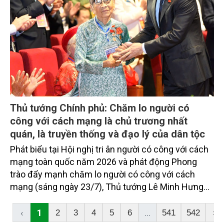
Thủ tướng Chính phủ: Chăm lo người có
công với cách mạng là chủ trương nhất
quán, là truyền thống và đạo lý của dân tộc
Phát biểu tại Hội nghị tri ân người có công với cách
mạng toàn quốc năm 2026 và phát động Phong
trào đẩy mạnh chăm lo người có công với cách
mạng (sáng ngày 23/7), Thủ tướng Lê Minh Hưng
nêu rõ, trong suốt 79 năm qua, Đảng và Nhà nước ta
luôn xác định chăm lo người có công với cách
‹
1
...
2
3
4
5
6
541
542
›