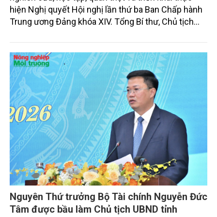
hiện Nghị quyết Hội nghị lần thứ ba Ban Chấp hành
Trung ương Đảng khóa XIV. Tổng Bí thư, Chủ tịch
nước Tô Lâm đã có bài phát biểu chỉ đạo quan
trọng. Tạp chí Nông nghiệp và Môi trường trân trọng
giới thiệu toàn văn bài phát biểu của đồng chí Tổng
Bí thư, Chủ tịch nước.
Nguyên Thứ trưởng Bộ Tài chính Nguyễn Đức
Tâm được bầu làm Chủ tịch UBND tỉnh