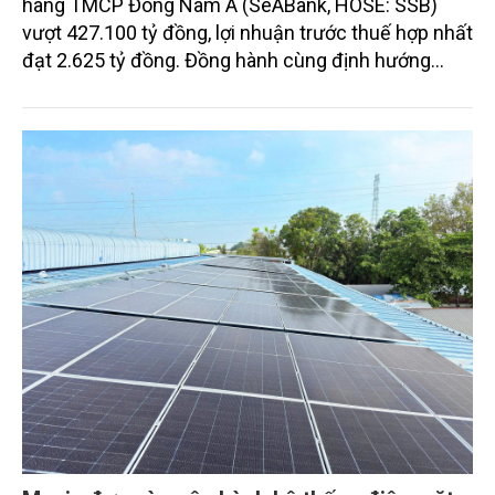
hàng TMCP Đông Nam Á (SeABank, HOSE: SSB)
vượt 427.100 tỷ đồng, lợi nhuận trước thuế hợp nhất
đạt 2.625 tỷ đồng. Đồng hành cùng định hướng
giảm mặt bằng lãi suất để hỗ trợ nền kinh tế,
SeABank tiếp tục duy trì hoạt động hiệu quả, mở
rộng tín dụng, củng cố nguồn vốn và đảm bảo các
chỉ tiêu an toàn.