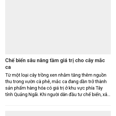
chức Diễn đàn “Kích hoạt tăng trưởng: Chính sách
vi mô đột phá và mục tiêu hai con số”. Diễn đàn có
sự tham gia của một số bộ ngành, cơ quan Trung
ương, chuyên gia kinh tế, nhà khoa học, đại diện các
trường đại học, viện nghiên cứu, hiệp hội doanh
nghiệp và cộng đồng doanh nghiệp.
Chế biến sâu nâng tầm giá trị cho cây mắc
ca
Từ một loại cây trồng xen nhằm tăng thêm nguồn
thu trong vườn cà phê, mắc ca đang dần trở thành