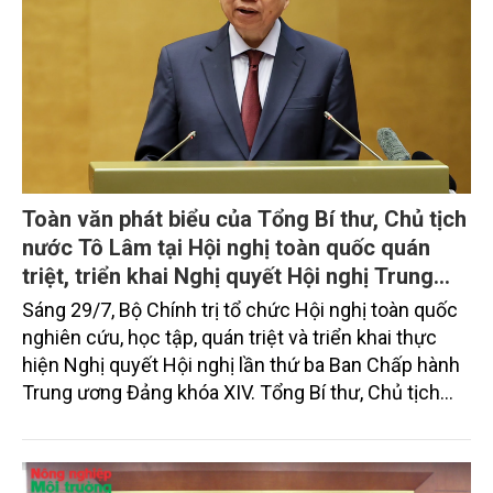
Toàn văn phát biểu của Tổng Bí thư, Chủ tịch
nước Tô Lâm tại Hội nghị toàn quốc quán
triệt, triển khai Nghị quyết Hội nghị Trung
ương 3, khóa XIV
Sáng 29/7, Bộ Chính trị tổ chức Hội nghị toàn quốc
nghiên cứu, học tập, quán triệt và triển khai thực
hiện Nghị quyết Hội nghị lần thứ ba Ban Chấp hành
Trung ương Đảng khóa XIV. Tổng Bí thư, Chủ tịch
nước Tô Lâm đã có bài phát biểu chỉ đạo quan
trọng. Tạp chí Nông nghiệp và Môi trường trân trọng
giới thiệu toàn văn bài phát biểu của đồng chí Tổng