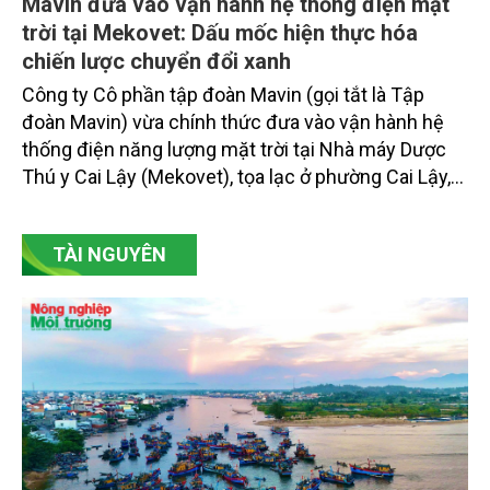
Mavin đưa vào vận hành hệ thống điện mặt
trời tại Mekovet: Dấu mốc hiện thực hóa
chiến lược chuyển đổi xanh
Công ty Cô phần tập đoàn Mavin (gọi tắt là Tập
đoàn Mavin) vừa chính thức đưa vào vận hành hệ
thống điện năng lượng mặt trời tại Nhà máy Dược
Thú y Cai Lậy (Mekovet), tọa lạc ở phường Cai Lậy,
tỉnh Đồng Tháp.
TÀI NGUYÊN