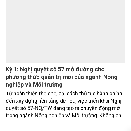
sản phẩm hàng hóa có giá trị ở khu vực phía Tây
tỉnh Quảng Ngãi. Khi người dân đầu tư chế biến, xây
dựng thương hiệu và liên kết sản xuất, giá trị hạt
mắc ca được nâng lên đáng kể, tạo động lực hình
thành vùng nguyên liệu bền vững.
Kỳ 1: Nghị quyết số 57 mở đường cho
phương thức quản trị mới của ngành Nông
nghiệp và Môi trường
Từ hoàn thiện thể chế, cải cách thủ tục hành chính