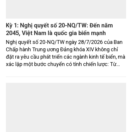
Kỳ 1: Nghị quyết số 20-NQ/TW: Đến năm
2045, Việt Nam là quốc gia biển mạnh
Nghị quyết số 20-NQ/TW ngày 28/7/2026 của Ban
Chấp hành Trung ương Đảng khóa XIV không chỉ
đặt ra yêu cầu phát triển các ngành kinh tế biển, mà
xác lập một bước chuyển có tính chiến lược: Từ
"khai thác biển" sang "quản trị biển hiện đại"; từ
"phát triển kinh tế ven biển" sang "xây dựng quốc
gia biển mạnh". Trong bước chuyển ấy, ngành Nông
nghiệp và Môi trường giữ vai trò đặc biệt quan trọng,
từ hoàn thiện thể chế, quy hoạch không gian biển,
quản lý tài nguyên đến bảo vệ môi trường, phục hồi
hệ sinh thái và kiến tạo sinh kế bền vững cho người