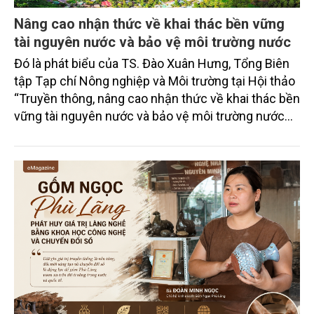
Nâng cao nhận thức về khai thác bền vững
tài nguyên nước và bảo vệ môi trường nước
Đó là phát biểu của TS. Đào Xuân Hưng, Tổng Biên
tập Tạp chí Nông nghiệp và Môi trường tại Hội thảo
“Truyền thông, nâng cao nhận thức về khai thác bền
vững tài nguyên nước và bảo vệ môi trường nước
xuyên biên giới” do Tạp chí Nông nghiệp và Môi
trường phối hợp với Sở Nông nghiệp và Môi trường
tỉnh Lai Châu tổ chức ngày 10/7/2026. Hội thảo thu
hút sự tham gia của hơn 100 đại biểu là lãnh đạo
các đơn vị thuộc Bộ Nông nghiệp và Môi trường,
chuyên gia, nhà khoa học, Sở Nông nghiệp và Môi
trường tỉnh Lai Châu và đại diện các cơ quan đơn vị
doanh nghiệp ở các tỉnh miền núi phía Bắc.