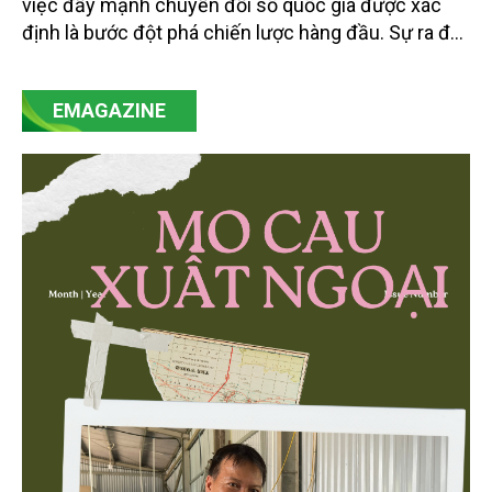
việc đẩy mạnh chuyển đổi số quốc gia được xác
định là bước đột phá chiến lược hàng đầu. Sự ra đời
của Nghị quyết số 57-NQ/TW đã trở thành động lực
mạnh mẽ, thúc đẩy quá trình cải cách toàn diện,
EMAGAZINE
minh bạch hóa chuỗi cung ứng và nâng cao hiệu
quả quản lý môi trường, đặc biệt trong hai lĩnh vực
then chốt là nông nghiệp và môi trường.