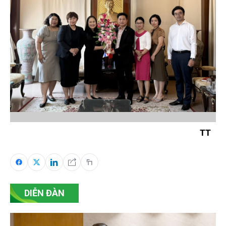
TT
DIỄN ĐÀN