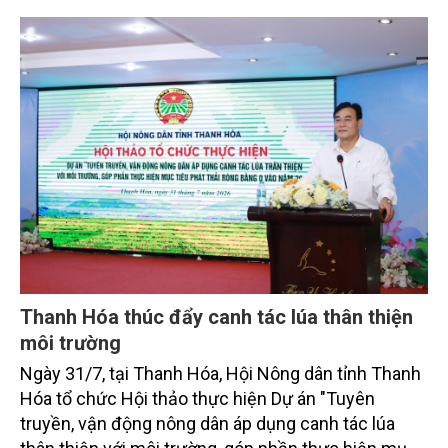
sắc bởi các tiến bộ công nghệ và cam kết bền vững
toàn cầu, đặc biệt là mục tiêu đưa phát thải ròng
bằng 0 (Net-Zero) vào năm 2050.
Thanh Hóa thúc đẩy canh tác lúa thân thiện
môi trường
Ngày 31/7, tại Thanh Hóa, Hội Nông dân tỉnh Thanh
Hóa tổ chức Hội thảo thực hiện Dự án "Tuyên
truyền, vận động nông dân áp dụng canh tác lúa