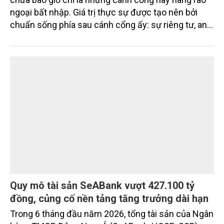
ngoại bất nhập. Giá trị thực sự được tạo nên bởi
chuẩn sống phía sau cánh cổng ấy: sự riêng tư, an
ninh, cộng đồng cư dân tinh hoa và hệ tiện ích, dịch
vụ được thiết kế dành riêng cho họ.
Quy mô tài sản SeABank vượt 427.100 tỷ
đồng, củng cố nền tảng tăng trưởng dài hạn
Trong 6 tháng đầu năm 2026, tổng tài sản của Ngân