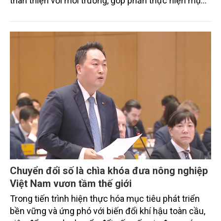
thân thiện với môi trường, góp phần thực hiện mục
tiêu phát thải ròng bằng 0 vào năm 2050". Chương
trình thu hút sự tham gia của đông đảo đại biểu đến
từ các cơ quan quản lý nhà nước, đơn vị nghiên cứu,
doanh nghiệp, hợp tác xã và nông dân đang trực
tiếp triển khai mô hình sản xuất lúa phát thải thấp.
Chuyển đổi số là chìa khóa đưa nông nghiệp
Việt Nam vươn tầm thế giới
Trong tiến trình hiện thực hóa mục tiêu phát triển
bền vững và ứng phó với biến đổi khí hậu toàn cầu,