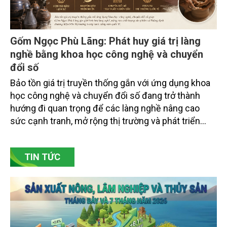
Gốm Ngọc Phù Lãng: Phát huy giá trị làng
nghề bằng khoa học công nghệ và chuyển
đổi số
Bảo tồn giá trị truyền thống gắn với ứng dụng khoa
học công nghệ và chuyển đổi số đang trở thành
hướng đi quan trọng để các làng nghề nâng cao
sức cạnh tranh, mở rộng thị trường và phát triển
bền vững. Tại làng gốm Phù Lãng, xã Phù Lãng, tỉnh
Bắc Ninh, nhiều nghệ nhân và cơ sở sản xuất đã
TIN TỨC
chủ động đổi mới tư duy, đầu tư công nghệ, xây
dựng thương hiệu trên nền tảng giá trị truyền thống.