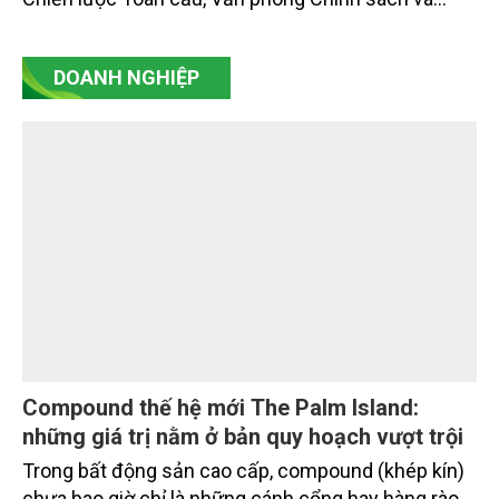
Chiến lược Toàn cầu, Cơ quan Quản lý Thực phẩm
và Dược phẩm Hoa Kỳ (FDA).
DOANH NGHIỆP
Compound thế hệ mới The Palm Island:
những giá trị nằm ở bản quy hoạch vượt trội
Trong bất động sản cao cấp, compound (khép kín)
chưa bao giờ chỉ là những cánh cổng hay hàng rào