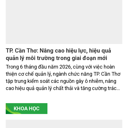
bao nhiêu tấn CO2 tương đương, mà còn hỏi giảm
bằng cách nào, ai xác nhận, có bền vững không, có
công bằng không, có bị ghi nhận trùng lặp không và
có thực sự đóng góp cho chuyển đổi xanh hay
không. Đó là điểm cốt lõi của tín chỉ carbon thế hệ
mới.
TP. Cần Thơ: Nâng cao hiệu lực, hiệu quả
quản lý môi trường trong giai đoạn mới
Trong 6 tháng đầu năm 2026, cùng với việc hoàn
thiện cơ chế quản lý, ngành chức năng TP. Cần Thơ
tập trung kiểm soát các nguồn gây ô nhiễm, nâng
cao hiệu quả quản lý chất thải và tăng cường trách