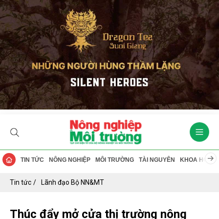
TIN TỨC
NÔNG NGHIỆP
MÔI TRƯỜNG
TÀI NGUYÊN
KHOA HỌC
Tin tức
Lãnh đạo Bộ NN&MT
Thúc đẩy mở cửa thị trường nông