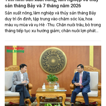
sản tháng Bảy và 7 tháng năm 2026
Sản xuất nông, lâm nghiệp và thủy sản tháng Bảy
duy trì ổn định, tập trung vào chăm sóc lúa, hoa
màu vụ mùa và vụ Hè -Thu. Chăn nuôi trâu, bò trong
tháng tiếp tục xu hướng giảm; chăn nuôi lợn phát
triển ổn định; chăn nuôi gia cầm duy trì đà tăng
trưởng khá. Diện tích rừng trồng mới và sản lượng
thủy sản đều tăng nhẹ.