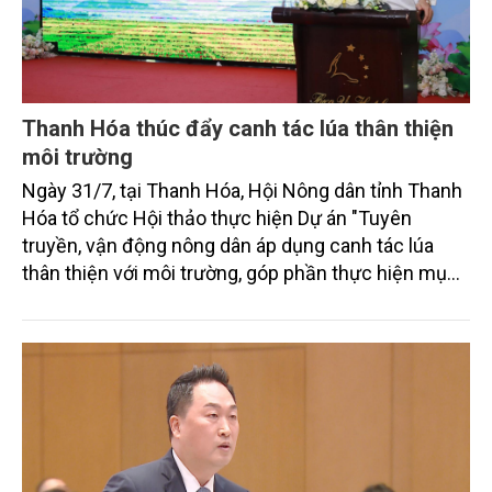
Thanh Hóa thúc đẩy canh tác lúa thân thiện
môi trường
Ngày 31/7, tại Thanh Hóa, Hội Nông dân tỉnh Thanh
Hóa tổ chức Hội thảo thực hiện Dự án "Tuyên
truyền, vận động nông dân áp dụng canh tác lúa
thân thiện với môi trường, góp phần thực hiện mục
tiêu phát thải ròng bằng 0 vào năm 2050". Chương
trình thu hút sự tham gia của đông đảo đại biểu đến
từ các cơ quan quản lý nhà nước, đơn vị nghiên cứu,
doanh nghiệp, hợp tác xã và nông dân đang trực
tiếp triển khai mô hình sản xuất lúa phát thải thấp.