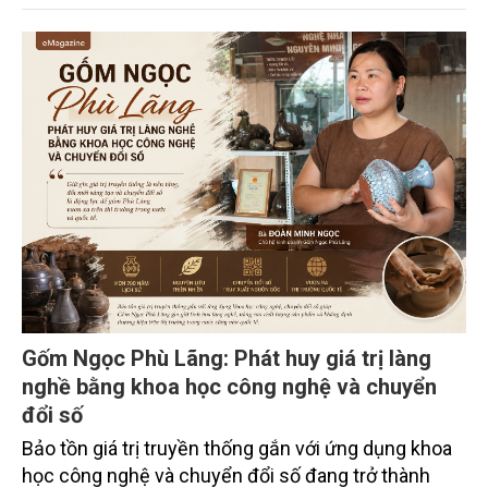
trường phối hợp với Sở Nông nghiệp và Môi trường
tỉnh Lai Châu tổ chức ngày 10/7/2026. Hội thảo thu
hút sự tham gia của hơn 100 đại biểu là lãnh đạo
các đơn vị thuộc Bộ Nông nghiệp và Môi trường,
chuyên gia, nhà khoa học, Sở Nông nghiệp và Môi
trường tỉnh Lai Châu và đại diện các cơ quan đơn vị
doanh nghiệp ở các tỉnh miền núi phía Bắc.
Gốm Ngọc Phù Lãng: Phát huy giá trị làng
nghề bằng khoa học công nghệ và chuyển
đổi số
Bảo tồn giá trị truyền thống gắn với ứng dụng khoa
học công nghệ và chuyển đổi số đang trở thành