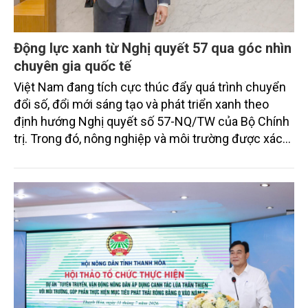
Động lực xanh từ Nghị quyết 57 qua góc nhìn
chuyên gia quốc tế
Việt Nam đang tích cực thúc đẩy quá trình chuyển
đổi số, đổi mới sáng tạo và phát triển xanh theo
định hướng Nghị quyết số 57-NQ/TW của Bộ Chính
trị. Trong đó, nông nghiệp và môi trường được xác
định là hai lĩnh vực trọng điểm chịu tác động sâu
sắc bởi các tiến bộ công nghệ và cam kết bền vững
toàn cầu, đặc biệt là mục tiêu đưa phát thải ròng
bằng 0 (Net-Zero) vào năm 2050.