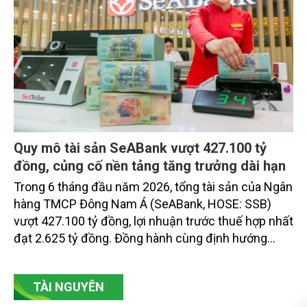
Quy mô tài sản SeABank vượt 427.100 tỷ
đồng, củng cố nền tảng tăng trưởng dài hạn
Trong 6 tháng đầu năm 2026, tổng tài sản của Ngân
hàng TMCP Đông Nam Á (SeABank, HOSE: SSB)
vượt 427.100 tỷ đồng, lợi nhuận trước thuế hợp nhất
đạt 2.625 tỷ đồng. Đồng hành cùng định hướng
giảm mặt bằng lãi suất để hỗ trợ nền kinh tế,
SeABank tiếp tục duy trì hoạt động hiệu quả, mở
TÀI NGUYÊN
rộng tín dụng, củng cố nguồn vốn và đảm bảo các
chỉ tiêu an toàn.