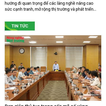
hướng đi quan trọng để các làng nghề nâng cao
sức cạnh tranh, mở rộng thị trường và phát triển
bền vững. Tại làng gốm Phù Lãng, xã Phù Lãng, tỉnh
Bắc Ninh, nhiều nghệ nhân và cơ sở sản xuất đã
TIN TỨC
chủ động đổi mới tư duy, đầu tư công nghệ, xây
dựng thương hiệu trên nền tảng giá trị truyền thống.