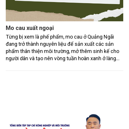
Mo cau xuất ngoại
Từng bị xem là phế phẩm, mo cau ở Quảng Ngãi
đang trở thành nguyên liệu để sản xuất các sản
phẩm thân thiện môi trường, mở thêm sinh kế cho
người dân và tạo nên vòng tuần hoàn xanh ở làng
quê. Trải qua chặng đường dài (từ 2020 đến nay),
chén, dĩa... từ mo cau đã được thị trường trong nước
và quốc tế đón nhận.