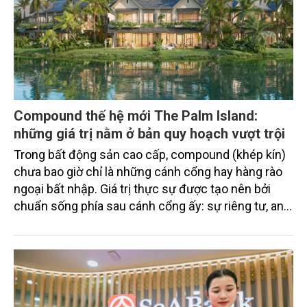
Compound thế hệ mới The Palm Island:
những giá trị nằm ở bản quy hoạch vượt trội
Trong bất động sản cao cấp, compound (khép kín)
chưa bao giờ chỉ là những cánh cổng hay hàng rào
ngoại bất nhập. Giá trị thực sự được tạo nên bởi
chuẩn sống phía sau cánh cổng ấy: sự riêng tư, an
ninh, cộng đồng cư dân tinh hoa và hệ tiện ích, dịch
vụ được thiết kế dành riêng cho họ.