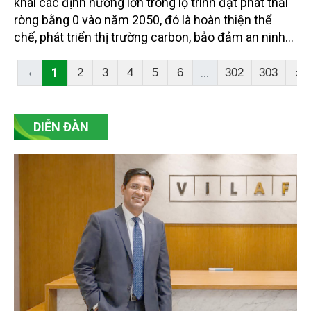
khai các định hướng lớn trong lộ trình đạt phát thải
ròng bằng 0 vào năm 2050, đó là hoàn thiện thể
chế, phát triển thị trường carbon, bảo đảm an ninh
năng lượng gắn với chuyển dịch năng lượng xanh,
bền vững, thúc đẩy chuyển đổi xanh trong các
‹
1
...
2
3
4
5
6
302
303
›
ngành kinh tế, phát huy vai trò của các hệ sinh thái
tự nhiên trong hấp thụ và lưu giữ carbon.
DIỄN ĐÀN