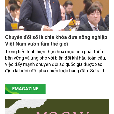
Chuyển đổi số là chìa khóa đưa nông nghiệp
Việt Nam vươn tầm thế giới
Trong tiến trình hiện thực hóa mục tiêu phát triển
bền vững và ứng phó với biến đổi khí hậu toàn cầu,
việc đẩy mạnh chuyển đổi số quốc gia được xác
định là bước đột phá chiến lược hàng đầu. Sự ra đời
của Nghị quyết số 57-NQ/TW đã trở thành động lực
mạnh mẽ, thúc đẩy quá trình cải cách toàn diện,
EMAGAZINE
minh bạch hóa chuỗi cung ứng và nâng cao hiệu
quả quản lý môi trường, đặc biệt trong hai lĩnh vực
then chốt là nông nghiệp và môi trường.