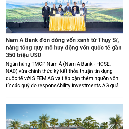
Nam A Bank đón dòng vốn xanh từ Thụy Sĩ,
nâng tổng quy mô huy động vốn quốc tế gần
350 triệu USD
Ngân hàng TMCP Nam Á (Nam A Bank - HOSE:
NAB) vừa chính thức ký kết thỏa thuận tín dụng
quốc tế với SIFEM AG và tiếp cận thêm nguồn vốn
từ các quỹ do responsAbility Investments AG quản
lý, nâng tổng quy mô dòng vốn mà ngân hàng này
thu hút thành công từ đầu năm đến nay lên gần 350
triệu USD.