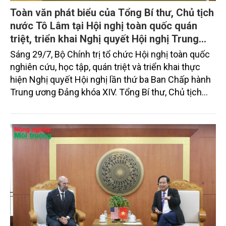
Toàn văn phát biểu của Tổng Bí thư, Chủ tịch
nước Tô Lâm tại Hội nghị toàn quốc quán
triệt, triển khai Nghị quyết Hội nghị Trung
ương 3, khóa XIV
Sáng 29/7, Bộ Chính trị tổ chức Hội nghị toàn quốc
nghiên cứu, học tập, quán triệt và triển khai thực
hiện Nghị quyết Hội nghị lần thứ ba Ban Chấp hành
Trung ương Đảng khóa XIV. Tổng Bí thư, Chủ tịch
nước Tô Lâm đã có bài phát biểu chỉ đạo quan
trọng. Tạp chí Nông nghiệp và Môi trường trân trọng
giới thiệu toàn văn bài phát biểu của đồng chí Tổng
Bí thư, Chủ tịch nước.