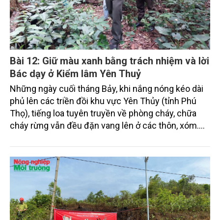
Bài 12: Giữ màu xanh bằng trách nhiệm và lời
Bác dạy ở Kiểm lâm Yên Thuỷ
Những ngày cuối tháng Bảy, khi nắng nóng kéo dài
phủ lên các triền đồi khu vực Yên Thủy (tỉnh Phú
Thọ), tiếng loa tuyên truyền về phòng cháy, chữa
cháy rừng vẫn đều đặn vang lên ở các thôn, xóm.
Trên những con đường đất dẫn vào rừng, lực lượng
kiểm lâm địa bàn cùng công an xã, dân quân và chủ
rừng miệt mài tuần tra.