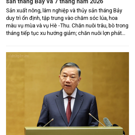
Tình hình sản xuất nông, lâm nghiệp và thủy
sản tháng Bảy và 7 tháng năm 2026
Sản xuất nông, lâm nghiệp và thủy sản tháng Bảy
duy trì ổn định, tập trung vào chăm sóc lúa, hoa
màu vụ mùa và vụ Hè -Thu. Chăn nuôi trâu, bò trong
tháng tiếp tục xu hướng giảm; chăn nuôi lợn phát
triển ổn định; chăn nuôi gia cầm duy trì đà tăng
trưởng khá. Diện tích rừng trồng mới và sản lượng
thủy sản đều tăng nhẹ.