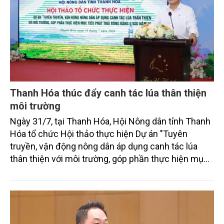
Thanh Hóa thúc đẩy canh tác lúa thân thiện
môi trường
Ngày 31/7, tại Thanh Hóa, Hội Nông dân tỉnh Thanh
Hóa tổ chức Hội thảo thực hiện Dự án "Tuyên
truyền, vận động nông dân áp dụng canh tác lúa
thân thiện với môi trường, góp phần thực hiện mục
tiêu phát thải ròng bằng 0 vào năm 2050". Chương
trình thu hút sự tham gia của đông đảo đại biểu đến
từ các cơ quan quản lý nhà nước, đơn vị nghiên cứu,
doanh nghiệp, hợp tác xã và nông dân đang trực
tiếp triển khai mô hình sản xuất lúa phát thải thấp.