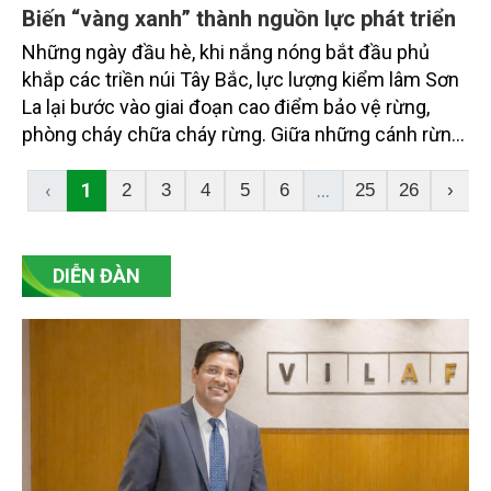
Biến “vàng xanh” thành nguồn lực phát triển
Những ngày đầu hè, khi nắng nóng bắt đầu phủ
khắp các triền núi Tây Bắc, lực lượng kiểm lâm Sơn
La lại bước vào giai đoạn cao điểm bảo vệ rừng,
phòng cháy chữa cháy rừng. Giữa những cánh rừng
trải dài từ Mường La, Sốp Cộp đến Tà Xùa, lời dạy
của Chủ tịch Hồ Chí Minh: “Rừng là vàng, nếu mình
‹
1
...
2
3
4
5
6
25
26
›
biết bảo vệ, xây dựng thì rừng rất quý” vẫn vẹn
nguyên giá trị, trở thành kim chỉ nam cho hành trình
gìn giữ và phát triển “lá phổi xanh” của vùng đất cửa
DIỄN ĐÀN
ngõ Tây Bắc.