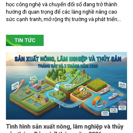
đổi số
Bảo tồn giá trị truyền thống gắn với ứng dụng khoa
học công nghệ và chuyển đổi số đang trở thành
hướng đi quan trọng để các làng nghề nâng cao
sức cạnh tranh, mở rộng thị trường và phát triển
bền vững. Tại làng gốm Phù Lãng, xã Phù Lãng, tỉnh
Bắc Ninh, nhiều nghệ nhân và cơ sở sản xuất đã
TIN TỨC
chủ động đổi mới tư duy, đầu tư công nghệ, xây
dựng thương hiệu trên nền tảng giá trị truyền thống.