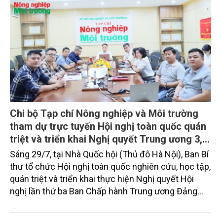
Chi bộ Tạp chí Nông nghiệp và Môi trường
tham dự trực tuyến Hội nghị toàn quốc quán
triệt và triển khai Nghị quyết Trung ương 3,
khoá XIV
Sáng 29/7, tại Nhà Quốc hội (Thủ đô Hà Nội), Ban Bí
thư tổ chức Hội nghị toàn quốc nghiên cứu, học tập,
quán triệt và triển khai thực hiện Nghị quyết Hội
nghị lần thứ ba Ban Chấp hành Trung ương Đảng
khóa XIV. Tổng Bí thư, Chủ tịch nước Tô Lâm dự và
phát biểu chỉ đạo hội nghị.