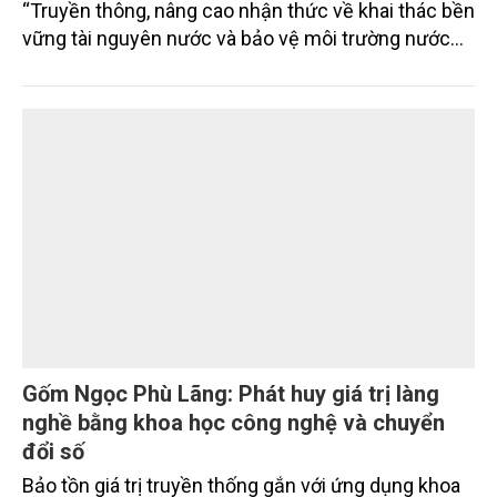
“Truyền thông, nâng cao nhận thức về khai thác bền
vững tài nguyên nước và bảo vệ môi trường nước
xuyên biên giới” do Tạp chí Nông nghiệp và Môi
trường phối hợp với Sở Nông nghiệp và Môi trường
tỉnh Lai Châu tổ chức ngày 10/7/2026. Hội thảo thu
hút sự tham gia của hơn 100 đại biểu là lãnh đạo
các đơn vị thuộc Bộ Nông nghiệp và Môi trường,
chuyên gia, nhà khoa học, Sở Nông nghiệp và Môi
trường tỉnh Lai Châu và đại diện các cơ quan đơn vị
doanh nghiệp ở các tỉnh miền núi phía Bắc.
Gốm Ngọc Phù Lãng: Phát huy giá trị làng
nghề bằng khoa học công nghệ và chuyển