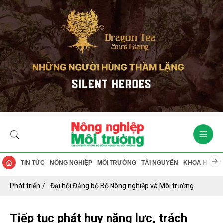
TIN TỨC
NÔNG NGHIỆP
MÔI TRƯỜNG
TÀI NGUYÊN
KHOA HỌC
Phát triển
Đại hội Đảng bộ Bộ Nông nghiệp và Môi trường
Tiếp tục phát huy năng lực, trách