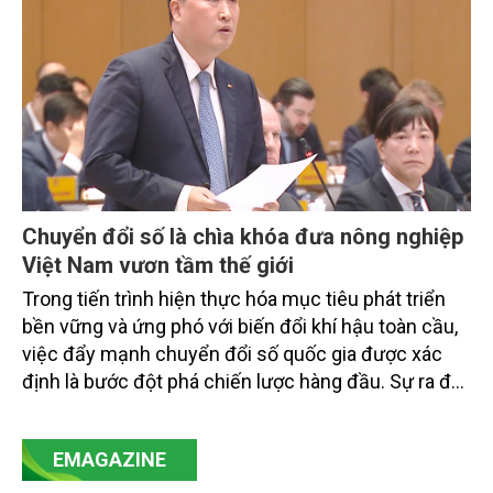
Chuyển đổi số là chìa khóa đưa nông nghiệp
Việt Nam vươn tầm thế giới
Trong tiến trình hiện thực hóa mục tiêu phát triển
bền vững và ứng phó với biến đổi khí hậu toàn cầu,
việc đẩy mạnh chuyển đổi số quốc gia được xác
định là bước đột phá chiến lược hàng đầu. Sự ra đời
của Nghị quyết số 57-NQ/TW đã trở thành động lực
mạnh mẽ, thúc đẩy quá trình cải cách toàn diện,
EMAGAZINE
minh bạch hóa chuỗi cung ứng và nâng cao hiệu
quả quản lý môi trường, đặc biệt trong hai lĩnh vực