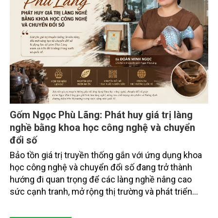
chuyên gia, nhà khoa học, Sở Nông nghiệp và Môi
trường tỉnh Lai Châu và đại diện các cơ quan đơn vị
doanh nghiệp ở các tỉnh miền núi phía Bắc.
Gốm Ngọc Phù Lãng: Phát huy giá trị làng
nghề bằng khoa học công nghệ và chuyển
đổi số
Bảo tồn giá trị truyền thống gắn với ứng dụng khoa
học công nghệ và chuyển đổi số đang trở thành
hướng đi quan trọng để các làng nghề nâng cao
sức cạnh tranh, mở rộng thị trường và phát triển
bền vững. Tại làng gốm Phù Lãng, xã Phù Lãng, tỉnh
Bắc Ninh, nhiều nghệ nhân và cơ sở sản xuất đã