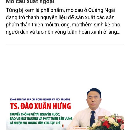
Mo cau xuất ngoại
Từng bị xem là phế phẩm, mo cau ở Quảng Ngãi
đang trở thành nguyên liệu để sản xuất các sản
phẩm thân thiện môi trường, mở thêm sinh kế cho
người dân và tạo nên vòng tuần hoàn xanh ở làng
quê. Trải qua chặng đường dài (từ 2020 đến nay),
chén, dĩa... từ mo cau đã được thị trường trong nước
và quốc tế đón nhận.