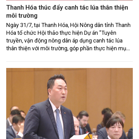
Thanh Hóa thúc đẩy canh tác lúa thân thiện
môi trường
Ngày 31/7, tại Thanh Hóa, Hội Nông dân tỉnh Thanh
Hóa tổ chức Hội thảo thực hiện Dự án "Tuyên
truyền, vận động nông dân áp dụng canh tác lúa
thân thiện với môi trường, góp phần thực hiện mục
tiêu phát thải ròng bằng 0 vào năm 2050". Chương
trình thu hút sự tham gia của đông đảo đại biểu đến
từ các cơ quan quản lý nhà nước, đơn vị nghiên cứu,
doanh nghiệp, hợp tác xã và nông dân đang trực
tiếp triển khai mô hình sản xuất lúa phát thải thấp.