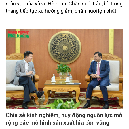
màu vụ mùa và vụ Hè -Thu. Chăn nuôi trâu, bò trong
tháng tiếp tục xu hướng giảm; chăn nuôi lợn phát
triển ổn định; chăn nuôi gia cầm duy trì đà tăng
trưởng khá. Diện tích rừng trồng mới và sản lượng
thủy sản đều tăng nhẹ.
Chia sẻ kinh nghiệm, huy động nguồn lực mở
rộng các mô hình sản xuất lúa bền vững