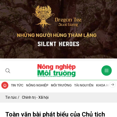
TIN TỨC
NÔNG NGHIỆP
MÔI TRƯỜNG
TÀI NGUYÊN
KHOA HỌC
Tin tức
Chính trị - Xã hội
Toàn văn bài phát biểu của Chủ tịch