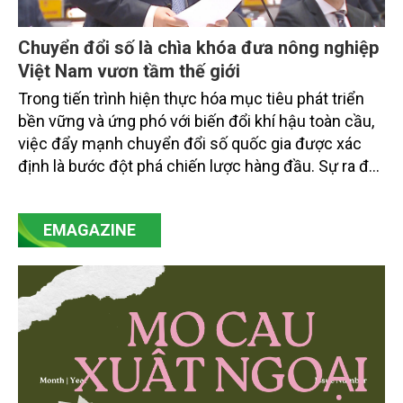
Chuyển đổi số là chìa khóa đưa nông nghiệp
Việt Nam vươn tầm thế giới
Trong tiến trình hiện thực hóa mục tiêu phát triển
bền vững và ứng phó với biến đổi khí hậu toàn cầu,
việc đẩy mạnh chuyển đổi số quốc gia được xác
định là bước đột phá chiến lược hàng đầu. Sự ra đời
của Nghị quyết số 57-NQ/TW đã trở thành động lực
mạnh mẽ, thúc đẩy quá trình cải cách toàn diện,
EMAGAZINE
minh bạch hóa chuỗi cung ứng và nâng cao hiệu
quả quản lý môi trường, đặc biệt trong hai lĩnh vực
then chốt là nông nghiệp và môi trường.