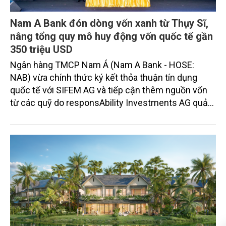
Nam A Bank đón dòng vốn xanh từ Thụy Sĩ,
nâng tổng quy mô huy động vốn quốc tế gần
350 triệu USD
Ngân hàng TMCP Nam Á (Nam A Bank - HOSE:
NAB) vừa chính thức ký kết thỏa thuận tín dụng
quốc tế với SIFEM AG và tiếp cận thêm nguồn vốn
từ các quỹ do responsAbility Investments AG quản
lý, nâng tổng quy mô dòng vốn mà ngân hàng này
thu hút thành công từ đầu năm đến nay lên gần 350
triệu USD.