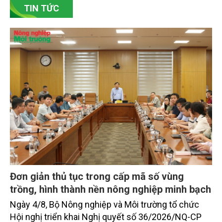
TIN TỨC
chủ động đổi mới tư duy, đầu tư công nghệ, xây
dựng thương hiệu trên nền tảng giá trị truyền thống.
Đơn giản thủ tục trong cấp mã số vùng
trồng, hình thành nền nông nghiệp minh bạch
Ngày 4/8, Bộ Nông nghiệp và Môi trường tổ chức
Hội nghị triển khai Nghị quyết số 36/2026/NQ-CP