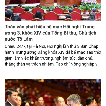
Toàn văn phát biểu bế mạc Hội nghị Trung
ương 3, khóa XIV của Tổng Bí thư, Chủ tịch
nước Tô Lâm
Chiều 24/7, tại Hà Nội, Hội nghị lần thứ 3 Ban Chấp
hành Trung ương Đảng khóa XIV đã bế mạc sau thời
gian làm việc khẩn trương, nghiêm túc, dân chủ,
thẳng thắn và trách nhiệm. Tạp chí Nông nghiệp và
Môi trường xin trân trọng giới thiệu toàn văn bài phát
biểu của Tổng Bí thư, Chủ tịch nước Tô Lâm bế mạc
hội nghị.