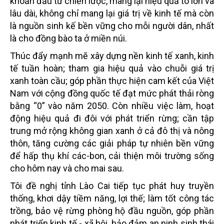
khoản đầu tư chiến lược, mang lại hiệu quả to lớn và
lâu dài, không chỉ mang lại giá trị về kinh tế mà còn
là nguồn sinh kế bền vững cho mỗi người dân, nhất
là cho đồng bào ta ở miền núi.
Thúc đẩy mạnh mẽ xây dựng nền kinh tế xanh, kinh
tế tuần hoàn; tham gia hiệu quả vào chuỗi giá trị
xanh toàn cầu; góp phần thực hiện cam kết của Việt
Nam với cộng đồng quốc tế đạt mức phát thải ròng
bằng “0” vào năm 2050. Còn nhiều việc làm, hoạt
động hiệu quả đi đôi với phát triển rừng; cần tập
trung mở rộng không gian xanh ở cả đô thị và nông
thôn, tăng cường các giải pháp tự nhiên bền vững
để hấp thụ khí các-bon, cải thiện môi trường sống
cho hôm nay và cho mai sau.
Tôi đề nghị tỉnh Lào Cai tiếp tục phát huy truyền
thống, khơi dậy tiềm năng, lợi thế; làm tốt công tác
trồng, bảo vệ rừng phòng hộ đầu nguồn, góp phần
phát triển kinh tế - xã hội, bảo đảm an ninh sinh thái