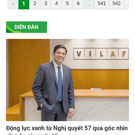
luôn xác định chăm lo người có công với cách
‹
1
...
2
3
4
5
6
541
542
›
mạng là chủ trương nhất quán, là trách nhiệm chính
trị, là truyền thống, là đạo lý của dân tộc ta, thể hiện
tính nhân văn sâu sắc của chế độ xã hội chủ nghĩa.
DIỄN ĐÀN
Động lực xanh từ Nghị quyết 57 qua góc nhìn