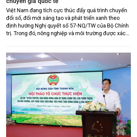
chuyên gia quốc tế
Việt Nam đang tích cực thúc đẩy quá trình chuyển
đổi số, đổi mới sáng tạo và phát triển xanh theo
định hướng Nghị quyết số 57-NQ/TW của Bộ Chính
trị. Trong đó, nông nghiệp và môi trường được xác
định là hai lĩnh vực trọng điểm chịu tác động sâu
sắc bởi các tiến bộ công nghệ và cam kết bền vững
toàn cầu, đặc biệt là mục tiêu đưa phát thải ròng
bằng 0 (Net-Zero) vào năm 2050.