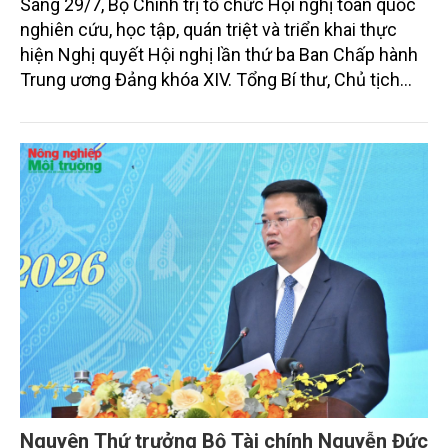
Sáng 29/7, Bộ Chính trị tổ chức Hội nghị toàn quốc
nghiên cứu, học tập, quán triệt và triển khai thực
hiện Nghị quyết Hội nghị lần thứ ba Ban Chấp hành
Trung ương Đảng khóa XIV. Tổng Bí thư, Chủ tịch
nước Tô Lâm đã có bài phát biểu chỉ đạo quan
trọng. Tạp chí Nông nghiệp và Môi trường trân trọng
giới thiệu toàn văn bài phát biểu của đồng chí Tổng
Bí thư, Chủ tịch nước.
Nguyên Thứ trưởng Bộ Tài chính Nguyễn Đức