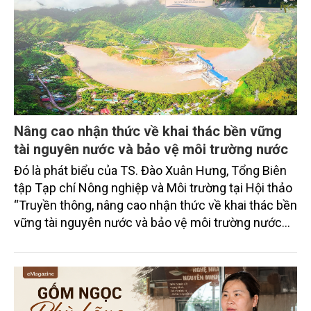
Nâng cao nhận thức về khai thác bền vững
tài nguyên nước và bảo vệ môi trường nước
Đó là phát biểu của TS. Đào Xuân Hưng, Tổng Biên
tập Tạp chí Nông nghiệp và Môi trường tại Hội thảo
“Truyền thông, nâng cao nhận thức về khai thác bền
vững tài nguyên nước và bảo vệ môi trường nước
xuyên biên giới” do Tạp chí Nông nghiệp và Môi
trường phối hợp với Sở Nông nghiệp và Môi trường
tỉnh Lai Châu tổ chức ngày 10/7/2026. Hội thảo thu
hút sự tham gia của hơn 100 đại biểu là lãnh đạo
các đơn vị thuộc Bộ Nông nghiệp và Môi trường,