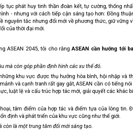
p tục phát huy tinh thần đoàn kết, tự cường, thống nhấ
ình - nhưng với cách tiếp cận sáng tạo hơn: Đồng thuận 
về nguyên tắc nhưng đổi mới về phương thức, giữ vững 
i của thời đại mới.
ồng ASEAN 2045, tôi cho rằng
ASEAN cần hướng tới b
ầu mà còn góp phần định hình các xu thế đó.
 những khu vực được thụ hưởng hòa bình, hội nhập và 
 mảnh và cạnh tranh rất gay gắt, ASEAN cần có tiếng n
, luật lệ và cấu trúc hợp tác mới, giải quyết các khác bi
oại, tâm điểm của hợp tác và điểm tựa của lòng tin. Đ
ổn định và phát triển của khu vực cũng như thế giới.
à còn là một trung tâm đổi mới sáng tạo.