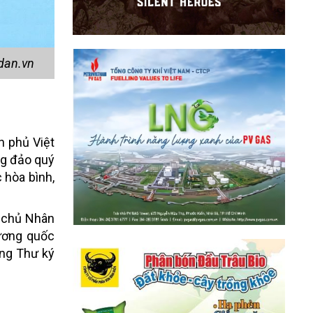
ndan.vn
h phủ Việt
ông đảo quý
 hòa bình,
n chủ Nhân
ương quốc
ổng Thư ký