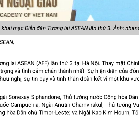
n khai mạc Diễn đàn Tương lai ASEAN lần thứ 3. Ảnh: nha
ASEAN,
ương lai ASEAN (AFF) lần thứ 3 tại Hà Nội. Thay mặt Chín
rân trọng và tình cảm chân thành nhất. Sự hiện diện của đ
ữu nghị, sự tin cậy và tinh thần đoàn kết vì một khu vực
i Ngài Sonexay Siphandone, Thủ tướng nước Cộng hòa Dâ
uốc Campuchia; Ngài Anutin Charnvirakul, Thủ tướng V
ng hòa Dân chủ Timor-Leste; và Ngài Kao Kim Hourn, T