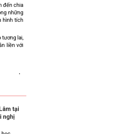
n đến chia
rong những
 hình tích
tương lai,
n liền với
.
Lâm tại
i nghị
, học