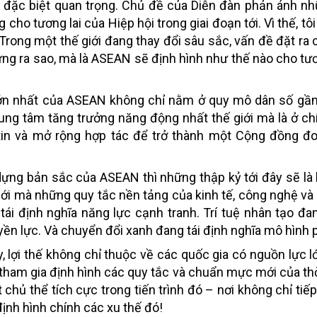
đặc biệt quan trọng. Chủ đề của Diễn đàn phản ánh nhữ
ho tương lai của Hiệp hội trong giai đoạn tới. Vì thế, tô
Trong một thế giới đang thay đổi sâu sắc, vấn đề đặt ra
ng ra sao, mà là ASEAN sẽ định hình như thế nào cho tươ
 lớn nhất của ASEAN không chỉ nằm ở quy mô dân số gần
rung tâm tăng trưởng năng động nhất thế giới mà là ở c
 tin và mở rộng hợp tác để trở thành một Cộng đồng đo
dựng bản sắc của ASEAN thì những thập kỷ tới đây sẽ là 
iới mà những quy tắc nền tảng của kinh tế, công nghệ và
ái định nghĩa năng lực cạnh tranh. Trí tuệ nhân tạo đan
yền lực. Và chuyển đổi xanh đang tái định nghĩa mô hình p
, lợi thế không chỉ thuộc về các quốc gia có nguồn lực 
tham gia định hình các quy tắc và chuẩn mực mới của thời
chủ thể tích cực trong tiến trình đó – nơi không chỉ tiế
ịnh hình chính các xu thế đó!