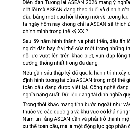
Diễn đàn Tương lai ASEAN 2026 mang ý nghĩa 
cốt lõi mà ASEAN đang theo đuổi và định hướng c
đầu bằng một câu hỏi không mới về tương lai. 
ta ngày hôm nay không chỉ là ASEAN sẽ thích ứ
chính mình trong thế kỷ XXI?
Sau 59 năm hình thành và phát triển, dấu ấn
người dân hay ở vị thế của một trong những t
nỗ lực vượt lên trên khác biệt, vun đắp lòng
cường, thống nhất trong đa dạng.
Nếu gần sáu thập kỷ đã qua là hành trình xây 
định hình tương lai của ASEAN trong một thế g
toàn cầu đang được viết lại. Công nghệ đang t
nghĩa năng suất. Dữ liệu đang tái định nghĩa qu
Trong thời khắc mang tính bước ngoặt như vậy
thuộc về các quốc gia và khu vực có khả năng 
Nam tin rằng ASEAN cần và phải trở thành một 
xu thế toàn cầu, mà là một động lực góp phần đ