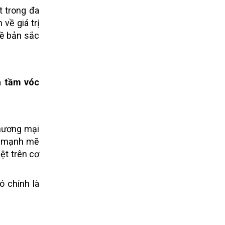
t trong đa
về giá trị
về bản sắc
a tầm vóc
thương mại
ói mạnh mẽ
ệt trên cơ
ó chính là