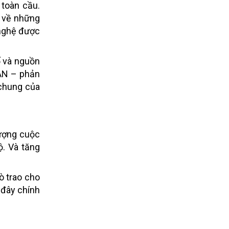
 toàn cầu.
c về những
 nghệ được
ố và nguồn
EAN – phản
 chung của
lượng cuộc
ộ. Và tăng
ò trao cho
 đây chính