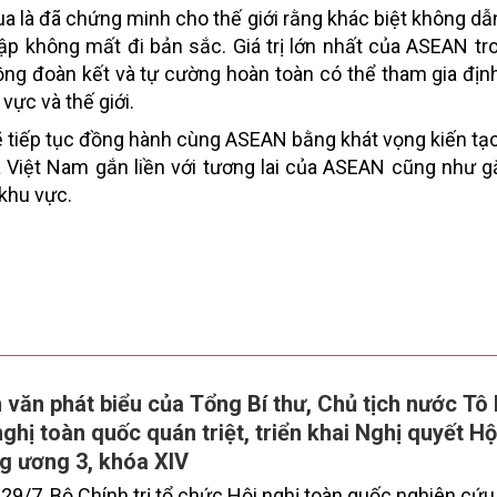
ua là đã chứng minh cho thế giới rằng khác biệt không dẫ
nhập không mất đi bản sắc. Giá trị lớn nhất của ASEAN t
ng đoàn kết và tự cường hoàn toàn có thể tham gia định
vực và thế giới.
 tiếp tục đồng hành cùng ASEAN bằng khát vọng kiến tạo 
ủa Việt Nam gắn liền với tương lai của ASEAN cũng như gắ
 khu vực.
 văn phát biểu của Tổng Bí thư, Chủ tịch nước Tô 
nghị toàn quốc quán triệt, triển khai Nghị quyết Hộ
g ương 3, khóa XIV
29/7, Bộ Chính trị tổ chức Hội nghị toàn quốc nghiên cứu