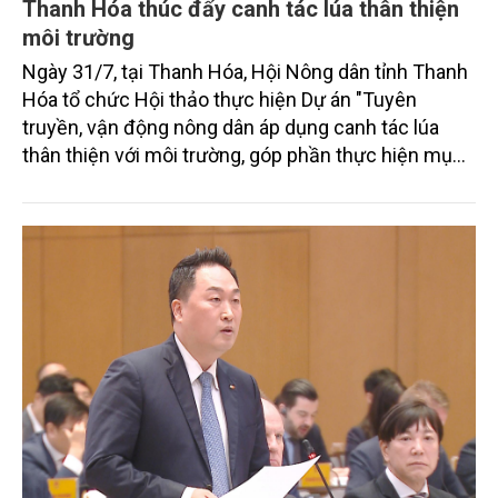
Thanh Hóa thúc đẩy canh tác lúa thân thiện
môi trường
Ngày 31/7, tại Thanh Hóa, Hội Nông dân tỉnh Thanh
Hóa tổ chức Hội thảo thực hiện Dự án "Tuyên
truyền, vận động nông dân áp dụng canh tác lúa
thân thiện với môi trường, góp phần thực hiện mục
tiêu phát thải ròng bằng 0 vào năm 2050". Chương
trình thu hút sự tham gia của đông đảo đại biểu đến
từ các cơ quan quản lý nhà nước, đơn vị nghiên cứu,
doanh nghiệp, hợp tác xã và nông dân đang trực
tiếp triển khai mô hình sản xuất lúa phát thải thấp.