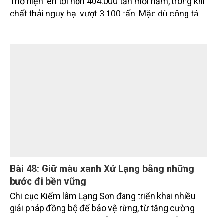
hướng tới các khu công nghiệp sinh thái
Khối lượng chất thải rắn công nghiệp phát sinh tại
các khu công nghiệp (KCN) trên địa bàn TP. Cần
Thơ hiện lên tới hơn 404.000 tấn mỗi năm, trong khi
chất thải nguy hại vượt 3.100 tấn. Mặc dù công tác
thu gom, phân loại và xử lý cơ bản được thực hiện
đúng quy định, nhưng việc thiếu các cơ sở xử lý đạt
chuẩn tại địa phương và khu vực Đồng bằng sông
Cửu Long (ĐBSCL) đang đặt ra nhiều thách thức đối
với mục tiêu phát triển công nghiệp xanh, bền vững.
Những chỉ đạo mới của lãnh đạo thành phố được kỳ
vọng sẽ góp phần tháo gỡ điểm nghẽn này, hướng
tới xây dựng các KCN sạch, sinh thái trong giai
đoạn tới.
Bài 48: Giữ màu xanh Xứ Lạng bằng những