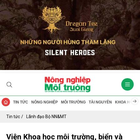
TIN TỨC
NÔNG NGHIỆP
MÔI TRƯỜNG
TÀI NGUYÊN
KHOA HỌC
Tin tức
Lãnh đạo Bộ NN&MT
Viện Khoa học môi trường, biển và