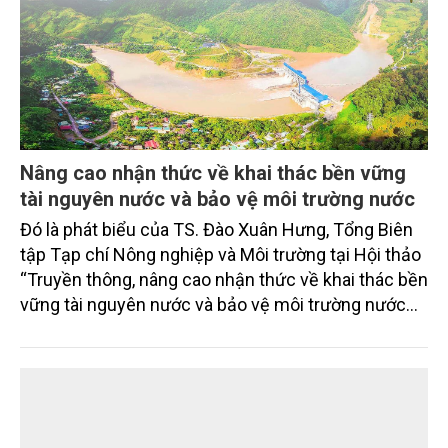
Nâng cao nhận thức về khai thác bền vững
tài nguyên nước và bảo vệ môi trường nước
Đó là phát biểu của TS. Đào Xuân Hưng, Tổng Biên
tập Tạp chí Nông nghiệp và Môi trường tại Hội thảo
“Truyền thông, nâng cao nhận thức về khai thác bền
vững tài nguyên nước và bảo vệ môi trường nước
xuyên biên giới” do Tạp chí Nông nghiệp và Môi
trường phối hợp với Sở Nông nghiệp và Môi trường
tỉnh Lai Châu tổ chức ngày 10/7/2026. Hội thảo thu
hút sự tham gia của hơn 100 đại biểu là lãnh đạo
các đơn vị thuộc Bộ Nông nghiệp và Môi trường,