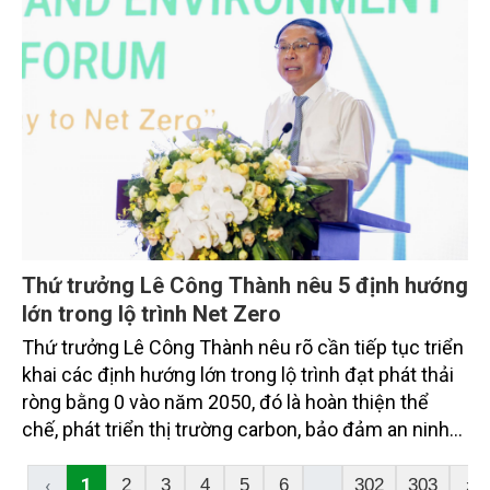
Thứ trưởng Lê Công Thành nêu 5 định hướng
lớn trong lộ trình Net Zero
Thứ trưởng Lê Công Thành nêu rõ cần tiếp tục triển
khai các định hướng lớn trong lộ trình đạt phát thải
ròng bằng 0 vào năm 2050, đó là hoàn thiện thể
chế, phát triển thị trường carbon, bảo đảm an ninh
năng lượng gắn với chuyển dịch năng lượng xanh,
bền vững, thúc đẩy chuyển đổi xanh trong các
‹
1
...
2
3
4
5
6
302
303
›