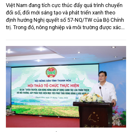
Việt Nam đang tích cực thúc đẩy quá trình chuyển
đổi số, đổi mới sáng tạo và phát triển xanh theo
định hướng Nghị quyết số 57-NQ/TW của Bộ Chính
trị. Trong đó, nông nghiệp và môi trường được xác
định là hai lĩnh vực trọng điểm chịu tác động sâu
sắc bởi các tiến bộ công nghệ và cam kết bền vững
toàn cầu, đặc biệt là mục tiêu đưa phát thải ròng
bằng 0 (Net-Zero) vào năm 2050.