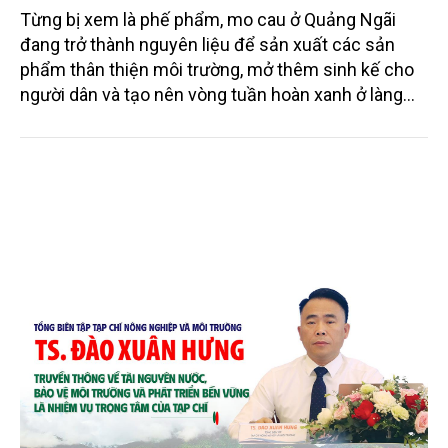
Từng bị xem là phế phẩm, mo cau ở Quảng Ngãi
đang trở thành nguyên liệu để sản xuất các sản
phẩm thân thiện môi trường, mở thêm sinh kế cho
người dân và tạo nên vòng tuần hoàn xanh ở làng
quê. Trải qua chặng đường dài (từ 2020 đến nay),
chén, dĩa... từ mo cau đã được thị trường trong nước
và quốc tế đón nhận.