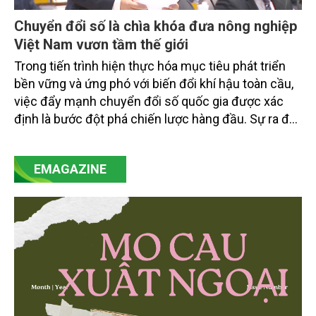
Chuyển đổi số là chìa khóa đưa nông nghiệp
Việt Nam vươn tầm thế giới
Trong tiến trình hiện thực hóa mục tiêu phát triển
bền vững và ứng phó với biến đổi khí hậu toàn cầu,
việc đẩy mạnh chuyển đổi số quốc gia được xác
định là bước đột phá chiến lược hàng đầu. Sự ra đời
của Nghị quyết số 57-NQ/TW đã trở thành động lực
mạnh mẽ, thúc đẩy quá trình cải cách toàn diện,
EMAGAZINE
minh bạch hóa chuỗi cung ứng và nâng cao hiệu
quả quản lý môi trường, đặc biệt trong hai lĩnh vực
then chốt là nông nghiệp và môi trường.