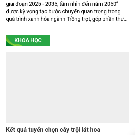
nền móng cho nền nông nghiệp xanh và thị
trường carbon nông nghiệp
Đề án “Sản xuất giảm phát thải lĩnh vực trồng trọt
giai đoạn 2025 - 2035, tầm nhìn đến năm 2050”
được kỳ vọng tạo bước chuyển quan trọng trong
quá trình xanh hóa ngành Trồng trọt, góp phần thực
hiện cam kết phát thải ròng bằng “0” của Việt Nam,
đồng thời mở ra cơ hội hình thành thị trường sản
KHOA HỌC
phẩm phát thải thấp và tín chỉ carbon trong nông
nghiệp.