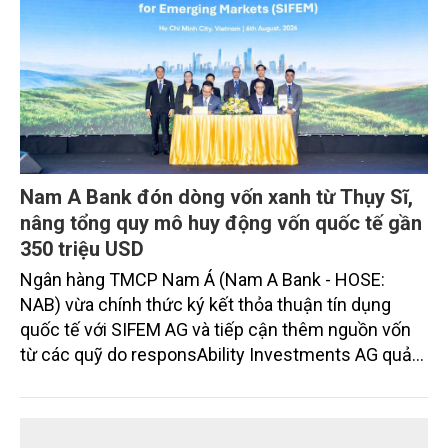
Nam A Bank đón dòng vốn xanh từ Thụy Sĩ,
nâng tổng quy mô huy động vốn quốc tế gần
350 triệu USD
Ngân hàng TMCP Nam Á (Nam A Bank - HOSE:
NAB) vừa chính thức ký kết thỏa thuận tín dụng
quốc tế với SIFEM AG và tiếp cận thêm nguồn vốn
từ các quỹ do responsAbility Investments AG quản
lý, nâng tổng quy mô dòng vốn mà ngân hàng này
thu hút thành công từ đầu năm đến nay lên gần 350