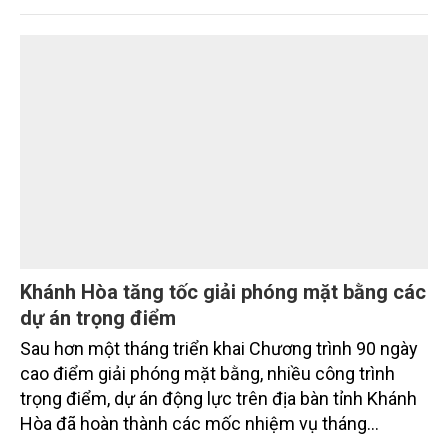
Chấp hành Trung ương Đảng khóa XIV không chỉ
đặt ra yêu cầu phát triển các ngành kinh tế biển, mà
xác lập một bước chuyển có tính chiến lược: Từ
"khai thác biển" sang "quản trị biển hiện đại"; từ
"phát triển kinh tế ven biển" sang "xây dựng quốc
gia biển mạnh". Trong bước chuyển ấy, ngành Nông
nghiệp và Môi trường giữ vai trò đặc biệt quan trọng,
từ hoàn thiện thể chế, quy hoạch không gian biển,
quản lý tài nguyên đến bảo vệ môi trường, phục hồi
hệ sinh thái và kiến tạo sinh kế bền vững cho người
dân ven biển, hải đảo.
Khánh Hòa tăng tốc giải phóng mặt bằng các
dự án trọng điểm
Sau hơn một tháng triển khai Chương trình 90 ngày