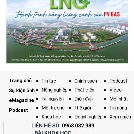
Trang chủ
Tin tức
Chính sách
Podcast
Nông nghiệp
Phát triển
Video
Sự kiện ảnh
Tài nguyên
Diễn đàn
Mới nhất
eMagazine
Môi trường
Thế giới
Tin nóng
Podcast
Khoa học
Doanh nghiệp
Xem nhiều
LIÊN HỆ SỐ:
0968 032 989
- BÀI KHOA HỌC