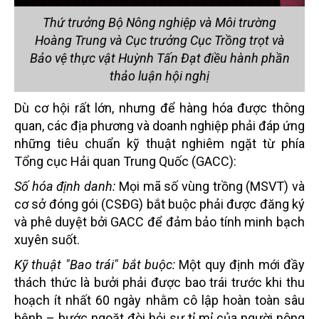
Thứ trưởng Bộ Nông nghiệp và Môi trường
Hoàng Trung và Cục trưởng Cục Trồng trọt và
Bảo vệ thực vật Huỳnh Tấn Đạt điều hành phần
thảo luận hội nghị
Dù cơ hội rất lớn, nhưng để hàng hóa được thông
quan, các địa phương và doanh nghiệp phải đáp ứng
những tiêu chuẩn kỹ thuật nghiêm ngặt từ phía
Tổng cục Hải quan Trung Quốc (GACC):
Số hóa định danh:
Mọi mã số vùng trồng (MSVT) và
cơ sở đóng gói (CSĐG) bắt buộc phải được đăng ký
và phê duyệt bởi GACC để đảm bảo tính minh bạch
xuyên suốt.
Kỹ thuật "Bao trái" bắt buộc:
Một quy định mới đầy
thách thức là bưởi phải được bao trái trước khi thu
hoạch ít nhất 60 ngày nhằm cô lập hoàn toàn sâu
bệnh – bước ngoặt đòi hỏi sự tỉ mỉ của người nông