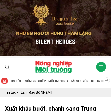
TIN TỨC
NÔNG NGHIỆP
MÔI TRƯỜNG
TÀI NGUYÊN
KHOA HỌC
Tin tức
Lãnh đạo Bộ NN&MT
Xuất khẩu bưởi, chanh sang Trung