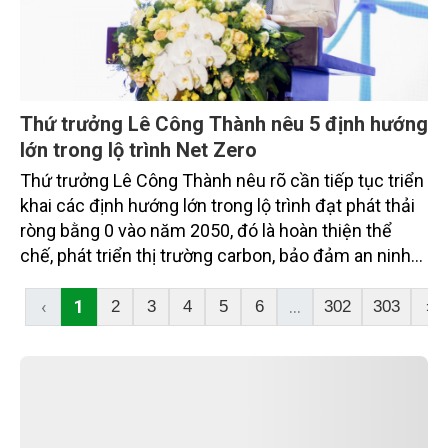
Thứ trưởng Lê Công Thành nêu 5 định hướng
lớn trong lộ trình Net Zero
Thứ trưởng Lê Công Thành nêu rõ cần tiếp tục triển
khai các định hướng lớn trong lộ trình đạt phát thải
ròng bằng 0 vào năm 2050, đó là hoàn thiện thể
chế, phát triển thị trường carbon, bảo đảm an ninh
năng lượng gắn với chuyển dịch năng lượng xanh,
bền vững, thúc đẩy chuyển đổi xanh trong các
‹
1
...
2
3
4
5
6
302
303
›
ngành kinh tế, phát huy vai trò của các hệ sinh thái
tự nhiên trong hấp thụ và lưu giữ carbon.