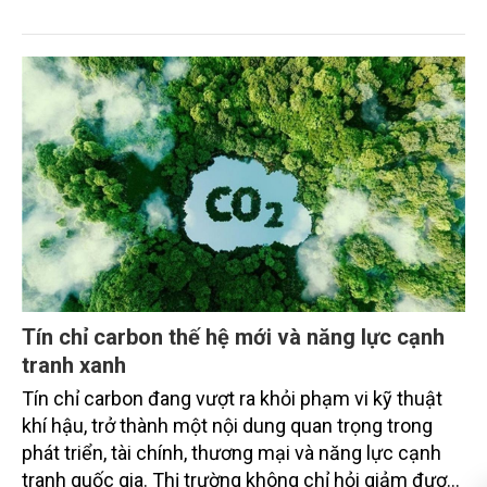
hiện cam kết phát thải ròng bằng “0” của Việt Nam,
đồng thời mở ra cơ hội hình thành thị trường sản
phẩm phát thải thấp và tín chỉ carbon trong nông
nghiệp.
Tín chỉ carbon thế hệ mới và năng lực cạnh
tranh xanh
Tín chỉ carbon đang vượt ra khỏi phạm vi kỹ thuật
khí hậu, trở thành một nội dung quan trọng trong
phát triển, tài chính, thương mại và năng lực cạnh
tranh quốc gia. Thị trường không chỉ hỏi giảm được