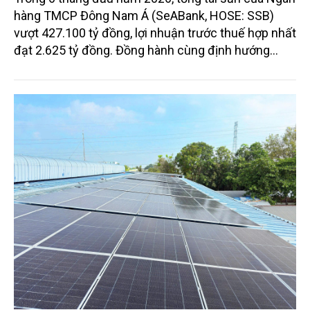
hàng TMCP Đông Nam Á (SeABank, HOSE: SSB)
vượt 427.100 tỷ đồng, lợi nhuận trước thuế hợp nhất
đạt 2.625 tỷ đồng. Đồng hành cùng định hướng
giảm mặt bằng lãi suất để hỗ trợ nền kinh tế,
SeABank tiếp tục duy trì hoạt động hiệu quả, mở
rộng tín dụng, củng cố nguồn vốn và đảm bảo các
chỉ tiêu an toàn.