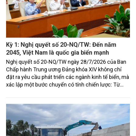
Kỳ 1: Nghị quyết số 20-NQ/TW: Đến năm
2045, Việt Nam là quốc gia biển mạnh
Nghị quyết số 20-NQ/TW ngày 28/7/2026 của Ban
Chấp hành Trung ương Đảng khóa XIV không chỉ
đặt ra yêu cầu phát triển các ngành kinh tế biển, mà
xác lập một bước chuyển có tính chiến lược: Từ
"khai thác biển" sang "quản trị biển hiện đại"; từ
"phát triển kinh tế ven biển" sang "xây dựng quốc
gia biển mạnh". Trong bước chuyển ấy, ngành Nông
nghiệp và Môi trường giữ vai trò đặc biệt quan trọng,
từ hoàn thiện thể chế, quy hoạch không gian biển,
quản lý tài nguyên đến bảo vệ môi trường, phục hồi