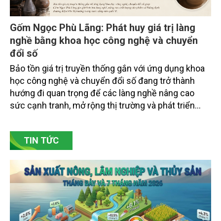
Gốm Ngọc Phù Lãng: Phát huy giá trị làng
nghề bằng khoa học công nghệ và chuyển
đổi số
Bảo tồn giá trị truyền thống gắn với ứng dụng khoa
học công nghệ và chuyển đổi số đang trở thành
hướng đi quan trọng để các làng nghề nâng cao
sức cạnh tranh, mở rộng thị trường và phát triển
bền vững. Tại làng gốm Phù Lãng, xã Phù Lãng, tỉnh
Bắc Ninh, nhiều nghệ nhân và cơ sở sản xuất đã
TIN TỨC
chủ động đổi mới tư duy, đầu tư công nghệ, xây
dựng thương hiệu trên nền tảng giá trị truyền thống.