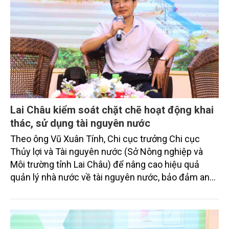
Lai Châu kiểm soát chặt chẽ hoạt động khai
thác, sử dụng tài nguyên nước
Theo ông Vũ Xuân Tính, Chi cục trưởng Chi cục
Thủy lợi và Tài nguyên nước (Sở Nông nghiệp và
Môi trường tỉnh Lai Châu) để nâng cao hiệu quả
quản lý nhà nước về tài nguyên nước, bảo đảm an
ninh nguồn nước, tỉnh Lai Châu sẽ hoàn thiện các
quy hoạch, kế hoạch, điều tra cơ bản, bảo vệ nguồn
nước và kiểm soát chặt chẽ hoạt động khai thác, sử
dụng tài nguyên nước theo quy định.