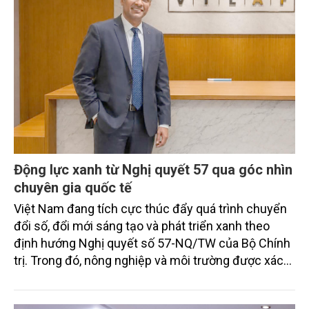
Động lực xanh từ Nghị quyết 57 qua góc nhìn
chuyên gia quốc tế
Việt Nam đang tích cực thúc đẩy quá trình chuyển
đổi số, đổi mới sáng tạo và phát triển xanh theo
định hướng Nghị quyết số 57-NQ/TW của Bộ Chính
trị. Trong đó, nông nghiệp và môi trường được xác
định là hai lĩnh vực trọng điểm chịu tác động sâu
sắc bởi các tiến bộ công nghệ và cam kết bền vững