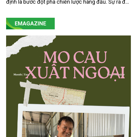
định là bước đột phá chiến lược hàng đầu. Sự ra đời
của Nghị quyết số 57-NQ/TW đã trở thành động lực
mạnh mẽ, thúc đẩy quá trình cải cách toàn diện,
EMAGAZINE
minh bạch hóa chuỗi cung ứng và nâng cao hiệu
quả quản lý môi trường, đặc biệt trong hai lĩnh vực
then chốt là nông nghiệp và môi trường.