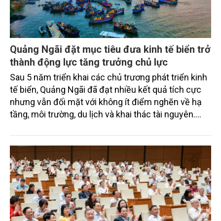
Quảng Ngãi đặt mục tiêu đưa kinh tế biển trở
thành động lực tăng trưởng chủ lực
Sau 5 năm triển khai các chủ trương phát triển kinh
tế biển, Quảng Ngãi đã đạt nhiều kết quả tích cực
nhưng vẫn đối mặt với không ít điểm nghẽn về hạ
tầng, môi trường, du lịch và khai thác tài nguyên.
Nghị quyết mới của Ban Chấp hành Đảng bộ tỉnh
đặt mục tiêu đưa kinh tế biển phát triển nhanh, bền
vững, trở thành động lực quan trọng thúc đẩy tăng
trưởng của tỉnh đến năm 2030, tầm nhìn đến năm
2045.