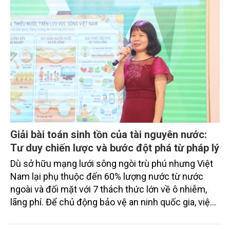
Giải bài toán sinh tồn của tài nguyên nước:
Tư duy chiến lược và bước đột phá từ pháp lý
Dù sở hữu mạng lưới sông ngòi trù phú nhưng Việt
Nam lại phụ thuộc đến 60% lượng nước từ nước
ngoài và đối mặt với 7 thách thức lớn về ô nhiễm,
lãng phí. Để chủ động bảo vệ an ninh quốc gia, việc
chuyển dịch sang tư duy quản trị thông minh bằng
công cụ số đang trở thành yêu cầu cấp bách hơn