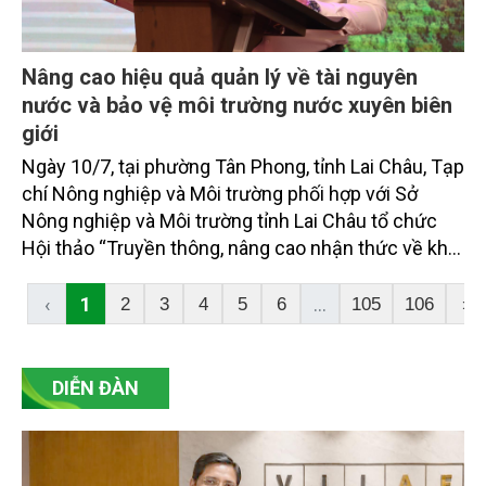
Nâng cao hiệu quả quản lý về tài nguyên
nước và bảo vệ môi trường nước xuyên biên
giới
Ngày 10/7, tại phường Tân Phong, tỉnh Lai Châu, Tạp
chí Nông nghiệp và Môi trường phối hợp với Sở
Nông nghiệp và Môi trường tỉnh Lai Châu tổ chức
Hội thảo “Truyền thông, nâng cao nhận thức về khai
thác bền vững tài nguyên nước và bảo vệ môi
trường nước xuyên biên giới”. Hội thảo là cơ sở
‹
1
...
2
3
4
5
6
105
106
›
quan trọng để hoàn thiện các giải pháp truyền
thông, góp phần nâng cao hiệu quả quản lý nhà
nước về tài nguyên nước, bảo đảm an ninh nguồn
DIỄN ĐÀN
nước quốc gia và phát triển bền vững.