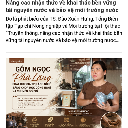
Nâng cao nhận thức về khai thác bền vững
tài nguyên nước và bảo vệ môi trường nước
Đó là phát biểu của TS. Đào Xuân Hưng, Tổng Biên
tập Tạp chí Nông nghiệp và Môi trường tại Hội thảo
“Truyền thông, nâng cao nhận thức về khai thác bền
vững tài nguyên nước và bảo vệ môi trường nước
xuyên biên giới” do Tạp chí Nông nghiệp và Môi
trường phối hợp với Sở Nông nghiệp và Môi trường
tỉnh Lai Châu tổ chức ngày 10/7/2026. Hội thảo thu
hút sự tham gia của hơn 100 đại biểu là lãnh đạo
các đơn vị thuộc Bộ Nông nghiệp và Môi trường,
chuyên gia, nhà khoa học, Sở Nông nghiệp và Môi
trường tỉnh Lai Châu và đại diện các cơ quan đơn vị
doanh nghiệp ở các tỉnh miền núi phía Bắc.