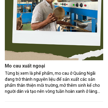
Mo cau xuất ngoại
Từng bị xem là phế phẩm, mo cau ở Quảng Ngãi
đang trở thành nguyên liệu để sản xuất các sản
phẩm thân thiện môi trường, mở thêm sinh kế cho
người dân và tạo nên vòng tuần hoàn xanh ở làng
quê. Trải qua chặng đường dài (từ 2020 đến nay),
chén, dĩa... từ mo cau đã được thị trường trong nước