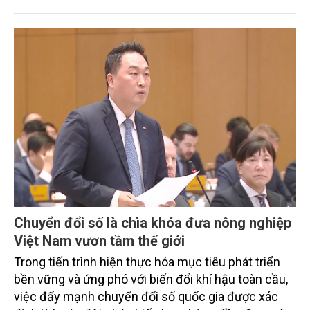
tiêu phát thải ròng bằng 0 vào năm 2050". Chương
trình thu hút sự tham gia của đông đảo đại biểu đến
từ các cơ quan quản lý nhà nước, đơn vị nghiên cứu,
doanh nghiệp, hợp tác xã và nông dân đang trực
tiếp triển khai mô hình sản xuất lúa phát thải thấp.
Chuyển đổi số là chìa khóa đưa nông nghiệp
Việt Nam vươn tầm thế giới
Trong tiến trình hiện thực hóa mục tiêu phát triển
bền vững và ứng phó với biến đổi khí hậu toàn cầu,
việc đẩy mạnh chuyển đổi số quốc gia được xác