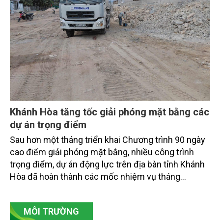
hệ sinh thái và kiến tạo sinh kế bền vững cho người
dân ven biển, hải đảo.
Khánh Hòa tăng tốc giải phóng mặt bằng các
dự án trọng điểm
Sau hơn một tháng triển khai Chương trình 90 ngày
cao điểm giải phóng mặt bằng, nhiều công trình
trọng điểm, dự án động lực trên địa bàn tỉnh Khánh
Hòa đã hoàn thành các mốc nhiệm vụ tháng
7/2026. Trong khi đó, các dự án thuộc nhóm nhiệm
vụ tháng 8 và tháng 9 đang được tiếp tục triển khai
MÔI TRƯỜNG
với tiến độ khác nhau.