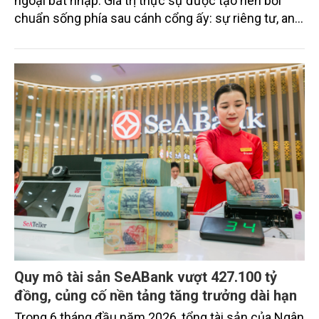
ngoại bất nhập. Giá trị thực sự được tạo nên bởi
chuẩn sống phía sau cánh cổng ấy: sự riêng tư, an
ninh, cộng đồng cư dân tinh hoa và hệ tiện ích, dịch
vụ được thiết kế dành riêng cho họ.
Quy mô tài sản SeABank vượt 427.100 tỷ
đồng, củng cố nền tảng tăng trưởng dài hạn
Trong 6 tháng đầu năm 2026, tổng tài sản của Ngân