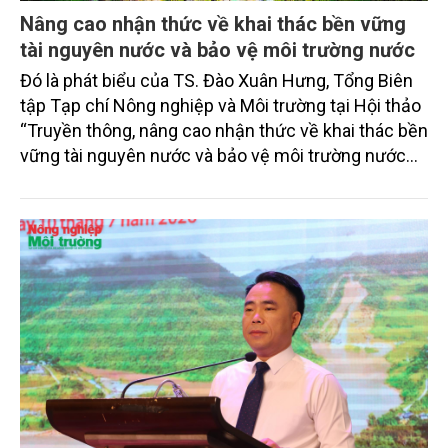
Nâng cao nhận thức về khai thác bền vững
tài nguyên nước và bảo vệ môi trường nước
Đó là phát biểu của TS. Đào Xuân Hưng, Tổng Biên
tập Tạp chí Nông nghiệp và Môi trường tại Hội thảo
“Truyền thông, nâng cao nhận thức về khai thác bền
vững tài nguyên nước và bảo vệ môi trường nước
xuyên biên giới” do Tạp chí Nông nghiệp và Môi
trường phối hợp với Sở Nông nghiệp và Môi trường
tỉnh Lai Châu tổ chức ngày 10/7/2026. Hội thảo thu
hút sự tham gia của hơn 100 đại biểu là lãnh đạo
các đơn vị thuộc Bộ Nông nghiệp và Môi trường,
chuyên gia, nhà khoa học, Sở Nông nghiệp và Môi
trường tỉnh Lai Châu và đại diện các cơ quan đơn vị
doanh nghiệp ở các tỉnh miền núi phía Bắc.