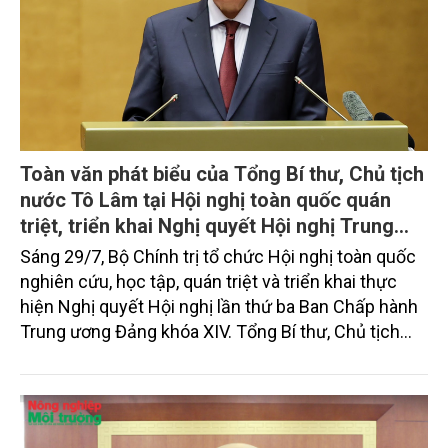
Toàn văn phát biểu của Tổng Bí thư, Chủ tịch
nước Tô Lâm tại Hội nghị toàn quốc quán
triệt, triển khai Nghị quyết Hội nghị Trung
ương 3, khóa XIV
Sáng 29/7, Bộ Chính trị tổ chức Hội nghị toàn quốc
nghiên cứu, học tập, quán triệt và triển khai thực
hiện Nghị quyết Hội nghị lần thứ ba Ban Chấp hành
Trung ương Đảng khóa XIV. Tổng Bí thư, Chủ tịch
nước Tô Lâm đã có bài phát biểu chỉ đạo quan
trọng. Tạp chí Nông nghiệp và Môi trường trân trọng
giới thiệu toàn văn bài phát biểu của đồng chí Tổng
Bí thư, Chủ tịch nước.