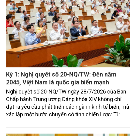
2045.
Kỳ 1: Nghị quyết số 20-NQ/TW: Đến năm
2045, Việt Nam là quốc gia biển mạnh
Nghị quyết số 20-NQ/TW ngày 28/7/2026 của Ban
Chấp hành Trung ương Đảng khóa XIV không chỉ
đặt ra yêu cầu phát triển các ngành kinh tế biển, mà
xác lập một bước chuyển có tính chiến lược: Từ
"khai thác biển" sang "quản trị biển hiện đại"; từ
"phát triển kinh tế ven biển" sang "xây dựng quốc