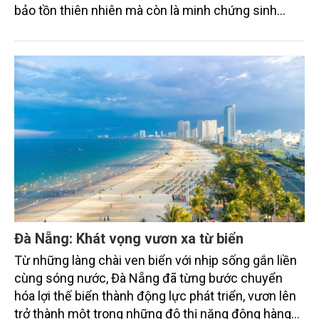
bảo tồn thiên nhiên mà còn là minh chứng sinh
động cho sức mạnh của cộng đồng địa phương
trong phát triển kinh tế biển bền vững. Bằng nhiều
cách thức khác nhau, người dân nơi đây đang trực
tiếp tham gia bảo vệ tài nguyên, gìn giữ bản sắc văn
hóa và tạo dựng sinh kế xanh từ chính những giá trị
của biển đảo quê hương.
Đà Nẵng: Khát vọng vươn xa từ biển
Từ những làng chài ven biển với nhịp sống gắn liền
cùng sóng nước, Đà Nẵng đã từng bước chuyển
hóa lợi thế biển thành động lực phát triển, vươn lên
trở thành một trong những đô thị năng động hàng