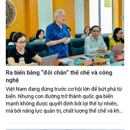
gia biển mạnh". Trong bước chuyển ấy, ngành Nông
nghiệp và Môi trường giữ vai trò đặc biệt quan trọng,
từ hoàn thiện thể chế, quy hoạch không gian biển,
quản lý tài nguyên đến bảo vệ môi trường, phục hồi
hệ sinh thái và kiến tạo sinh kế bền vững cho người
dân ven biển, hải đảo.
Ra biển bằng “đôi chân” thể chế và công
nghệ
Việt Nam đang đứng trước cơ hội lớn để bứt phá từ
biển. Nhưng con đường trở thành quốc gia biển
mạnh không được quyết định bởi lợi thế tự nhiên,
mà bởi năng lực quản trị, chất lượng thể chế và khả
năng làm chủ khoa học - công nghệ trong kỷ
nguyên kinh tế biển xanh.