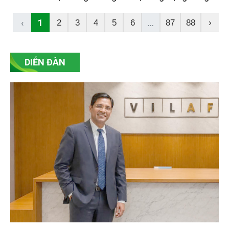
đầu cả nước. Hành trình ấy không chỉ là câu chuyện
của tăng trưởng kinh tế, mà còn là quá trình gìn giữ
‹
1
...
2
3
4
5
6
87
88
›
và phát huy những giá trị văn hóa biển.
DIỄN ĐÀN