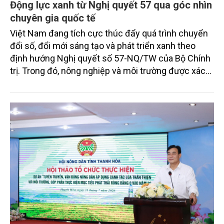
Động lực xanh từ Nghị quyết 57 qua góc nhìn
chuyên gia quốc tế
Việt Nam đang tích cực thúc đẩy quá trình chuyển
đổi số, đổi mới sáng tạo và phát triển xanh theo
định hướng Nghị quyết số 57-NQ/TW của Bộ Chính
trị. Trong đó, nông nghiệp và môi trường được xác
định là hai lĩnh vực trọng điểm chịu tác động sâu
sắc bởi các tiến bộ công nghệ và cam kết bền vững
toàn cầu, đặc biệt là mục tiêu đưa phát thải ròng
bằng 0 (Net-Zero) vào năm 2050.