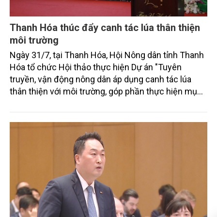
Thanh Hóa thúc đẩy canh tác lúa thân thiện
môi trường
Ngày 31/7, tại Thanh Hóa, Hội Nông dân tỉnh Thanh
Hóa tổ chức Hội thảo thực hiện Dự án "Tuyên
truyền, vận động nông dân áp dụng canh tác lúa
thân thiện với môi trường, góp phần thực hiện mục
tiêu phát thải ròng bằng 0 vào năm 2050". Chương
trình thu hút sự tham gia của đông đảo đại biểu đến
từ các cơ quan quản lý nhà nước, đơn vị nghiên cứu,
doanh nghiệp, hợp tác xã và nông dân đang trực
tiếp triển khai mô hình sản xuất lúa phát thải thấp.