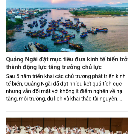
Quảng Ngãi đặt mục tiêu đưa kinh tế biển trở
thành động lực tăng trưởng chủ lực
Sau 5 năm triển khai các chủ trương phát triển kinh
tế biển, Quảng Ngãi đã đạt nhiều kết quả tích cực
nhưng vẫn đối mặt với không ít điểm nghẽn về hạ
tầng, môi trường, du lịch và khai thác tài nguyên.
Nghị quyết mới của Ban Chấp hành Đảng bộ tỉnh
đặt mục tiêu đưa kinh tế biển phát triển nhanh, bền
vững, trở thành động lực quan trọng thúc đẩy tăng
trưởng của tỉnh đến năm 2030, tầm nhìn đến năm