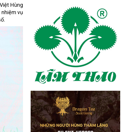
 Việt Hùng
c nhiệm vụ
số.