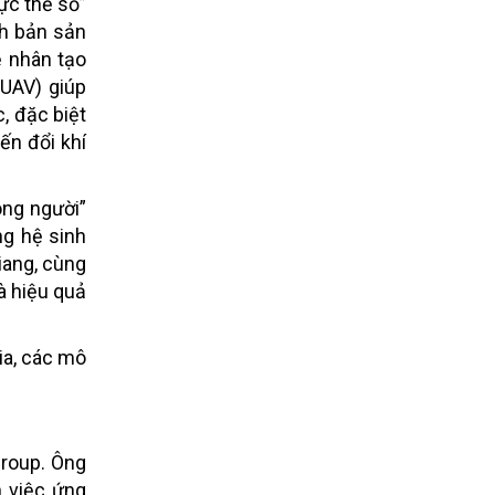
ực thể số”
ch bản sản
ệ nhân tạo
(UAV) giúp
, đặc biệt
ến đổi khí
ông người”
ng hệ sinh
iang, cùng
à hiệu quả
ia, các mô
Group. Ông
 việc ứng