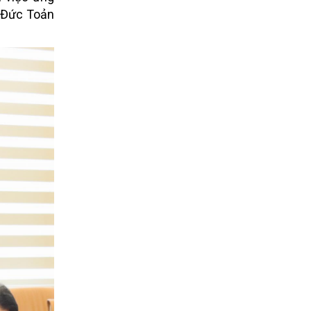
n Đức Toản