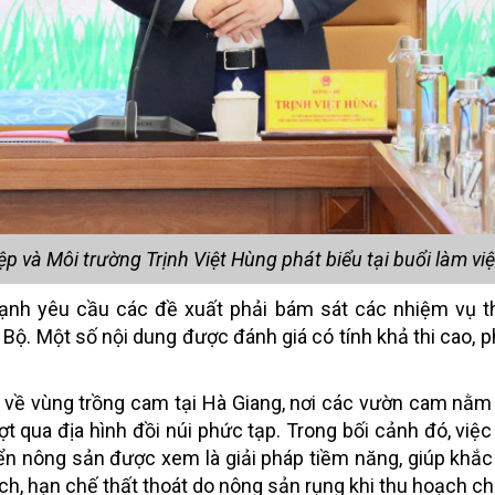
 và Môi trường Trịnh Việt Hùng phát biểu tại buổi làm vi
mạnh yêu cầu các đề xuất phải bám sát các nhiệm vụ t
ộ. Một số nội dung được đánh giá có tính khả thi cao, p
dụ về vùng trồng cam tại Hà Giang, nơi các vườn cam nằm
ợt qua địa hình đồi núi phức tạp. Trong bối cảnh đó, việ
uyển nông sản được xem là giải pháp tiềm năng, giúp khắ
ạch, hạn chế thất thoát do nông sản rụng khi thu hoạch c