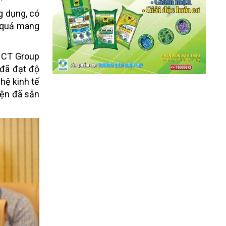
g dụng, có
t quả mang
n CT Group
 đã đạt độ
hệ kinh tế
iện đã sẵn