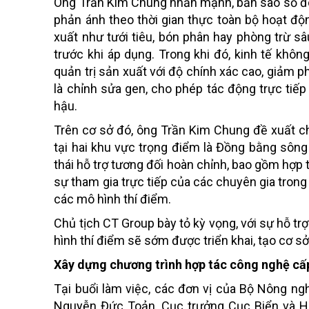
Ông Trần Kim Chung nhấn mạnh, bản sao số đóng
phản ánh theo thời gian thực toàn bộ hoạt độ
xuất như tưới tiêu, bón phân hay phòng trừ s
trước khi áp dụng. Trong khi đó, kinh tế không
quản trị sản xuất với độ chính xác cao, giảm p
là chỉnh sửa gen, cho phép tác động trực tiế
hậu.
Trên cơ sở đó, ông Trần Kim Chung đề xuất c
tại hai khu vực trọng điểm là Đồng bằng sông
thái hỗ trợ tương đối hoàn chỉnh, bao gồm hợp t
sự tham gia trực tiếp của các chuyên gia trong
các mô hình thí điểm.
Chủ tịch CT Group bày tỏ kỳ vọng, với sự hỗ t
hình thí điểm sẽ sớm được triển khai, tạo cơ s
Xây dựng chương trình hợp tác công nghệ cấ
Tại buổi làm việc, các đơn vị của Bộ Nông ng
Nguyễn Đức Toản, Cục trưởng Cục Biển và Hả