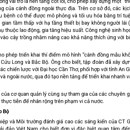
 vai trò là nền tảng cốt lõi, cho phép xây dựng một “th
ng của cánh đồng ngoài thực địa. Trên cơ sở đó, các kị
âu bệnh có thể được mô phỏng và tối ưu hóa bằng trí tu
 gian tầm thấp với hạ tầng thiết bị bay không người lái 
hụ thuộc lao động, gia tăng hiệu suất. Công nghệ sinh học
p vào cây trồng nhằm nâng cao khả năng thích ứng với bi
ho phép triển khai thí điểm mô hình “cánh đồng mẫu kh
 Cửu Long và Bắc Bộ. Ông cho biết, tập đoàn đã xây dự
ác chiến lược với Đại học Cần Thơ, phối hợp với tỉnh An G
 và ngoài nước, qua đó tạo nền tảng để triển khai nhanh v
rợ của cơ quan quản lý cùng sự tham gia của các chuyên g
ở thực tiễn để nhân rộng trên phạm vi cả nước.
p Bộ
hiệp và Môi trường đánh giá cao các sáng kiến của CT 
i đảo Việt Nam cho biết đơn vị đặc biệt quan tâm đến