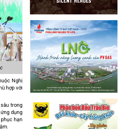
ệc
huộc Nghị
hù hợp với
 sâu trong
c ứng dụng
c phục hạn
hậm.