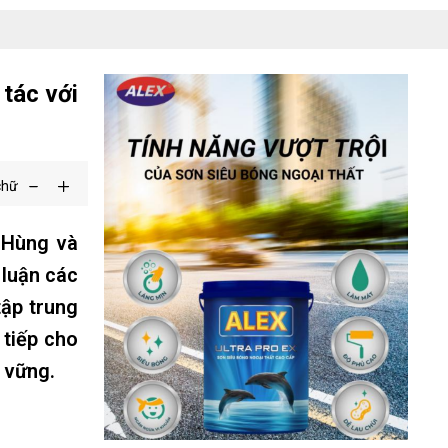
tác với
chữ
 Hùng và
 luận các
tập trung
 tiếp cho
n vững.