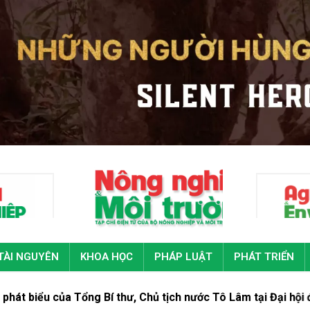
TÀI NGUYÊN
KHOA HỌC
PHÁP LUẬT
PHÁT TRIỂN
g Bí thư, Chủ tịch nước Tô Lâm tại Đại hội đại biểu toàn quố