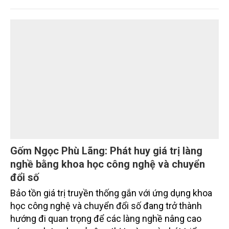
trường phối hợp với Sở Nông nghiệp và Môi trường
tỉnh Lai Châu tổ chức ngày 10/7/2026. Hội thảo thu
hút sự tham gia của hơn 100 đại biểu là lãnh đạo
các đơn vị thuộc Bộ Nông nghiệp và Môi trường,
chuyên gia, nhà khoa học, Sở Nông nghiệp và Môi
trường tỉnh Lai Châu và đại diện các cơ quan đơn vị
doanh nghiệp ở các tỉnh miền núi phía Bắc.
Gốm Ngọc Phù Lãng: Phát huy giá trị làng
nghề bằng khoa học công nghệ và chuyển
đổi số
Bảo tồn giá trị truyền thống gắn với ứng dụng khoa
học công nghệ và chuyển đổi số đang trở thành