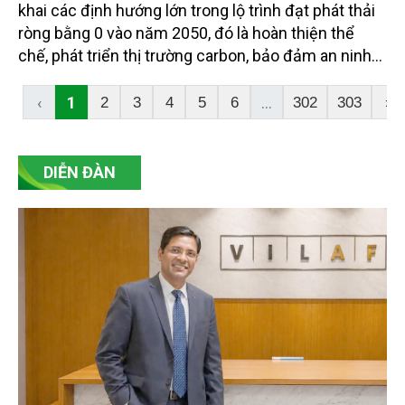
khai các định hướng lớn trong lộ trình đạt phát thải
ròng bằng 0 vào năm 2050, đó là hoàn thiện thể
chế, phát triển thị trường carbon, bảo đảm an ninh
năng lượng gắn với chuyển dịch năng lượng xanh,
bền vững, thúc đẩy chuyển đổi xanh trong các
‹
1
...
2
3
4
5
6
302
303
›
ngành kinh tế, phát huy vai trò của các hệ sinh thái
tự nhiên trong hấp thụ và lưu giữ carbon.
DIỄN ĐÀN