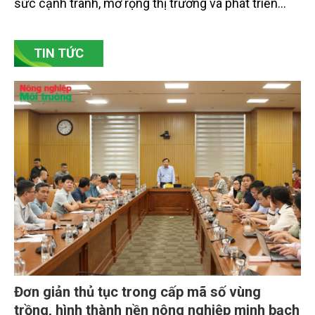
hướng đi quan trọng để các làng nghề nâng cao
sức cạnh tranh, mở rộng thị trường và phát triển
bền vững. Tại làng gốm Phù Lãng, xã Phù Lãng, tỉnh
Bắc Ninh, nhiều nghệ nhân và cơ sở sản xuất đã
TIN TỨC
chủ động đổi mới tư duy, đầu tư công nghệ, xây
dựng thương hiệu trên nền tảng giá trị truyền thống.