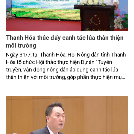
Thanh Hóa thúc đẩy canh tác lúa thân thiện
môi trường
Ngày 31/7, tại Thanh Hóa, Hội Nông dân tỉnh Thanh
Hóa tổ chức Hội thảo thực hiện Dự án "Tuyên
truyền, vận động nông dân áp dụng canh tác lúa
thân thiện với môi trường, góp phần thực hiện mục
tiêu phát thải ròng bằng 0 vào năm 2050". Chương
trình thu hút sự tham gia của đông đảo đại biểu đến
từ các cơ quan quản lý nhà nước, đơn vị nghiên cứu,
doanh nghiệp, hợp tác xã và nông dân đang trực
tiếp triển khai mô hình sản xuất lúa phát thải thấp.