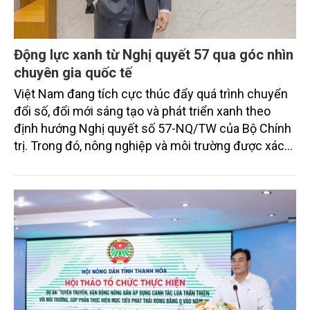
Động lực xanh từ Nghị quyết 57 qua góc nhìn
chuyên gia quốc tế
Việt Nam đang tích cực thúc đẩy quá trình chuyển
đổi số, đổi mới sáng tạo và phát triển xanh theo
định hướng Nghị quyết số 57-NQ/TW của Bộ Chính
trị. Trong đó, nông nghiệp và môi trường được xác
định là hai lĩnh vực trọng điểm chịu tác động sâu
sắc bởi các tiến bộ công nghệ và cam kết bền vững
toàn cầu, đặc biệt là mục tiêu đưa phát thải ròng
bằng 0 (Net-Zero) vào năm 2050.