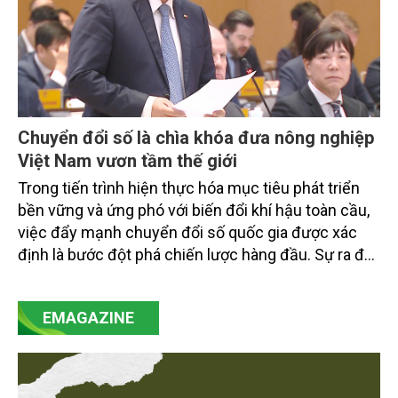
Chuyển đổi số là chìa khóa đưa nông nghiệp
Việt Nam vươn tầm thế giới
Trong tiến trình hiện thực hóa mục tiêu phát triển
bền vững và ứng phó với biến đổi khí hậu toàn cầu,
việc đẩy mạnh chuyển đổi số quốc gia được xác
định là bước đột phá chiến lược hàng đầu. Sự ra đời
của Nghị quyết số 57-NQ/TW đã trở thành động lực
mạnh mẽ, thúc đẩy quá trình cải cách toàn diện,
EMAGAZINE
minh bạch hóa chuỗi cung ứng và nâng cao hiệu
quả quản lý môi trường, đặc biệt trong hai lĩnh vực
then chốt là nông nghiệp và môi trường.