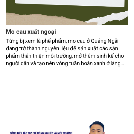
Mo cau xuất ngoại
Từng bị xem là phế phẩm, mo cau ở Quảng Ngãi
đang trở thành nguyên liệu để sản xuất các sản
phẩm thân thiện môi trường, mở thêm sinh kế cho
người dân và tạo nên vòng tuần hoàn xanh ở làng
quê. Trải qua chặng đường dài (từ 2020 đến nay),
chén, dĩa... từ mo cau đã được thị trường trong nước
và quốc tế đón nhận.