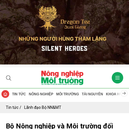
TIN TỨC
NÔNG NGHIỆP
MÔI TRƯỜNG
TÀI NGUYÊN
KHOA HỌC
Tin tức
Lãnh đạo Bộ NN&MT
Bộ Nông nghiệp và Môi trường đối