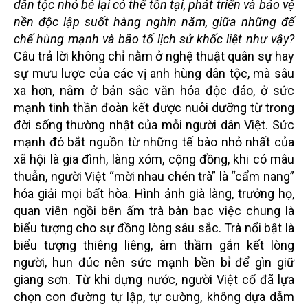
dân tộc nhỏ bé lại có thể tồn tại, phát triển và bảo vệ
nền độc lập suốt hàng nghìn năm, giữa những đế
chế hùng mạnh và bão tố lịch sử khốc liệt như vậy?
Câu trả lời không chỉ nằm ở nghệ thuật quân sự hay
sự mưu lược của các vị anh hùng dân tộc, mà sâu
xa hơn, nằm ở bản sắc văn hóa độc đáo, ở sức
mạnh tinh thần đoàn kết được nuôi dưỡng từ trong
đời sống thường nhật của mỗi người dân Việt. Sức
mạnh đó bắt nguồn từ những tế bào nhỏ nhất của
xã hội là gia đình, làng xóm, cộng đồng, khi có mâu
thuẫn, người Việt “mời nhau chén trà” là “cẩm nang”
hóa giải mọi bất hòa. Hình ảnh già làng, trưởng họ,
quan viên ngồi bên ấm trà bàn bạc việc chung là
biểu tượng cho sự đồng lòng sâu sắc. Trà nổi bật là
biểu tượng thiêng liêng, âm thầm gắn kết lòng
người, hun đúc nên sức mạnh bền bỉ để gìn giữ
giang sơn. Từ khi dựng nước, người Việt cổ đã lựa
chọn con đường tự lập, tự cường, không dựa dẫm