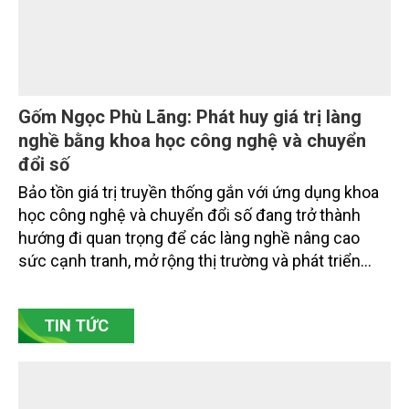
Nâng cao nhận thức về khai thác bền vững
tài nguyên nước và bảo vệ môi trường nước
Đó là phát biểu của TS. Đào Xuân Hưng, Tổng Biên
tập Tạp chí Nông nghiệp và Môi trường tại Hội thảo
“Truyền thông, nâng cao nhận thức về khai thác bền
vững tài nguyên nước và bảo vệ môi trường nước
xuyên biên giới” do Tạp chí Nông nghiệp và Môi
trường phối hợp với Sở Nông nghiệp và Môi trường
tỉnh Lai Châu tổ chức ngày 10/7/2026. Hội thảo thu
hút sự tham gia của hơn 100 đại biểu là lãnh đạo
các đơn vị thuộc Bộ Nông nghiệp và Môi trường,
chuyên gia, nhà khoa học, Sở Nông nghiệp và Môi
trường tỉnh Lai Châu và đại diện các cơ quan đơn vị
doanh nghiệp ở các tỉnh miền núi phía Bắc.