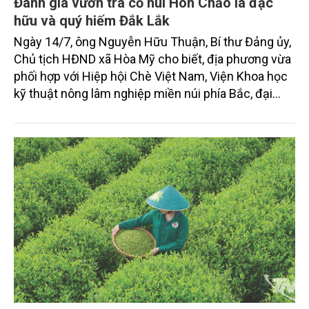
Đánh giá vườn trà cổ núi Hòn Chảo là đặc
hữu và quý hiếm Đắk Lắk
Ngày 14/7, ông Nguyễn Hữu Thuận, Bí thư Đảng ủy,
Chủ tịch HĐND xã Hòa Mỹ cho biết, địa phương vừa
phối hợp với Hiệp hội Chè Việt Nam, Viện Khoa học
kỹ thuật nông lâm nghiệp miền núi phía Bắc, đại
diện thương hiệu Việt Link Tea tổ chức khảo sát,
nghiên cứu, bảo tồn và phát huy giá trị vườn trà cổ
núi Hòn Chảo thôn Mỹ Thành, xã Hòa Mỹ.