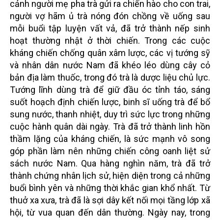
cảnh người mẹ pha trà gửi ra chiến hào cho con trai,
người vợ hãm ủ trà nóng đón chồng về uống sau
mỗi buổi tập luyện vất vả, đã trở thành nếp sinh
hoạt thường nhật ở thời chiến. Trong các cuộc
kháng chiến chống quân xâm lược, các vị tướng sỹ
và nhân dân nước Nam đã khéo léo dùng cây cỏ
bản địa làm thuốc, trong đó trà là dược liệu chủ lực.
Tướng lĩnh dùng trà để giữ đầu óc tỉnh táo, sáng
suốt hoạch định chiến lược, binh sĩ uống trà để bổ
sung nước, thanh nhiệt, duy trì sức lực trong những
cuộc hành quân dài ngày. Trà đã trở thành linh hồn
thầm lặng của kháng chiến, là sức mạnh vô song
góp phần làm nên những chiến công oanh liệt sử
sách nước Nam. Qua hàng nghìn năm, trà đã trở
thành chứng nhân lịch sử, hiện diện trong cả những
buổi bình yên và những thời khắc gian khổ nhất. Từ
thuở xa xưa, trà đã là sợi dây kết nối mọi tầng lớp xã
hội, từ vua quan đến dân thường. Ngày nay, trong