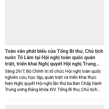
Tình hình sản xuất nông, lâm nghiệp và thủy
sản tháng Bảy và 7 tháng năm 2026
Sản xuất nông, lâm nghiệp và thủy sản tháng Bảy
duy trì ổn định, tập trung vào chăm sóc lúa, hoa
màu vụ mùa và vụ Hè -Thu. Chăn nuôi trâu, bò trong
tháng tiếp tục xu hướng giảm; chăn nuôi lợn phát
triển ổn định; chăn nuôi gia cầm duy trì đà tăng
trưởng khá. Diện tích rừng trồng mới và sản lượng
thủy sản đều tăng nhẹ.