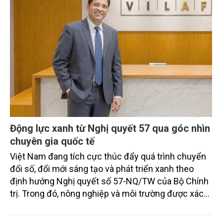
Động lực xanh từ Nghị quyết 57 qua góc nhìn
chuyên gia quốc tế
Việt Nam đang tích cực thúc đẩy quá trình chuyển
đổi số, đổi mới sáng tạo và phát triển xanh theo
định hướng Nghị quyết số 57-NQ/TW của Bộ Chính
trị. Trong đó, nông nghiệp và môi trường được xác
định là hai lĩnh vực trọng điểm chịu tác động sâu
sắc bởi các tiến bộ công nghệ và cam kết bền vững