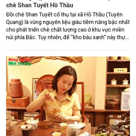
chè Shan Tuyết Hồ Thầu
Đồi chè Shan Tuyết cổ thụ tại xã Hồ Thầu (Tuyên
Quang) là vùng nguyên liệu giàu tiềm năng bậc nhất
cho phát triển chè chất lượng cao ở khu vực miền
núi phía Bắc. Tuy nhiên, để “kho báu xanh” này thực
sự tạo ra giá trị xứng tầm, theo ông Nông Văn Tài,
đại diện Công ty TNHH Dịch vụ Nông nghiệp Hồ
Thầu, doanh nghiệp đóng vai trò then chốt, giữ vị trí
“đầu tàu” trong thúc đẩy chế biến sâu và kiến tạo
chuỗi giá trị khép kín.