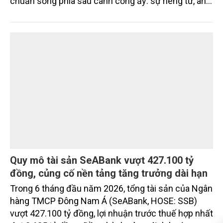
Compound thế hệ mới The Palm Island:
những giá trị nằm ở bản quy hoạch vượt trội
Trong bất động sản cao cấp, compound (khép kín)
chưa bao giờ chỉ là những cánh cổng hay hàng rào
ngoại bất nhập. Giá trị thực sự được tạo nên bởi
chuẩn sống phía sau cánh cổng ấy: sự riêng tư, an
ninh, cộng đồng cư dân tinh hoa và hệ tiện ích, dịch
vụ được thiết kế dành riêng cho họ.