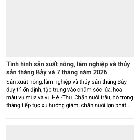
Gốm Ngọc Phù Lãng: Phát huy giá trị làng
nghề bằng khoa học công nghệ và chuyển
đổi số
Bảo tồn giá trị truyền thống gắn với ứng dụng khoa
học công nghệ và chuyển đổi số đang trở thành
hướng đi quan trọng để các làng nghề nâng cao
sức cạnh tranh, mở rộng thị trường và phát triển
bền vững. Tại làng gốm Phù Lãng, xã Phù Lãng, tỉnh
Bắc Ninh, nhiều nghệ nhân và cơ sở sản xuất đã
TIN TỨC
chủ động đổi mới tư duy, đầu tư công nghệ, xây
dựng thương hiệu trên nền tảng giá trị truyền thống.