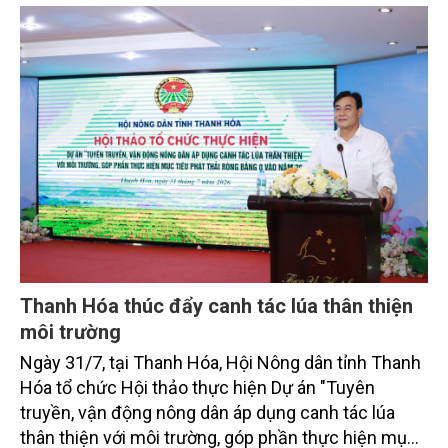
toàn cầu, đặc biệt là mục tiêu đưa phát thải ròng
bằng 0 (Net-Zero) vào năm 2050.
Thanh Hóa thúc đẩy canh tác lúa thân thiện
môi trường
Ngày 31/7, tại Thanh Hóa, Hội Nông dân tỉnh Thanh
Hóa tổ chức Hội thảo thực hiện Dự án "Tuyên
truyền, vận động nông dân áp dụng canh tác lúa
thân thiện với môi trường, góp phần thực hiện mục