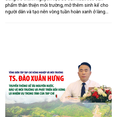
Mo cau xuất ngoại
Từng bị xem là phế phẩm, mo cau ở Quảng Ngãi
đang trở thành nguyên liệu để sản xuất các sản
phẩm thân thiện môi trường, mở thêm sinh kế cho
người dân và tạo nên vòng tuần hoàn xanh ở làng
quê. Trải qua chặng đường dài (từ 2020 đến nay),
chén, dĩa... từ mo cau đã được thị trường trong nước