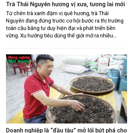
Trà Thái Nguyên hương vị xưa, tương lai mới
Từ chén trà xanh đậm vị quê hương, trà Thái
Nguyên đang đứng trước cơ hội bước ra thị trường
toàn cầu bằng tư duy hiện đại và phát triển bền
vững. Xu hướng tiêu dùng thế giới mở ra nhiều
hướng đi mới như trà sức khỏe, trà hữu cơ, trà tiện
lợi và trải nghiệm văn hóa trà. Muốn nâng tầm giá trị,
trà Thái Nguyên cần đầu tư chế biến sâu, xây dựng
thương hiệu xanh và kể câu chuyện văn hóa bản
địa. Lễ hội Trà quốc tế sẽ là cầu nối để đưa “linh hồn
xanh của Việt Nam” đến với bạn bè năm châu.
Doanh nghiệp là “đầu tàu” mở lối bứt phá cho