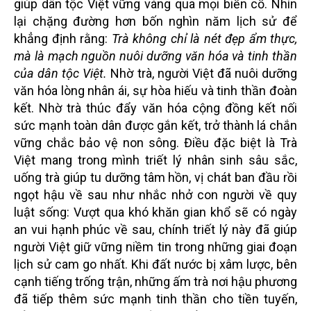
giúp dân tộc Việt vững vàng qua mọi biến cố. Nhìn
lại chặng đường hơn bốn nghìn năm lịch sử để
khẳng định rằng:
Trà không chỉ là nét đẹp ẩm thực,
mà là mạch nguồn nuôi dưỡng văn hóa và tinh thần
của dân tộc Việt.
Nhờ trà, người Việt đã nuôi dưỡng
văn hóa lòng nhân ái, sự hòa hiếu và tinh thần đoàn
kết. Nhờ trà thúc đẩy văn hóa cộng đồng kết nối
sức mạnh toàn dân được gắn kết, trở thành lá chắn
vững chắc bảo vệ non sông. Điều đặc biệt là Trà
Việt mang trong mình triết lý nhân sinh sâu sắc,
uống trà giúp tu dưỡng tâm hồn, vị chát ban đầu rồi
ngọt hậu về sau như nhắc nhở con người về quy
luật sống: Vượt qua khó khăn gian khổ sẽ có ngày
an vui hạnh phúc về sau, chính triết lý này đã giúp
người Việt giữ vững niềm tin trong những giai đoạn
lịch sử cam go nhất. Khi đất nước bị xâm lược, bên
cạnh tiếng trống trận, những ấm trà nơi hậu phương
đã tiếp thêm sức mạnh tinh thần cho tiền tuyến,