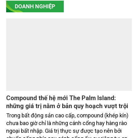
Bộ Nông nghiệp và Môi trường thúc đẩy trao
đổi thông tin, tăng cường phối hợp kỹ thuật
với FDA
Chiều 29/7, tại Hà Nội, Thứ trưởng Bộ Nông nghiệp
và Môi trường Võ Văn Hưng tiếp và làm việc với ông
Mark Abdoo, Phó Giám đốc phụ trách Chính sách và
Chiến lược Toàn cầu, Văn phòng Chính sách và
Chiến lược Toàn cầu, Cơ quan Quản lý Thực phẩm
và Dược phẩm Hoa Kỳ (FDA).
DOANH NGHIỆP