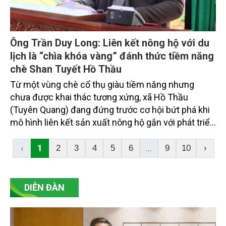
Ông Trần Duy Long: Liên kết nông hộ với du
lịch là “chìa khóa vàng” đánh thức tiềm năng
chè Shan Tuyết Hồ Thầu
Từ một vùng chè cổ thụ giàu tiềm năng nhưng
chưa được khai thác tương xứng, xã Hồ Thầu
(Tuyên Quang) đang đứng trước cơ hội bứt phá khi
mô hình liên kết sản xuất nông hộ gắn với phát triển
du lịch được định hình rõ nét. Tại hội thảo về phát
huy giá trị chè Shan Tuyết, ông Trần Duy Long, Chủ
‹
1
...
2
3
4
5
6
9
10
›
tịch HĐQT kiêm Giám đốc HTX Chè Shan Di Sản Hồ
Thầu đã đưa ra một cách tiếp cận mang tính chiến
lược: Lấy liên kết chuỗi làm nền tảng, lấy chế biến
DIỄN ĐÀN
sâu làm động lực và lấy du lịch cộng đồng làm đòn
bẩy phát triển bền vững.