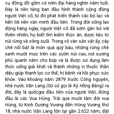
cụ đồng, đồ gốm có niên đại hàng nghìn năm tuổi.
Đây là nền tảng ban đầu hình thành cộng đồng
người Việt cổ, từ đó phát triển thành các bộ lạc và
tiến tới nền văn minh đầu tiên. Trong đời sống lao
động hàng ngày, người Việt cổ đã sớm gắn bó với
thiên nhiên, họ biết tìm kiếm thức ăn, dược liệu từ
núi rừng và sông suối. Trong vô vàn sản vật ấy, cây
chè nổi bật là món quà quý báu, những rừng chè
xanh mướt mọc trên các sườn núi cao, nơi sương
phủ quanh năm cho búp và lá được sử dụng làm
thức uống giải khát và thành những vị thuốc thần
diệu giúp thanh lọc cơ thể, trị bệnh và hồi phục sức
khỏe. Vào khoảng năm 2879 trước Công nguyên,
nhà nước Văn Lang
(Sử cũ gọi là Kỷ Hồng Bàng)
ra
đời, đây là quốcgia đầu tiên của người Việt, đứng
đầu là các Vua Hùng. Trải qua mười tám đời vua
Hùng, từ Kinh Dương Vương đến Hùng Vương thứ
18, nhà nước Văn Lang tồn tại gần 2.622 năm, đặt