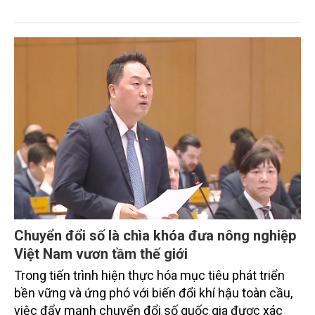
tiêu phát thải ròng bằng 0 vào năm 2050". Chương
trình thu hút sự tham gia của đông đảo đại biểu đến
từ các cơ quan quản lý nhà nước, đơn vị nghiên cứu,
doanh nghiệp, hợp tác xã và nông dân đang trực
tiếp triển khai mô hình sản xuất lúa phát thải thấp.
Chuyển đổi số là chìa khóa đưa nông nghiệp
Việt Nam vươn tầm thế giới
Trong tiến trình hiện thực hóa mục tiêu phát triển
bền vững và ứng phó với biến đổi khí hậu toàn cầu,
việc đẩy mạnh chuyển đổi số quốc gia được xác