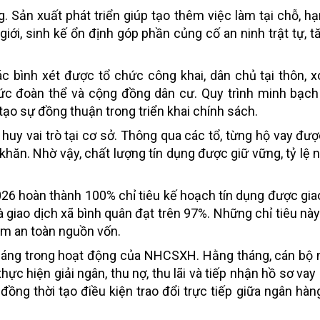
. Sản xuất phát triển giúp tạo thêm việc làm tại chỗ, hạ
giới, sinh kế ổn định góp phần củng cố an ninh trật tự, 
 bình xét được tổ chức công khai, dân chủ tại thôn, 
hức đoàn thể và cộng đồng dân cư. Quy trình minh bạc
tạo sự đồng thuận trong triển khai chính sách.
 huy vai trò tại cơ sở. Thông qua các tổ, từng hộ vay đượ
 khăn. Nhờ vậy, chất lượng tín dụng được giữ vững, tỷ lệ 
6 hoàn thành 100% chỉ tiêu kế hoạch tín dụng được giao;
và giao dịch xã bình quân đạt trên 97%. Những chỉ tiêu nà
ảm an toàn nguồn vốn.
m sáng trong hoạt động của NHCSXH. Hằng tháng, cán bộ
thực hiện giải ngân, thu nợ, thu lãi và tiếp nhận hồ sơ va
, đồng thời tạo điều kiện trao đổi trực tiếp giữa ngân hà