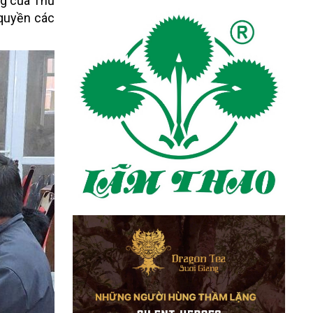
Tg của Thủ
 quyền các