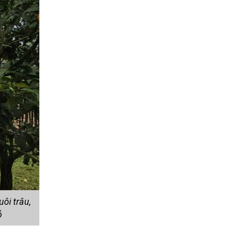
ôi trâu,
ỏ