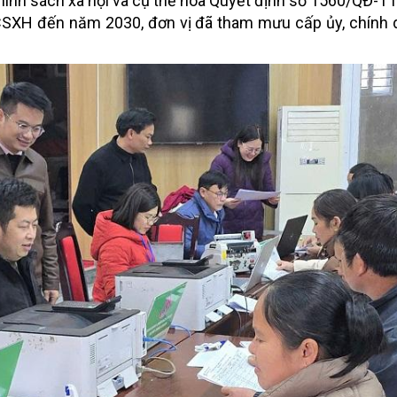
chính sách xã hội và cụ thể hóa Quyết định số 1560/QĐ-T
HCSXH đến năm 2030, đơn vị đã tham mưu cấp ủy, chính