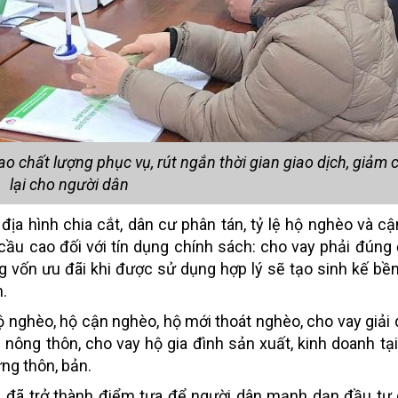
chất lượng phục vụ, rút ngắn thời gian giao dịch, giảm ch
lại cho người dân
 địa hình chia cắt, dân cư phân tán, tỷ lệ hộ nghèo và c
cầu cao đối với tín dụng chính sách: cho vay phải đúng 
 vốn ưu đãi khi được sử dụng hợp lý sẽ tạo sinh kế bền
n.
 nghèo, hộ cận nghèo, hộ mới thoát nghèo, cho vay giải 
 nông thôn, cho vay hộ gia đình sản xuất, kinh doanh tạ
ừng thôn, bản.
 đã trở thành điểm tựa để người dân mạnh dạn đầu tư 