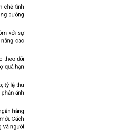
n chế tình
tăng cường
xóm với sự
h nâng cao
c theo dõi
nợ quá hạn
 tỷ lệ thu
y phản ánh
 ngân hàng
y mới. Cách
ng và người