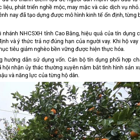
ợc liệu, phát triển nghề mộc, may mặc và các dịch vụ nhỏ.
bênh nay đã tạo dựng được mô hình kinh tế ổn định, từng
 nhánh NHCSXH tỉnh Cao Bằng, hiệu quả của tín dụng c
ịnh và ý thức trả nợ đúng hạn của người vay. Khi hộ vay
h, mục tiêu giảm nghèo bền vững được hiện thực hóa.
ng hướng dẫn sử dụng vốn. Cán bộ tín dụng phối hợp ch
ã hội nhận ủy thác thường xuyên nắm bắt tình hình sản xu
hậu và năng lực của từng hộ dân.