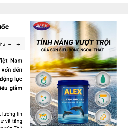
uốc
chữ
Việt Nam
n vốn đến
 động lực
tiêu giảm
 lượng tín
hư về tăng