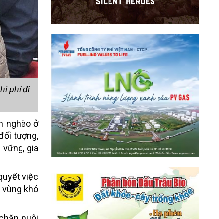
i phí đi
ận nghèo ở
đối tượng,
 vững, gia
quyết việc
i vùng khó
chăn nuôi