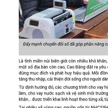
Đẩy mạnh chuyển đổi số đã góp phần nâng cao 
Là tỉnh miền núi biên giới còn nhiều khó khăn,
một số địa bàn còn cao, Cao Bằng đặt ra yêu 
đúng mục đích và phát huy hiệu quả. Mỗi đồng
tăng thu nhập, cải thiện đời sống cho người dâ
Từ định hướng đó, các chương trình cho vay hộ
làm, cho vay nước sạch và vệ sinh môi trường
khăn… được triển khai linh hoạt theo từng xã, t
Tại nhiều xã vùng cao, nguồn vốn từ NHCSXH