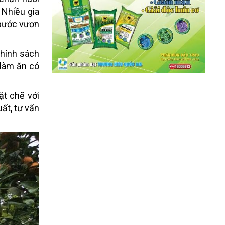
 Nhiều gia
 bước vươn
hính sách
 làm ăn có
ặt chẽ với
ất, tư vấn