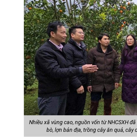
Nhiều xã vùng cao, nguồn vốn từ NHCSXH đã 
bò, lợn bản địa, trồng cây ăn quả, cây