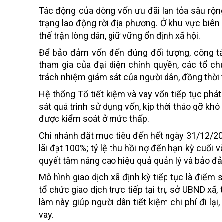
Tác động của dòng vốn ưu đãi lan tỏa sâu rộng
trạng lao động rời địa phương. Ở khu vực biên 
thế trận lòng dân, giữ vững ổn định xã hội.
Để bảo đảm vốn đến đúng đối tượng, công tác
tham gia của đại diện chính quyền, các tổ c
trách nhiệm giám sát của người dân, đồng thời 
Hệ thống Tổ tiết kiệm và vay vốn tiếp tục phát
sát quá trình sử dụng vốn, kịp thời tháo gỡ khó
được kiểm soát ở mức thấp.
Chi nhánh đặt mục tiêu đến hết ngày 31/12/202
lãi đạt 100%; tỷ lệ thu hồi nợ đến hạn kỳ cuối 
quyết tâm nâng cao hiệu quả quản lý và bảo đ
Mô hình giao dịch xã định kỳ tiếp tục là điể
tổ chức giao dịch trực tiếp tại trụ sở UBND xã, 
làm này giúp người dân tiết kiệm chi phí đi lại
vay.