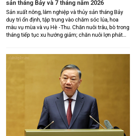
sản tháng Bảy và 7 tháng năm 2026
Sản xuất nông, lâm nghiệp và thủy sản tháng Bảy
duy trì ổn định, tập trung vào chăm sóc lúa, hoa
màu vụ mùa và vụ Hè -Thu. Chăn nuôi trâu, bò trong
tháng tiếp tục xu hướng giảm; chăn nuôi lợn phát
triển ổn định; chăn nuôi gia cầm duy trì đà tăng
trưởng khá. Diện tích rừng trồng mới và sản lượng
thủy sản đều tăng nhẹ.