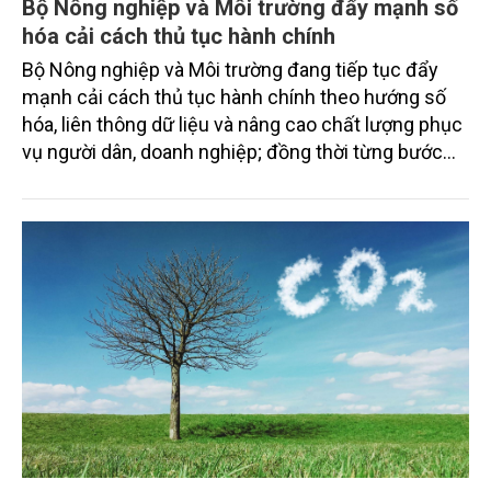
Bộ Nông nghiệp và Môi trường đẩy mạnh số
205/2025/QH15, từ đó đề xuất các giải pháp hoàn
hóa cải cách thủ tục hành chính
thiện cơ chế pháp lý theo hướng hiện đại, đồng bộ
và phù hợp với yêu cầu quản trị quốc gia trong giai
Bộ Nông nghiệp và Môi trường đang tiếp tục đẩy
đoạn mới.
mạnh cải cách thủ tục hành chính theo hướng số
hóa, liên thông dữ liệu và nâng cao chất lượng phục
vụ người dân, doanh nghiệp; đồng thời từng bước
hoàn thiện Hệ thống thông tin giải quyết thủ tục
hành chính ngành Nông nghiệp và Môi trường theo
mô hình tập trung, thống nhất trên toàn quốc.