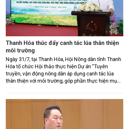
Thanh Hóa thúc đẩy canh tác lúa thân thiện
môi trường
Ngày 31/7, tại Thanh Hóa, Hội Nông dân tỉnh Thanh
Hóa tổ chức Hội thảo thực hiện Dự án "Tuyên
truyền, vận động nông dân áp dụng canh tác lúa
thân thiện với môi trường, góp phần thực hiện mục
tiêu phát thải ròng bằng 0 vào năm 2050". Chương
trình thu hút sự tham gia của đông đảo đại biểu đến
từ các cơ quan quản lý nhà nước, đơn vị nghiên cứu,
doanh nghiệp, hợp tác xã và nông dân đang trực
tiếp triển khai mô hình sản xuất lúa phát thải thấp.