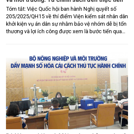
Tóm tắt: Việc Quốc hội ban hành Nghị quyết số
205/2025/QH15 về thí điểm Viện kiểm sát nhân dân
khởi kiện vụ án dân sự nhằm bảo vệ nhóm dễ bị tổn
thương và lợi ích công được xem là bước tiến quan
trọng trong tiến trình hoàn thiện Nhà nước pháp
quyền xã hội chủ nghĩa tại Việt Nam. Trong bối cảnh
các tranh chấp liên quan đến môi trường, đất đai, tài
nguyên, hệ sinh thái và lợi ích cộng đồng ngày càng
phức tạp, cơ chế tố tụng công ích không chỉ mang ý
nghĩa đổi mới tư pháp mà còn mở ra công cụ quản
trị hiện đại nhằm tăng cường bảo vệ lợi ích công
cộng, thúc đẩy phát triển bền vững và nâng cao
trách nhiệm giải trình trong quản lý nhà nước. Bài
viết phân tích cơ sở lý luận, thực tiễn và yêu cầu đặt
ra đối với tố tụng công ích trong lĩnh vực tài nguyên
và môi trường; đồng thời đánh giá những khó khăn
bước đầu trong quá trình triển khai Nghị quyết số