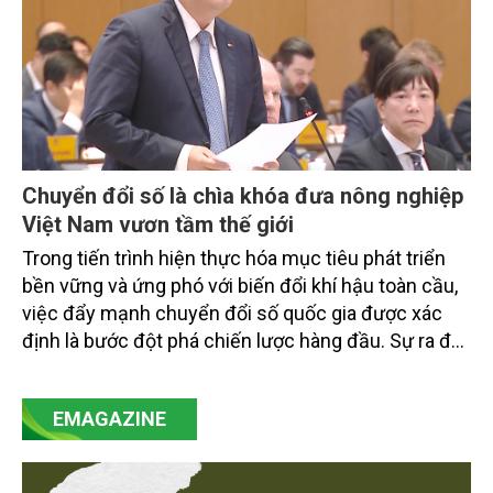
Chuyển đổi số là chìa khóa đưa nông nghiệp
Việt Nam vươn tầm thế giới
Trong tiến trình hiện thực hóa mục tiêu phát triển
bền vững và ứng phó với biến đổi khí hậu toàn cầu,
việc đẩy mạnh chuyển đổi số quốc gia được xác
định là bước đột phá chiến lược hàng đầu. Sự ra đời
của Nghị quyết số 57-NQ/TW đã trở thành động lực
mạnh mẽ, thúc đẩy quá trình cải cách toàn diện,
EMAGAZINE
minh bạch hóa chuỗi cung ứng và nâng cao hiệu
quả quản lý môi trường, đặc biệt trong hai lĩnh vực
then chốt là nông nghiệp và môi trường.