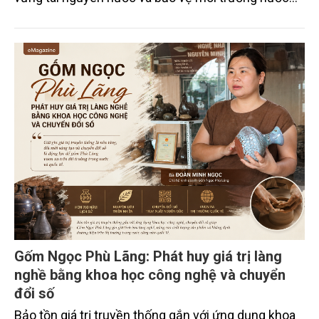
xuyên biên giới” do Tạp chí Nông nghiệp và Môi
trường phối hợp với Sở Nông nghiệp và Môi trường
tỉnh Lai Châu tổ chức ngày 10/7/2026. Hội thảo thu
hút sự tham gia của hơn 100 đại biểu là lãnh đạo
các đơn vị thuộc Bộ Nông nghiệp và Môi trường,
chuyên gia, nhà khoa học, Sở Nông nghiệp và Môi
trường tỉnh Lai Châu và đại diện các cơ quan đơn vị
doanh nghiệp ở các tỉnh miền núi phía Bắc.
Gốm Ngọc Phù Lãng: Phát huy giá trị làng
nghề bằng khoa học công nghệ và chuyển
đổi số
Bảo tồn giá trị truyền thống gắn với ứng dụng khoa