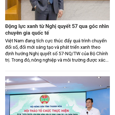
Động lực xanh từ Nghị quyết 57 qua góc nhìn
chuyên gia quốc tế
Việt Nam đang tích cực thúc đẩy quá trình chuyển
đổi số, đổi mới sáng tạo và phát triển xanh theo
định hướng Nghị quyết số 57-NQ/TW của Bộ Chính
trị. Trong đó, nông nghiệp và môi trường được xác
định là hai lĩnh vực trọng điểm chịu tác động sâu
sắc bởi các tiến bộ công nghệ và cam kết bền vững
toàn cầu, đặc biệt là mục tiêu đưa phát thải ròng
bằng 0 (Net-Zero) vào năm 2050.