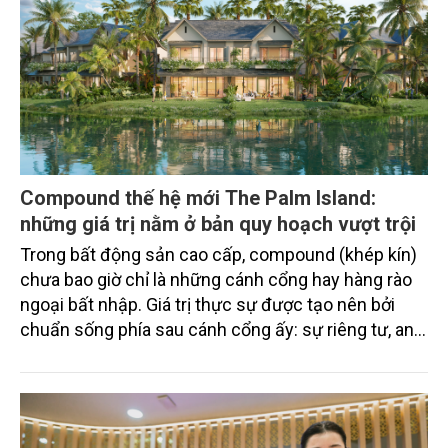
Compound thế hệ mới The Palm Island:
những giá trị nằm ở bản quy hoạch vượt trội
Trong bất động sản cao cấp, compound (khép kín)
chưa bao giờ chỉ là những cánh cổng hay hàng rào
ngoại bất nhập. Giá trị thực sự được tạo nên bởi
chuẩn sống phía sau cánh cổng ấy: sự riêng tư, an
ninh, cộng đồng cư dân tinh hoa và hệ tiện ích, dịch
vụ được thiết kế dành riêng cho họ.