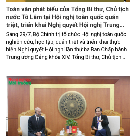
Toàn văn phát biểu của Tổng Bí thư, Chủ tịch
nước Tô Lâm tại Hội nghị toàn quốc quán
triệt, triển khai Nghị quyết Hội nghị Trung
ương 3, khóa XIV
Sáng 29/7, Bộ Chính trị tổ chức Hội nghị toàn quốc
nghiên cứu, học tập, quán triệt và triển khai thực
hiện Nghị quyết Hội nghị lần thứ ba Ban Chấp hành
Trung ương Đảng khóa XIV. Tổng Bí thư, Chủ tịch
nước Tô Lâm đã có bài phát biểu chỉ đạo quan
trọng. Tạp chí Nông nghiệp và Môi trường trân trọng
giới thiệu toàn văn bài phát biểu của đồng chí Tổng
Bí thư, Chủ tịch nước.