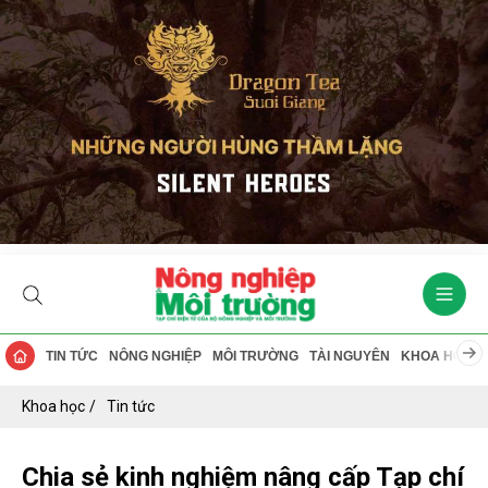
TIN TỨC
NÔNG NGHIỆP
MÔI TRƯỜNG
TÀI NGUYÊN
KHOA HỌC
Khoa học
Tin tức
Chia sẻ kinh nghiệm nâng cấp Tạp chí