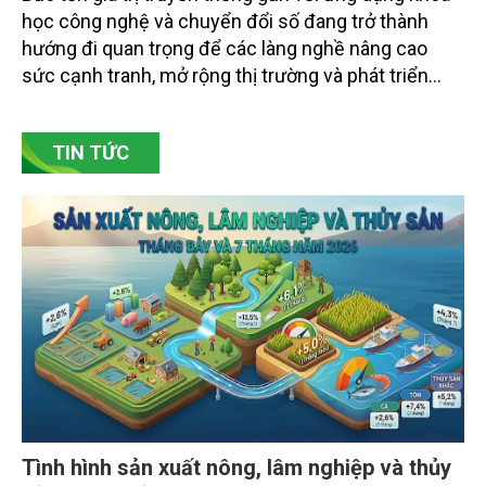
học công nghệ và chuyển đổi số đang trở thành
hướng đi quan trọng để các làng nghề nâng cao
sức cạnh tranh, mở rộng thị trường và phát triển
bền vững. Tại làng gốm Phù Lãng, xã Phù Lãng, tỉnh
Bắc Ninh, nhiều nghệ nhân và cơ sở sản xuất đã
TIN TỨC
chủ động đổi mới tư duy, đầu tư công nghệ, xây
dựng thương hiệu trên nền tảng giá trị truyền thống.
Tình hình sản xuất nông, lâm nghiệp và thủy