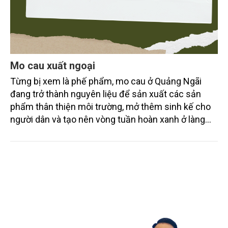
Mo cau xuất ngoại
Từng bị xem là phế phẩm, mo cau ở Quảng Ngãi
đang trở thành nguyên liệu để sản xuất các sản
phẩm thân thiện môi trường, mở thêm sinh kế cho
người dân và tạo nên vòng tuần hoàn xanh ở làng
quê. Trải qua chặng đường dài (từ 2020 đến nay),
chén, dĩa... từ mo cau đã được thị trường trong nước
và quốc tế đón nhận.