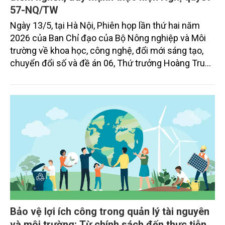
57-NQ/TW
Ngày 13/5, tại Hà Nội, Phiên họp lần thứ hai năm
2026 của Ban Chỉ đạo của Bộ Nông nghiệp và Môi
trường về khoa học, công nghệ, đổi mới sáng tạo,
chuyển đổi số và đề án 06, Thứ trưởng Hoàng Trung
nhấn mạnh yêu cầu các đơn vị trong toàn ngành
cần nâng cao tinh thần trách nhiệm, tăng cường
phối hợp và tập trung tháo gỡ các điểm nghẽn để
đẩy nhanh tiến độ thực hiện các nhiệm vụ được
giao.
Bảo vệ lợi ích công trong quản lý tài nguyên
và môi trường: Từ chính sách đến thực tiễn