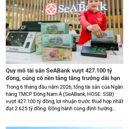
Quy mô tài sản SeABank vượt 427.100 tỷ
đồng, củng cố nền tảng tăng trưởng dài hạn
Trong 6 tháng đầu năm 2026, tổng tài sản của Ngân
hàng TMCP Đông Nam Á (SeABank, HOSE: SSB)
vượt 427.100 tỷ đồng, lợi nhuận trước thuế hợp nhất
đạt 2.625 tỷ đồng. Đồng hành cùng định hướng
giảm mặt bằng lãi suất để hỗ trợ nền kinh tế,
SeABank tiếp tục duy trì hoạt động hiệu quả, mở