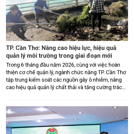
TP. Cần Thơ: Nâng cao hiệu lực, hiệu quả
quản lý môi trường trong giai đoạn mới
Trong 6 tháng đầu năm 2026, cùng với việc hoàn
thiện cơ chế quản lý, ngành chức năng TP. Cần Thơ
tập trung kiểm soát các nguồn gây ô nhiễm, nâng
cao hiệu quả quản lý chất thải và tăng cường trách
nhiệm của các tổ chức, cá nhân trong thực thi pháp
luật về môi trường tạo nền tảng cho mục tiêu phát
triển kinh tế - xã hội bền vững.