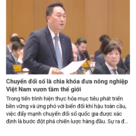
doanh nghiệp, hợp tác xã và nông dân đang trực
tiếp triển khai mô hình sản xuất lúa phát thải thấp.
Chuyển đổi số là chìa khóa đưa nông nghiệp
Việt Nam vươn tầm thế giới
Trong tiến trình hiện thực hóa mục tiêu phát triển
bền vững và ứng phó với biến đổi khí hậu toàn cầu,
việc đẩy mạnh chuyển đổi số quốc gia được xác
định là bước đột phá chiến lược hàng đầu. Sự ra đời
của Nghị quyết số 57-NQ/TW đã trở thành động lực