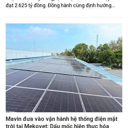
đạt 2.625 tỷ đồng. Đồng hành cùng định hướng
giảm mặt bằng lãi suất để hỗ trợ nền kinh tế,
SeABank tiếp tục duy trì hoạt động hiệu quả, mở
rộng tín dụng, củng cố nguồn vốn và đảm bảo các
chỉ tiêu an toàn.
Mavin đưa vào vận hành hệ thống điện mặt
trời tại Mekovet: Dấu mốc hiện thực hóa