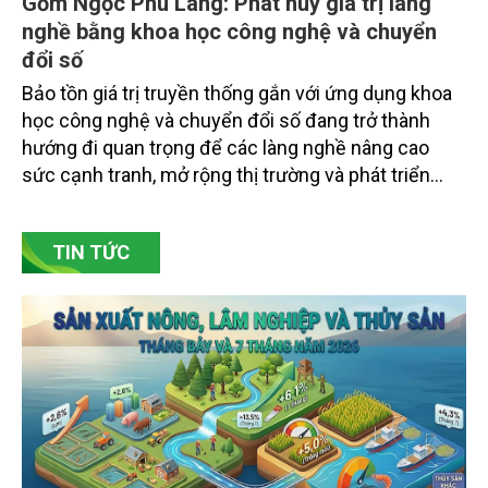
Gốm Ngọc Phù Lãng: Phát huy giá trị làng
nghề bằng khoa học công nghệ và chuyển
đổi số
Bảo tồn giá trị truyền thống gắn với ứng dụng khoa
học công nghệ và chuyển đổi số đang trở thành
hướng đi quan trọng để các làng nghề nâng cao
sức cạnh tranh, mở rộng thị trường và phát triển
bền vững. Tại làng gốm Phù Lãng, xã Phù Lãng, tỉnh
Bắc Ninh, nhiều nghệ nhân và cơ sở sản xuất đã
TIN TỨC
chủ động đổi mới tư duy, đầu tư công nghệ, xây
dựng thương hiệu trên nền tảng giá trị truyền thống.