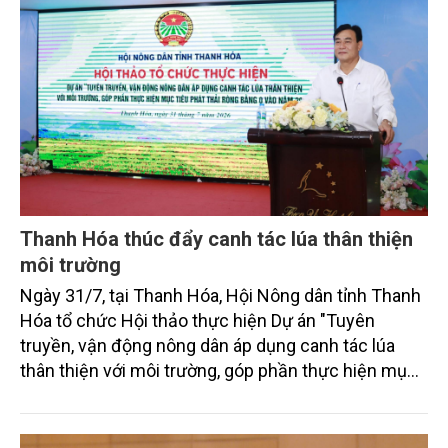
Thanh Hóa thúc đẩy canh tác lúa thân thiện
môi trường
Ngày 31/7, tại Thanh Hóa, Hội Nông dân tỉnh Thanh
Hóa tổ chức Hội thảo thực hiện Dự án "Tuyên
truyền, vận động nông dân áp dụng canh tác lúa
thân thiện với môi trường, góp phần thực hiện mục
tiêu phát thải ròng bằng 0 vào năm 2050". Chương
trình thu hút sự tham gia của đông đảo đại biểu đến
từ các cơ quan quản lý nhà nước, đơn vị nghiên cứu,