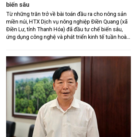
biến sâu
Từ những trăn trở về bài toán đầu ra cho nông sản
miền núi, HTX Dịch vụ nông nghiệp Điền Quang (xã
Điền Lư, tỉnh Thanh Hóa) đã đầu tư chế biến sâu,
ứng dụng công nghệ và phát triển kinh tế tuần hoàn.
Cách làm này không chỉ giúp gia tăng giá trị cho các
sản phẩm nông nghiệp địa phương mà còn tạo việc
làm, nâng cao thu nhập cho người dân và hình thành
chuỗi sản xuất bền vững.