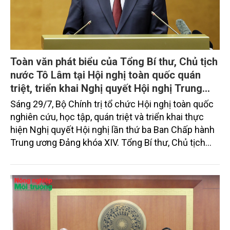
Toàn văn phát biểu của Tổng Bí thư, Chủ tịch
nước Tô Lâm tại Hội nghị toàn quốc quán
triệt, triển khai Nghị quyết Hội nghị Trung
ương 3, khóa XIV
Sáng 29/7, Bộ Chính trị tổ chức Hội nghị toàn quốc
nghiên cứu, học tập, quán triệt và triển khai thực
hiện Nghị quyết Hội nghị lần thứ ba Ban Chấp hành
Trung ương Đảng khóa XIV. Tổng Bí thư, Chủ tịch
nước Tô Lâm đã có bài phát biểu chỉ đạo quan
trọng. Tạp chí Nông nghiệp và Môi trường trân trọng
giới thiệu toàn văn bài phát biểu của đồng chí Tổng
Bí thư, Chủ tịch nước.