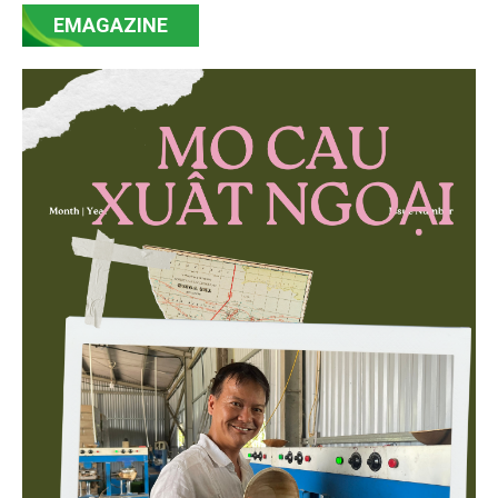
mạnh mẽ, thúc đẩy quá trình cải cách toàn diện,
EMAGAZINE
minh bạch hóa chuỗi cung ứng và nâng cao hiệu
quả quản lý môi trường, đặc biệt trong hai lĩnh vực
then chốt là nông nghiệp và môi trường.