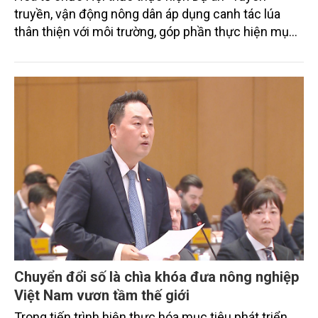
truyền, vận động nông dân áp dụng canh tác lúa
thân thiện với môi trường, góp phần thực hiện mục
tiêu phát thải ròng bằng 0 vào năm 2050". Chương
trình thu hút sự tham gia của đông đảo đại biểu đến
từ các cơ quan quản lý nhà nước, đơn vị nghiên cứu,
doanh nghiệp, hợp tác xã và nông dân đang trực
tiếp triển khai mô hình sản xuất lúa phát thải thấp.
Chuyển đổi số là chìa khóa đưa nông nghiệp
Việt Nam vươn tầm thế giới
Trong tiến trình hiện thực hóa mục tiêu phát triển