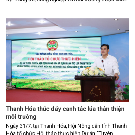
định là hai lĩnh vực trọng điểm chịu tác động sâu
sắc bởi các tiến bộ công nghệ và cam kết bền vững
toàn cầu, đặc biệt là mục tiêu đưa phát thải ròng
bằng 0 (Net-Zero) vào năm 2050.
Thanh Hóa thúc đẩy canh tác lúa thân thiện
môi trường
Ngày 31/7, tại Thanh Hóa, Hội Nông dân tỉnh Thanh
Hóa tổ chức Hội thảo thực hiện Dự án "Tuyên