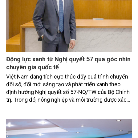
Động lực xanh từ Nghị quyết 57 qua góc nhìn
chuyên gia quốc tế
Việt Nam đang tích cực thúc đẩy quá trình chuyển
đổi số, đổi mới sáng tạo và phát triển xanh theo
định hướng Nghị quyết số 57-NQ/TW của Bộ Chính
trị. Trong đó, nông nghiệp và môi trường được xác
định là hai lĩnh vực trọng điểm chịu tác động sâu
sắc bởi các tiến bộ công nghệ và cam kết bền vững
toàn cầu, đặc biệt là mục tiêu đưa phát thải ròng
bằng 0 (Net-Zero) vào năm 2050.