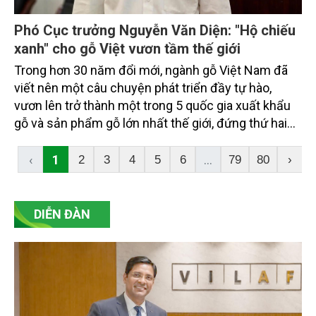
Phó Cục trưởng Nguyễn Văn Diện: "Hộ chiếu
xanh" cho gỗ Việt vươn tầm thế giới
Trong hơn 30 năm đổi mới, ngành gỗ Việt Nam đã
viết nên một câu chuyện phát triển đầy tự hào,
vươn lên trở thành một trong 5 quốc gia xuất khẩu
gỗ và sản phẩm gỗ lớn nhất thế giới, đứng thứ hai
châu Á và đứng đầu Đông Nam Á, với sản phẩm có
mặt trên 140 quốc gia và vùng lãnh thổ.
‹
1
...
2
3
4
5
6
79
80
›
DIỄN ĐÀN