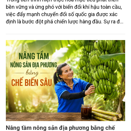
bền vững và ứng phó với biến đổi khí hậu toàn cầu,
việc đẩy mạnh chuyển đổi số quốc gia được xác
định là bước đột phá chiến lược hàng đầu. Sự ra đời
của Nghị quyết số 57-NQ/TW đã trở thành động lực
mạnh mẽ, thúc đẩy quá trình cải cách toàn diện,
minh bạch hóa chuỗi cung ứng và nâng cao hiệu
quả quản lý môi trường, đặc biệt trong hai lĩnh vực
then chốt là nông nghiệp và môi trường.
Nâng tầm nông sản địa phương bằng chế