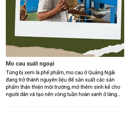
Mo cau xuất ngoại
Từng bị xem là phế phẩm, mo cau ở Quảng Ngãi
đang trở thành nguyên liệu để sản xuất các sản
phẩm thân thiện môi trường, mở thêm sinh kế cho
người dân và tạo nên vòng tuần hoàn xanh ở làng
quê. Trải qua chặng đường dài (từ 2020 đến nay),
chén, dĩa... từ mo cau đã được thị trường trong nước
và quốc tế đón nhận.