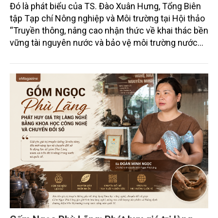
Đó là phát biểu của TS. Đào Xuân Hưng, Tổng Biên
tập Tạp chí Nông nghiệp và Môi trường tại Hội thảo
“Truyền thông, nâng cao nhận thức về khai thác bền
vững tài nguyên nước và bảo vệ môi trường nước
xuyên biên giới” do Tạp chí Nông nghiệp và Môi
trường phối hợp với Sở Nông nghiệp và Môi trường
tỉnh Lai Châu tổ chức ngày 10/7/2026. Hội thảo thu
hút sự tham gia của hơn 100 đại biểu là lãnh đạo
các đơn vị thuộc Bộ Nông nghiệp và Môi trường,
chuyên gia, nhà khoa học, Sở Nông nghiệp và Môi
trường tỉnh Lai Châu và đại diện các cơ quan đơn vị
doanh nghiệp ở các tỉnh miền núi phía Bắc.