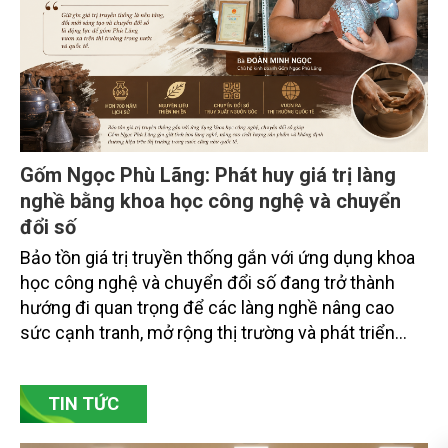
doanh nghiệp ở các tỉnh miền núi phía Bắc.
Gốm Ngọc Phù Lãng: Phát huy giá trị làng
nghề bằng khoa học công nghệ và chuyển
đổi số
Bảo tồn giá trị truyền thống gắn với ứng dụng khoa
học công nghệ và chuyển đổi số đang trở thành
hướng đi quan trọng để các làng nghề nâng cao
sức cạnh tranh, mở rộng thị trường và phát triển
bền vững. Tại làng gốm Phù Lãng, xã Phù Lãng, tỉnh
Bắc Ninh, nhiều nghệ nhân và cơ sở sản xuất đã
TIN TỨC
chủ động đổi mới tư duy, đầu tư công nghệ, xây
dựng thương hiệu trên nền tảng giá trị truyền thống.