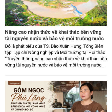
Nâng cao nhận thức về khai thác bền vững
tài nguyên nước và bảo vệ môi trường nước
Đó là phát biểu của TS. Đào Xuân Hưng, Tổng Biên
tập Tạp chí Nông nghiệp và Môi trường tại Hội thảo
“Truyền thông, nâng cao nhận thức về khai thác bền
vững tài nguyên nước và bảo vệ môi trường nước
xuyên biên giới” do Tạp chí Nông nghiệp và Môi
trường phối hợp với Sở Nông nghiệp và Môi trường
tỉnh Lai Châu tổ chức ngày 10/7/2026. Hội thảo thu
hút sự tham gia của hơn 100 đại biểu là lãnh đạo
các đơn vị thuộc Bộ Nông nghiệp và Môi trường,
chuyên gia, nhà khoa học, Sở Nông nghiệp và Môi
trường tỉnh Lai Châu và đại diện các cơ quan đơn vị