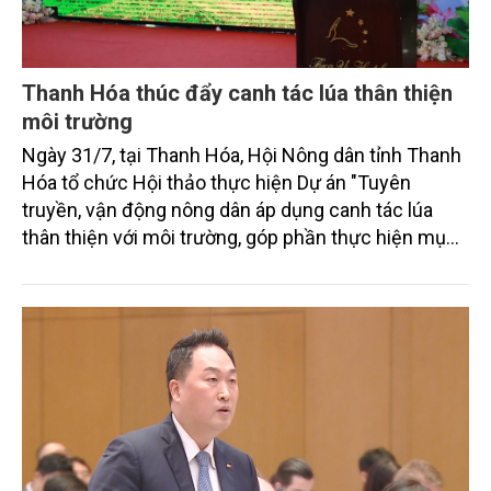
Thanh Hóa thúc đẩy canh tác lúa thân thiện
môi trường
Ngày 31/7, tại Thanh Hóa, Hội Nông dân tỉnh Thanh
Hóa tổ chức Hội thảo thực hiện Dự án "Tuyên
truyền, vận động nông dân áp dụng canh tác lúa
thân thiện với môi trường, góp phần thực hiện mục
tiêu phát thải ròng bằng 0 vào năm 2050". Chương
trình thu hút sự tham gia của đông đảo đại biểu đến
từ các cơ quan quản lý nhà nước, đơn vị nghiên cứu,
doanh nghiệp, hợp tác xã và nông dân đang trực
tiếp triển khai mô hình sản xuất lúa phát thải thấp.