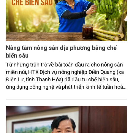
Nâng tầm nông sản địa phương bằng chế
biến sâu
Từ những trăn trở về bài toán đầu ra cho nông sản
miền núi, HTX Dịch vụ nông nghiệp Điền Quang (xã
Điền Lư, tỉnh Thanh Hóa) đã đầu tư chế biến sâu,
ứng dụng công nghệ và phát triển kinh tế tuần hoàn.
Cách làm này không chỉ giúp gia tăng giá trị cho các
sản phẩm nông nghiệp địa phương mà còn tạo việc
làm, nâng cao thu nhập cho người dân và hình thành
chuỗi sản xuất bền vững.