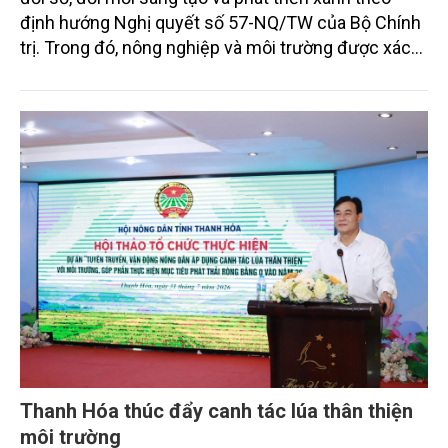
định hướng Nghị quyết số 57-NQ/TW của Bộ Chính
trị. Trong đó, nông nghiệp và môi trường được xác
định là hai lĩnh vực trọng điểm chịu tác động sâu
sắc bởi các tiến bộ công nghệ và cam kết bền vững
toàn cầu, đặc biệt là mục tiêu đưa phát thải ròng
bằng 0 (Net-Zero) vào năm 2050.
Thanh Hóa thúc đẩy canh tác lúa thân thiện
môi trường