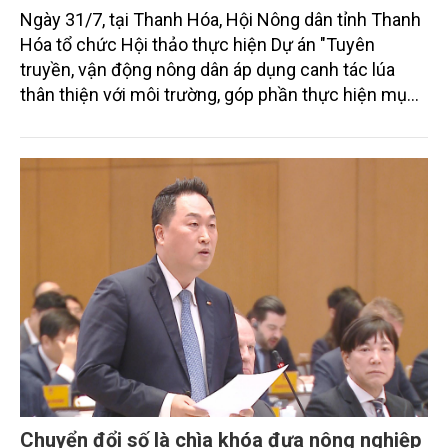
Ngày 31/7, tại Thanh Hóa, Hội Nông dân tỉnh Thanh
Hóa tổ chức Hội thảo thực hiện Dự án "Tuyên
truyền, vận động nông dân áp dụng canh tác lúa
thân thiện với môi trường, góp phần thực hiện mục
tiêu phát thải ròng bằng 0 vào năm 2050". Chương
trình thu hút sự tham gia của đông đảo đại biểu đến
từ các cơ quan quản lý nhà nước, đơn vị nghiên cứu,
doanh nghiệp, hợp tác xã và nông dân đang trực
tiếp triển khai mô hình sản xuất lúa phát thải thấp.
Chuyển đổi số là chìa khóa đưa nông nghiệp