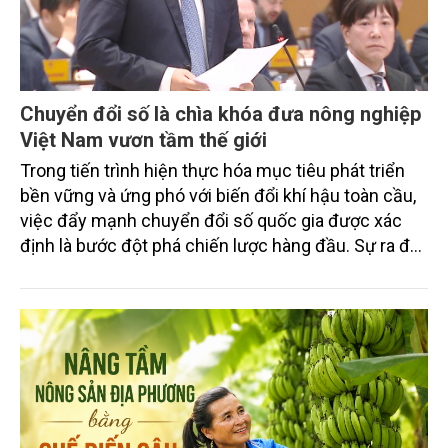
Chuyển đổi số là chìa khóa đưa nông nghiệp
Việt Nam vươn tầm thế giới
Trong tiến trình hiện thực hóa mục tiêu phát triển
bền vững và ứng phó với biến đổi khí hậu toàn cầu,
việc đẩy mạnh chuyển đổi số quốc gia được xác
định là bước đột phá chiến lược hàng đầu. Sự ra đời
của Nghị quyết số 57-NQ/TW đã trở thành động lực
mạnh mẽ, thúc đẩy quá trình cải cách toàn diện,
minh bạch hóa chuỗi cung ứng và nâng cao hiệu
quả quản lý môi trường, đặc biệt trong hai lĩnh vực
then chốt là nông nghiệp và môi trường.