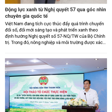
Động lực xanh từ Nghị quyết 57 qua góc nhìn
chuyên gia quốc tế
Việt Nam đang tích cực thúc đẩy quá trình chuyển
đổi số, đổi mới sáng tạo và phát triển xanh theo
định hướng Nghị quyết số 57-NQ/TW của Bộ Chính
trị. Trong đó, nông nghiệp và môi trường được xác
định là hai lĩnh vực trọng điểm chịu tác động sâu
sắc bởi các tiến bộ công nghệ và cam kết bền vững
toàn cầu, đặc biệt là mục tiêu đưa phát thải ròng
bằng 0 (Net-Zero) vào năm 2050.