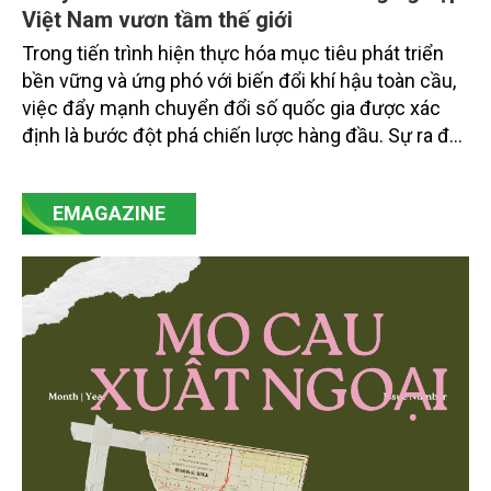
Việt Nam vươn tầm thế giới
Trong tiến trình hiện thực hóa mục tiêu phát triển
bền vững và ứng phó với biến đổi khí hậu toàn cầu,
việc đẩy mạnh chuyển đổi số quốc gia được xác
định là bước đột phá chiến lược hàng đầu. Sự ra đời
của Nghị quyết số 57-NQ/TW đã trở thành động lực
mạnh mẽ, thúc đẩy quá trình cải cách toàn diện,
EMAGAZINE
minh bạch hóa chuỗi cung ứng và nâng cao hiệu
quả quản lý môi trường, đặc biệt trong hai lĩnh vực
then chốt là nông nghiệp và môi trường.