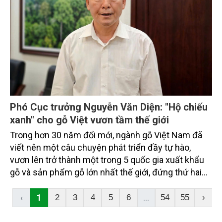
Phó Cục trưởng Nguyễn Văn Diện: "Hộ chiếu
xanh" cho gỗ Việt vươn tầm thế giới
Trong hơn 30 năm đổi mới, ngành gỗ Việt Nam đã
viết nên một câu chuyện phát triển đầy tự hào,
vươn lên trở thành một trong 5 quốc gia xuất khẩu
gỗ và sản phẩm gỗ lớn nhất thế giới, đứng thứ hai
châu Á và đứng đầu Đông Nam Á, với sản phẩm có
mặt trên 140 quốc gia và vùng lãnh thổ.
‹
1
...
2
3
4
5
6
54
55
›