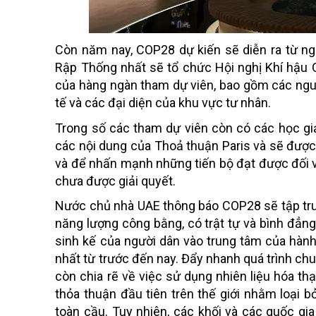
Còn năm nay, COP28 dự kiến sẽ diễn ra từ n
Rập Thống nhất sẽ tổ chức Hội nghị Khí hậu 
của hàng ngàn tham dự viên, bao gồm các ngu
tế và các đại diện của khu vực tư nhân.
Trong số các tham dự viên còn có các học giả
các nội dung của Thoả thuận Paris và sẽ được
và để nhấn mạnh những tiến bộ đạt được đối v
chưa được giải quyết.
Nước chủ nhà UAE thông báo COP28 sẽ tập trun
năng lượng công bằng, có trật tự và bình đẳng;
sinh kế của người dân vào trung tâm của hành
nhất từ trước đến nay. Đẩy nhanh quá trình chu
còn chia rẽ về việc sử dụng nhiên liệu hóa t
thỏa thuận đầu tiên trên thế giới nhằm loại b
toàn cầu. Tuy nhiên, các khối và các quốc gi