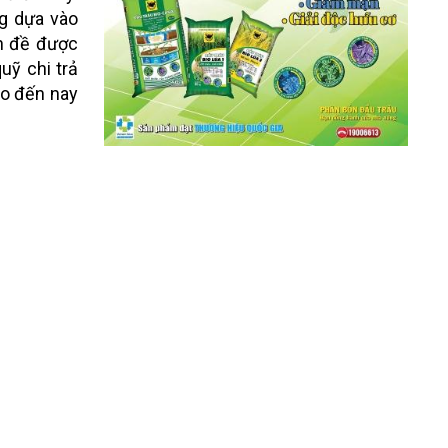
ng dựa vào
ấn đề được
uỹ chi trả
ho đến nay