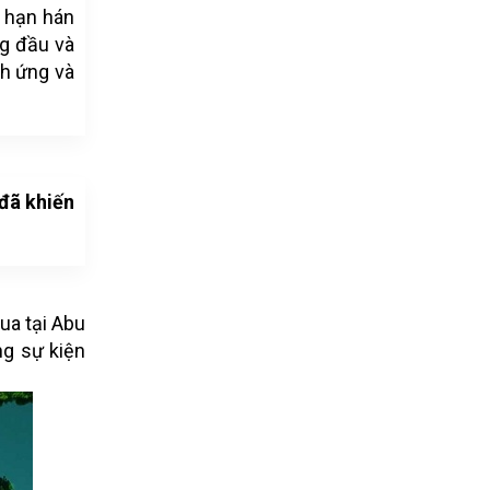
ừ hạn hán
ng đầu và
ch ứng và
 đã khiến
ua tại Abu
ng sự kiện