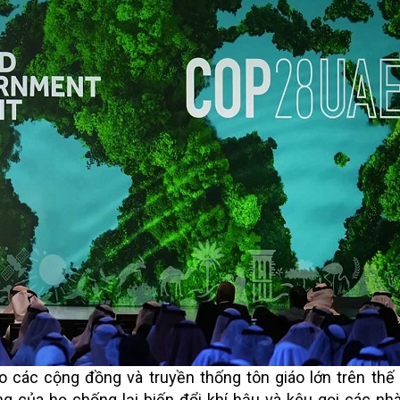
 các cộng đồng và truyền thống tôn giáo lớn trên thế 
g của họ chống lại biến đổi khí hậu và kêu gọi các nh