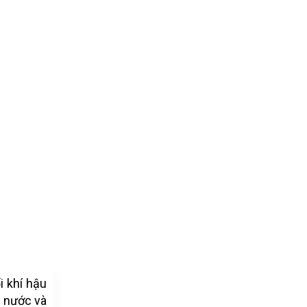
i khí hậu
m nước và