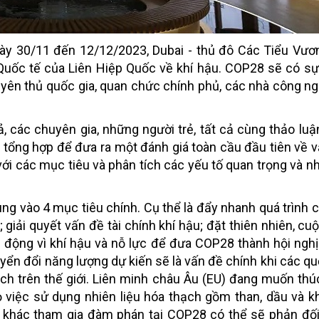
gày 30/11 đến 12/12/2023, Dubai - thủ đô Các Tiểu Vư
Quốc tế của Liên Hiệp Quốc về khí hậu. COP28 sẽ có sự
yên thủ quốc gia, quan chức chính phủ, các nhà công n
, các chuyên gia, những người trẻ, tất cả cùng thảo luậ
 tổng hợp để đưa ra một đánh giá toàn cầu đầu tiên về v
ới các mục tiêu và phân tích các yếu tố quan trọng và 
g vào 4 mục tiêu chính. Cụ thể là đẩy nhanh quá trình 
 giải quyết vấn đề tài chính khí hậu; đặt thiên nhiên, cu
 động vì khí hậu và nỗ lực để đưa COP28 thành hội nghị
yển đổi năng lượng dự kiến sẽ là vấn đề chính khi các qu
hạch trên thế giới. Liên minh châu Âu (EU) đang muốn th
ỏ việc sử dụng nhiên liệu hóa thạch gồm than, dầu và kh
a khác tham gia đàm phán tại COP28 có thể sẽ phản đối