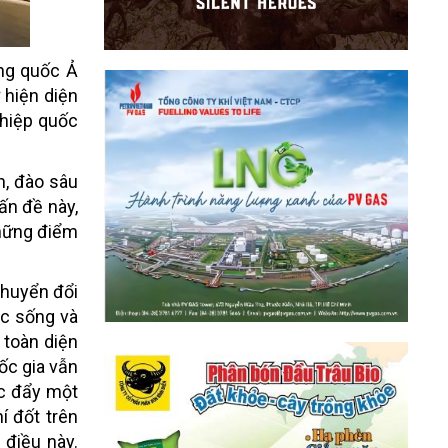
ơng quốc Ả
 hiện diện
ghiệp quốc
n, đào sâu
ấn đề này,
những điểm
chuyển đổi
ộc sống và
 toàn diện
ốc gia vẫn
úc đẩy một
í đốt trên
 điều này.