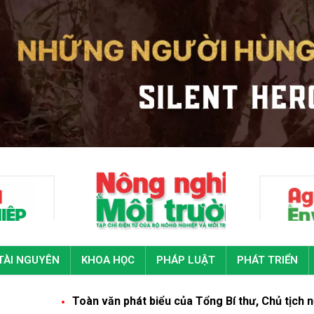
TÀI NGUYÊN
KHOA HỌC
PHÁP LUẬT
PHÁT TRIỂN
Toàn văn phát biểu của Tổng Bí thư, Chủ tịch nước Tô Lâm 