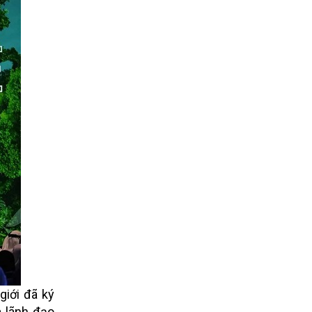
giới đã ký
à lãnh đạo