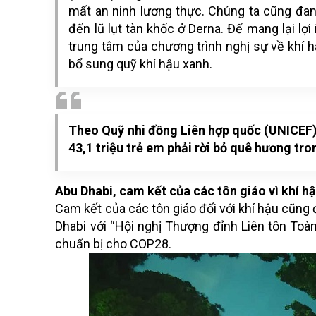
mất an ninh lương thực. Chúng ta cũng đan
đến lũ lụt tàn khốc ở Derna. Để mang lại lợ
trung tâm của chương trình nghị sự về khí hậ
bổ sung quỹ khí hậu xanh.
Theo Quỹ nhi đồng Liên hợp quốc (UNICEF)
43,1 triệu trẻ em phải rời bỏ quê hương tr
Abu Dhabi, cam kết của các tôn giáo vì khí h
Cam kết của các tôn giáo đối với khí hậu cũng đ
Dhabi với “Hội nghị Thượng đỉnh Liên tôn Toà
chuẩn bị cho COP28.