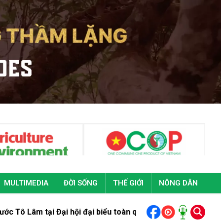
MULTIMEDIA
ĐỜI SỐNG
THẾ GIỚI
NÔNG DÂN
tại Đại hội đại biểu toàn quốc Đoàn Thanh niên cộng sản Hồ C